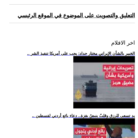
التعليق والتصويت على الموضوع في الموقع الرئيسي
اخر الافلام
.. الخبير بالشأن الإيراني مختار حداد: يجب على أمريكا تنفيذ الشر
.. يد تسعى للرزق وقلبٌ ينبضُ بغزة.. دعاء بائع أردني لفسطين