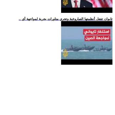
.. تايوان تفعل أنظمتها الصاروخية وتجري مناورات بحرية لمواجهة أي