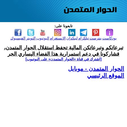
تابعونا على:
بودكاست
بنترست
تيلكرام
لينكدإن
الانستغرام
اليوتيوب
التويتر
الفيسبوك
تبرعاتكم وتبرعاتكن المالية تحفظ استقلال الحوار المتمدن،
فشاركونا في دعم استمرارية هذا الفضاء اليساري الحر
[اشترك في قناة ‫«الحوار المتمدن» على اليوتيوب]
الحوار المتمدن - موبايل
الموقع الرئيسي