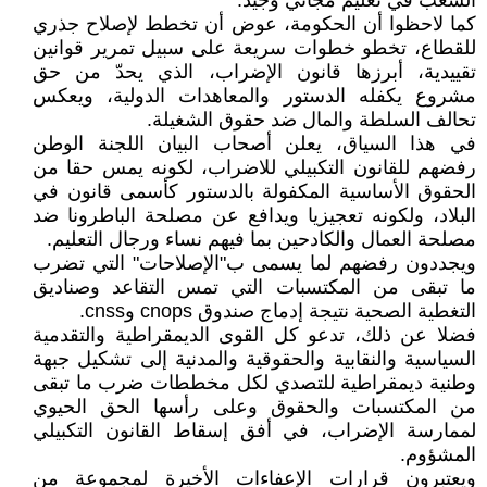
الشعب في تعليم مجاني وجيد.
كما لاحظوا أن الحكومة، عوض أن تخطط لإصلاح جذري
للقطاع، تخطو خطوات سريعة على سبيل تمرير قوانين
تقييدية، أبرزها قانون الإضراب، الذي يحدّ من حق
مشروع يكفله الدستور والمعاهدات الدولية، ويعكس
تحالف السلطة والمال ضد حقوق الشغيلة.
في هذا السياق، يعلن أصحاب البيان اللجنة الوطن
رفضهم للقانون التكبيلي للاضراب، لكونه يمس حقا من
الحقوق الأساسية المكفولة بالدستور كأسمى قانون في
البلاد، ولكونه تعجيزيا ويدافع عن مصلحة الباطرونا ضد
مصلحة العمال والكادحين بما فيهم نساء ورجال التعليم.
ويجددون رفضهم لما يسمى ب"الإصلاحات" التي تضرب
ما تبقى من المكتسبات التي تمس التقاعد وصناديق
التغطية الصحية نتيجة إدماج صندوق cnops وcnss.
فضلا عن ذلك، تدعو كل القوى الديمقراطية والتقدمية
السياسية والنقابية والحقوقية والمدنية إلى تشكيل جبهة
وطنية ديمقراطية للتصدي لكل مخططات ضرب ما تبقى
من المكتسبات والحقوق وعلى رأسها الحق الحيوي
لممارسة الإضراب، في أفق إسقاط القانون التكبيلي
المشؤوم.
ويعتبرون قرارات الإعفاءات الأخيرة لمجموعة من