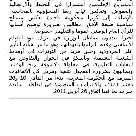
المديرين الإقليميين استمرارا في التخبط والارتجالية
والغموض، وتعكس غياب ربط المسؤولية بالمحاسبة،
بالإضافة إلى كونها محكومة باجندة تعكس مصالح
سياسية ضيقة الأفق، مطالبين بضرورة توضيح أسبابها
للرأي العام الوطني عموما والتعليمي خصوصا.
أخيرا، ينددون بتماطل الوزارة في تنزيل بنود النظام
الأساسي وعدم التزامها بتعهداتها، وهو ما من شأنه التأثير
على المردودية وخلق مزيد من التوترات في أوساط
الشغيلة التعليمية وبالتلكؤ في الحوار والتفاوض مع
النقابات التعليمية، في محاولة مكشوفة لربح الوقت.
ويطالبون بضرورة التعجيل بتنفيذ وتنزيل كل الاتفاقيات
المبرمة مع الحكومة المغربية، بدءا من اتفاقي 10 و26
دجنبر 2023، والالتزامات المتضمنة في اتفاقات سابقة
ملزمة بما فيها اتفاق 26 أبريل 2011.