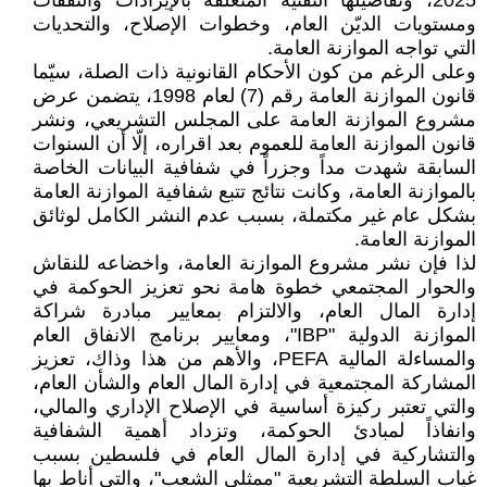
2025، وتفاصيلها التقنية المتعلقة بالإيرادات والنفقات
ومستويات الديّن العام، وخطوات الإصلاح، والتحديات
التي تواجه الموازنة العامة.
وعلى الرغم من كون الأحكام القانونية ذات الصلة، سيّما
قانون الموازنة العامة رقم (7) لعام 1998، يتضمن عرض
مشروع الموازنة العامة على المجلس التشريعي، ونشر
قانون الموازنة العامة للعموم بعد اقراره، إلّا أن السنوات
السابقة شهدت مداً وجزراً في شفافية البيانات الخاصة
بالموازنة العامة، وكانت نتائج تتبع شفافية الموازنة العامة
بشكل عام غير مكتملة، بسبب عدم النشر الكامل لوثائق
الموازنة العامة.
لذا فإن نشر مشروع الموازنة العامة، واخضاعه للنقاش
والحوار المجتمعي خطوة هامة نحو تعزيز الحوكمة في
إدارة المال العام، والالتزام بمعايير مبادرة شراكة
الموازنة الدولية "IBP"، ومعايير برنامج الانفاق العام
والمساءلة المالية PEFA، والأهم من هذا وذاك، تعزيز
المشاركة المجتمعية في إدارة المال العام والشأن العام،
والتي تعتبر ركيزة أساسية في الإصلاح الإداري والمالي،
وانفاذاً لمبادئ الحوكمة، وتزداد أهمية الشفافية
والتشاركية في إدارة المال العام في فلسطين بسبب
غياب السلطة التشريعية "ممثلي الشعب"، والتي أناط بها