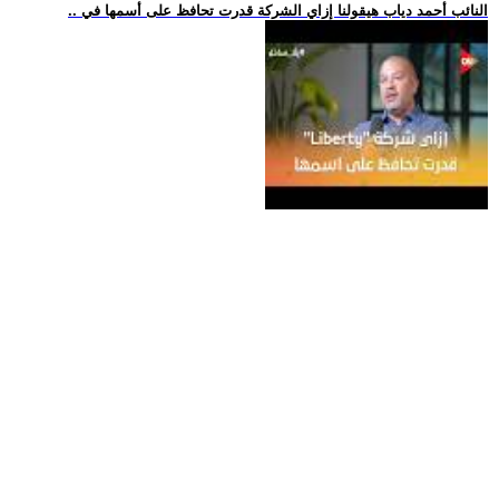
.. النائب أحمد دياب هيقولنا إزاي الشركة قدرت تحافظ على أسمها في