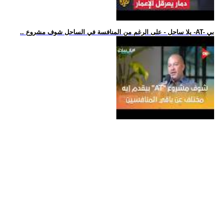
.. يلا ساحل - على الرغم من المنافسة في الساحل شوف مشروع -AT- بي