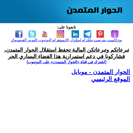
تابعونا على:
بودكاست
بنترست
تيلكرام
لينكدإن
الانستغرام
اليوتيوب
التويتر
الفيسبوك
تبرعاتكم وتبرعاتكن المالية تحفظ استقلال الحوار المتمدن،
فشاركونا في دعم استمرارية هذا الفضاء اليساري الحر
[اشترك في قناة ‫«الحوار المتمدن» على اليوتيوب]
الحوار المتمدن - موبايل
الموقع الرئيسي