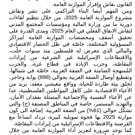
القانون نقاش وإقرار الموازنة العامة.
ومن المهم أيضا البناء التراكمي على نشر ونقاش
مشروع الموازنة العامة 2025، من خلال تنظيم لقاءات
دورية ما بين وزارة المالية ومؤسسات المجتمع المدني
لنقاش الانفاق الفعلي في العام 2025، ومدى القدرة على
تحقيق أسقف ومخصصات الموازنة العامة لمراكز
المسؤولية المختلفة، خاصّة في ظل الحصار الاقتصادي
والمالي الذي تتعرض له فلسطين منذ سنوات خلّت،
والاقتطاعات الإسرائيلية غير الشرعية من إيرادات
المقاصّة، وحرب الإبادة في قطاع غزة، والحرب
المُمنهجة الصامتة في الضفة الغربية، خاصّة في شمالها،
وتقطيع أوصال الضفة الغربية بحوالي (898) بوابة وحاجز،
لخلق بيئة طاردة للحياة، وواقع معيشي معقد، يزيد من
الأعباء الاقتصادية على كاهل المواطنين الفلسطينية، عدا
عن الأعباء النفسية والاجتماعية المتمثلة بفقدان الأمان،
والتهديد المستمر، خاصة في المناطق المصنفة (ج) والتي
تشكّل حوالي (61%) من الضفة الغربية. إضافة الى كون
موازنة 2025 بها فجوة تمويلية كبيرة، تزداد اتساعاً مع
القرصنة والاقتطاعات الإسرائيلية من إيرادات المقاصّة.
كما توجد ضرورة لتعزيز أداء الموازنة العامة من خلال