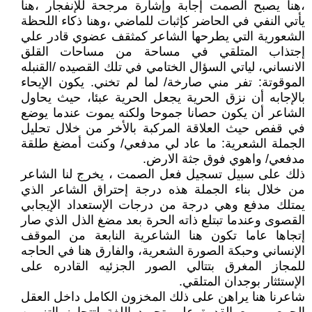
،هنا يصبح الصمت إجابة وإشارة مرجحة للإنفجار ،هنا
يأتي النفي في الحاضر كإثبات للماضي ،وهنا ذكاء اللحظة
الشعورية التي يطرحها الشاعر كمثقف عضوي قادر علي
إجتذاب المتلقي في مساحة من مساحات القلق
الانساني، لياتي السؤال الختامي في تلك القصيده /القنبله
الموقوتة: تفر مني صارخة/ لما لم تخني. يكون الإيحاء
بالإجابه أن نزق الحرية يجعل الحرية عبئا، حيث يحاول
الشاعر أن يكون حصانا جموحا ولكنه يموت عندما يوضع
في قفص حيث العلاقة المركبة بالأخر من خلال تحليل
الجملة الشعرية: ما عاد لي مدفعي/ وكنت أمضغ طلقة
مدفعي/ واهوي فوق جثة الارض.
ذلك على سبيل تسجيل فعل الصمت ، يخرج لنا الشاعر
من خلال بناء الجملة هذه درجة إحتراق الشاعر الذي
يمتلك مدفع وهي درجة من درجات الإستعداد الإيجابي
القصوى وعندما تبتلع ذاته الحرة بعد مضغ الذل الذي صار
إتجاها عاما تكون هنا الشاعرية النابعة من الموقف
الإنساني وحبكة الصورة الشعرية، والفارق هنا في الحاجه
للمجاز المغرق بتتالي الصور الجزئيه القادره على
الإستئثار بوجدان المتلقي.
شاعرنا هنا يراهن على ذلك المخزون الكامل داخل العقل