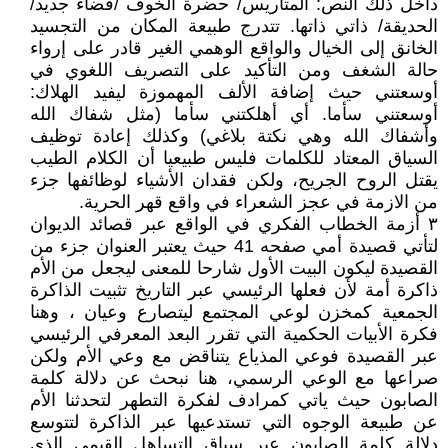
داخل ذلك النص: المتاريس/ حضرة الخوف /قضاء جديد/
الحديقة/ ذاتي ذاتها. تتدرج طبيعة المكان من التجسيد
الخانق إلى الخيال والواقع الوهمي الغير قادر على إرواء
حالة الشغف ومن التأكيد على التصريف اللغوي في
أوسعتني حيث إضافة الألف المهموزة ليفيد الهلاك:
أوسعتني سأما. أي أهلكتني سأما (مثل شفاك الله
وأشفاك الله وهي نكتة بلاغي) وكذلك إعادة توظيف
السياق المعتاد للكلمات فليس طبيعيا أن الكلام الطيب
يقتل الروح الجريح، ولكن فقدان الأشياء لوظائفها جزء
من الازمة في عجز الشعراء في واقع قهر الحرية.
٣ أزمة الخطاب الفكري في الواقع عبر قصائد الديوان
لتأتي قصيدة أمي صفحه 41 حيث يعتبر العنوان جزء من
القصيدة ليكون البيت الأول شارحا للمعنى ليجعل من الأم
ذاكرة أمة لأن فعلها الرئيسي عبر التاريخ تثبيت الذاكرة
الجمعية كمخزن لوعي المجتمع ليتصارع وعيان ، وهنا
فكرة الأبيات الحكمية التي تقرر البعد المعرفي الرئيسي
عبر القصيدة فوعي المذياع يتناقض مع وعي الأم ولكن
صراعها مع الوعي الرسمي، هنا نبحث عن دلالة كلمة
الصابون حيث ياتي كمرادف لفكرة التطهر لتحدثنا الأم
عن طبيعة الوجوه التي تستدعيها عبر الذاكرة لتتوسع
دلالة كلمة الصابون عبر سياق التساهل القيمي الذي