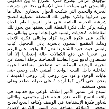
الوجودي الراقي ليطرح فكرة الصراع ما بين اللاهوتي
والناسوتي في مساحة الفعل الإنساني بحثا عن شرعية
التجربة والتحدي التي شكلت الحوار الحضاري الخالد ما
بين طرفيها وفكرة تجاوز تلك المنطقة الضبابية لتصبح
شرعية التجربة القائمة على تيار النسق العام للحياة
ولكنه يركز على فكرة النقطة التي يعتنقها من يحوز تلك
التقاطعات كتحديات رئيسية في إتجاه الوعي وبالتالي يتم
التأكيد على فكرة الحرية كزاد وبالتالي فكرة الإتجاه
وبذلك المقطع المعنون بالحريه يأتي التحجيل كباب
رئيسي حيث خبرة الشاعر/ الفعل / المواجه، على الرغم
من عجزنا عن دفع الكفالات حالة إحتجازنا إلا أننا
مستعدون لدفع ثمن التعاسة المصاحبة لرحلة البحث عن
الحرية الوحيدة الممكنة ثم تتضاعف مساحة الحرية
الداخلية داخل البيت الواحد : أمشي على وجعي حتى
نهايات الوجع/ وأعود من روحي إلى روحي القديمة /
متحديا حتى أكون كما أردت / على صراط صاعد وعلى
صعود مستقيم.
المبدع في سمير الأمير إمتلاكه للوعي مع فعاليته في
واقعه لتصبح اللغة عنده نتيجه فعل مجتمعي، وبالتالي
يتجاوز فكرة الإستفاضة في الوصف وكثافه البديع لصالح
التحجيل لإمتلاكه مساحة من التنوير اللازمه لإضاءة