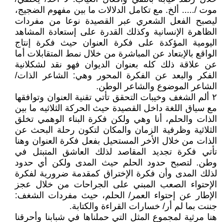
موت /..... ألخ. مع تكامل الدلالات ما بين مفهوم الضجيج،
ليصبح الفعل الشعري عبر القصيدة نوعا من مفردات
الظاهرة الإنسانية وكذلك القدرة على إستعادة المشاهد
اليومية المؤكدة على فكرة العنوان حيث فكرة إنتاج
الواقع بالإبتعاد عن المباشرة من خلال نمط المتقابلات أما
عن علاقة ذلك كله بعنوان الديوان فهو نقد لشكلانية
الفكر والبعد عن الفكرة المحور وهي: الشاعر الذات/
الشاعر الموضوع والشاعر الوطن.
٢ ألم الشغف وخيبات التحقق تأتي تقنية العنوان وتوافقها
مع سياق اللغة داخل القصيدة حيث الحركة الثلاثيه ما بين
الذات والحلم، أنا وهي ولكن فكرة البناء الوهمي تخلق
الثلاثية وظرفية الزمان والمكان لتكون رحلة البحث عن
الذات من خلال الأخر المستحيل بفعل فكرة العنوان وهنا
تأتي فكرة تجديد المقاصد لذلك العاشق المتبتل في
وطن. لتصبح حدود الحلم حيث المدى ولكن أي حدود
لذلك المدى وأن فكرة الإختراق كمقدمة ضرورية لفكرة
الإحتواء الصعب المبني على الجراحات من خلال عجز
الإطار عن إحتواء العمر/ الحلم، حيث مفردات الشغف:
جننت بما لم أر/ خسارات القراءة والكتابة.
هنا مرثية لمجموع المثل التي حملناها في شبابنا وأحرقنا