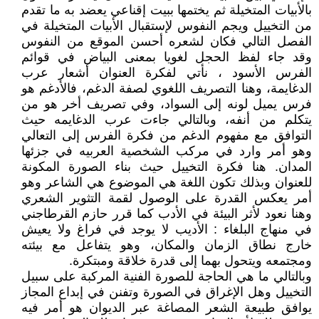
بالأبيات المتخيلة ثم يختمها ببيت إقناعي يعضد به ما تقدم
من التخييل ويجم النفوس لإستقبال الأبيات المتخيلة في
الفصل التالي فكان لشعره أحسن الموقع من النفوس
وقد جاء لفظ الحجل لغويا بمعنى البياض في قوائم
الفرس الأسود ، نأتي لفكرة العنوان أشعار عرب
الدغايمة، وهنا التصريف اللغوي لصفة الدغم، فالأدغم هو
فرس يميل لونه إلى السواد، وفي تصريف أخر هو من
يتكلم من أنفه، وبالتالي جاءت عرب الدغايمه حيث
التوافق مع مفهوم الدغم من فكرة الفرس إلى التعالي
وهو أمر وارد في مركب الشخصية العربيه في جزئها
المدان. هنا فكرة التخييل حيث بناء الصورة المكونة
للعنوان وبذلك تكون اللغة هي الموضوع هي الشاعر وهو
أمر يعكس القدرة على الوصول لقمة التثوير الشعري
وهنا نعود لأثر البيئة في الأدب كما قرر حازم القرطاجني
في منهاج البلغاء : الأديب لا يوجد في فراغ ولا يعيش
خارج نطاق الزمان والمكان، وهو يتفاعل مع بيئته
ومجتمعه ويتحول بهما إلى قدرة خلاقة ومبتكرة.
وبالتالي ما هي الحاجة للصورة الفنية المركبة على سبيل
التخييل وهل الإغراق في الصورة وتفنن في إبداع المجاز
يوافق طبيعة الشعر المصاغة عبر الديوان هو أمر فيه