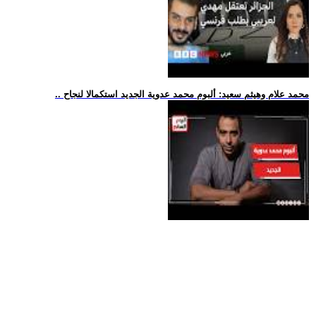
.. محمد علام وهيثم سعيد: ألبوم محمد عدوية الجديد استكمالا لنجاح