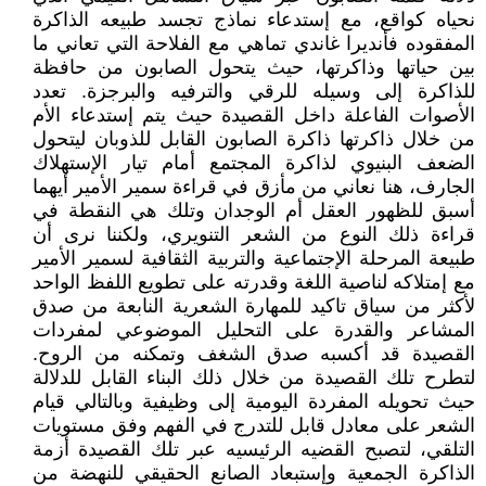
نحياه كواقع، مع إستدعاء نماذج تجسد طبيعه الذاكرة
المفقوده فأنديرا غاندي تماهي مع الفلاحة التي تعاني ما
بين حياتها وذاكرتها، حيث يتحول الصابون من حافظة
للذاكرة إلى وسيله للرقي والترفيه والبرجزة. تعدد
الأصوات الفاعلة داخل القصيدة حيث يتم إستدعاء الأم
من خلال ذاكرتها ذاكرة الصابون القابل للذوبان ليتحول
الضعف البنيوي لذاكرة المجتمع أمام تيار الإستهلاك
الجارف، هنا نعاني من مأزق في قراءة سمير الأمير أيهما
أسبق للظهور العقل أم الوجدان وتلك هي النقطة في
قراءة ذلك النوع من الشعر التنويري، ولكننا نرى أن
طبيعة المرحلة الإجتماعية والتربية الثقافية لسمير الأمير
مع إمتلاكه لناصية اللغة وقدرته على تطويع اللفظ الواحد
لأكثر من سياق تاكيد للمهارة الشعرية النابعة من صدق
المشاعر والقدرة على التحليل الموضوعي لمفردات
القصيدة قد أكسبه صدق الشغف وتمكنه من الروح.
لتطرح تلك القصيدة من خلال ذلك البناء القابل للدلالة
حيث تحويله المفردة اليومية إلى وظيفية وبالتالي قيام
الشعر على معادل قابل للتدرج في الفهم وفق مستويات
التلقي، لتصبح القضيه الرئيسيه عبر تلك القصيدة أزمة
الذاكرة الجمعية وإستبعاد الصانع الحقيقي للنهضة من