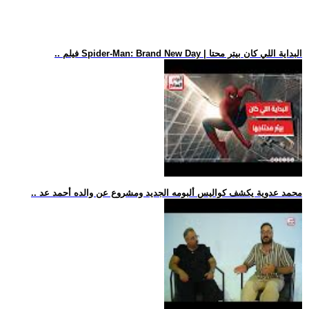
.. فيلم Spider-Man: Brand New Day | البداية اللي كان بيتر محتا
.. محمد عدوية يكشف كواليس ألبومه الجديد ومشروع عن والده أحمد عد