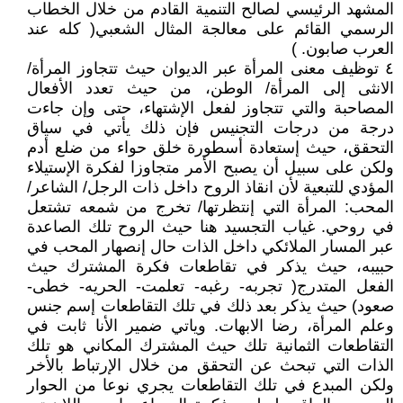
المشهد الرئيسي لصالح التنمية القادم من خلال الخطاب
الرسمي القائم على معالجة المثال الشعبي( كله عند
العرب صابون. )
٤ توظيف معنى المرأة عبر الديوان حيث تتجاوز المرأة/
الانثى إلى المرأة/ الوطن، من حيث تعدد الأفعال
المصاحبة والتي تتجاوز لفعل الإشتهاء، حتى وإن جاءت
درجة من درجات التجنيس فإن ذلك يأتي في سياق
التحقق، حيث إستعادة أسطورة خلق حواء من ضلع أدم
ولكن على سبيل أن يصبح الأمر متجاوزا لفكرة الإستيلاء
المؤدي للتبعية لأن انقاذ الروح داخل ذات الرجل/ الشاعر/
المحب: المرأة التي إنتظرتها/ تخرج من شمعه تشتعل
في روحي. غياب التجسيد هنا حيث الروح تلك الصاعدة
عبر المسار الملائكي داخل الذات حال إنصهار المحب في
حبيبه، حيث يذكر في تقاطعات فكرة المشترك حيث
الفعل المتدرج( تجربه- رغبه- تعلمت- الحريه- خطى-
صعود) حيث يذكر بعد ذلك في تلك التقاطعات إسم جنس
وعلم المرأة، رضا الابهات. وياتي ضمير الأنا ثابت في
التقاطعات الثمانية تلك حيث المشترك المكاني هو تلك
الذات التي تبحث عن التحقق من خلال الإرتباط بالأخر
ولكن المبدع في تلك التقاطعات يجري نوعا من الحوار