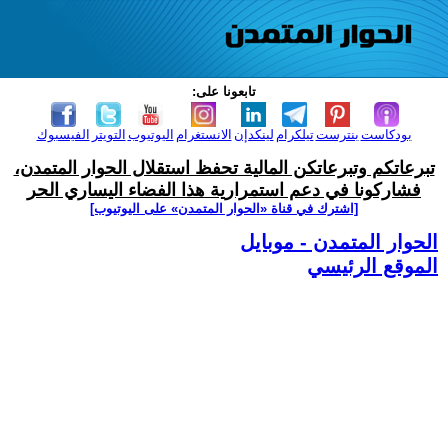
تابعونا على:
بودكاست
بنترست
تيلكرام
لينكدإن
الانستغرام
اليوتيوب
التويتر
الفيسبوك
تبرعاتكم وتبرعاتكن المالية تحفظ استقلال الحوار المتمدن،
فشاركونا في دعم استمرارية هذا الفضاء اليساري الحر
[اشترك في قناة ‫«الحوار المتمدن» على اليوتيوب]
الحوار المتمدن - موبايل
الموقع الرئيسي