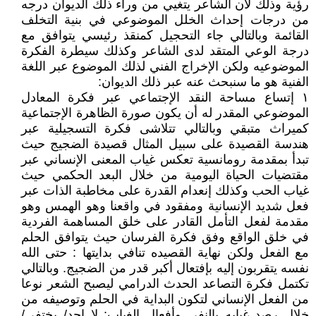
رؤية وذلك لأن الشاعر يتغيي من وراء ذلك الديوان درجه
من درجات إحداث الخلل الموضوعي في بنية التخلف
القائمة وبالتالي جاء التحجيل كمنقذ رئيسي يتوافق مع
درجة الوعي المتقد لدى الشاعر وكذلك سيطرة الفكرة
الموضوعيه ولكن الإخراج الفني لذلك الموضوع عبر اللغة
الفنية هو ما سنبحث عنه عبر ذلك الديوان:
١ إتساع مساحة النقد الإجتماعي عبر فكرة المعادل
الموضوعي المقدر له أن يكون صورة الظاهرة الإجتماعية
كميراث متبقي وبالتالي تتلاشى فكرة التسجيلية عبر
هندسة القصيدة على سبيل المثال قصيدة الضجيج حيث
تبدأ بمقدمة رومانسية تعكس غياب المعنى الإنساني عبر
مقتضيات الحياة اليومية من خلال البعد الحكمي حيث
غياب الحب وكذلك إنعدام القدرة على مخاطبة الذات عبر
فعل شديد الإنسانية ومفقود في واقعنا وهو الهمس وهو
مقدمة لفعل التأمل القادر على خلق المساهمة الفردية
في خلق الواقع وفق فكرة الفرسان حيث يتوافق الحلم
مع الفعل ولكن نهاية القصيده تنافي بدايتها : حتى الله
نفسه يتقربون إليه بإفتعال أكبر قدر من الضجيج. وبالتالي
تكتمل فكرة التصاعد الحدث الدرامي ليصبح الشعر نوعا
من الفعل الإنساني لتكون البداية في الحلم وتوصيفه من
خلال رصد غيابه بالنفي وأفعال الغياب: لا احد/ يختفي/