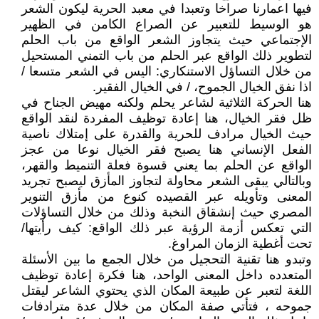
فيها اعمارنا صراخا وتعبدا في معبد الحرية ليكون الشعر
هو الوسيط للتعبير عن الصراع الكامن في الظهير
الإجتماعي حيث يتجاوز الشعر الواقع من باب الحلم
لتطوير ذلك الواقع عبر الحلم من باب التمني المستحيل
من خلال التساؤل الاستنكاري: اليس في الشعر متسعا /
اذا نفق الخيال الجموح، / في الخيال الفقير.
هنا الحركة الثلاثية لشاعر يحلم ولكنه مهيض الجناح في
ظل فقر الخيال، هنا إعادة توظيف المفردة لنقد الواقع
حيث الخيال مرادف للحرية والقدرة على إمتلاك ناصية
الفعل الإنساني هنا يصبح فقر الخيال نوعا من عجز
الواقع عن الحلم بما يعني قسوة فعلة التنميط والقهر،
وبالتالي يبقى الشعر محاولة لتجاوز المأزق ليصبح تجريد
المعنى وتأويله عبر القصيده كنوع من مأزق التنوير
المصري حيث إنشقاق النخبة وذلك من خلال التساؤلات
التي تعكس أزمة الرؤية عبر ذلك الواقع: كيف رأيتها/
تحت أغطية الزمان المراوغ.
وتبدو هنا تقنية التحجيل من خلال الجمع ما بين الأسئلة
المتعدده داخل المعنى الواحد، هنا فكرة إعادة توظيف
اللغة لتعبر عن طبيعة المكان الذي يحتوي الشاعر ليقتل
جموحه ، فتأتي صفة المكان من خلال عدة مترادفات