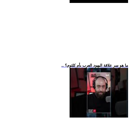
.. ما هو سر علاقة اليهود العرب بأم كلثوم؟