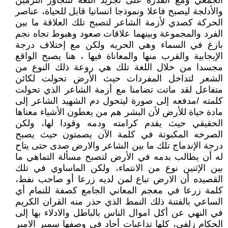
الجمعي ومع القدرة على تجريد اللغة لتتجاوز التزمين
والأدلجة ليصبح فاعلا ونموذجا انسانيا قابل للحياة، عناصر
الحركة كصدي لأزمة الشاعر لتصبح تلك العلاقة ما بين
الفرد والمجموعة وبينهما علاقات صعود وهبوط تجاه نجم
بازغ في السماء وهي الحريه ولكن مع إختلاف درجة
الإيجابية والقرب منها والمعاناة فيها ، هنا يصبح الواقع
مجسدا من خلال اللغة تلك هي روعة ذلك النوع من
الشعر لتداخل المفردات حيث الأرض تحولت لكائن
متفاعل لقد ماتت تضامنا مع أزمة الشاعر الذي تحولت
كلمته /مدفعه إلى صورة ليتحول دم الشهيد الشاعر إلى
مادة حياة للأرض لأن البشر هم من يعطون الأشياء معناها
الحقيقي حيث يقدم كرامته ودمه وقودا لها، ولكن
الصرخه المكبوتة في كلمة الآن يصمتون حيث يصبح
درجة الإندماج تلك ما بين الشاعر والارض صدى حتى يتاح
له أن يطالب بدمه في الأرض لتصبح مسألة التماهي ما
بين الإثنين نوع من الانتماء، ولكن الماساوي في تلك
القصيده أن الارض تباع لمن لديه زرعا أو صاحب نفط،
كلمة زرعا في معجم المعاني الجامع كصفة للنمام أي
الساعي بالفتنة ذلك النمط الذي حذر منه القران الكريم
في النهي عن أكل اموال الناس بالباطل والادلاء بها إلى
الحكام زلفى، كلها تداعيات أجاد في وصفها سمير الامير