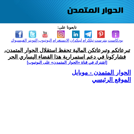
تابعونا على:
بودكاست
بنترست
تيلكرام
لينكدإن
الانستغرام
اليوتيوب
التويتر
الفيسبوك
تبرعاتكم وتبرعاتكن المالية تحفظ استقلال الحوار المتمدن،
فشاركونا في دعم استمرارية هذا الفضاء اليساري الحر
[اشترك في قناة ‫«الحوار المتمدن» على اليوتيوب]
الحوار المتمدن - موبايل
الموقع الرئيسي