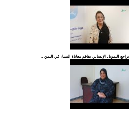
.. تراجع التمويل الإنساني يفاقم معاناة النساء في اليمن