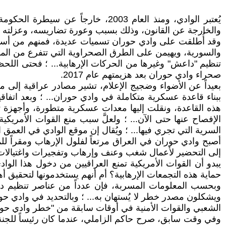
يُعتبر الوادي، ومنذ العام 2003، خا
والخارجة عن القانون، وذلك بسبب وعورة تضاريسه، وعزلته في
وقد أُطلقت على وادي حوران تسميات عديدة، فمنهم من أسماه "
والسورية، ويهيمن على الطرق الصحراوية التي تتفرع من المنطقة
تنظيم "داعش" وغيرها من الحركات الإرهابية... ؛ فحتى اللحظ
صحراء وادي حوران بعد هزيمتهم عام 2017.
هذه القاعدة، ونقلت إليها معدات عسكرية متطورة، وأجهزة تنصت
الإفصاح عنها حتى الآن... ؛ ولعلَّ سبب منع القوات الأمريك
السرية التي تجري فيها... ؛ ويُقال إن موقع الوادي في العمق 
أصبح وادي حوران في العراق مرتعاً لفلول الإرهاب ومقراً للم
إلى التحضير لأعمال شغب وعنف وإرهاب وتفجيرات واغتيالات ت
يبدو أن القوات الأمريكية تمنع العراقيين من دخول هذا الوا
حماية هذه التجمعات الإرهابية؟ أم أنهم يستخدمونها لتحقيق أ
وبحسب المعلومات المسربة، فإن عدداً من عناصر تنظيم داع
ويشكلون مصدر خطر لا يُستهان به... ؛ وبالتحديد في وادي حورا
الشعبي والقوات الأمنية في أوقات سابقة من "خطر وادي حور
وفي وقت سابق، صرح حاكم الزاملي، عندما كان رئيساً للجنة ال