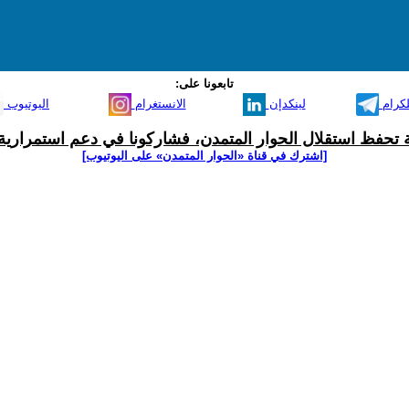
تابعونا على:
لكرام
لينكدإن
الانستغرام
اليوتيوب
ية تحفظ استقلال الحوار المتمدن، فشاركونا في دعم استمرارية 
[اشترك في قناة ‫«الحوار المتمدن» على اليوتيوب]