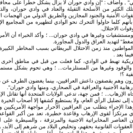
" , وأضاف : "إن وادي حوران لا يزال يشكل خطراً على محافظة
تلك الكثير من الأسلحة الثقيلة والعتاد في وادي حوران، والذ
القوات الأمنية والجنود المجازين والطريق الدولي من الهجمات الإ
هم كلما حاولوا التحرك نحو الوادي لتطهيره من المجاميع الإ
وات الاحتلال.
ستشفيات وغيرها في وادي حوران... ؛ وأكد الخبراء أن الأ
غط" لتهديد العراق والدول المجاورة.
المواطنين منذ زمن الاحتلال البريطاني بسبب المخاطر الكبيرة،
ما بعد .
أمريكية تهبط في الوادي، كما فعلت من قبل في مناطق أخرى
حة والوقود وغيرها من المستلزمات... ؛ وهي تحوم بشكل مستمر 
ية ؟!
ن يرون وهم يقصفون داعش العراقيين، بينما يغضون الطرف عن د
رهابية الأجنبية والعراقية في الصحاري، ومنها وادي حوران".
اه الإرهاب... ؛ فمن جهة، تدعي الولايات المتحدة أنها تقاتل 
 إلى تضليل الرأي العام، ولا يستطيع كشفها إلا أصحاب الخبرة 
هذا الإجراء يتطلب من العراقيين الأحرار مواجهة الأمريكيين
ادي مرتكزاً لقوى الإرهاب وقاعدة خطيرة، تعد من أكبر القواع
العناصر المخابراتية الاجنبية والمرتزقة ، والسيطرة على الأ
العقوبات القانونية بحقهم، وتخليص البلاد من شرهم إلى الأبد،