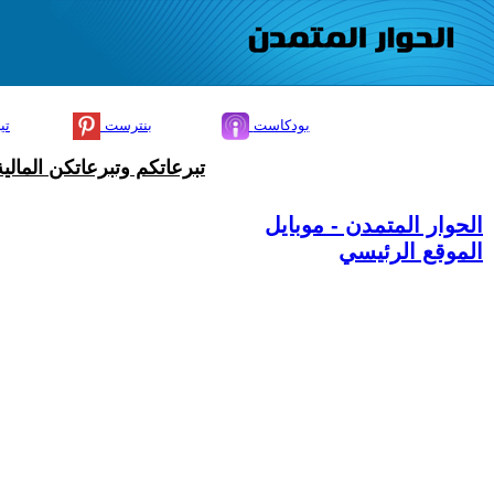
بودكاست
بنترست
تي
تبرعاتكم وتبرعاتكن المال
الحوار المتمدن - موبايل
الموقع الرئيسي