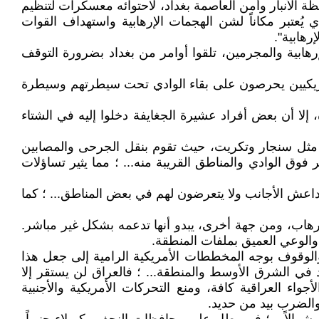
 الأنبار وأمن العاصمة بغداد، لاحتوائه معسكرات لتنظيم
ي يُعتبر مكاناً لشن الهجمات الإرهابية واستهداف القوات
رهابية".
رهابية والمجرمين، تلقوا أوامر من بغداد بضرورة التوقف
مريكيين يحرصون على بقاء الوادي تحت سيطرتهم وسيطرة
 إلا أن بعض أفراد عشيرة الجغايفة دخلوا إليه في الشتاء
 مثل سنجار وتكريت، حيث تقوم بنقل الجرحى والمصابين
فوق الوادي والمناطق القريبة منه... ؛ مما يثير تساؤلات
اعش الأجانب ولا يتعرضون لهم في بعض المناطق... ؛ كما
الإرهاب، ومن جهة أخرى، يبدو أنها تدعمه بشكل غير مباشر.
والوعي العميق بملفات المنطقة.
 والوقوف بوجه المخططات الأمريكية الرامية إلى جعل هذا
د في الشرق الأوسط والمنطقة... ؛ فالعراق لن يستقر إلا
جواء العراقية كافة، ومنع التحركات الأمريكية والأجنبية
 والضرب بيد من حديد.