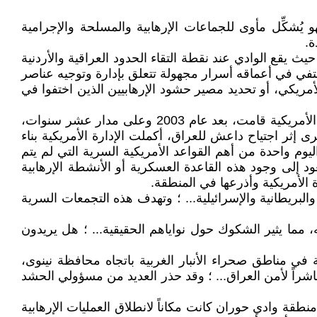
عراق... ؛ فهو يُشكِّل مأوى للجماعات الإرهابية والمسلحة والإجرامية
ة.
يقع الوادي عند نقطة التقاء الحدود العراقية والأردنية
تختفي في أعماقه أسرار مجهولة تتعلق بإدارة وتوجيه عناصر
مريكي، أو تحديد مصير حشود الإرهابيين الذين اختفوا في
بعيداً عن الأضواء وضجيج الإعلام، تشير مصادر عراقية إلى معلومات متوافقة تارة ومتعارضة تارة أخرى، مفادها أن الإدارة الأمريكية قامت، بعد عام 2003 وعلى مدار عشر سنوات،
ن... ؛ وبعد اتفاقية الانسحاب الأمريكي من العراق عام 2011، وعودتها مرة أخرى إثر اجتياح داعش للعراق، أكملت الإدارة الأمريكية بناء
ليوم واحدة من أهم القواعد الأمريكية السرية التي لم يتم
د إلى وجود هذه القاعدة العسكرية أو الأنشطة الإرهابية
 الأمريكية وأذرعها في المنطقة.
لبريطانية والإسرائيلية... ؛ وتهدف هذه التجمعات السرية
 مما يثير الشكوك حول نواياهم الحقيقية... ؛ هل يريدون
 مناطق صحراء الأنبار الغربية باتجاه محافظة نينوى،
مباشراً لأمن العراق... ؛ وقد حذر العديد من مسؤولي الحشد
طقة وادي حوران كانت مكاناً لانطلاق العمليات الإرهابية