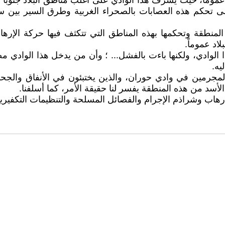
وماً، حيث يشرف هذا الوادي على أغلب مناطق البلاد جنوباً وش
لى تحكم هذه العصابات بالصحراء الغربية وطرق السير بين سو
نطقة وتحكمها بهذه المناطق التي تتكثف فيها حركة الإرهابيي
اد عموماً.
ا الوادي، ولكنها باءت بالفشل... ؛ وأن من يدخل هذا الوادي م
يه.
المجرمين في وادي حوران، والذين يختبئون في الأنفاق والجح
لأسد من هذه المنطقة يفسر لنا حقيقة الأمر، كما أسلفنا.
هاب وشراذم الإجرام والفصائل المسلحة والتنظيمات التكفيرية