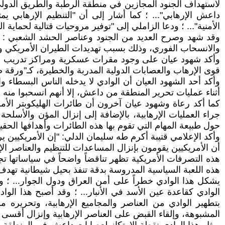
لاستهداف الجنود المجازين في منطقة الرطبة والطريق الدولي
داعش الإرهابي"... ؛ كما أشار إلى أن "التنظيم الإرهابي يم
الأمنية"... ؛ ودعا الزاملي إلى "توفير مروحيات قتالية لحماية 
وقد شهد وصرح العديد من الجنود وعناصر الحشد الشعبي : بأن
والانسحاب الفوري، وذلك بسبب تهديدات الطيران الأمريكي وق
وأكد شهود عيان على وجود مقرات عسكرية ومراكز تدريب وم
قوى الإرهاب والعصابات الدولية المدربة والخطيرة، كـ"ورقة ض
وأكد أحد الشهود العيان أن الوادي لا يدخله الناس البسطاء و
أثناء عمليات تحرير المنطقة من داعش، إلا أنهم انسحبوا منه في
كما أكد رعاة وشهود عيان آخرون أن طائرات الهليكوبتر ال
جراء العمليات الإرهابية، بالإضافة إلى إنزال المؤن والأسل
حول طبيعة المهام التي تقوم بها هذه الطائرات وأهدافها الحقيق
وأكد الإعلامي قتيبة أكرم طه سليمان الدلي: "إن الأمريكيي
أن الأمريكيين يقومون بإنزال المساعدات للتنظيم والعناصر الإ
هذه التصرفات الأمريكية تظهر تناقضاً واضحاً في سياساتها تج
هذه اللعبة السياسية المدروسة بدقة تنفذ بحيل شيطانية تهدف
يشكل هذا الوادي خطراً على أمن العراق ودول الجوار... ؛ و
الوادي كقاعدة عين الأسد في الأنبار... ؛ وقد أصبح هذا الو
بتطهير الوادي من العناصر والمجاميع الإرهابية، وتحريره من 
المشبوهة، وإلقاء القبض على العناصر الإرهابية وإنزال أقسى 