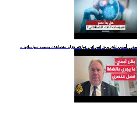
.. مقرر أممي للجزيرة: إسرائيل تواجه عزلة متصاعدة بسبب سياساتها