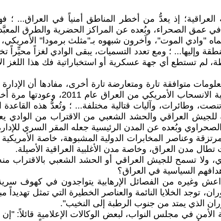
رجاً عن سيطرة الحكومة العراقية؛ إذ يعدُّ من أخطر المناطق أمنياً في ال
 عمق الصحراء، وبُعده عن المراكز الحضرية والطرق المعبَّد
وادي الموت"، وآخرون شبهوه بـ"مثلث برمودا" الأمريكي، حيث 
 وإليها... ؛ ومع تعدد التسميات، يبقى الوادي لغزاً محيِّراً 
ة، لم تستطع أي جهة عسكرية أو استخباراتية فك هذا اللغز الأ
ببناء قاعدة عسكرية متكاملة في وادي حورا
، وطائرات، وآليات قتالية مختلفة... ؛ وتُعدُّ هذه القاعدة ا
ية للجيش العراقي والحشد الشعبي من الاقتراب من الوادي يعو
الصحراوي وبُعده عن المدن الرئيسية جعله المقر السري للإدارة
رتزقة وعناصر المخابرات الدولية المشبوهة، خاصة الأمريكية وا
طال مدن العراق، وخاصة مدن الأغلبية العراقية الأصيلة.
دي، ولا تسمح للجيش العراقي أو الحشد الشعبي بالاقتراب منه،
هدافهم السياسية في العراق؟
ش وغيره من الفصائل الإرهابية يتواجدون في كهوف سرية في
ن، توجد الخلايا النائمة والعناصر الخطيرة التي تمثل تهديداً 
ان الذي يمتد من جنوب الرطبة إلى النخيب".
أمن في مجلس النواب، لبعض الوكالات الإعلامية قائلاً: "إن من