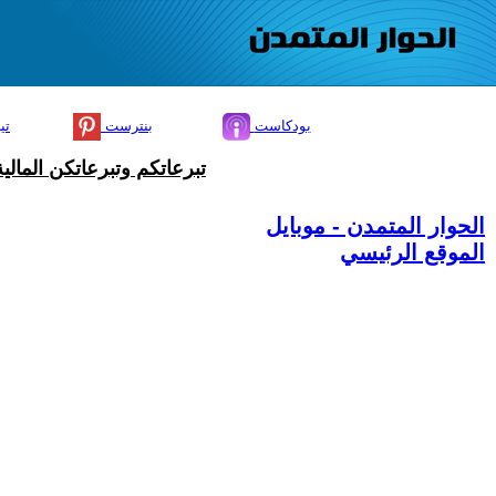
بودكاست
بنترست
تي
تبرعاتكم وتبرعاتكن المال
الحوار المتمدن - موبايل
الموقع الرئيسي