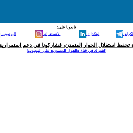
تابعونا على:
لكرام
لينكدإن
الانستغرام
اليوتيوب
ية تحفظ استقلال الحوار المتمدن، فشاركونا في دعم استمرارية 
[اشترك في قناة ‫«الحوار المتمدن» على اليوتيوب]