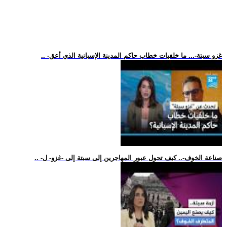
.. -غزو سبتة-... ما خلفيات خطاب حاكم المدينة الإسبانية الذي أعق
.. -صناعة الخوف-.. كيف تحول عبور المهاجرين إلى سبتة إلى -غزو- ل