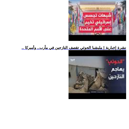
.. نشرة إخبارية | مليشيا الحوثي تقصف النازحين في مأرب.. وأميركا