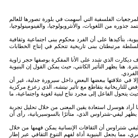
المرجعيات الفلسفية التي أسهمت في بلورة تصورها للعالم
 جذوره من اللغويات، والأنثروبولوجيا، والفينومينولوجيا،
يوية، بتأكيدها على أن الفرد محكوم ببنى اجتماعية وثقافية
سلطة مرتبطتان ببنى تاريخية تتحكم في إنتاج الخطابات
اف ديكارت الذي شدد على الأنا المفكرة بوصفها حجر زاوية
. هنا يظهر التأثير الكانتي، حيث يمكن القول إن البنيوية
الفردي.
ا إلا في علاقتها ببعضها البعض داخل سيرورة جدلية، غير أن
رفض للتاريخانية يتقاطع مع تأثير نيتشه، الذي زعزع مركزية
حيث يتحول الفاعل إلى مجرد نتاج لبنية لغوية واجتماعية، ما
ا أراد هوسرل استعادة يقين المعنى من خلال تحليل تجربة
يظهر ليفي-شتراوس الذي، متأثرًا بالسوسيريانية، رأى أن
ليفي شتراوس أن الثقافات الإنسانية يمكن فهمها من خلال
ي، مما يجعل البنيوية أداة لفهم التنوع الثقافي عبر إطار