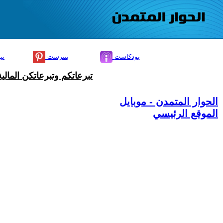
بودكاست
بنترست
تي
تبرعاتكم وتبرعاتكن المال
الحوار المتمدن - موبايل
الموقع الرئيسي