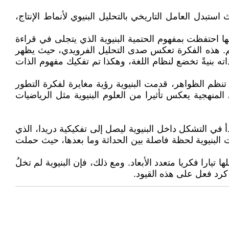
تبدل العامل التاريخي بالتحليل البنيوي لأنماط الإنتاج،
نها احتفظت بمفهوم الحتمية البنيوية الذي يتجلى في قراءة
تهم. هذه الفكرة تعكس صدى التحليل الفرويدي، حيث يظهر
ه بنيةً تخضع لنظام اللغة، وهكذا تم تفكيك مفهوم الذات
 تنظم الظواهر، قدمت البنيوية رؤية مغايرة لفكرة التطور
لتزامنية (synchronic) بدلًا من التتابع الدياكروني (diachronic). هذا التحول في المنهجية يعكس تأثيرا من العلوم البنيوية مثل الرياضيات
دأ في التشكل داخل البنيوية ليصل إلى تفكيكية دريدا، الذي
ت البنيوية لحظة فاصلة بين الحداثة وما بعدها، حيث حملت
 تيارا فكريا متعدد الأبعاد. ومع ذلك، فإن البنيوية لم تخلُ
ة كرد فعل على هذه القيود.