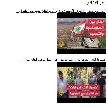
اخر الافلام
.. باحث في قضايا الشرق الأوسط: لا خيار أمام لبنان سوى مواصلة ال
.. -خسرنا آلاف الدولارات-... صرخة مزارعي الهبارية في لبنان من آ