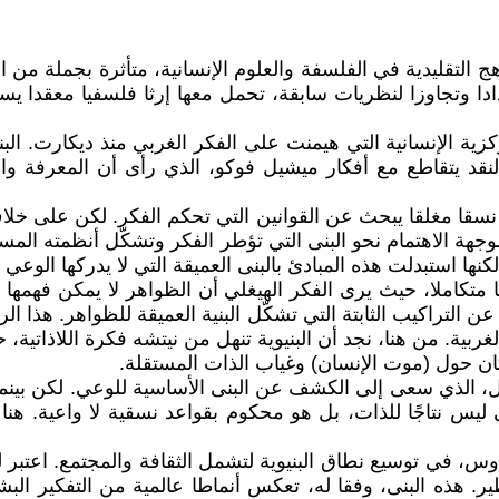
 التقليدية في الفلسفة والعلوم الإنسانية، متأثرة بجملة من 
دا وتجاوزا لنظريات سابقة، تحمل معها إرثا فلسفيا معقدا يستمد
كزية الإنسانية التي هيمنت على الفكر الغربي منذ ديكارت. البن
قد يتقاطع مع أفكار ميشيل فوكو، الذي رأى أن المعرفة وال
ه نسقا مغلقا يبحث عن القوانين التي تحكم الفكر. لكن على خل
ة الاهتمام نحو البنى التي تؤطر الفكر وتشكّل أنظمته المستترة
ها استبدلت هذه المبادئ بالبنى العميقة التي لا يدركها الوعي 
نسقا متكاملا، حيث يرى الفكر الهيغلي أن الظواهر لا يمكن فهمه
 التراكيب الثابتة التي تشكّل البنية العميقة للظواهر. هذا ال
ربية. من هنا، نجد أن البنيوية تنهل من نيتشه فكرة اللاذاتية، 
لاكان حول (موت الإنسان) وغياب الذات المستقلة.
رل، الذي سعى إلى الكشف عن البنى الأساسية للوعي. لكن بينم
ليس نتاجًا للذات، بل هو محكوم بقواعد نسقية لا واعية. هنا 
وس، في توسيع نطاق البنيوية لتشمل الثقافة والمجتمع. اعتبر 
ير. هذه البنى، وفقا له، تعكس أنماطا عالمية من التفكير البشر