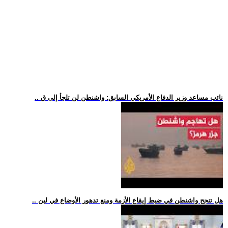
.. نائب مساعد وزير الدفاع الأمريكي السابق: واشنطن لن تلجأ إلى ق
.. هل تنجح واشنطن في ضبط إيقاع الأزمة ومنع تدهور الأوضاع في لبن