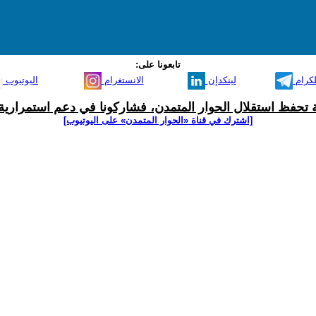
تابعونا على:
لكرام
لينكدإن
الانستغرام
اليوتيوب
ية تحفظ استقلال الحوار المتمدن، فشاركونا في دعم استمرارية 
[اشترك في قناة ‫«الحوار المتمدن» على اليوتيوب]