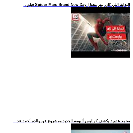
.. فيلم Spider-Man: Brand New Day | البداية اللي كان بيتر محتا
.. محمد عدوية يكشف كواليس ألبومه الجديد ومشروع عن والده أحمد عد