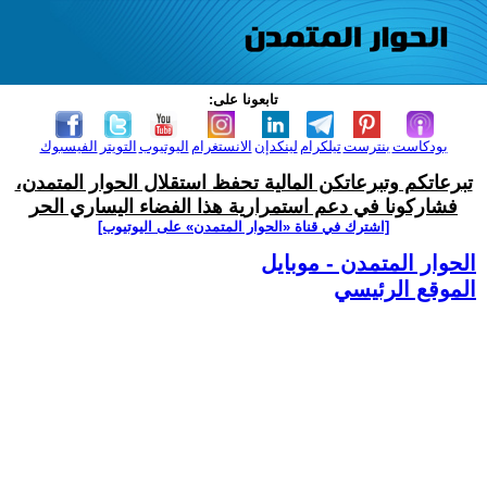
تابعونا على:
بودكاست
بنترست
تيلكرام
لينكدإن
الانستغرام
اليوتيوب
التويتر
الفيسبوك
تبرعاتكم وتبرعاتكن المالية تحفظ استقلال الحوار المتمدن،
فشاركونا في دعم استمرارية هذا الفضاء اليساري الحر
[اشترك في قناة ‫«الحوار المتمدن» على اليوتيوب]
الحوار المتمدن - موبايل
الموقع الرئيسي