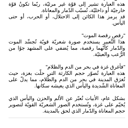
هذه العبارة تشير إلى قوّة غير مرئيّة، ربّما تكونُ قوّة
خارجيّة أو داخليّة، تُسبّب الدّمار والمعاناة.
قد يرمز هذا الكائن إلى الاحتلال، أو الحرب، أو حتى
اليأس.
"رقص رقصة الموت"
هذا التَّعبير يستخدم صورة شعريّة قويّة تُجسِّد الموت
والدّمار كأنّهما رقصة، مما يُضفي على المشهد جوًا من
الرُّعب والعبثيّة.
"فأغرق غزة في بحر من الدم والظلام"
هذه العبارة تُصوّر حجم الكارثة التي حلّت بغزة، حيث
تُغرَق المدينة في بحر من الدم والظّلام، مما يدلّ على
المعاناة الشّديدة واليأس الذي يعيشه سكانها.
بشكل عام، الأبيات تُعبّر عن الألم والحزن واليأس الذي
يُخيّم على غزة، وتُستخدم الصور الشعريّة القويّة لتصوير
حجم المعاناة والدّمار الذي لحق بالمدينة.