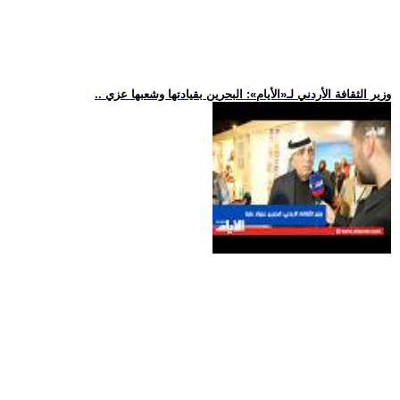
.. وزير الثقافة الأردني لـ«الأيام»: البحرين بقيادتها وشعبها عزي