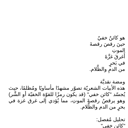
هو كائنٌ خفيّ
حينَ رقصَ رقصةَ
الموتِ
أَغرقَ غزَّةَ
في بَحرٍ
من الدمِ والظَّلام.
ومضة نقديَّة
هذه الأبيات الشعريّة تصوّر مشهدًا مأساويًا ومُظلمًا، حيث
يُجسّد "كائن خفي" (قد يكون رمزًا للقوّة الخفيّة أو الشَّر)
وهو يرقصُ رقصةَ الموتِ، مما يُؤدي إلى غرق غزة في
بحرٍ من الدم والظَّلام.
تحليل مُفصل:
"كائن خفي"