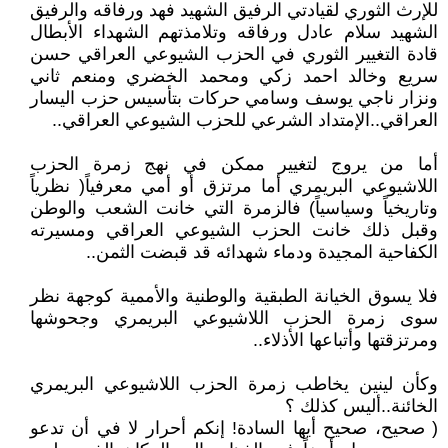
للإرث الثوري لقيادتي الرفيق الشهيد فهد ورفاقه والرفيق
الشهيد سلام عادل ورفاقه وتلامذتهم الشهداء الأبطال
قادة التغيير الثوري في الحزب الشيوعي العراقي حسن
سريع وخالد احمد زكي ومحمد الخضري ومنعم ثاني
ونزار ناجي يوسف وسامي حركات بتأسيس حزب اليسار
العراقي..الإمتداد الشرعي للحزب الشيوعي العراقي..
أما من يروج لتغيير ممكن في نهج زمرة الحزب
اللاشيوعي البريمري أما مرتزق أو أمي معرفياً( نظرياً
وتاريخياً وسياسياً) فالزمرة التي خانت الشعب والوطن
وقبل ذلك خانت الحزب الشيوعي العراقي ومسيرته
الكفاحية المجيدة ودماء شهدائه قد قبضت الثمن..
فلا يسوق الخيانة الطبقية والوطنية والأممية كوجهة نظر
سوى زمرة الحزب اللاشيوعي البريمري وجحوشها
ومرتزقتها وأتباعها الأذلاء..
وكأن لينين يخاطب زمرة الحزب اللاشيوعي البريمري
الخائنة..أليس كذلك ؟
( صحيح، صحيح أيها السادة! إنكم أحرار لا في أن تدعو