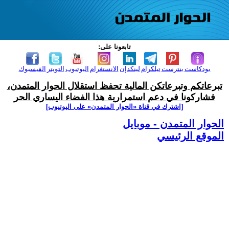
تابعونا على:
بودكاست
بنترست
تيلكرام
لينكدإن
الانستغرام
اليوتيوب
التويتر
الفيسبوك
تبرعاتكم وتبرعاتكن المالية تحفظ استقلال الحوار المتمدن،
فشاركونا في دعم استمرارية هذا الفضاء اليساري الحر
[اشترك في قناة ‫«الحوار المتمدن» على اليوتيوب]
الحوار المتمدن - موبايل
الموقع الرئيسي