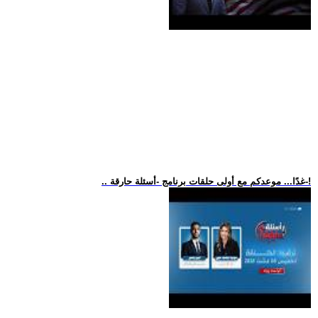
.. غدًا... موعدكم مع أولى حلقات برنامج -أسئلة حارقة-!