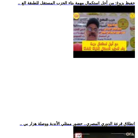
.. حفيظ يزوغ: من أجل استكمال مهمة بناء الحزب المستقل للطبقة الع
.. انطلاق قرعة الدوري المصري.. حضور ممثلي الأندية ووصلة هزار بي