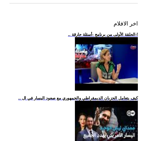
اخر الافلام
.. الحلقة الأولى من برنامج -أسئلة حارقة-!
.. كيف يتعامل الحزبان الديمقراطي والجمهوري مع صعود اليسار في ال