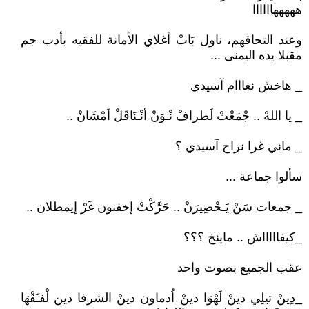
هههههاااااا
وعند التحاقهم، ناول بَابْ أغلاي الأمانة للفقيه بأدب جم
مقبلا يده اليمنى ...
_ هاخش نعااام آسيدي
_ يا اللهْ .. جْمَعْتْ لَطرافْ نْـوَنْ أنْـنَاقَلْ اَمْشَانْ ..
_ ماني غرا نراح آسيدي ؟
سألوا جماعة ...
_ جمعات سَنْ يَـحْصِيرَنْ .. حَرَّكْتْ إخفنون غَرْ إيمطلان ..
_كيفاااااش .. ماينخ ؟؟؟
عقب الجميع بصوت واحد
_دِينْ تيلِي دينْ لَهْوَا دينْ اُدماون دينْ الشرفا دين لْفـَقْهَا