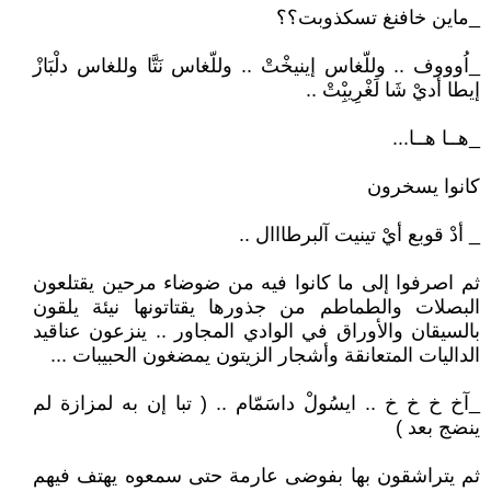
_ماين خافنغ تسكذوبت؟؟
_اُوووف .. وللّغاس إينيخْتْ .. وللّغاس نَتَّا وللغاس دلْبَازْ
إيطا أديْ شَا لَغْرِيبِْتْ ..
_هــا هــا...
كانوا يسخرون
_ أدْ قوبع أيْ تينيت آلبرطااال ..
ثم اصرفوا إلى ما كانوا فيه من ضوضاء مرحين يقتلعون
البصلات والطماطم من جذورها يقتاتونها نيئة يلقون
بالسيقان والأوراق في الوادي المجاور .. ينزعون عناقيد
الداليات المتعانقة وأشجار الزيتون يمضغون الحبيبات ...
_آخ خ خ خ .. ايسُولْ داسَمّام .. ( تبا إن به لمزازة لم
ينضج بعد )
ثم يتراشقون بها بفوضى عارمة حتى سمعوه يهتف فيهم