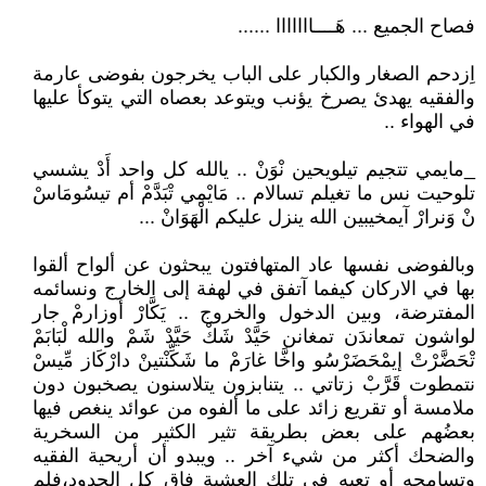
فصاح الجميع ... هَــــااااااا ......
اِزدحم الصغار والكبار على الباب يخرجون بفوضى عارمة
والفقيه يهدئ يصرخ يؤنب ويتوعد بعصاه التي يتوكأ عليها
في الهواء ..
_مايمي تتجيم تيلويحين نْوَنْ .. يالله كل واحد أَدْ يشسي
تلوحيت نس ما تغيلم تسالام .. مَايْمِي تْبَدَّمْ أم تيسُومَاسْ
نْ وَنرارْ آيمخيبين الله ينزل عليكم الْهَوَانْ ...
وبالفوضى نفسها عاد المتهافتون يبحثون عن ألواح ألقوا
بها في الاركان كيفما آتفق في لهفة إلى الخارج ونسائمه
المفترضة، وبين الدخول والخروج .. يَكَّارْ أوزارمْ جار
لواشون تمعاندَن تمغانن حَيَّدْ شَكْ حَيَّدْ شَمْ والله لْبَابَمْ
تْحَضَّرْتْ إيمْحَضَرْسُو واخَّا غارَمْ ما شَكِّنْتينْ دارْكَاز مِّيسْ
نتمطوت قَرَّبْ زتاتي .. يتنابزون يتلاسنون يصخبون دون
ملامسة أو تقريع زائد على ما ألفوه من عوائد ينغص فيها
بعضُهم على بعض بطريقة تثير الكثير من السخرية
والضحك أكثر من شيء آخر .. ويبدو أن أريحية الفقيه
وتسامحه أو تعبه في تلك العشية فاق كل الحدود،فلم