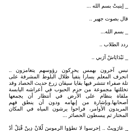
_ إينيتْ بسم الله ...
قال بصوت جهير ..
_ بسم الله...
ردد الطلاب ..
_ نَبْدَايَاشْ آرَبي ..
نبس آخرون بهمس يحركون رؤوسهم يتغامزون ..
انحرف المعلم يسارا يتفيأ ظلال البلوط المشرفة على
تلة صفراء تنتشر فيها بقايا سيقان زرع حديث الحصاد وقد
تخللتها مجموعة من حزم الحبوب في أعراشه اليابسة
ملقاة بنظام على الأرض في آنتظار أن يجمعها
أصحابها.وبإشارة من إبهامه ودون أن ينطق فهم
المريدون الأوامر، فراحوا يرشون المياه في المكان
المختار ثم يبسطون الحصائر ...
_ غارَويتْ .. اِحرسوا لا تطؤوا الرموسَ لّلانْ دِينْ قْبَلْ أدْ