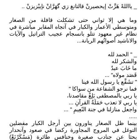
_ يااللهْ هَزَّتْ إيحصيرنْ قالتانغ زي گهَرَّانْ نإيبْزيزنْ ..
وما هي إلا ثواني حتى تشكلت قافلة من الصغار
ومتوسطي الأعمار والكبار في آتجاه المقابر مباشرة في
نظام غير معهود تتلو بانسجام عجيب التراتيل والآيات
والاناشيد أصواتُهم الريانة...
_ " الحمد لله
والشكر لله
ما خَابَ عبدٌ
قَصَد مولاه" ...
" تشَفَّع يا رسول الله فينا
فما نرجو الشفاعة من سواكا "
يا ربي بالمصطفى بَلِغْ مقاصدنا،
يا ربي لا تعذب حَمَلَةُ القرآنِ ...
واجعل منازلنا في جنة النًعِيمِ " ...
.....
بينما ظل الصغار يناورون بين أرجل الكبار مفضلين
التوغل في المروج المجاورة ركضا في صعود وآنحدار
بحثا عن جنادب صغيرة وخنافس طائرة (مَسْكَرْنَعْ)