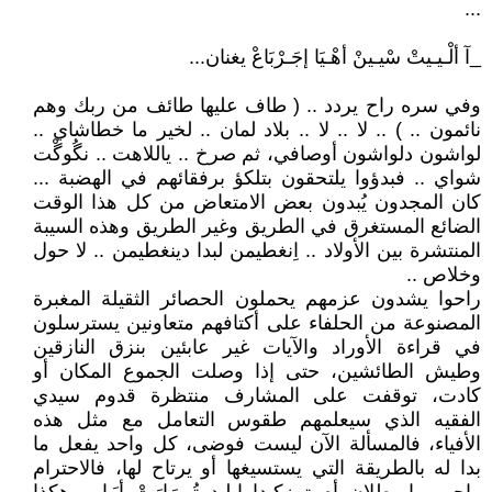
...
_آ ألْـيـيتْ سْيـينْ أهْـيَا إجَـرْبَاعْ يغنان...
وفي سره راح يردد .. ( طاف عليها طائف من ربك وهم
نائمون .. ) .. لا .. لا .. بلاد لمان .. لخير ما خطاشاي ..
لواشون دلواشون أوصافي، ثم صرخ .. ياللاهت .. نگُوگْت
شواي .. فبدؤوا يلتحقون بتلكؤ برفقائهم في الهضبة ...
كان المجدون يُبدون بعض الامتعاض من كل هذا الوقت
الضائع المستغرق في الطريق وغير الطريق وهذه السيبة
المنتشرة بين الأولاد .. اِنغطيمن لبدا دينغطيمن .. لا حول
وخلاص ..
راحوا يشدون عزمهم يحملون الحصائر الثقيلة المغبرة
المصنوعة من الحلفاء على أكتافهم متعاونين يسترسلون
في قراءة الأوراد والآيات غير عابئين بنزق النازقين
وطيش الطائشين، حتى إذا وصلت الجموع المكان أو
كادت، توقفت على المشارف منتظرة قدوم سيدي
الفقيه الذي سيعلمهم طقوس التعامل مع مثل هذه
الأفياء، فالمسألة الآن ليست فوضى، كل واحد يفعل ما
بدا له بالطريقة التي يستسيغها أو يرتاح لها، فالاحترام