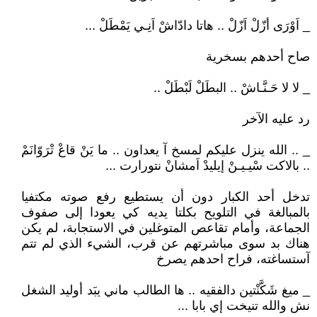
_ اَوْرَى أزّلْ اَزّلْ .. هاتا دادّاشْ اَنِـي يَمْطَلْ ...
صاح أحدهم بسخرية
_ لا لا حَـنَّـاشْ .. البطَلْ لَبْطَلْ ..
رد عليه الآخر
_ .. الله ينزل عليكم لمسخ آ يعداون .. ما يَنْ قاعْ تْرَوّانَمْ
.. بالاكت سْيـيـنْ إيليدْ اَمشانْ نتورارت ...
تدخل أحد الكبار دون أن يستطيع رفع صوته مكتفيا
بالمبالغة في التلويح بكلتا يديه كي يعودا إلى صفوف
الجماعة، وأمام تقاعص المتوغلين في الاستجابة، لم يكن
هناك بد سوى مباشرتهم عن قرب، الشيء الذي لم تتم
آستساغته، فراح احدهم يصرخ
_ ميغ شَكَّنْتين دالفقيه .. ها الطالب ماني يبَد أوليد الشغل
نش والله تنيخت إي بابا ...