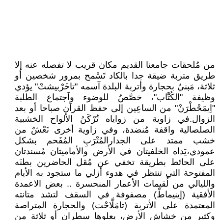
من مُلحقات جامعنا القديم مكان قريب لا تفصله عنه إلا
طريق متربة ضيقة جدا بالكاد تَسْمح بمرور شخصين أو
ثلاثة، مَبنيٌ بحجارة وأتربة البلدة آسمه "تاخَرْبيشتْ" يؤدي
وظيفة "الكُتَّاب"، خصَّصُ للوضوء وآجتماع الطلبة
"اِيمَحْطْرَنْ" من الساعِين إلى حفظ القرآن صباحا أو بعد
الزوال.في زاوية من زواياه تُرْكَنُ الألواح الخشبية
الصلصالية واقفة مُنضدة، وفي زاوية أخرى نَعْشٌ من
خشب ممتد على الجدارالمُتْرَبِ المُفَحم بشكل
عمودي،يَداه الخلفيتان في الأرض والأماميتان مُسندتان
على الحائط بطريقة تخفي عن مُقل الحاضرين بطنَه
المفتوحة التي تنتظر في هدوء أزلي ما ستجود به الأيام
والليالي من لُقيمات الأعمار المنحسرة .. بعض الاعمدة
الأفقية (إينيماطْ) مصفوفة في السقف لتشد متانته
المعتمدة على الأتربة (تامَلَّاحْت) والحجارة المتراصة
وكثير من خشاش الأرض، يعلوها سطران أو ثلاثة من