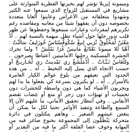
وميمونة إيزيلا تؤشر لهم بخبرتها الفطرية المتوارثة على
مشاريع في المستقبل للزواج الذي سمعوا عنه الكثير
وشهدوا متعلقاته من الأعراس وعاينوا ألعابا متعددة
بخصوصه دون أن يفقهوا شيئا من معانيه ومقاصده رغم
تكريرهم لمفردات وعبارات سمعوها وحفظوها عن ظهر
قلب تدور جلها حول أشياء تظل مبهمة بالنسبة لهم .. أدْ
مَعْنَنْ لْمَخْلُوقِْ نْرَبي إنيغْ سْكُوفُّسْنَاسْ خُوزَليفْ سَالَنْتْ :
آهْيَا لَلا ميمونا نَعْتَانَغْ مَانيسْ غْرَا نَمْلَشْ ؟ ولما تحرك
الحشرة المسكينة رجليها الاماميتين آعتباطا يصرخون ..
وللّغَاسْ تَـنَّـاتْ .. أدْمَلْشَغْ زي تَمْدينتْ زي لْخَـاريـجْ أو
حسب الاتجاه الذي يميل إليه التخبط .. آه .. من هذه
الحدود التي تعيقهم من بلوغ عوالم الكبار العامرة
بالأسرار .. آه .. لو يكبرون بسرعة كي يفعلوا ما بدا لهم
ويجربون الأشياء كما هي دون واسطة للحشرات دون
تخمينات أو تهيؤات دون زجر أو منع أو عِضات تقضم
الأنفاس .. وفي آنتظار تحقيق الأماني، ما عليهم الآن إلا
السمع والطاعة وتنفيذ الأوامر تجنبا لكل ما يمكن أن
ينغص عيشهم الصغير .. وهاهم يتكتلون في دائرة
متحركة يَنْظَمُّون إلى المجموعة بخنوع صاغر فيه من
المهابة وخوف عصا الفلقة أكثر ما فيه من التقدير أو