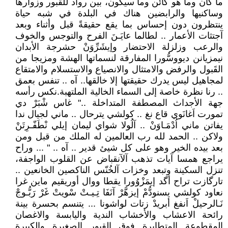
ما كان وما هو كائن وما سيكون، بين رواد للقبور وزوارها
وساكنيها والرابضين هناك في البلدة في شبه حياة
ينتظرون دون إحساس بما يقع حقيقةً قبل وأثناء وبعد
آجتثات الأعمار .. لطالما عايَـنَ الفرح والتوجس والخوف
والرعب وزلزلة الاحتضار وإيشَرِّوَنْ حشرجة الأبدان
نيمزيانن ديووسُّورا المفارقة لنسماتها الهشة ومزيجا من
القَبول والرفض والامتثال والانصياع والاستسلام والامتقاع
لمجاهيل ليس يدرك حقيقتها إلا خالقها.. آه .. تنفس بعمق
.. رنا نظرة خاصة إلى السماء الخالية الملتهبة.نكس رأسه
جهة الأجداث المصطفة المتداخلة .." غاس شْبَرْ دي
تمورت اَغانَوي قاع نغ .. كولشي يترحال .. ماني لجيال ندا
يفاتن ماني اُدْمَـاوَنْ .. آلُولا شواي ليمان إيلي نْطَفّـرِتَنْ
ولاكن .. الحمد لله رب العالمين له الملك من قبل ومن
بعد بيده الخير وهو على كل شيئ قدير .. آه .. " ... وراح
يراجع همسا آيات تذهب آلآنقباض عن القلوب الواجفة،
تنزل السكينة وتبعد وخزات آلخُنّس الناكصين الخانعين ..
تارگازت تراح أگد إيمَزْوُورا يقطا ووال أوريقيم ماين غرا
نعاود كولشي يسنودُّمْ إيزهَّرْ آنَفَا تِـيـتْ سْويتْ غَرْ رَبُّـوجْ
نَـالرحيلْ اَنفغ أبريدْ زتات لواشونا ... يتنسم بحسرة بينة
رائحة الاعشاب والأخشاب الندية واليابسة والاغصان
المقطوعة المتطايرة فوق القبور الصغيرة والكبيرة