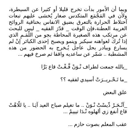
وبما أن الأمور بدأت تخرج قليلا أو كثيرا عن السيطرة،
ولأن في المَجْمَع المتكدس صغار يُخشى عليهم تبعات
آختلاط الحرارة بالتعرق بضيق الانفاس بخناقية الروائح
الغريبة العطنة،فإن الوقت _ قدّرَ الفقيه _ ليس للبحث
عن مرتكب هذه الصغيرة المحاطة بجو من اللّمَـمِ الذي
إذا تُركَ لعواهنه سيكبر وينمو ويصبح إحدى الكبائر إنْ لم
يسارع ويبادر بحل عاجل يُـخرج به الحضور من هذه
المشطبة .. شمّر عن ساعديه واقفا ثم صرخ فيهم ...
_يالله جمعت لطراف نْـوَنْ فَّـغْـتْ قاع بَرَّا
_ما تَـحْـريــرَتْ أسيدي لفقيه ؟؟
علق البعض
_آتْـحَـرْ دِّيسْتْ نْـوَنْ .. ما تغيلم صباح العيد آيَـا .. يا للّاهْتْ
قاع أنفغ زي ألهلوه نْـدَا تيييمْ ...
عقب المعلم بصوت حازم ...