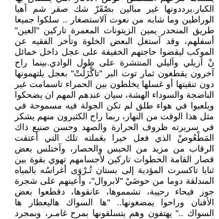
الكبار.يرددونها غير مبالين بصْقَرْ شك صقر شم آهيا
الوراطين وما شابه من نعوت آلاستصغار .. سلكوا جميعا
طريق المنحدر يمين الزيتونات المعمرة تاركين "العين"
أسفلهم، وقد آستغل البعض الخلوة وتأخر الفقيه عن
الموكب ليقضوا حاجتهم الخفيفة على عجل داخل خمائل
نْ اَزيلي واَليلي المنتشرة على طول الوادي.بينما راح
آخرون يقطغون ثمار توت البر "تاگْزَلْتْ" بعجل يلتهمونها
دون تنقيتها أو غسلها يخلطون بين الحمراء تاسمامت غير
الناضجة والسوداء الهشة، سيان عندهم المهم ان يضحكوا
ويلعبوا في هواء طلق لم تكن الجولة فيه مسموحة في
مثل هذا الوقت من النهار، ربما راح الكثيرون منهم يشكر
في سريرته ظروف الحرارة والصهد وحسن صنيع ذاك
المَطْعُوصْ الذي فعل خيرا بعَملته تلك التي أعتقت
الرقاب من مزيد من الحبس والحصار، وآختلس بعض
قصار القامة الخطوات تاركين لأجسامهم تهوي بقوة بين
ثنايا تاكسرت المؤدية إلى بستان تُـرْوَى أغراسُه بالمياه
المندلقة دوما من حوضَيْ "لابروال"، وأعينهم على شجرة
جوز فيحاء رحيبة، تشمموها، عانقوها، دقطعوا بعض
الأفنان وراحوا يمضغونها.. "ها السواك هاليعطار ها
السواك .." يهتفون وهم يتسلقونها بمرح غامـر، وبمجرد