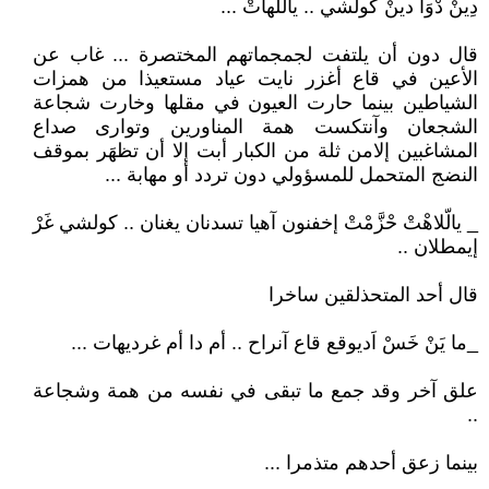
دِينْ دْوَا دينْ كولشي .. ياللهاتْ ...
قال دون أن يلتفت لجمجماتهم المختصرة ... غاب عن
الأعين في قاع أغزر نايت عياد مستعيذا من همزات
الشياطين بينما حارت العيون في مقلها وخارت شجاعة
الشجعان وآنتكست همة المناورين وتوارى صداع
المشاغبين إلامن ثلة من الكبار أبت إلا أن تظهَر بموقف
النضج المتحمل للمسؤولي دون تردد أو مهابة ...
_ يالّلاهْتْ حْزَّمْتْ إخفنون آهيا تسدنان يغنان .. كولشي غَرْ
إيمطلان ..
قال أحد المتحذلقين ساخرا
_ما يَنْ خَسْ اَديوقع قاع آنراح .. أم دا أم غرديهات ...
علق آخر وقد جمع ما تبقى في نفسه من همة وشجاعة
..
بينما زعق أحدهم متذمرا ...