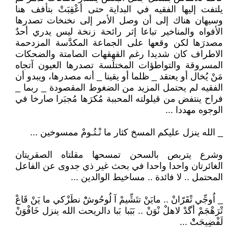
يلتفت إليها الفقيه في البداية حتى أعْقِبَتْ بتأفف هنا
وسيهان هناك إلى أن وصل الأمر إلى نخنخات تصدرها
الأفواه والمناخير تباعا إثر رائحة زنخة ليس يدري أحدٌ
مصدرَها لكن وقعها على الجماعة المكدَّسة المزدحمة
الاطراف كان شديدا رغم القهقهات الصامتة والضحكات
المسروقة والتواطؤات المختلَسة تصدرها العيون آتجاه
مَنْ يُخال أو يعتقد _ ظلما أو يقينا _ أنه مصدرها، ويبدو أن
الفقيه لم يحتمل المزيد من الضغوط المقصودة _ ربما _
فراح ينتفض من قيلولته المحببة مُكرَها مُجبَرا صارخا في
الوجوه مهددا ...
_ الله ينزل عليكم المسخ كثار ما نْـتُـومْ ممسوخين ...
وشرع يتربص بالسحن تمسحها مقلتاه الصقريتان
الغائرتان واحدا واحدا في بحث غير ذي جدوى عن الفاعل
المحتمل .. لا فائدة .. مساخيط الوالدين ...
_ اُوجِّي تْقَرّانْ .. مايَنْ تتَشِّيمْ آ لُوحُوشْْ نطَزْكي ما يَنْ قَاعْ
تْرَهْجَمْ أگدْ لاهلْ نْوَنْ .. بَبَبا بَبا دالريحت الله ينزل خَافْوَنْ
لَفْضِيحَتْْ ...