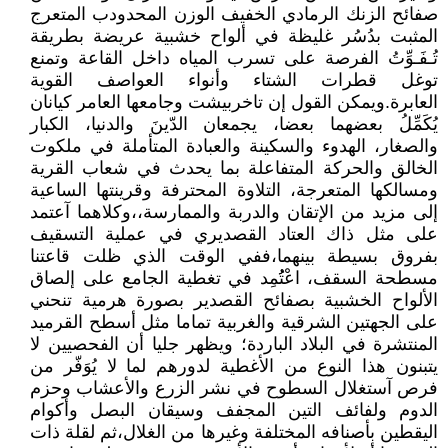
صفائح الزنك الرمادي الخفيف الوزن المحدودب المتعرج
المثبت بدُسُر غليظة في ألواح خشبية عريضة بطريقة
تُـفَـوِّتُ الفرصة على تسرب المياه داخل القاعة وتمنع
توغل قطرات الشتاء وأنواء العواصف القوية
العابرة.ويمكن القول إن تاخربيشت وجامعها العامر كيانان
يُكَمِّلُ بعضهما بعضا، يجمعان الدّينَ والدنيا، الكبار
والصغار، الهدوء والسكينة والعبادة المتأملة في ملكوت
الخالق والحركة المتفاعلة بما يحدث في شعاب القرية
ومسالكها المتعرجة، التلاوة المحترفة وقرينتها الساعية
إلى مزيد من الإتقان والدربة والممارسة،،وكلاهما آعتمد
على مثل ذاك العتاد القصديري في عملية التسقيف
بفروق بسيطة بينهما،ففي الوقت الذي ظلت قاعتنا
مسطحة السقف، اعْتُُمِد في تغطية الجامع على إلصاق
الألواح الخشبية بصفائح القصدير بصورة هرمية تنحني
على الجهتين الشرقية والغربية تماما مثل أسطح القرميد
المنتشرة في البلاد الباردة؛ ويظهر جليا أن الفحصيين لا
يتبنون هذا النوع من الأغطية لدورهم لما لا يُوَفّر من
فرص آستغلال السطوح في نشر الزرع والأعشاب وحزم
الدوم ولفائف التين المجفف وسيقان البصل وأكوام
اليقطين بأصنافه المختلفة وغيرها من الغلال،ثم لقلة ذات