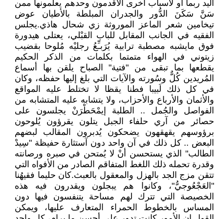
اليد ربما أو لأسباب أخرى الأقدمون وحدهم يعلمونها ممن
سَنَّ سَكَنَ الدُّور والجدران المبلطة بالأطيان عوض
تيخامين شعر الماعز الموروثة زي شحال هاذي.يجلس
الفقيه في الجانب المقابل للباب القبْلي، يعتلى هيدورة
فوق مايشبه مصطبة ترابية يُرَبـِّعُ رجليْه مُلوحا بقضيب
زيتوني في الهواء متمتما بكلمات من الذكر الحكيم
يقطعها بما تبقى من "فتية" الصباح يلقن بها أسماع
المُريدين كُلٌّ وسُورته والآيات التي بلغ إليها حفظه، وكان
في كل ذلك لَبيبا فطنا يقظا لا تختلط عليه المواقع
والأثمان والأرباع والأحزاب، ولا يتشابه عليه المتشابه من
الفواصل والجُمل .. الطلبة إيمْحَطْرَنْ يجلسون على
حصائر من آري حلفاء الجبل يتلون يقرؤون يُلوحون
برؤوسهم يقهقهون يضحكون يُدبرون المقالب لبضهم
البعض .. كل ذلك في آن واحد دون آستثارة حفيظة "سِيدْ
الطالب" الذي يستحسن أنْ لا يُمتحن في صبره ورصانته
وقدرة تحمله ذلك اللغط المتفاقم الصادر من الأفواه التي
تتقن مزج الجد بالهزل والمعقول بالعبث.كان حليما فقيهُنا
"العَجْعُوجيُّ"، وكانوا هم يبجلون ويقدرون فيه هذه
الخصيصة التي تترك لهم مساحة يتنفسون فيها دون
المساس بالخطوط الحمراء المتعارف عليها، ويمكن
القول إن الأمور كانت تدور على أحسن ما يرام، كل واحد