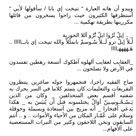
ويبدو أن هاته العبارة " تنيخت إي بابا / سأقولها لأبي "
آستظرفها الكثيرون حيث راحوا يسخرون من قائلها
مكررينها بطريقة تهكمية ...
_ .. إيلْ تْرُوا ايلْ تُْرُو آللا الحورية
لَـلاّ إيلْ ترو لَــلاّ سُـوسمْ بابملَلاّ والله تنيخت إي بابــااااا ..
هَـهَهَههَـاااا
_العقايب لعقايب آلهلوه آطكوك آتسعة رهطين تفسدون
في الأرض ولا تصلحون ...
صاح الفقيه زاجرا، فتجمهروا حوله صاغرين ينتظرون
التقريعات والتعليمات.كان يتمتم كلاما في السر يحرك به
شفتيه أقسم بعض المتحذلقين _ وكان من الذين
يَـسْـحُـوسِـينْ أوَالْ يختلسونه قبل أن يُنبَسَ به _ هكذا
يَدعي آفتخارا _ أنه مزيج بين آستعاذة وبسملة وحوقلة
وسلام على عُمّـار المكان من الأحياء والأموات .. و .. أنتم
السابقون ونحن اللاحقون وكثير من النبرات المستعصية
على آلأفهام...