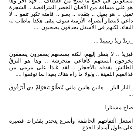
مشغولين في جمع ما سنح من القطاف .. جُهْدٌ آخرَ وها
هو على مسافة من الأفنان الخضر المتراقصة .. الشجرة
تميل .. هو يميل .. يتقدم .. يعلو .. قامته تكبر تنمو .. لا
داعي لآنتظار آنصرام الأزمنة سوف يبقى هكذا ماطاب له
البقاء، لكنهم في الأسفل يحدقون يصخبون ....
_زيدْ زيدْ زيييييدْ ...
فيزيدُ .. لا ينظر إليهم، لكنه يسمعهم يصفرون يصفقون
يخرجون ألسنتهم كأفاعي متحرشة .. وها هو النزقُ
الطائش يقذفه بالأحجار .. لقد غَـدَا على مرمى من
قذائفهم اللعينة .. ولولا ما رآه هناك بعيدا لما توقفوا ....
_الباز الباز .. هاتين هاتين ماني يْنَطّاوْ يَتْحَوّامْ دي لْبَرْقُوقْ
...
صاح مستثارا...
استغل آلتفاتتهم الخاطفة وأسرع ينحدر بقفزات قصيرة
على طول آمتداد الجذع.