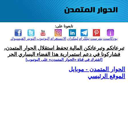
تابعونا على:
بودكاست
بنترست
تيلكرام
لينكدإن
الانستغرام
اليوتيوب
التويتر
الفيسبوك
تبرعاتكم وتبرعاتكن المالية تحفظ استقلال الحوار المتمدن،
فشاركونا في دعم استمرارية هذا الفضاء اليساري الحر
[اشترك في قناة ‫«الحوار المتمدن» على اليوتيوب]
الحوار المتمدن - موبايل
الموقع الرئيسي