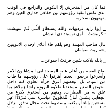
فما كان من المتحرش إلا النكوص والتراجع في الوقت
الذي نكس البقية رؤوسهم بين حفافي جداري العين وهم
يقهقهون بسخرية ..
_ إيوا زايد غرديهات والله يسنطاو أللِّـي نّـمْ سييشت
تـكربيشتْ .. أوي توسيتد دي النيشان ..
قال صاحب المهمة وهو يلقم فاهَ أغلاي لإحدى الانبوبتين
يتعماريت سوامان....
_ يالله بلاكت سْيين فرقتْ اَجموعن...
صاح الفقيه من أعلى علية المسجد.لبى المشاغبون الامر
وأسرعوا يرجعون بعدما أهرقوا على رؤوسهم ما طاب
من المياه، بل إنبعضهم أغرق جزأه العلوي كله داخل
الحوض الصغير مستعذبا طلاوة البرودة راشا زملاءه بما
علق به من القطرات، ومنهم من آستغرق يكرع من
الجعابي يسَسْ أمانْ نْتْمَجْوِينْ مباشرة سي مَـرْدَدَّا غير
مستعين بإناء أو بكفيه يبسطهما تحت مجال تدفق الزلال