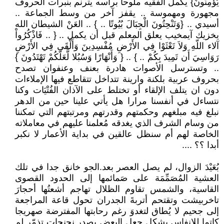
يُؤْمِنُونَ} يكمل الفقيه ملوحا برأسه يترنم بنبرات آلحروف
مجهورة ومهموسة .. يقفز آخر من وسط الجماعة ..
أسيدي .. {وَتَنْحِتُونَ الْجِبَالَ بُيُوتًا .. } .. العَنْ الشيطان الله
يخزيك آيمخيب يعلق المعلم قبل أن يكمل .. { .. فَاذْكُرُواْ
آلاء اللّهِ وَلاَ تَعْثَوْا فِي الأَرْضِ مُفْسِدِينَ وَأَلْقَى فِي الأَرْضِ
رَوَاسِيَ أَن تَمِيدَ بِكُمْ .. } .. { وَأَنْهَارًا وَسُبُلا لَّعَلَّكُمْ تَهْتَدُونَ }
.. وتسترسل الأصوات هادرة بعنف وعنفوان تصدح
بحروف عربية بلكنة وارينة تتداخل تتقاطع فيها الإملاءات
دون ان يتلف الإلقاء أو تختلط على الآذان الفُتْيَات وكنا
نتساءل في أنفسنا مرارا هل يأتي علينا حين من الدهر
نبلغ فيه مبلغهم وحكمتهم وقدرتهم ومرتبتهم التي تمكننا
من وسام الشرف الذي يغدقه مُعلمنا عليهم في معاملاته
الخاصة لهم أم سنظل عالقين في بداية الأعمار لا نكبر
أبدا ؟؟ ....
بُعَيْدَ الزوال، لم يصل العصر بعد.الجو خانق جدا في تلك
العشية المُصَمِّمَة على صَمائمها إلى الحدود القصوى
القاسية، والشمس تقاوم الظلال تهاجم أشعتُها أحجارَ
تاخربيشت وتقتحم أتربةَ الجدران تحول قاعة المراجعة
إلى جحيم لا يُطاق لتغدوَ رغم رحابتها المفترضة صهريجا
كاتما للانفاس بشكل جعل البعض يصدر نحنحات تذمّر لم