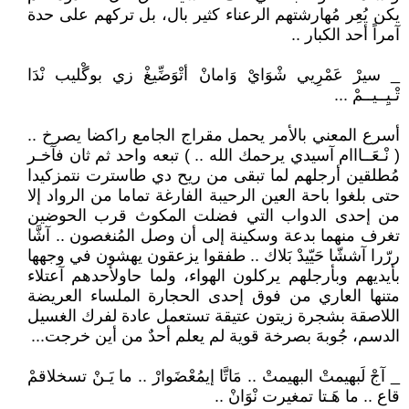
يكن يُعِر مُهارشتهم الرعناء كثير بال، بل تركهم على حدة
آمراً أحد الكبار ..
_ سيرْ عَمْرِيي شْوَايْ وَامانْ أتْوَضِّيغْ زي بوگْليب نْدَا
تْـيِــيــمْ ...
أسرع المعني بالأمر يحمل مقراج الجامع راكضا يصرخ ..
( نْـعَــااام آسيدي يرحمك الله .. ) تبعه واحد ثم ثان فآخـر
مُطلقين أرجلهم لما تبقى من ريح دي طاسترت نتمزكيدا
حتى بلغوا باحة العين الرحيبة الفارغة تماما من الرواد إلا
من إحدى الدواب التي فضلت المكوث قرب الحوضين
تغرف منهما بدعة وسكينة إلى أن وصل المُنغصون .. آشَّا
ررّرا آششّا حَيّيدْ بَلاك .. طفقوا يزعقون يهشون في وجهها
بأيديهم وبأرجلهم يركلون الهواء، ولما حاولأحدهم آعتلاء
متنها العاري من فوق إحدى الحجارة الملساء العريضة
اللاصقة بشجرة زيتون عتيقة تستعمل عادة لفرك الغسيل
الدسم، جُوبهَ بصرخة قوية لم يعلم أحدٌ من أين خرجت...
_ آجْ لَبهيمتْ البهيمتْ .. مَاتَّا إيمُعْضَوارْ .. ما يَـنْ تسخلاقمْ
قاع .. ما هَـتا تمغيرت نْوَانْ ..