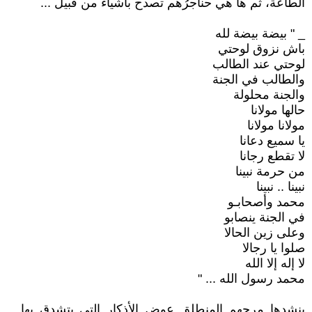
الطاعة، ثم ها هي حناجرُهم تصدح بأشياء من قبيل ...
_ " بيضة بيضة لله
باش نزوق لوحتي
لوحتي عند الطالب
والطالب في الجنة
والجنة محلولة
حالها مولانا
مولانا مولانا
يا سميع دعانا
لا تقطع رجانا
من حرمة نبينا
نبينا .. نبينا
محمد وأصحابـو
في الجنة ينصابو
وعلى زين الحالا
صلوا يا رجالا
لا إله إلا الله
محمد رسول الله ... "
ينشدها مرحهم المنطلق عوض الأذكار التي يتشدق بها