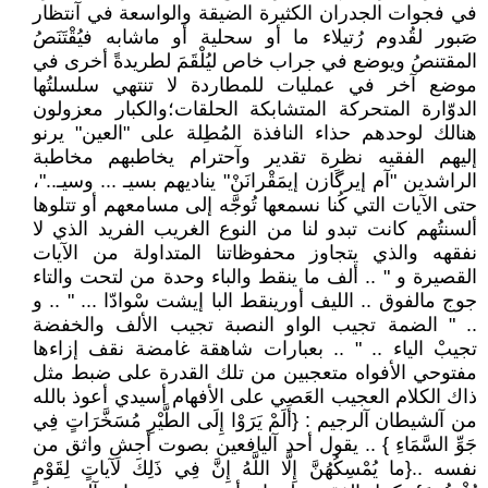
في فجوات الجدران الكثيرة الضيقة والواسعة في آنتظار
صَبور لقُدوم رُتيلاء ما أو سحلية أو ماشابه فيُقْتَنَصُ
المقتنصُ ويوضع في جراب خاص ليُلْقَمَ لطريدةً أخرى في
موضع آخر في عمليات للمطاردة لا تنتهي سلسلتُها
الدوّارة المتحركة المتشابكة الحلقات؛والكبار معزولون
هنالك لوحدهم حذاء النافذة المُطِلة على "العين" يرنو
إليهم الفقيه نظرة تقدير وآحترام يخاطبهم مخاطبة
الراشدين "آم إيرگَازن إيمَقْرانَنْ" يناديهم بسيـ ... وسيـ.."،
حتى الآيات التي كُنا نسمعها تُوجَّه إلى مسامعهم أو تتلوها
ألسنتُهم كانت تبدو لنا من النوع الغريب الفريد الذي لا
نفقهه والذي يتجاوز محفوظاتنا المتداولة من الآيات
القصيرة و " .. ألف ما ينقط والباء وحدة من لتحت والتاء
جوج مالفوق .. الليف أورينقط البا إيشت سْوادّا ... " .. و
.. " الضمة تجيب الواو النصبة تجيب الألف والخفضة
تجيبْ الياء .. " .. بعبارات شاهقة غامضة نقف إزاءها
مفتوحي الأفواه متعجبين من تلك القدرة على ضبط مثل
ذاك الكلام العجيب العَصي على الأفهام أسيدي أعوذ بالله
من آلشيطان آلرجيم : {أَلَمْ يَرَوْا إِلَى الطَّيْرِ مُسَخَّرَاتٍ فِي
جَوِّ السَّمَاءِ } .. يقول أحد آليافعين بصوت أجش واثق من
نفسه ..{ما يُمْسِكُهُنَّ إِلَّا اللَّهُ إِنَّ فِي ذَلِكَ لَآياتٍ لِقَوْمٍ