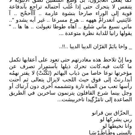
كما يفعل العابرون، بل وضع الشفتين لصق الأنبوبة لا
يتنفس لا يتحرك حتى إذا غُلب آحتماله تراجع بآندفاعة
قوية إلى الوراء صارخا بنشوة عارمة .. آآآححْح .. آ
عَايَنتيي آتغدرامْ هههه .. هرع مسرعا .. غير آبه يشدو "..
ماني نسيغ ماني شليغ .. آهاه طوطا تغيولت .. ها ها .. "
يقولها رانيا للدابة نظرة متوعدة ...
_ واخا بابَمْ القرّان الديبا الديبا ..!!..
وما إنْ تلاحظ هذه مغادرتهم حتى تعود على أعقابها تكمل
ما كانت فيه.كانت تحرك ذيلها بآستمرار تصرف عن
مؤخرتها نوعا خاصا من ذباب البهائم (تَكَّنْتْ) لا يفتر نهمُه
أبدا.رنتْ إلى فوق حيث اللجب لايزال يتعالى ثم أحنت
رأسها تعب من المياه تارة وتتشممه أخرى دون آرتباك أو
وجل بينما شرع القافلون يترنمون ساخرين في الطريق
الصاعدة إلى تامَزْگِيدا تاخربيشت...
_الحزّاق بين قرانو
ربي يشركها لو
وانا نخيطها لو
بالسني وطَـاطَـرْسَـا