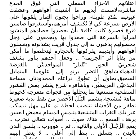
آعتلائهم الاجزاء السفلى التي فوق الجذع
مباشرة،لامست أيديهم ما آشتهت أفواههم وعشقت
عيونهم لمُدَدٍ طويلة، وراحوا يجنون الثمار يلقونها على
الارض بسرعة كي لا يُكتشف أمرهم،وآستغرقوا صامتين
فترة قصيرة كانت كافية بأنْ يحصدوا حصادهم المنشود
لينزلوا بالسرعة التي صعدوا بها ويجمعون على وَجَل
محصولَهم يذهبون به إلى جدول قريب يشذبونه ويغسلون
أفواههم وأيديهم يفركونها بالحجارة ليتخلصوا ما أمكن
من بقايا أثر "الجريمة" .. وجعل أحدهم يناور بشغف
شجرتيْ الحور "بْليلز" المتواجدتيْن بالعَرَصَة
الدهماء.شاهقَ البَصَر يرنو إلى علوهما المتمايل
السحيق.يحاول أن تطوق ذراعاه المحدودتان مساحة
الجذعيْن العريضيْن، وبأظافره شرع يقشر بعض القشور
السطحية مستعينا بما يتخللها من فجوات متعرجة كخيوط
متاهة مُتشنجة.يتشمم البَلَلَ الأخضرَ من نقط ندية صغيرة
تطفر من الأحشاء تنتصب لحظة ثم على مهل تنسكب
عبر تلك الثغرات المتشعبة.يتلمس المسام مغمض العينين
يرهف السمع .. هناك صوت .. أصوات تتعالى تقترب ..
يضع الرِّجْـلَ الأولى والثانية .. ثم .. هوووب .. يلصق البدن
بالبدن .. يتسلق .. ينط إلى أعلى .. لا ينظر إليهم