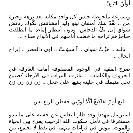
لُولَنْ بابَتْوَنْ ...
وبسرعة ملحوظة جلس كل واحد مكانه بعد برهة وجيزة
من .. بَعَّدْ شك أمشان نينو وليد أمشاننش نگُوك زتاتش
شواي إيل تگْ الدحاس، ودون آنتظار إماءة ما آنطلقت
حناجرُهم تراجع ما خطت أناملهم في الألواح صباح ...
_ يالله .. هزَّتْ شواي .. آ سيوَلتْ .. أوي دالعصر .. اِيراح
الحال ...
صرخ الفقيه في الوجوه المصفوفة أمامه الغارقة في
الحروف والكلمات .. تناثرت النبرات في الأرجاء كطنين
نحل منهمك في خليته يبنيها على عجل .. زن زن زن زن
...
_ لليغ اُو رْ تفاكيغْ اَگْدْ أورْني حفظن الربع نس ...
اِسترسل مهددا وقد طار النعاس عن جفينه على ما يبدو
مستغرقا في تأمل ملكوت الله الرحيب يعرج بين الحياة
والموت، ينوس في فراغات مبهمة في نقط لا تجتمع، بين