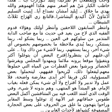
واجب وإيمطلان أم تمزكيدا إيليد تُـورَارَتْ أيَـا .. هكذا
خاطب الكبار مَنْ هم أصغر منهم هكذا أفهموهم والله
يهدي ما خلاق .. إيليد أمشان نصداع أيا.. إينيت التسليم
أدْمَاوَنْ لاّنْ أكيدنغ آليشاشرا..قالتانغ زي الهَرَاج نَعْلاَتْ
الشيطان ...
وانتظر السابقون اللاحقين وآنتظر أولئك وهؤلاء قدوم
الفقيه الذي لاح من بعيد في حديث مَا مع صاحب الدابة
المتذمر من سلوكهم في العين .. ربما يشكو له، ربما
يستنكر، ربما يُبدي ملاحظة ما بخصوصهم بخصوص أي
شيء آخر، ربما يستفهم، ربما لاشيء من ذاك وذا .. على
أي،عليهم أن ينتظروا.اِقترح البعض أن يتوغلوا أكثر
ويتفيؤوا موقعا يرونه ملائما ويمهدوا المجلس ويفرشوا
الحصائر ويرشوا بعض القطرات من المياه التي حملوها
معهم.ليفعلوا ذلك، ليُريحوا فقيههم، ليتحملوا بعض
المسؤولية، لكن فريقا آخر أبدى معارضة واضحة، فلا
عمل ولا تدبير ولا آقتراح ولا أي شيء يمكن فعله بغياب
الإمام، هو المبتدأ هو المنتهى، وهم بدونه لا شيء، وفي
الوقت الذي آشتد اللغب فيه بين المتناقشين أكمل البعض
طقوس حماقاتهم غير الآبهة إذ توغلوا وسط المقابر
وراحوا يتهجون ما علق من الحروف على بعض الحجارة
المصفوفة كشواهد لأجداث الغابرين ...