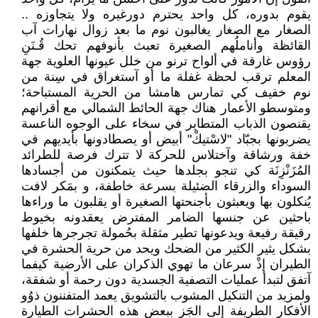
يقوم بدوره، كل واحد يحترم دورغيره ولا يتجاوزه ..
الصغار مع الصغار يغالبون نوم ما بعد زوال نهارات آب
القائظة وأناملُهم الصغيرة تعبث بأنوفهم تحك قُـنَنِ
رؤوس غارقة في ألواح ترنو من خلل عيونها العلوية جهة
المعلم ترقب لحظة غفلة ما أو آستغراق في سِنة من
نوم خفيف كي تمارس هامشا من الحرية المستباحة؛
ومتوسطو الأعمار هناك جهة الحائط الشمالي مع أقرانهم
يقنصون الذباب المتطاير في سخاء على الوجوه الناعسة
يضربونها بجبّاد "لاسْتيكْ" أبيض أو يصطادونها بأيديهم في
خفة ورشاقة وآختلاس للحركة لا تترك فرصة للطرائد
المُزَنْزِنَة كي تنجو بجلدها حيث يتمكنون من أجسادها
السوداء والزرقاء الضئيلة بسرعة خاطفة، و بمَكر لافت
يُنكلون بها ويعبثون بأجنحتها الصغيرة أو يقلبون ما وراءها
باحثين عن جنسها الضامر المفترض يعقدونه بخيوط
رقيقة رفيعة ويدعونها تطير مثقلة بحُمولة تجرجرها خلفها
بشكل يثير الكثير من الضحك ويحد من حرية الحشرة في
الطيران إذْ سرعان ما تهوي الذكران على الأرضية كيفما
آتفق لتبدأ عمليات التصفية الجسدية دون رحمة أو شفقة،
ولمزيد من التنكيل المشوب بالتشويق يعمد المتفننون ذوُو
الأفكار الطريفة إلى الجَز ببعض هذه الحشرات الطيارة