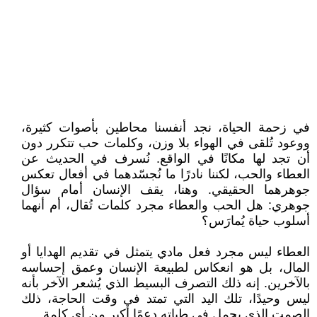
في زحمة الحياة، نجد أنفسنا محاطين بأصوات كثيرة،
ووعود تُلقى في الهواء بلا وزن، وكلمات حب تتكرر دون
أن تجد لها مكانًا في الواقع. نُسرف في الحديث عن
العطاء والحب، لكننا نادرًا ما نُجسّدهما في أفعال تعكس
جوهرهما الحقيقي. وهنا، يقف الإنسان أمام سؤال
جوهري: هل الحب والعطاء مجرد كلمات تُقال، أم أنهما
أسلوب حياة يُمارَس؟
العطاء ليس مجرد فعل مادي يتمثل في تقديم الهدايا أو
المال، بل هو انعكاس لطبيعة الإنسان وعمق إحساسه
بالآخرين. إنه ذلك التصرف البسيط الذي يُشعر الآخر بأنه
ليس وحيدًا، تلك اليد التي تمتد في وقت الحاجة، ذلك
الصمت الذي يحمل في طياته دعمًا أكبر من أي كلمة.