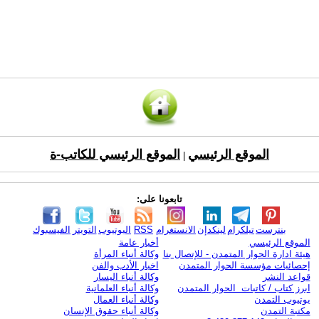
الموقع الرئيسي
الموقع الرئيسي للكاتب-ة
|
تابعونا على:
بنترست
تيلكرام
لينكدإن
الانستغرام
RSS
اليوتيوب
التويتر
الفيسبوك
الموقع الرئيسي
أخبار عامة
هيئة ادارة الحوار المتمدن - للإتصال بنا
وكالة أنباء المرأة
إحصائيات مؤسسة الحوار المتمدن
اخبار الأدب والفن
قواعد النشر
وكالة أنباء اليسار
ابرز كتاب / كاتبات الحوار المتمدن
وكالة أنباء العلمانية
يوتيوب التمدن
وكالة أنباء العمال
مكتبة التمدن
وكالة أنباء حقوق الإنسان