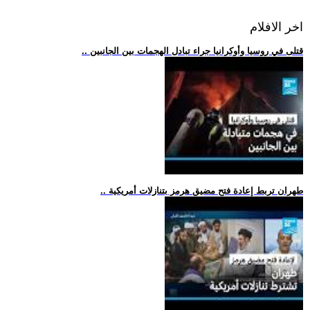
اخر الافلام
.. قتلى في روسيا وأوكرانيا جراء تبادل الهجمات بين الجانبين
.. طهران تربط إعادة فتح مضيق هرمز بتنازلات أمريكية