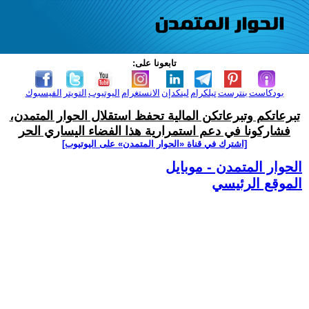
تابعونا على:
بودكاست
بنترست
تيلكرام
لينكدإن
الانستغرام
اليوتيوب
التويتر
الفيسبوك
تبرعاتكم وتبرعاتكن المالية تحفظ استقلال الحوار المتمدن،
فشاركونا في دعم استمرارية هذا الفضاء اليساري الحر
[اشترك في قناة ‫«الحوار المتمدن» على اليوتيوب]
الحوار المتمدن - موبايل
الموقع الرئيسي