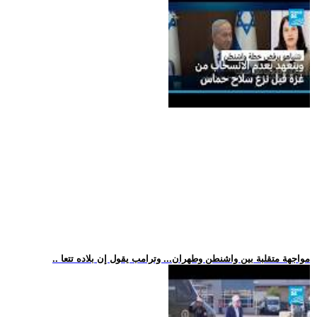
.. مواجهة متقلبة بين واشنطن وطهران... وترامب يقول إن بلاده تتعا