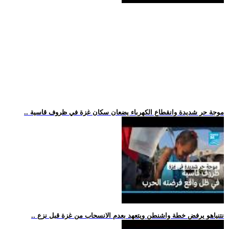
.. موجة حر شديدة وانقطاع الكهرباء يضعان سكان غزة في ظروف قاسية
.. نتنياهو يرفض خطة واشنطن ويتعهد بعدم الانسحاب من غزة قبل نزع