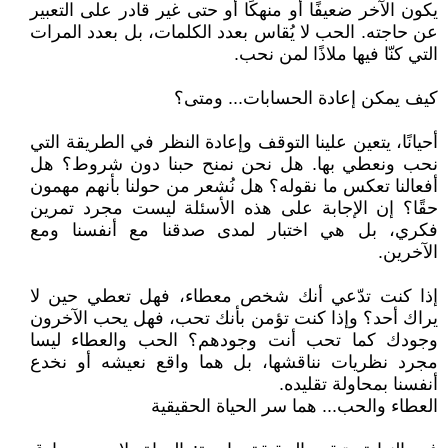
يكون الآخر ضعيفًا أو منهكًا أو حتى غير قادر على التعبير
عن حاجته. الحب لا يُقاس بعدد الكلمات، بل بعدد المرات
التي كنّا فيها ملاذًا لمن نحب.
كيف يمكن إعادة الحسابات... ومتى؟
أحيانًا، يتعين علينا التوقف وإعادة النظر في الطريقة التي
نحب ونعطي بها. هل نحن نمنح حبنا دون شروط؟ هل
أفعالنا تعكس ما نقوله؟ هل نُشعر من حولنا بأنهم مهمون
حقًا؟ إن الإجابة على هذه الأسئلة ليست مجرد تمرين
فكري، بل هي اختبار لمدى صدقنا مع أنفسنا ومع
الآخرين.
إذا كنت تدّعي أنك شخص معطاء، فهل تعطي حين لا
يراك أحد؟ وإذا كنت تؤمن بأنك تحب، فهل يحب الآخرون
وجودك كما تحب أنت وجودهم؟ الحب والعطاء ليسا
مجرد نظريات نناقشها، بل هما واقع نعيشه أو نخدع
أنفسنا بمحاولة تقليده.
العطاء والحب... هما سر الحياة الحقيقية