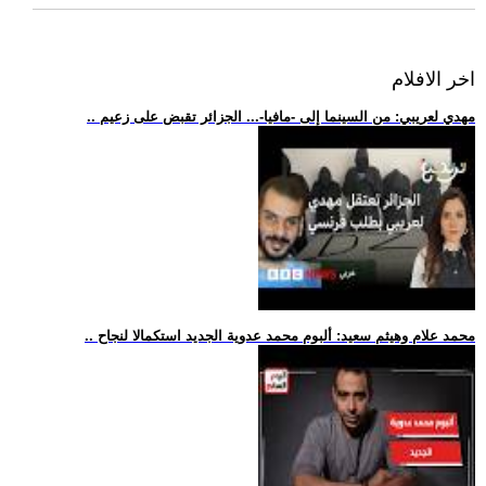
اخر الافلام
.. مهدي لعريبي: من السينما إلى -مافيا-... الجزائر تقبض على زعيم
.. محمد علام وهيثم سعيد: ألبوم محمد عدوية الجديد استكمالا لنجاح