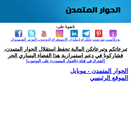
تابعونا على:
بودكاست
بنترست
تيلكرام
لينكدإن
الانستغرام
اليوتيوب
التويتر
الفيسبوك
تبرعاتكم وتبرعاتكن المالية تحفظ استقلال الحوار المتمدن،
فشاركونا في دعم استمرارية هذا الفضاء اليساري الحر
[اشترك في قناة ‫«الحوار المتمدن» على اليوتيوب]
الحوار المتمدن - موبايل
الموقع الرئيسي