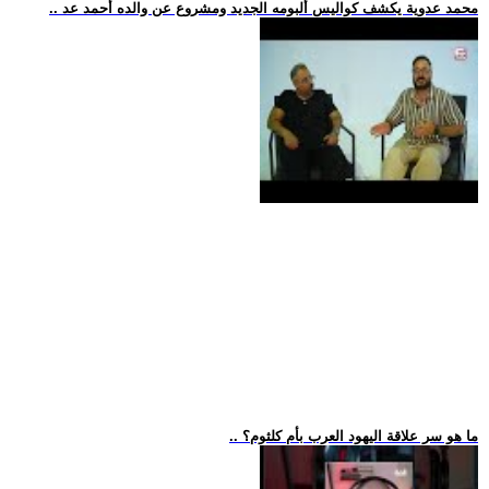
.. محمد عدوية يكشف كواليس ألبومه الجديد ومشروع عن والده أحمد عد
.. ما هو سر علاقة اليهود العرب بأم كلثوم؟