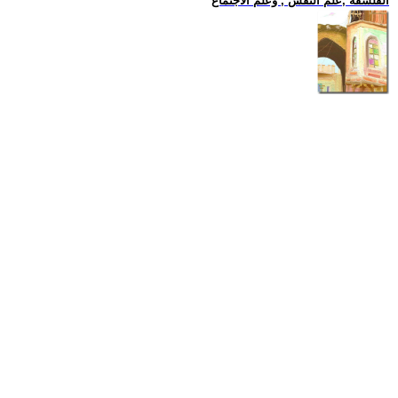
الفلسفة ,علم النفس , وعلم الاجتماع