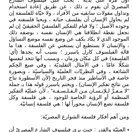
أول مرة على يدّيه ؛ يجب على فيلسوف الشارع
المصريّ أن يقوم بـ ذلك ، عن طريق إعادة استخدام
وتداول مقولات سابقيه من الأفراد ، ولا حيّاة للفلسفة إن
لم يحاول الإنسان أن يفلسف حياته ، ويحيا فلسفته في
وجوده الأصيل ؛ ولا قيام للتفكير الفلسفيّ الحقيقيّ إن لم
نجعل نقطة انطلاقنا هي الإنسان نفسه ، بوصفه ذلك
الموجود الذي لا يكاد يكف عن وضع نفسه موضع التساؤل
، والإنسان لا يستطيع أن يستغني عن الفلسفة ، هذا ما
قالة الفيلسوف كارل ياسبرز ؛ بسبب أنه يجدها (أي:
الفلسفة) في كل مكان وزمان ، وبسبب أنها تتخذ لنفسها
شكلًا عامّا ، في الأمثال التقليديّة ، وفي صيغ الحِكم
الشائعة ، وفي النظريّات العلميّة والسياسيّة ، وبصورة
خاصة في الأساطير منذ فجر التاريخ (لأن الأسطورة نتاج
من نتائج تفكير الإنسان) ، ويختم ياسبرز قوله هذا بـ جملة
"لا مـفـرَّ لـلإنـسـان مـن الـفـلـسـفـة" ، لأن عمليّة التفكير
المنظمة أو الرؤية الخاصة للوجود ، هي فلسفة وكل
فلسفة تضع الإنسان محوراً لها ؛ هي فلسفة إنسانيّة.
ومن أهم أفكار فلسفة الشوارع المصريّة:
• العبثيّة والقدر : حيث يرى فيلسوف الشارع المصريّ أن