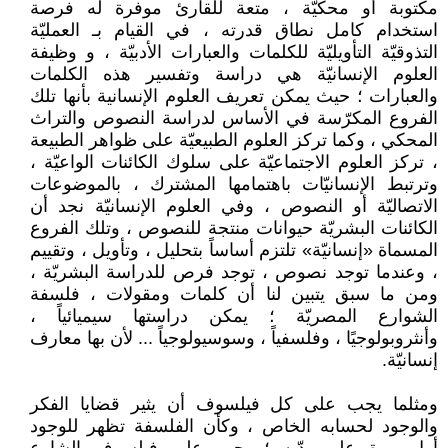
مكتوبة أو محكيّة ، متعة للقارئ موفرة له فرصة
استخدام كامل نطاق قدرته ، في القيام بـ العمليّة
التذوقيّة التأويليّة للكلمات والعبارات الأدبيّة ، و وظيفة
العلوم الإنسانيّة هي دراسة وتفسير هذه الكلمات
والعبارات ؛ حيث يمكن تعريف العلوم الإنسانية بأنها تلك
الفروع المكرّسة في الأساس لدراسة النصوص والتراث
المحكي ، وكما تركز العلوم الطبيعيّة على ظواهر الطبيعة
، تركز العلوم الاجتماعيّة على سلوك الكائنات الواعيّة ،
وترتبط الإنسانيّات باهتمامها المشترك ، بالموضوعات
الاتصاليّة أو النصوص ، وفي العلوم الإنسانيّة نجد أن
الكائنات البشريّة حيوانات منتجة للنصوص ، وتلك الفروع
المسماة «إنسانيّة» تلتزم أساساً بتحليل ، وتأويل ، وتقييم
، وعندما توجد نصوص ، توجد فرص للدراسة البشريّة ،
ومن ما سبق يتبين لنا أن كلمات ومقولات ، فلسفة
الشوارع المصريّة ؛ يمكن دراستها سيميائياً ،
وأنثروبولوجيًا ، وفلسفياً ، وسوسيولوجياً ... لأن بها معارف
إنسانيّة.
ومثلما يجب على كل فيلسوف أن يثير قضايا الفكر
والوجود لحسابه الخاص ، وكأن الفلسفة تظهر للوجود