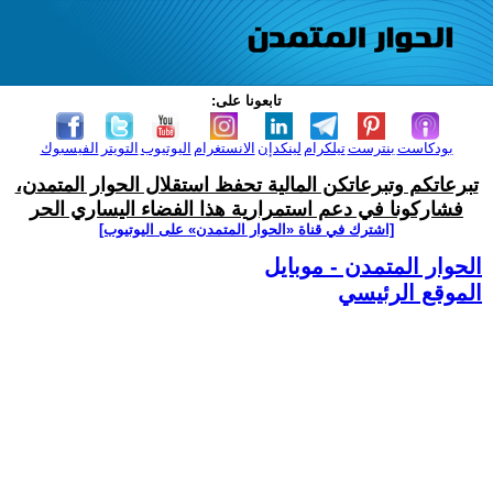
تابعونا على:
بودكاست
بنترست
تيلكرام
لينكدإن
الانستغرام
اليوتيوب
التويتر
الفيسبوك
تبرعاتكم وتبرعاتكن المالية تحفظ استقلال الحوار المتمدن،
فشاركونا في دعم استمرارية هذا الفضاء اليساري الحر
[اشترك في قناة ‫«الحوار المتمدن» على اليوتيوب]
الحوار المتمدن - موبايل
الموقع الرئيسي