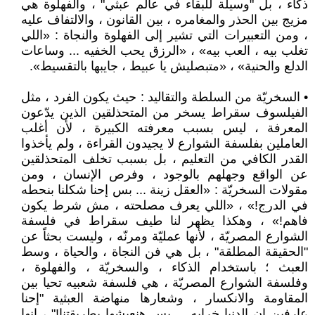
ذكاء ، بل "وسيلة للبقاء في عالم عبثي" ، والفهلوة هي
مزيج بين الحذر والمغامره ، بين القانون ، والالتفاف عليه
، ومن التعبيرات التي تشير إلى الفهلوة والنجاة : «اللي
تغلب بيه ، العب بيه» ، «الرزق يحب الخفيه ... وساعات
الدلع والحنية» ، «متبصليش يا عبيط ، جايبها بالتقسيط».
• السخريّة من السلطة والتقاليد : حيث يكون الفرد ، مثل
الفيلسوف سقراط يسخر من المتحذلقين الذين يدّعون
المعرفة ، ليس بسبب معرفته الكبيرة ، لأن أغلب
العاملين بفلسفة الشوارع لا يجيدون القراءة ، ولم يأخذوا
القدر الكافي من التعليم ، بل بسبب تخلف المتحذلقين
عن الواقع وجهلهم بالوجود ، وفرص الإنسان ، ومن
مقولات السخريّة : «العقل زينة ... بس إحنا شكلنا بنحطه
في الدرج!» ، «اللي يعرف مصلحته ، مش شرط يكون
فاهم!» ، وهكذا يظهر لنا طيف سقراط في فلسفة
الشوارع المصريّة ، لأنها عمليّة ومرنّه ، وليست بحثاً عن
"الحقيقة المطلقة" ، بل هي فن النجاة ، والحياة ، وسط
العبث ؛ باستخدام الذكاء ، والسخريّة ، والفهلوة ،
وفلسفة الشوارع المصريّة ، هي فلسفة شعبيه تحيا بين
المقاومة والانكسار ، وشعارها منهاضة العبثية "إحنا
عارفين إن الدنيا خرابه ... بس هنعيشها بطريقتنا!" ، إنها