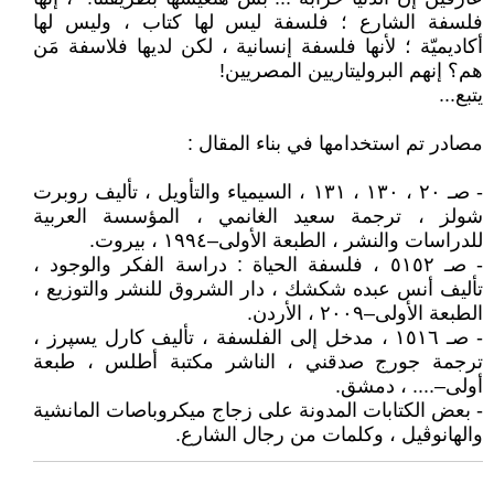
فلسفة الشارع ؛ فلسفة ليس لها كتاب ، وليس لها
أكاديميّة ؛ لأنها فلسفة إنسانية ، لكن لديها فلاسفة مَن
هم؟ إنهم البروليتاريين المصريين!
يتبع...
مصادر تم استخدامها في بناء المقال :
- صـ ٢٠ ، ١٣٠ ، ١٣١ ، السيمياء والتأويل ، تأليف روبرت
شولز ، ترجمة سعيد الغانمي ، المؤسسة العربية
للدراسات والنشر ، الطبعة الأولى–١٩٩٤ ، بيروت.
- صـ ٥١٥٢ ، فلسفة الحياة : دراسة الفكر والوجود ،
تأليف أنس عبده شكشك ، دار الشروق للنشر والتوزيع ،
الطبعة الأولى–٢٠٠٩ ، الأردن.
- صـ ١٥١٦ ، مدخل إلى الفلسفة ، تأليف كارل يسپرز ،
ترجمة جورج صدقني ، الناشر مكتبة أطلس ، طبعة
أولى–.... ، دمشق.
- بعض الكتابات المدونة على زجاج ميكروباصات المانشية
والهانوڤيل ، وكلمات من رجال الشارع.