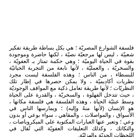
فلسفة الشوارع المصريّة ؛ هي بكل بساطة طريقة تفكير
شعبيّة ، ليس لها مرجعيّة نصيّة ، لكنها حاضرة وموجودة
بقوة في الحياة اليوميّة ؛ وهي حكمة تمتاز بـ العفويّة ،
والسخريّة ، والعمليّة ، لأنها نابعة من التجربة الحياتيّة
للبسطاء ، من الناس ؛ وهذه الفلسفة ليست مجرد
نظريات أكاديميّة ، ولا يمكن حصرها في إطار تلك
النظريّات ؛ لأنها طريقة تعامل ذكية مع المواقف الوجوديّة
، حيث تتدخل الفهلوة ، والسخريّة ، والقدرة على الحياة
وسط عبثيّة الحياة ، وهذه الفلسفة هي فلسفة مكانها ،
هو الإنسان (لأنها منهُ وإليه) ؛ ويمارسها الناس في
الأسواق ، والمواصلات ، والمقاهي ، سواء بوعي أو بدون
وعي ؛ وتعبر عنها العبارات المكتوبة على الميكروباصات ،
والتكاتك ، وكذلك التعليقات العفويّة التي تُقال في
اللحظاتِ الجديّة والهزليّة.