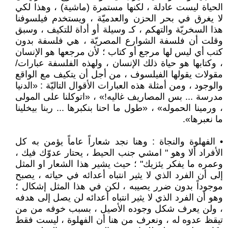
الحياة ليست عادلة ، لكنها مستمرة (ماشية) ، وهذا لكي
لا يغرق في بحر الحزن والعدميّة ، ويستخدم فيلسوفنا
هذا السخريّة والتهكم ، كـ وسيلة أو أداة للتكيف ، وسبق
وقلت أن فلسفة الشوارع المصريّة ، هي فلسفة بدون
كتب أي ليس لها مرجع أو كتاب ؛ لأن مرجعها هو الإنسان
، وكتابها هو حياة ذلك الإنسان ، ولهذه الفلسفة عبارات/
مقولات يقولها الفيلسوف ، من أجل أن يتكيف مع الواقع
والوجود ، ومن أمثلة هذه العبارات الأقوال التاليّة : «الدنيا
مدرسة ... بس المصاريف غاليه!» ، «اتوكلنا على المولى
، ورمينا الحموله» ، «طول ما احنا بنكبرها ... ربنا بيخلينا
ما نعبرها».
• الفهلوة والنجاة : وهنا نجد شعاراً عاماً يؤمن به كل
الأفراد ألا وهو " امشي جنب الحيط ، يحتار عدوّك فيك ،
وعمره ما يفكر يئزيك" ؛ حيث يشير هذا الشعار او المثل
إلى أن الفرد الذي لا يثير انتباه أعدائه في حياته ، يصبح
موجوداً بدون ضرر يصيبه ، لكن في هذا المثل إشكال ؛
وهو أن الفرد الذي لا يثير انتباه أعدائه لن يصل إلى هدفه
، ولن يعرف شكل وجوده الأصيل ، بسبب خوفه من من
تيقظ عدوه له ، ونعرف من هنا أن الفهلوة ، ليست فقط