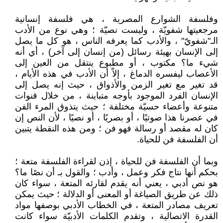
وفلسفة الشوارع المصرية ، هي فلسفة إنسانية
مرجعيتها شفويّة ، وليست نصيّة ؛ وهي نوع من الأدب
الـ"شفويّ" ، والأدب كما يعرفه الناس ، هو كل ما يصل
إلى الإنسان بهيئة رسائل (من إنسان إلى آخر) ، أي أنه
شيء ما؟ مكتوب ، أو مطبوع ينتقل من العين إلى
الأعصاب ليفسره الدماغ ، إلاّ أن الأدب في هذه الأيام ،
قد تغير مع تغير الزمن والأذواق ، حيث إنه يصل إلى
الإنسان الفرد الموجود بأوجه متباينة ، من خلال قنوات
متنوعة وأعضاء حسيّة مختلفة ؛ حيث يتذوق المرء الفن
في عصرنا هذا صوتيًا ، أو بصريًا ، أو نصيًا ، لأن النص إن
كان له مقصد أو رسالة فهو فن ؛ ومن هذه النقطة يتبين
أن الفلسفة فن للحياة.
وبما أن الفلسفة فن للحياة ، إذن لقراءة الفلسفة متعة ؛
بحكم أنها نتاج فكر وعمل ، وأدب ؛ والقول بـ أن نصًا ما؟
هو نص أدبي ، يعني أنه يقدم لقارئه المتعة ، سواء كان
ذلك عن طريق الصياغة أو المعنى أو الدلالة ؛ حيث يمكن
تعريف مصادر المتعة ، في الخطاب الأدبي بوصفها مواد
القدرة الاتصالية ، وتقدم الكلمات الأدبيّة سواء كانت