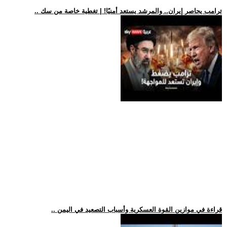
.. ترامب يحاصر إيران.. والمرشد يستعد أمنيًا! | تغطية خاصة من سك
.. قراءة في موازين القوة العسكرية وأسباب التصعيد في اليمن