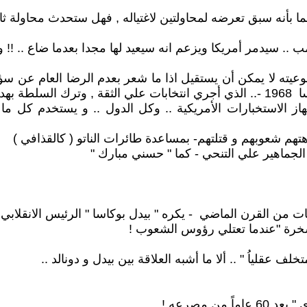
ا بأنه سبق تعرضه لمحاولتين لاغتياله , فهل ستحدث محاولة ثا
مريكا ويزعم انه سيعيد لها مجدا بعدما ضاع .. !! ويرفع شعاراً أبلها :-y
وعيته لا يمكن أن يستقيل اذا ما شعر بعدم الرضا العام عن 
رنامجه
ز الاستخبارات الأمريكية .. وكل الدول .. و يستخدم كل ما 
هتهم شعوبهم و قتلتهم- بمساعدة طائرات الناتو ( كالقذافي )
 الجماهير علي التنحي - كما " حسني مبارك "
نيات من القرن الماضي - يكره " بيدل بوكاسا " الرئيس الانقلاب
مسخرة "عندما تعتلي رؤوس الشعوب !
ف عقلياُ " .. ألا ما أشبه العلاقة بين بيدل و دونالد ..
صرعه ! ..