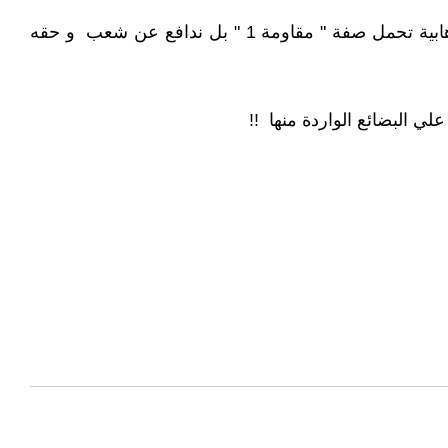
يريد - ترامب - تهجير سكان غزة لتحويل مدينتهم الي مشروع استثماري لحسابه الخاص - ونحن هنا لا ندافع عن منظمة ارهابية تحمل صفة " مقاومة 1 " بل ندافع عن شعب و حقه
لي البضائع الواردة منها !!