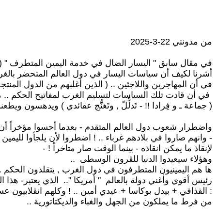
من مدونتي 22-3-2025
في مقال سابق " اليسار الضال في خدمة اليمين المتطرف " (جزءان : 8-7-2024 , 12-
أشرنا لكيف أن سياسات اليسار في دول العالم المتحضر بالغ
في أن المهاجرين واللاجئين .. ( الذين أغلبهم من الدول المنت
في أن قادت تلك السياسات لتسليم الغرب لمفاتيح الحكم .. مفات
( جماعة ـ و فِرادا !! - تَدلُّلّ , وتَغنُّج عقائدي ) ويدهسون ويطعنو
واضطرار شعوب دول العالم المتقدم - بعدما أحسوا مؤخراً أن 
- وانهم صاروا في بلادهم غرباء .. ! اضطروا لأن يلجأوا لليمين
لإنقاذ ما يمكن انقاذه - بينما الوقت صار متاخراً ! -
وهؤلاء سيعيدوا الدنيا للقرون الوسطى ..
ها هم اليمينيون المتطرفون في دول الغرب , يتقلدون الحكم ..
رئيس أقوي وأغني دولة بالعالم " أمريكا ".. الذي يعتبر- هذا
: القذافي + بيدل بوكاسا + عيدي أمين .. ! وكلهم انقلابيون عس
من فرط ما يملكون من الجهل والغباء والديكتاتورية ..