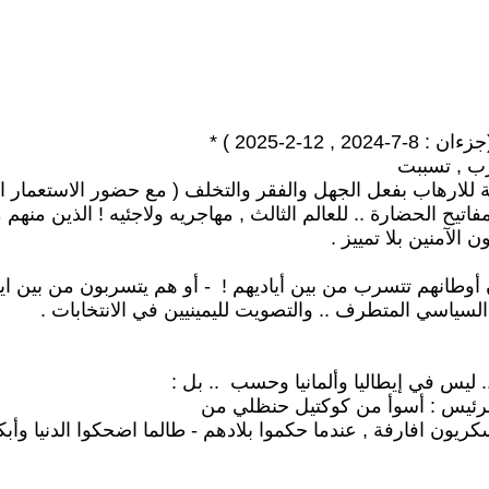
2-2025 ) *
رب , تسببت
جة للارهاب بفعل الجهل والفقر والتخلف ( مع حضور الاستعمار ال
يح الحضارة .. للعالم الثالث , مهاجريه ولاجئيه ! الذين منهم م
ن الآمنين بلا تمييز .
أوطانهم تتسرب من بين أياديهم ! - أو هم يتسربون من بين ايا
 السياسي المتطرف .. والتصويت لليمينيين في الانتخابات .
 ليس في إيطاليا وألمانيا وحسب .. بل :
 الرئيس : أسوأ من كوكتيل حنظلي من
كريون افارفة , عندما حكموا بلادهم - طالما اضحكوا الدنيا وأبك