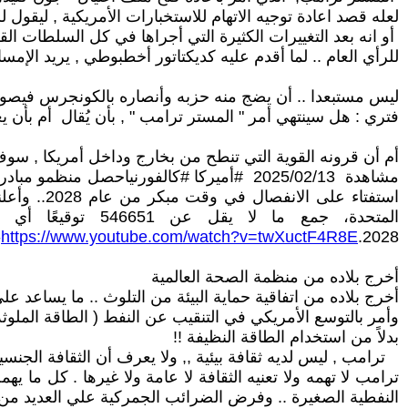
لعله قصد اعادة توجيه الاتهام للاستخبارات الأمريكية , ليقول للر
أو انه بعد التغييرات الكثيرة التي أجراها في كل السلطات القض
للرأي العام .. لما أقدم عليه كديكتاتور أخطبوطي , يريد الإ
ليس مستبعدا .. أن يضج منه حزبه وأنصاره بالكونجرس فيصوت
فتري : هل سينتهي أمر " المستر ترامب " , بأن يُقال أم بأن يغ
أم أن قرونه القوية التي تنطح من بخارج وداخل أمريكا , سو
مشاهدة 13‏/02‏/2025 #أميركا #كالفورنياحصل
استفتاء ع
2028.
https://www.youtube.com/watch?v=twXuctF4R8E
-
أخرج بلاده من منظمة الصحة العالمية
أخرج بلاده من اتفاقية حماية البيئة من التلوث .. ما يساعد
وأمر بالتوسع الأمريكي في التنقيب عن النفط ( الطاقة الملوثة لل
بدلاً من استخدام الطاقة النظيفة !!
ترامب , ليس لديه ثقافة بيئية ,, ولا يعرف أن الثقافة الجنسية 
ترامب لا تهمه ولا تعنيه الثقافة لا عامة ولا غيرها . كل ما 
النفطية الصغيرة .. وفرض الضرائب الجمركية علي العديد من دو