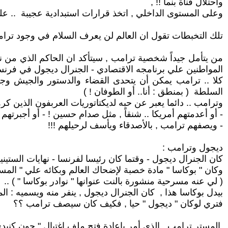
واحتلال قناة بنما !! ,
وعلى المستوى الداخلي , اتخذ قرارات استبدادية عجيبة .. علم
تلك التخبطات تقول ان العالم لن يعرف السلام في وجود ترامب .. سيدمر أ
من يتأمل جيداً شخصية ترامب , سيتأكد ان الحاكم الذي من ن
المواطنين علي برنامجه الاقتصادي - الجنرال ديجول في فرنسا 1968 -.. الذي أجري انتخابات علي الثقة , وترك السلطة بهدؤ . بعدما رفض الشعب ب
كلا .. ترامب يمكن أن يتحدى القضاء والدستور والجيش وجها
السلطة ( بمنطق : أنا.. أو الطوفان ! )
وترامب .. دائما يعبر عن حبه لديكتاتوريات العربفون الذين كر
- أو أعدمتهم أمريكا .. شنقاً , مثل صدام حسين ! - أو أجبرتهم
- ويصفهم ترامب , بالأصدقاء ويأسف لرحيلهم !!!
ديجول وترامب :
كان الجنرال ديجول - وقتما كان رئيسا لفرنسا - نهايات الستي
وكان " بوكاسا " مادة خصبة لإضحاك العالم وبكائه علي " ال
( لي عنه مسرحية منشورة بالنت عنوانها " نوادر بوكاسا " ) ..
بيدل بوكاسا هذا , كان الجنرال ديجول , ينفر منه ويسميه : المتخل
فتري لوكان " ديجول " حيا , فكيف كان سيصف ترامب ؟؟
المستر ترامب, الذي أمر باعادة فتح ملف اغتيال " جون كنيدي " بعد 60 عاماً من م