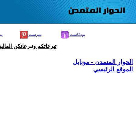
بودكاست
بنترست
تي
تبرعاتكم وتبرعاتكن المال
الحوار المتمدن - موبايل
الموقع الرئيسي