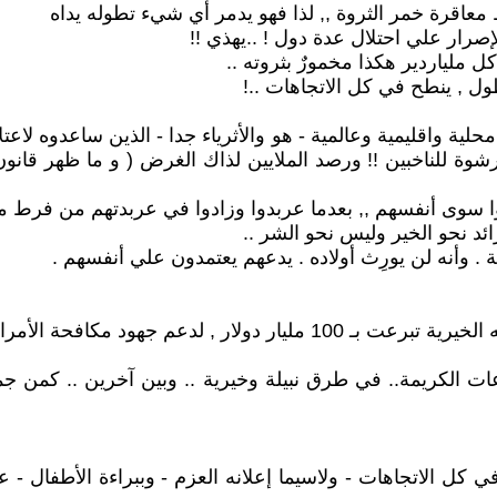
معاقرة خمر الثروة ,, لذا فهو يدمر أي شيء تطوله يداه
لإصرار علي احتلال عدة دول ! ..يهذي !!
 ملياردير هكذا مخمورٌ بثروته ..
طول , ينطح في كل الاتجاهات ..!
ة واقليمية وعالمية - هو والأثرياء جدا - الذين ساعدوه لاعتلاء
وة للناخبين !! ورصد الملايين لذاك الغرض ( و ما ظهر قانون
ا سوى أنفسهم ,, بعدما عربدوا وزادوا في عربدتهم من فرط ما
د نحو الخير وليس نحو الشر ..
 . وأنه لن يورِث أولاده . يدعهم يعتمدون علي أنفسهم .
 الأمراض التي يمكن الوقاية منها
عات الكريمة.. في طرق نبيلة وخيرية .. وبين آخرين .. كمن 
ل الاتجاهات - ولاسيما إعلانه العزم - وببراءة الأطفال - عل