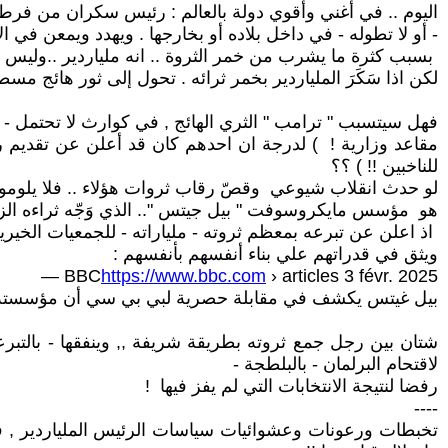
اليوم .. في أغني وأقوي دولة بالعالم : رئيس سكران من فرط 
- أو لا تطوله - في داخل بلاده أو بخارجها . ويهدد ويمعن في ا
بسبب كثرة ما يشرب من خمر الثروة .. انه ملياردير ..وليس كل
لكن اذا سَكَرَ الملياردير بخمر ثرائه . تحول إلى ثور هائج مس
فهل سيتسبب " ترامب " الثري الهائج , في كوارث لا تحتمل - محلي
مقاعد وزارية ! ) لدرجة ان احدهم كان قد أعلن عن تقديم رش
للناخبين !! ) ؟؟
لو حدث انقلاب شيوعي وقصّ رقاب ثروات هؤلاء .. فلا يلومو
هو مؤسس مايكروسوفت " بيل جيتس ".. الذي وَجّه ثراءه الزائ
اذ اعلن عن تبرعه بمعظم ثروته - ملياراته - للجمعيات الخيرية
ويثق في قدراتهم علي بناء أنفسهم بأنفسهم :
BBC
https://www.bbc.com
› articles 3 févr. 2025 —
بيل غيتس يكشف في مقابلة حصرية لبي بي سي أن مؤسسته الخيرية تبرعت بـ 100 مليار دولار , لدعم جهود مكافحة
شتان بين رجل جمع ثروته بطريقة شريفة ,, وينفقها - بالتبر
لاقتحام البرلمان - بالبلطجة -
رفضا لنتيجة الانتخابات التي لم يفز فيها !
----
تخبطات ورعونات وعشوائيات سياسات الرئيس الملياردير , في ك