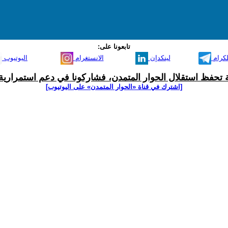
تابعونا على:
لكرام
لينكدإن
الانستغرام
اليوتيوب
ية تحفظ استقلال الحوار المتمدن، فشاركونا في دعم استمرارية 
[اشترك في قناة ‫«الحوار المتمدن» على اليوتيوب]