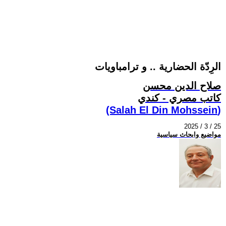
الرِدّة الحضارية .. و ترامباويات
صلاح الدين محسن
كاتب مصري - كندي
(Salah El Din Mohssein‏)
2025 / 3 / 25
مواضيع وابحاث سياسية