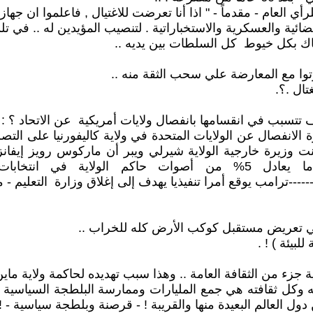
أي العام - مقدماً - " اذا أنا تعرضت للاغتيال , فاعلموا ان جهاز 
ائية والعسكرية والاستخباراتية . لتنصيب المؤيدين له .. في تلك
مساك بكل خيوط كل السلطات بين يديه ..
وا مع المعارضة علي سحب الثقة منه ..
تال .؟.
ف تتسبب في انقسامها بانفصال ولايات أمريكية عن الاتحاد ؟ 
 منظمو مبادرة الانفصال عن الولايات المتحدة في ولاية كاليفورنيا ع
لى الانفصال في وقت مبكر من عام 2028.. وأعلنت وزيرة خارجية الولاية شيرلي ويبر أن
-----ترامب يوقع أمرا تنفيذيا يهدف إلى إغلاق وزارة التعليم - موقع : فر
 علي تعريض مستقبل كوكب الأرض كله للخراب ..
بيئة ) ! .
جزء من الثقافة العامة .. وهذا سبب تهديده لحاكمة ولاية ماين -
يهمه وكل ثقافته هي جمع المليارات وممارسة البلطجة السياسية ا
ل العالم البعيدة منها والقريبة ! - قرصنة وبلطجة سياسية - !