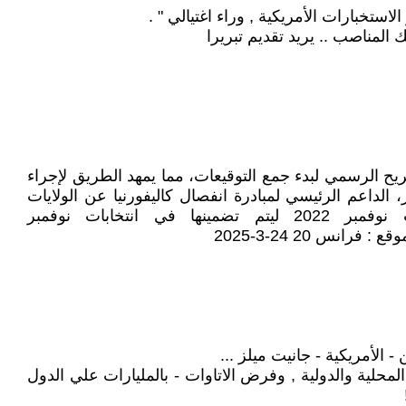
الاستخبارات الأمريكية , وراء اغتيالي " .
 المناصب .. يريد تقديم تبريرا
:
لى التصريح الرسمي لبدء جمع التوقيعات، مما يمهد الطريق لإجراء
 ماركوس رويز إيفانز، الداعم الرئيسي لمبادرة انفصال كاليفورنيا عن الولايات
المتحدة، جمع ما لا يقل عن 546651 توقيعًا أي ما يعادل 5% من أصوات حاكم الولاية في انتخابات نوفمبر 2022 ليتم تضمينها في انتخابات نوفمبر
انس 24 20-3-2025
 الأمريكية - جانيت ميلز ...
لمحلية والدولية , وفرض الاتاوات - بالمليارات علي الدول