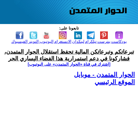
تابعونا على:
بودكاست
بنترست
تيلكرام
لينكدإن
الانستغرام
اليوتيوب
التويتر
الفيسبوك
تبرعاتكم وتبرعاتكن المالية تحفظ استقلال الحوار المتمدن،
فشاركونا في دعم استمرارية هذا الفضاء اليساري الحر
[اشترك في قناة ‫«الحوار المتمدن» على اليوتيوب]
الحوار المتمدن - موبايل
الموقع الرئيسي