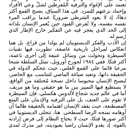
تعتمد على الإغواء والترفيه المُفرطين لشلّ وعي الأفراد
وإخماد نزعتهم للتمرد. في هذا السياق، يصبح القمع أكثر
دهاءً، إذ لا يعود الشرطي ضروريًا عندما يراقب المرء
نفسه بنفسه، ولا تُفرض القيود حين يُغمر الإنسان بلذاته
إلى الحد الذي يعجز فيه عن التفكير خارج الإطار الذي
رُسم له.
إن الأدب والفكر الديستوبيان لم يولدا من فراغ، بل هما
انعكاس لمراحل تاريخية عاصفة، تطورت فيها تقنيات
السيطرة وتحولت من وسائل عنيفة إلى أخرى ناعمة،
أكثر فتكا. ففي ١٩٨٤ لجورج أورويل، تمثل السلطة شبحا
مرعبا قائما على القمع العلني، حيث تتحكم الدولة في
الحقيقة ذاتها، وتعيد صياغة الماضي لتتناسب مع الحاضر،
ليصبح الإنسان محبوسا داخل نسخة مُختلقة من الواقع،
لا يستطيع فيها التمييز بين ما هو حقيقي وما هو مزيف.
أما في عالم جديد شجاع لألدوس هكسلي، فإن السيطرة
لا تقوم على العنف، بل على الترفيه والإدمان على المتع
المصطنعة، حيث يفقد الإنسان اهتمامه بالحقيقة طالما أن
أوهامه تمنحه الرضا السطحي. هنا، تتجلى الديستوبيا في
أكثر صورها فتكا، حيث لا يحتاج النظام إلى فرض إرادته
بالقوة، إذ يغدو الإنسان راضيا بعبوديته، غير مدرك لمدى