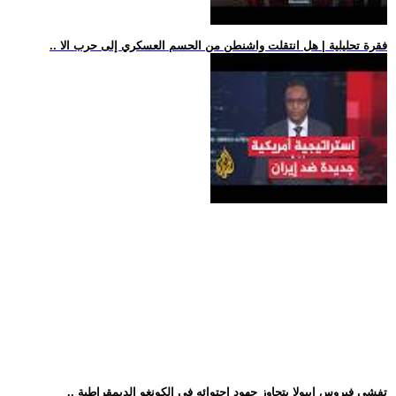
.. فقرة تحليلية | هل انتقلت واشنطن من الحسم العسكري إلى حرب الا
.. تفشي فيروس إيبولا يتجاوز جهود احتوائه في الكونغو الديمقراطية