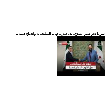
.. سوريا نحو حصر السلاح.. هل تقترب نهاية الميليشيات واندماج قسد