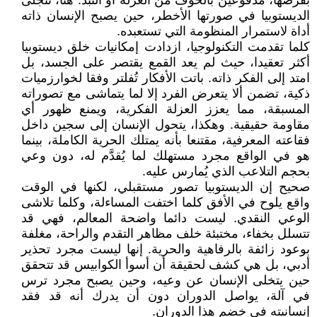
بفرضها، مدفوعين بالخوف من العزلة أو النبذ. هنا، تتجلى
الديستوبيا في صورتها الأخطر، حين يصبح الإنسان ذاته
أداة لاستمرار المنظومة التي تستعبده.
كلما تقدمت التكنولوجيا، ازدادت إمكانيات خلق ديستوبيا
أكثر تعقيدا، حيث لم يعد القمع يقتصر على الجسد، بل
امتد إلى الفكر ذاته. باتت الأفكار تُفلتر وفقا لخوارزميات
ذكية، تضمن ألا يتعرض الفرد إلا لما يتماشى مع تصوراته
المسبقة، مما يعزز العزلة الفكرية، ويمنع ظهور أي
مقاومة حقيقية. وهكذا، يتحول الإنسان إلى سجين داخل
فقاعته المعرفية، مقتنعا بأنه يمتلك الحرية الكاملة، بينما
هو في الواقع مجرد مستهلك لما يُقدَّم له، دون وعي
بحجم التلاعب الذي يُمارس عليه.
صحيح إن الديستوبيا تصور مستقبلي، لكنها في الوقت
واقع يلوح في الأفق كلما اختفت المساءلة، وكلما تلاشى
الوعي النقدي. ليست دائما واضحة المعالم، فهي قد
تتسلل بخفاء، مختبئة خلف مظاهر التقدم والراحة، مغلفة
بوعود زائفة بالرفاهية والحرية. إنها ليست مجرد تحذير
أدبي، بل هي كشف لحقيقة أن أسوأ الكوابيس قد تتحقق
حين يتخلى الإنسان عن وعيه، وحين يصبح مجرد ترس
في آلة، يواصل الدوران دون أن يدرك أنه قد فقد
إنسانيته في خضم هذا الدوران.