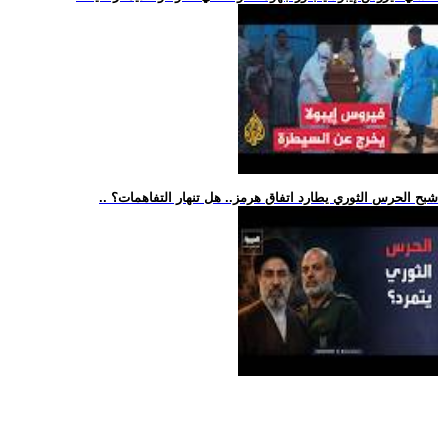
.. شبح الحرس الثوري يطارد اتفاق هرمز.. هل تنهار التفاهمات؟