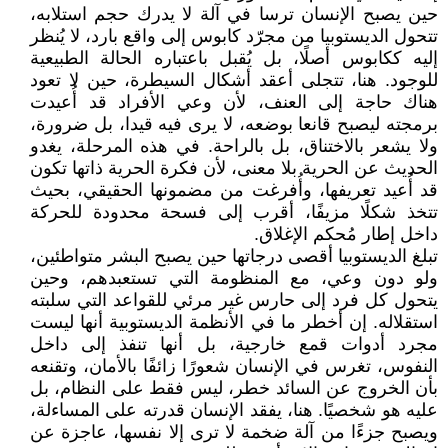
حين يصبح الإنسان ترسا في آلة لا يدرك حجم استلابه،
تتحول الديستوبيا من مجرّد كابوس إلى واقع بارد، لا يُنظر
إليه ككابوس أصلًا، بل يُقبل باعتباره الحالة الطبيعية
للوجود. هنا، تتجلى أعقد أشكال السيطرة، حين لا تعود
هناك حاجة إلى العنف، لأن وعي الأفراد قد أُعيدت
برمجته ليصبح قانعا بوضعه، لا يرى فيه قيدا، بل ضرورة،
ولا يشعر بالاختناق، بل بالراحة. في هذه المرحلة، يغدو
الحديث عن الحرية بلا معنى، لأن فكرة الحرية ذاتها تكون
قد أُعيد تعريفها، وأُفرغت من مضمونها الحقيقي، بحيث
تتخذ شكلًا مزيفًا، أقرب إلى فسحة محدودة للحركة
داخل إطار مُحكم الإغلاق.
تبلغ الديستوبيا أقصى درجاتها حين يصبح البشر متواطئين،
ولو دون وعي، مع المنظومة التي تستعبدهم، وحين
يتحول كل فرد إلى حارس غير مرئي للقواعد التي سلبته
استقلاله. إن أخطر ما في الأنظمة الديستوبية أنها ليست
مجرد أدوات قمع خارجية، بل أنها تنفذ إلى داخل
النفوس، تغرس في الإنسان شعورًا زائفًا بالأمان، وتقنعه
بأن الخروج عن السائد خطر، ليس فقط على النظام، بل
عليه هو شخصيًا. هنا، يفقد الإنسان قدرته على المساءلة،
ويصبح جزءًا من آلة ضخمة لا ترى إلا نفسها، عاجزة عن