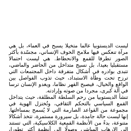
ليست الديستوبيا عالما متخيلا يسبح في العماء، بل هي
مرآة تنعكس فيها ملامح الخوف الإنساني، مجسّدة بأكثر
الصور تطرفا للقمع والانحطاط. هي ليست احتمالا
مستقبليا بعيدا، بل نسيج متداخل من الحاضر والماضي،
تتبدى بوادره في أشكال متفرقة داخل المجتمعات التي
ترزح تحت وطأة الاستبداد، حيث تذوب الفواصل بين
الواقع والخيال، فيصبح القهر نظاما، ويغدو الإنسان ترسا
في آلة كبرى، مجردا من صوته وإرادته.
تنشأ الديستوبيا من رحم السلطة المطلقة، حيث يتداخل
القمع السياسي بالتحكم الثقافي، وتُختزل الهوية في
مجموعة من القواعد الصارمة التي لا يُسمح بمساءلتها.
إنها ليست حالة جامدة، بل سيرورة مستمرة، تتخذ أشكالا
متنوعة، بدءً من الأنظمة القمعية الكلاسيكية، التي تستند
إلى الإرهاب المباشر، وصولًا إلى أنظمة أكثر تطورا،