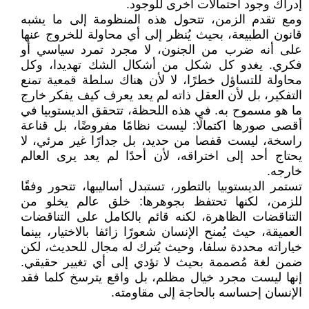
إدراك وجود احتمالات أخرى للوجود.
ومع تقدم الزمن، تتحول هذه المنظومة إلى ما يشبه
قانون الطبيعة، بحيث يُنظر إلى أي محاولة للخروج عنها
على أنه ضرب من الجنون، لا مجرد تمرد سياسي أو
فكري. يغدو كل شكل من أشكال الشك تهديدا، وكل
محاولة للتساؤل خطرًا، لا لأن هناك سلطة قمعية تمنع
التفكير، بل لأن العقل ذاته لم يعد يعرف كيف يفكر خارج
ما هو مسموح به. في هذه اللحظة، تتحقق الديستوبيا في
أقصى صورها اكتمالًا: ليست نظامًا مفروضًا، بل قناعة
راسخة، ليست قفصا من حديد، بل جدارًا غير مرئي، لا
يحتاج أحد إلى اختراقه، لأن أحدًا لم يعد يرى العالم
خارجه.
تستمر الديستوبيا بالتطور، تستبدل أساليبها، تتحور وفقًا
للزمن، لكنها تحتفظ بجوهرها: خلق عالم يخلو من
التناقضات الظاهرة، لكنه قائم بالكامل على التناقضات
العميقة، حيث يُمنح الإنسان شعورًا زائفا بالاختيار، بينما
خياراته محددة سلفا، وحيث يُترك له مجال للحديث، لكن
ضمن لغة مُصممة بحيث لا تؤدي إلى أي تغيير حقيقي.
إنها ليست مجرد خيال مظلم، بل واقع يترسخ كلما فقد
الإنسان إحساسه بالحاجة إلى مقاومته.