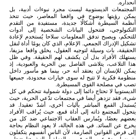
انحداره.
المجتمعات الديستوبية ليست مجرد نبوءات أدبية، بل
يمكن رؤيتها بوضوح في واقعنا المعاصر، حيث تتخذ
أنظمة السيطرة أشكالًا جديدة، مستفيدة من التقدم
التكنولوجي، فتتحول البيانات الشخصية إلى أدوات
للتحكم، ويصبح تدفق المعلومات سلاحا يُستخدم لإعادة
تشكيل الإدراك الجمعي. الإعلام، الذي كان يومًا أداة لنقل
الحقيقة، بات وسيلة لتوجيه العقول، يخلق واقعا مزيفا،
يستهلك الأفراد بدل أن يكشف لهم الحقيقة. وفي ظل
هذا التلاعب، يتلاشى الفاصل بين الحرية والعبودية، إذ
يمكن للإنسان أن يعتقد أنه حر، بينما هو مأسور داخل
منظومة فكرية لا تتيح له سوى خيارات محدودة، جميعها
تصب في مصلحة القوى المسيطرة.
الديستوبيا لا تحتاج دائما إلى دولة شمولية تتحكم في كل
شيء، فقد تزدهر أيضا في مجتمعات تدّعي الحرية، حيث
يُستبدل القمع المباشر بآليات أخرى، أشدّ تعقيدا. قد
يتحول المجتمع ذاته إلى أداة قمع، حيث يُراقب الأفراد
بعضهم بعضًا، ويُمارس العقاب الاجتماعي ضد كل من
يخرج عن السائد. في هذه الحالة، لا يعود النظام بحاجة
إلى فرض القوانين الصارمة، لأن الناس أنفسهم يتكفلون