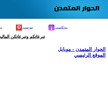
بودكاست
بنترست
تي
تبرعاتكم وتبرعاتكن المال
الحوار المتمدن - موبايل
الموقع الرئيسي