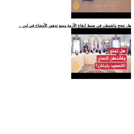
.. هل تنجح واشنطن في ضبط إيقاع الأزمة ومنع تدهور الأوضاع في لبن