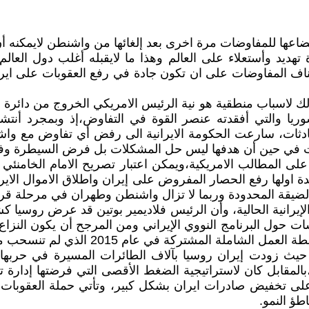
اعها للمفاوضات مرة اخرى بعد إلغائها من واشنطن لايمكنه أن 
تهديد وأستعلاء على العالم وهذا ما لايقبله أغلب دول العا
اف المفاوضات على ان تكون جادة في رفع العقوبات على ايران 
 ذلك لاسباب منطقية هو نية الرئيس الامريكي الخروج من دائرة
سوريا والتي أفقدته عنصر القوة في التفاوض،إذ وبمجرد أنتش
حادثات، سارعت الحكومة الايرانية الى رفض أي تفاوض مع واش
ت في حين أن هدفها ليس حل المشكلات بل فرض السيطرة وفر
ى المطالب الامريكية،ويمكن اعتبار تصريح الامام الخامنئي بمث
ها رفع الحصار المفروض على إيران واطلاق الاموال الايرانية 
الضيقة المحدودة وربما لا تزال واشنطن وطهران في مرحلة قر
الإيرانية الحالية، وأن الرئيس فلاديمير بوتين قد عرض روسيا
حول البرنامج النووي الإيراني ومن المرجح أن يكون النزاع ال
ام 2015 الذي لم تنسحب منه على الرغم من انسحاب أمريكا.
حيث زودت إيران روسيا بآلاف الطائرات المسيرة في حربها ضد
وي،بالمقابل كان لاستراتيجية الضغط الأقصى التي فرضتها إدارة
على تخفيض صادرات ايران بشكل كبير، وتأتي حملة العقوبات ا