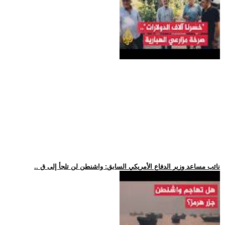
.. نائب مساعد وزير الدفاع الأمريكي السابق: واشنطن لن تلجأ إلى ق