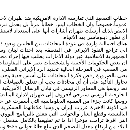
خطاب التصعيد الذي تمارسه الادارة الامريكية ضد طهران لاخض
عموماً،خصوصاً وان الخطاب ليس خطاباً مرناً بل يحمل نبرة 
الابيض،لذلك أرسلت طهران أشارات أنها على أستعداد لاستنئن
أي تطور دبلوماسي بهذ الاتجاه.
هناك احتمالية واردة في عودة المحادثات بين الجانبين ويعود
الى تراجع النفوذ الايراني في المنطقة بعد احداث لبنان و
الجمهورية الاسلامية عبر دولة الامارات يطلب فيها إجراء م
ان بعض الحكومات الأجنبية والشخصيات تصر على المفاوضا
من الصعب في المرحلة الحالية تحديد الرد الإيراني الفعلي، عل
يعني بالضرورة رفض فكرة المحادثات على أسس جدية وجديدة اول
تحاول التأكيد على أن أي محادثات يجب أن تتعلق بالصياغات 
تعد روسيا هي المحاور الرئيسي في تبادل الرسائل الأمريكية 
الخارجية الروسي سيرجي لافروف إلى طهران لادارة المناقشات 
روسيا كانت جزءا من العملية الدبلوماسية التي أسفرت عن خطة العمل الشاملة المشتركة في ع
في الاونة الاخيرة عززت إيران وروسيا علاقاتهما العسكرية 
الباليستية وقطع الغيار والجوانب التي تتعلق بالبرنامج النو
التي اقرها ترامب مؤخرا اذا ما تم تطبيقها بالكامل ستعمل 
البلاد من ارتفاع معدل التضخم الذي يبلغ حاليًا حوالي 35% وتباطؤ النمو.