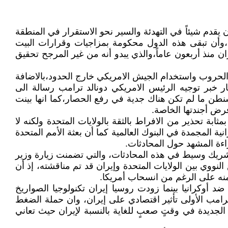
يقدم شيئاً في التهدئة والسير نحو الاستقرار في المنطقة
لم،وأن تبقى هذه الدول محكومة بمزاجيات وقرارات البيت
منذ أربعون عاماً،والذي يبدو أنه من غير المرجح تحقيق
 الحروب واستخدام الجيش الامريكي خارج الحدود،بالاضافة
ار خبر توجيه الرئيس الامريكي دونالد ترامب رسالة الى
نطن ما لم تكن هناك جدية في رفع الحصار،كما انها بينت
ض أجندتها الخاصة.
ابة تحذير من الافراط بالثقة بالولايات المتحدة ولكنه لا
المجمدة في البنوك العالمية كما أن بعثة الأمم المتحدة
اءة المشهد حول المحادثات.
 كشريك وسيط في هذه المحادثات، والتي تضمنت زيارة وزير
نووي بين الولايات المتحدة وإيران قد تم مناقشته، إذ أن
 أوكرانيا بينما زودت روسيا إيران تكنولوجيا الصواريخ
 ترامب الأولى تأثير اقتصادي على إيران، وان حملة الضغط
لجديدة في وقتٍ صعبٍ للغاية بالنسبة لإيران حيث تعاني