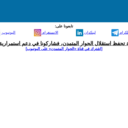
تابعونا على:
لكرام
لينكدإن
الانستغرام
اليوتيوب
ية تحفظ استقلال الحوار المتمدن، فشاركونا في دعم استمرارية 
[اشترك في قناة ‫«الحوار المتمدن» على اليوتيوب]