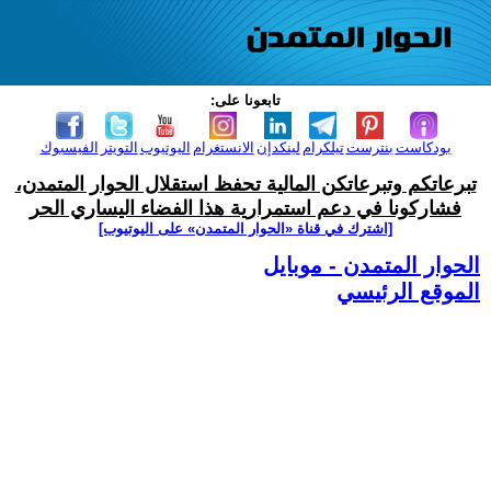
تابعونا على:
بودكاست
بنترست
تيلكرام
لينكدإن
الانستغرام
اليوتيوب
التويتر
الفيسبوك
تبرعاتكم وتبرعاتكن المالية تحفظ استقلال الحوار المتمدن،
فشاركونا في دعم استمرارية هذا الفضاء اليساري الحر
[اشترك في قناة ‫«الحوار المتمدن» على اليوتيوب]
الحوار المتمدن - موبايل
الموقع الرئيسي