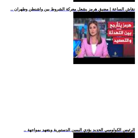
.. نقاش الساعة | مضيق هرمز يشعل معركة الشروط بين واشنطن وطهران
.. الرئيس الكولومبي الجديد يؤدي اليمين الدستورية ويتعهد بمواجهة