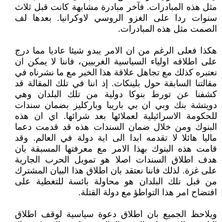
مثل هذه المبادرات. فآخر مبادرة مشابهة كانت قبل ثلاث
سنوات ردا على الغزو الروسي لاوكرانيا. بعدها لف
الصمت مثل هذه المبادرات.
هكذا فعلى الرغم من ان الامر يبدو شيئا عاديا مما درج
على اطلاقه اولياء السياسية الغربيين، فاننا لا يمكن ان
نعتبره كذلك مع تجاهل علاقة هذا الخبر مع ما نشرناه في
مقالتنا السابقة حول بلينكات. إذ اننا في تلك المقالة قد
كشفنا عن تورط بنوكا دولية من تلك البلدان وهي
دويتشة بنك وبي ان بي باريبا وباركليز بضمان سندات
للحكومة الاسرائيلية لعملائها بعد شرائها. اي ان هذه
البنوك ومن خلال ضمان السندات هذه قد قدمت دعما
ماليا هائلا لا تقدمه ابدا الى اية دولة في العالم. وقد
قامت هذه البنوك بهذا الامر مع معرفتها المسبقة بان
هدف اطلاق السندات اصلا هو تمويل الحرب الجارية
على غزة. لذلك فاننا نعتقد بان اطلاق هذا البيان المشترك
من قبل تلك البلدان هو محاولة بائسة للتغطية على
افتضاح امر هذا التواطؤ مع دولة القتلة.
ويلاحظ الجميع بان اطلاق دعوة سياسية لوقف اطلاق