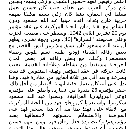
أخلص رفيقين لفهد -حسين الشبيبي و زكي بسيم- بعيدين
عن مركز الحزب في بغداد، حيث كان حسين يعمل
معلما في العمارة بينما كان زكي بسيم مكلفا بمهمة
حزبية خارج بغداد، أقدم حينها عبد الله مسعود ودون
التشاور مع بقية رفاق اللجنة المركزية على عقد مؤتمر
يوم 20 تشرين الثاني 1942، وسيطر على مطبعة الحزب
وعلى صحيفته "الشرارة" [13]. ومن وجهة نظري، يظهر
أن عبد الله مسعود كان ينسق منذ زمن ليس بالقصير مع
بعض رفاقه القدماء (وديع طلية، نعيم طويق وصفاء
مصطفى) وكذلك مع بعض رفاقه في بعض المدن
العراقية مستفيدا من نشاطه وعلاقاته القديمة، بحيث
كانت حركته في عقد المؤتمر وتهيئة المندوبين قد تمت
بسرعة و بعد أقل من ثلاثة أسابيع من مغادرة فهد، وهذا
يدل على أنه كان يعمل خفية لتهيئة الأنصار من أجل ذلك.
حضر مؤتمره 26 مندوبا من أنصاره، وأطلق على مؤتمره
(وعي البروليتاريا العراقية). ونصبوا عبد الله مسعود
سكرتيرا، واستبعدوا كل رفاق فهد من اللجنة المركزية،
مع الابقاء على فهد! ظناً منه أن هذا سيجبر فهد على
الموافقة والاستسلام لخطوتهم الانشقاقية بعقد
مؤتمرهم! وكانت ردة فعل رفاق فهد، ومن بينهم حسين
الشبيبي، أن تصدوا بسرعة وبوعي عال لهذا التحرك