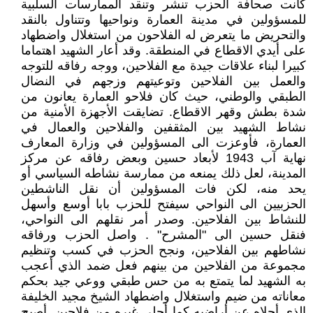
كانت صحافة الحزب تنشر وتنقد الممارسات السلبية
للمسؤولين في مدينة العمارة ونواحيها وتتناول بالنقد
والتحريض ما يتعرض له الفلاحون من استغلال واضطهاد
على أيدي الاقطاع في المنطقة. وقد أعار الشهيد اهتماما
كبيرا لبناء علاقات جيدة مع الفلاحين، ووجه رفاقه للتوجه
والعمل بين الفلاحين وتوعيتهم وزجهم في النضال
الطبقي والوطني، حيث كان فلاحو العمارة يعانون من
شدة بطش وقهر الاقطاع. تضايقت الأجهزة الأمنية من
نشاط الشهيد بين المثقفين والفلاحين والعمال في
العمارة، فأوعزت الى المسؤولين في وزارة المعارف
نهاية آب 1943 لأبعاد حسين وبعض رفاقه عن مركز
المدينة، لعل ذلك يمنعه من ممارسة نشاطه السياسي أو
يحد منه، لكن فات المسؤولين أن نقل الناشطين
الحزبيين الى النواحي سيفتح للحزب بابا أوسع وأسهل
للنشاط بين الفلاحين. وصدر أمر نقلهم الى النواحي،
فنقل حسين الى "المشرح" . واصل الحزب ورفاقه
نشاطهم بين الفلاحين، ونجح الحزب في كسب وتنظيم
مجموعة من الفلاحين من بينهم فعل ضمد الذي أعجب
به الشهيد لما يتمتع به من حس طبقي ووعي جيد بحكم
معاناته من ضيم واستغلال واضطهاد الشيخ مجيد الخليفة
الذي أجلاه عن أراضيه كما أجلى غيره من فلاحين. أصبح