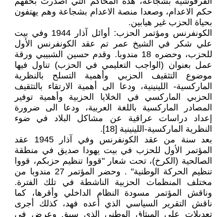
القرقوشية بشجاعة، هذه المحاكم التي أصدرت بحقهم
حكم الاعدام، وصعدا منصة الاعدام بشجاعة وهم يهتفون
بحياة الحزب غير هيابين.
الكونفرنس ومؤتمر الحزب: أوائل آذار 1944 وفي بيت
علي شكر في الشيخ عمر تم عقد الكونفرنس الأول
للحزب، وحضره 18 مندوبا. وقدم حسين الشبيبي ورقة
عمل بعنوان (الواجب التعليمي في الحزب) تناول فيها
موضوع التثقيف الحزبي وأهمية التسلح بالنظرية
الماركسية- اللينينية، ودعا الى أهمية الارتقاء بالتثقيف
الحزبي الماركسي في الخلايا الحزبية وأهمية توفير
المصادر الماركسية باللغة العربية، ودعا الى ضرورة
إعداد دراسات عراقية عن مشاكل البلاد في ضوء
النظرية الماركسية-اللينينية [18].
بعد سنة من عقد الكونفرنس وفي آذار 1945 عقد
المؤتمر الأول للحزب في بيت يهودا صديق في منطقة
الصالحية (الكرخ)، تحت شعار "قووا تنظيم حزبكم، قووا
تنظيم الحركة الوطنية" . وحضر المؤتمر 27 مندوبا من
مختلف المنظمات الحزبية الناشطة في تلك الفترة.
وناقش المؤتمر مسودة النظام الداخلي وأقرها، كما
ناقش التقرير السياسي الذي أعده فهد، كذلك أجرى
تعديلات على الميثاق الوطني الذي سبق وعرض في