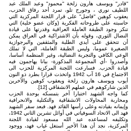
"قادر" ويوسف هارون زلخة "محمود" وعبد الملك عبد
اللطيف نوري ، وجورج تلو، تمرد أحد رفاق الحزب،
يعقوب كوهين "فاضل" على قرار اللجنة المركزية التي
حاسبته على طروحاته الفكرية (وكان عضو خلية) التي
تنكر وجود الطبقة العاملة العراقية وقدرتها على قيادة
النضال الثوري، وقوله بأن الاشتراكية في العراق يمكن
أن تتحقق على أيدي الطلبة والمثقفين والبرجوازية
الصغيرة عموما، وليس الطبقة العاملة، التي لا تملك
الوعي الكافي والتجربة النضالية، وغير المنظمة أساسا،
وأصدروا -أي المجموعة المذكورة- بيانا يهاجمون فيه
قيادة الحزب. فسارعت اللجنة المركزية للحزب الى
الاجتماع في 16 آب 1942 واتخذت قرارا بطرد ذو النون
أيوب ويوسف هارون زلخة ويعقوب كوهين والآخرين
الذين شاركوهم في عملهم الانشقاقي [12].
كما واجه الشهيد اختبارا آخر بتمسكه بوحدة الحزب
ومحاربة المحاولات الانشقاقية والتكتلية والانحرافية
وإيمانه بقيادته وعلى رأسها القائد فهد. فبعد سفر الشهيد
فهد الى الاتحاد السوفياتي في أوائل تشرين الثاني 1942،
وتكليفه لمساعده عبد الله مسعود لقيادة اللجنة
المركزية، نجد أن هذا الأخير أستغل غياب فهد، ووجود