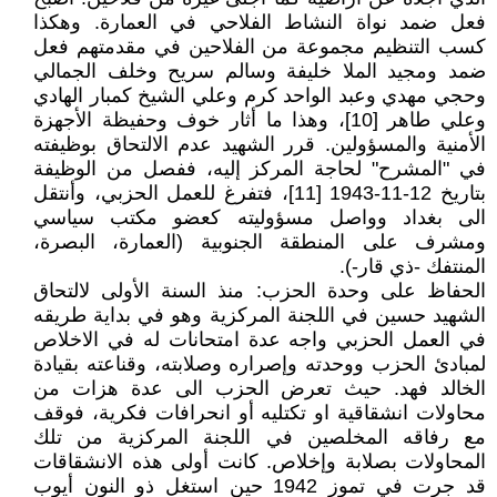
فعل ضمد نواة النشاط الفلاحي في العمارة. وهكذا
كسب التنظيم مجموعة من الفلاحين في مقدمتهم فعل
ضمد ومجيد الملا خليفة وسالم سريح وخلف الجمالي
وحجي مهدي وعبد الواحد كرم وعلي الشيخ كمبار الهادي
وعلي طاهر [10]، وهذا ما أثار خوف وحفيظة الأجهزة
الأمنية والمسؤولين. قرر الشهيد عدم الالتحاق بوظيفته
في "المشرح" لحاجة المركز إليه، ففصل من الوظيفة
بتاريخ 12-11-1943 [11]، فتفرغ للعمل الحزبي، وأنتقل
الى بغداد وواصل مسؤوليته كعضو مكتب سياسي
ومشرف على المنطقة الجنوبية (العمارة، البصرة،
المنتفك -ذي قار-).
الحفاظ على وحدة الحزب: منذ السنة الأولى لالتحاق
الشهيد حسين في اللجنة المركزية وهو في بداية طريقه
في العمل الحزبي واجه عدة امتحانات له في الاخلاص
لمبادئ الحزب ووحدته وإصراره وصلابته، وقناعته بقيادة
الخالد فهد. حيث تعرض الحزب الى عدة هزات من
محاولات انشقاقية او تكتليه أو انحرافات فكرية، فوقف
مع رفاقه المخلصين في اللجنة المركزية من تلك
المحاولات بصلابة وإخلاص. كانت أولى هذه الانشقاقات
قد جرت في تموز 1942 حين استغل ذو النون أيوب