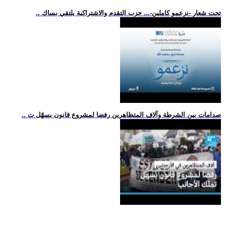
.. تحت شعار -نزعمو كاملين-... حزب التقدم والاشتراكية يلتقي بساك
.. صدامات بين الشرطة وآلاف المتظاهرين رفضا لمشروع قانون يسهّل ت