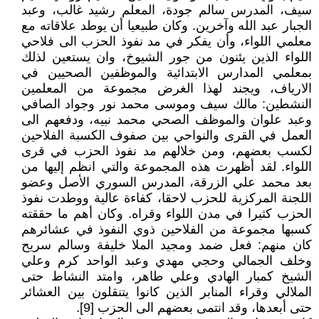
سيف، المدرس سالم جودة، المعلم رشيد غالب، وعبد
الجبار عبد الله وآخرين. وكان طبيعيا أن يوطد علاقاته مع
معلمي اللواء، وأن يفكر في مد نفوذ الحزب الى فلاحي
اللواء الذين يئنون من جور الشيوخ، وان يستعين لذلك
بمعلمي المدارس الابتدائية والموظفين الصحيين في
الارياف، ويجند لهذا الغرض مجموعة من المعلمين
النشطين: مالك سيف وموسى محمد نور وجواد الصافي
وعبد علوان والموظف الصحي محمد نبيه، ودفعهم الى
العمل في القرى والنواحي بين صفوف الكسبة الفلاحين
لكسب بعضهم، ومن خلالهم مد نفوذ الحزب في قرى
اللواء. لقد أظهرت هذه المجموعة والتي انظم إليها من
بعد محمد علي الزرقة، المدرس السوري الأصل وعضو
اللجنة المركزية للحزب لاحقا، كفاءة عالية ووطدت نفوذ
الحزب كثيرا في مدن اللواء وقراه. وكان أهم ما حققته
كسبها مجموعة من الفلاحين ذوي النفوذ في عشائرهم
كان منهم: فعل ضمد ومجيد الملا خليفة وسالم سريح
وخلف الجمالي وحجي مهدي وعبد الواحد كرم وعلي
الشيخ كمبار الهادي وعلي طاهر، وامتد النشاط حتى
الملالي وقراء المنابر الذين كانوا يتنقلون بين العشائر
حتى أبعدها، وقد انتمى بعضهم الى الحزب [9].