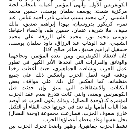
الكونفرنس الأول. وأنهى المؤتمر أعماله بانتخاب لجنة
مركزية ضمت: يوسف سلمان يوسف، حسين محمد
الشبيبي، زكي محمد بسيم، سامي نادر، أحمد عباس -عبد
تمر-، كريكور بدروسيان، يهودا إبراهيم صديق، مالك
سيف، ملا شريف عثمان، حسين طه، وأعضاء احتياط:
موسى محمد نور، محمد علي الزرقة، علي محمد
الشبيبي، عبد الوهاب عبد الرزاق، داود سلمان يوسف،
حسقيل ابراهيم صديق، ظافر صالح [19].
كان لانعقاد الكونفرنس ومن بعده المؤتمر، ونجاحهما
والوثائق والقرارات التي اتخذها الأثر الكبير في تطور
عمل الحزب ونشاطه الجماهيري، حيث أعطت زخما
ودفعة قوية لعمل الحزب وانعكس ذلك على جميع
منظماته. كما انعكس كل ذلك على مواقف بعض
التكتلات والانشقاقات التي سبق وإن حدثت قبل
الكونفرنس وبعده، والتي كانت تتذرع بعدم عقد الحزب
لمؤتمره كـ (وحدة النضال)، وبذلك يكون الحزب قد أوصد
هذا الباب أمامها ولم تعد في حوزتها حجة البقاء أو التكتل
خارج صفوف الحزب. فسارعت مجموعة (وحدة النضال)
بحل نفسها وعاد معظم أعضاؤها للحزب.
نشط الحزب جماهيريا، وظهر واضحا تحرك الحزب بين