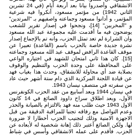
الانشقاقي وأصدروا بيانا بعد أربعة أيام (في 24 تشرين
الثاني 1942) من مؤتمر مسعود، أنكروا فيه شرعية
المؤتمر، و أدانوا مسعود وجماعته واصفيهم بـ "المرتدين"
و "المخربين" [14]، ونجحوا في إصدار تقرير للشعب
يوضحون فيه ما أقدمت عليه مجموعة عبد الله مسعود
وان الشرارة لم تعد تمثل الحزب، وانه تم بالإجماع إصدار
نشرة جديدة خاصة بالحزب باسم (القاعدة) تعبيرا عن
موقف القاعدة الرافض لموقف عبد الله مسعود وجماعته
[15]. كان هذا ثاني امتحان للشهيد في اختياره الواعي
على المحافظة على وحدة الحزب والتنظيم والوقوف
بصلابة ضد أي محاولة للانشقاق، وحدث هذا بغياب فهد
عن قيادة اللجنة المركزية الذي دام ستة أشهر حيث عاد
من سفرته في منتصف نيسان 1943.
في نيسان 1944 وبعد أسابيع من عقد الحزب الكونفرنس
الأول، وبعد اطلاق سراح داوود الصائغ في 14 كانون
الاول 1943 حيث طلب منه فهد بالالتزام بالصيانة والحذر
وعدم التواصل مع رفاقه تجنبا للمراقبة الدقيقة من قبل
الاجهزة الامنية وذلك لتجنيب الحزب أخطارا لا ضرورة
لها. ولكن الصائغ أعتبر ذلك إهانة شخصية له لأبعاده عن
الحزب. فأقدم على عمله الانشقاقي وأسس في شباط