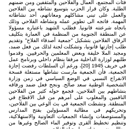
فئات المجتمع، العمال والفلاحين والمثقفين ومن ضمنهم
الطلبة. وكان قرار الحزب بتوسيع نشاطه بين الفلاحين
والعمل على تبني مشاكلهم ومعاناتهم، أحد نشاطاته
المهمة. فاتجه الى تطوير عمله ونشاطه الفلاحي وذلك
باتجاه شرعنته قانونيا. فطلب الشهيد باعتباره مسؤولا
عن المنطقة الجنوبية من المنظمة في العمارة بتكليف
الرفاق الفلاحين بتشكيل "جمعية أصدقاء الفلاح" وتقديم
طلب إجازتها قانونيا، وتشكلت لجنة لذلك من فعل ضمد،
ومجيد الملا خليفة وبعض المعلمين والحرفيين. وقدموا
طلبهم لوزارة الداخلية مرفقا بنظام داخلي وبرنامج عمل
في خريف 1945 [20]، ورغم أن السلطات رفضت إجازة
الجمعية، فأن الجمعية مارست نشاطها مستغلة فسحة
الانفراج النسبي في الوضع السياسي في زمن وزارة
الشخصية الوطنية سعد صالح. ونجح فعل ضمد ورفاقه
بنشاطهم بين الفلاحين، فجمع حوله كثير من الفلاحين
الناقمين والمغلوب على أمرهم من قبل الاقطاع في
المنطقة. ونشطت الجمعية في بث الوعي بين الفلاحين،
وتحريكهم في مطالبة المسؤولين بفتح المدارس
والمستوصفات وإنشاء الجمعيات التعاونية والاستهلاكية،
وتنظيم تخطيط القرى وتوفير الماء الصالح وغيرها من