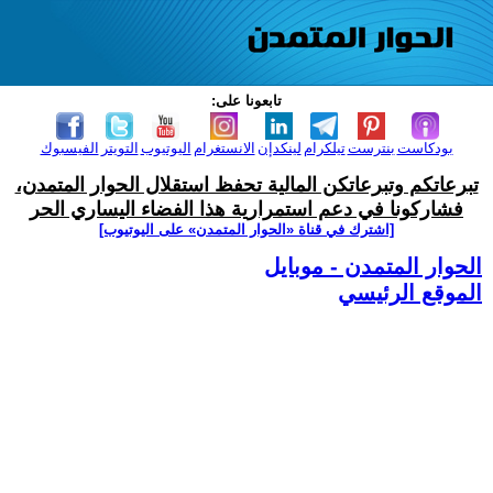
تابعونا على:
بودكاست
بنترست
تيلكرام
لينكدإن
الانستغرام
اليوتيوب
التويتر
الفيسبوك
تبرعاتكم وتبرعاتكن المالية تحفظ استقلال الحوار المتمدن،
فشاركونا في دعم استمرارية هذا الفضاء اليساري الحر
[اشترك في قناة ‫«الحوار المتمدن» على اليوتيوب]
الحوار المتمدن - موبايل
الموقع الرئيسي