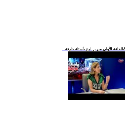
.. الحلقة الأولى من برنامج -أسئلة حارقة-!