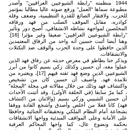
1944 منظمته "رابطة الشيوعيين العراقيين" وأصدر
مطبوعة سماها "العمل" ورفع صوته عاليا مطالبا بمؤتمر
للحزب. ولافتقار الصائغ للقدرة التنظيمية، وضعف وقلة
كوادره، مقابل الموقف الصلب من فهد ورفاقه
المخلصين لمواجهة نشاطه الانشقاقي، أصبح دور وتأثير
"رابطة الشيوعيين العراقيين" ضعيفا وغير مؤثرا [16].
وهنا أيضا أثبت حسين أنه واحد من الرفاق المعتمدين
الذين حافظوا على وحدة الحزب والوقف ضد التكتلات
والانشقاقات.
ويذكر حنا بطاطو في معرض حديثه عن رفاق فهد الذين
عملوا معه، أن حسين وكذلك زكي بسيم كانوا من أبرز
الشيوعيين الذين وضع فهد ثقته فيهم [17]، ويعتبره من
تلامذة فهد. وأضيف أن حسين كان من تشخيص
واكتشاف فهد وذلك من خلال مقالاته في مجلة "المجلة"
، كما مرّ سابقا (في الحلقة الأولى). وقد أثبتت الأحداث
أن حسين الشبيبي وزكي بسيم (والاثنان من اكتشاف
فهد) كانا فعلا من أخلص وأصدق وأشجع القادة ووقفا
بشجاعة أمام النظام الملكي وتحقيقاته الجنائية وحافظا
على الأمانة وعلى المواقف المبدئية وواجها الانشقاقات
بحكمة ونضوج عال، كما واجها المحاكم العرفية