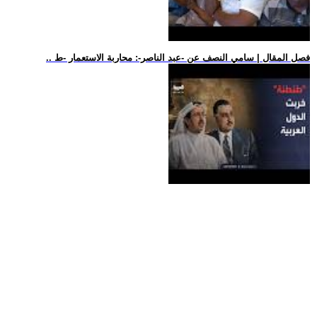
.. فصل المقال | سامي النصف عن -عبد الناصر-: محاربة الاستعمار -ط