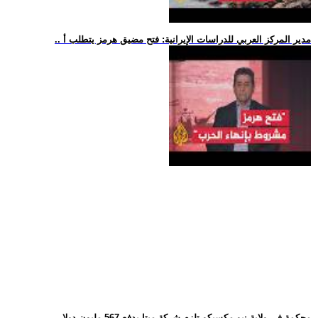
.. مدير المركز العربي للدراسات الإيرانية: فتح مضيق هرمز يتطلب أ
.. محكمة في ولاية نيو مكسيكو تلزم شركة ميتا بدفع 567 مليون دولا