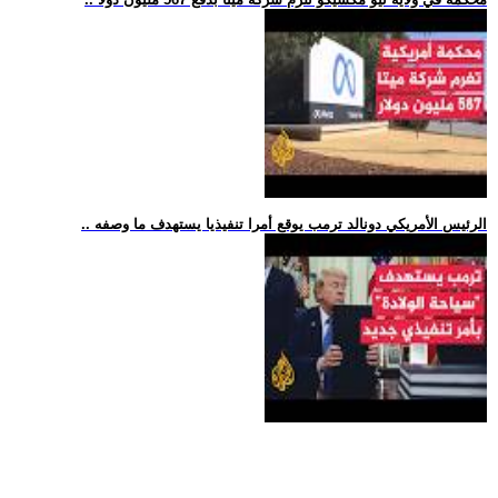
.. الرئيس الأمريكي دونالد ترمب يوقع أمرا تنفيذيا يستهدف ما وصفه