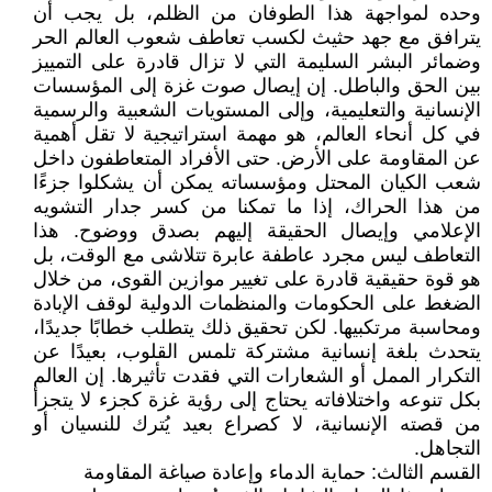
وحده لمواجهة هذا الطوفان من الظلم، بل يجب أن
يترافق مع جهد حثيث لكسب تعاطف شعوب العالم الحر
وضمائر البشر السليمة التي لا تزال قادرة على التمييز
بين الحق والباطل. إن إيصال صوت غزة إلى المؤسسات
الإنسانية والتعليمية، وإلى المستويات الشعبية والرسمية
في كل أنحاء العالم، هو مهمة استراتيجية لا تقل أهمية
عن المقاومة على الأرض. حتى الأفراد المتعاطفون داخل
شعب الكيان المحتل ومؤسساته يمكن أن يشكلوا جزءًا
من هذا الحراك، إذا ما تمكنا من كسر جدار التشويه
الإعلامي وإيصال الحقيقة إليهم بصدق ووضوح. هذا
التعاطف ليس مجرد عاطفة عابرة تتلاشى مع الوقت، بل
هو قوة حقيقية قادرة على تغيير موازين القوى، من خلال
الضغط على الحكومات والمنظمات الدولية لوقف الإبادة
ومحاسبة مرتكبيها. لكن تحقيق ذلك يتطلب خطابًا جديدًا،
يتحدث بلغة إنسانية مشتركة تلمس القلوب، بعيدًا عن
التكرار الممل أو الشعارات التي فقدت تأثيرها. إن العالم
بكل تنوعه واختلافاته يحتاج إلى رؤية غزة كجزء لا يتجزأ
من قصته الإنسانية، لا كصراع بعيد يُترك للنسيان أو
التجاهل.
القسم الثالث: حماية الدماء وإعادة صياغة المقاومة