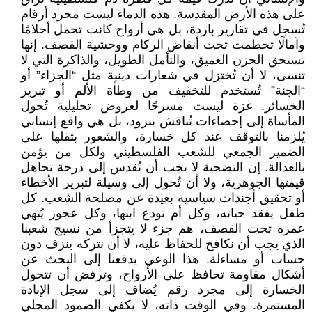
على هذه الأرض المقدسة. هذه الدماء ليست مجرد أرقام
تُسجل في تقارير باردة، بل هي أرواح كانت تحمل أحلامًا
وآمالًا تحطمت تحت أنقاض الركام ووحشية القصف. إنها
تستحق الحزن العميق، والتأمل الطويل، والذاكرة التي لا
تنسى، لا أن تُختزل في شعارات دينية مثل “الجزاء” أو
“الجنة” تُستخدم للتخفيف من وطأة الألم أو تبرير
الخسائر. غزة ليست مسرحًا لعروض تحليلية تُحول
المأساة إلى إحصاءات تُناقش ببرود، بل هي واقع إنساني
يُلزمنا بالتوقف عند كل خسارة، والشعور بثقلها على
الضمير الجمعي للشعب الفلسطيني ولكل من يؤمن
بالعدالة. إن التضحية لا يجب أن تُقدس إلى درجة تجاهل
قيمتها الجوهرية، ولا أن تُحول إلى وسيلة لتبرير الأخطاء
أو تحقيق أجندات سياسية بعيدة عن مصلحة الشعب. كل
طفل يفقد حياته، وكل أم تودع ابنها، وكل عجوز يُنهي
عمره تحت القصف، هم جزء لا يتجزأ من نسيج شعبنا
الذي يجب أن نكافح للحفاظ عليه، لا أن نتركه ينزف دون
حساب أو مساءلة. هذا الوعي يدفعنا إلى البحث عن
أشكال مقاومة تحافظ على الأرواح، وترفض أن تتحول
الخسارة إلى مجرد رقم يُضاف إلى سجل الإبادة
المستمرة. وفي الوقت ذاته، لا يكفي الصمود المحلي