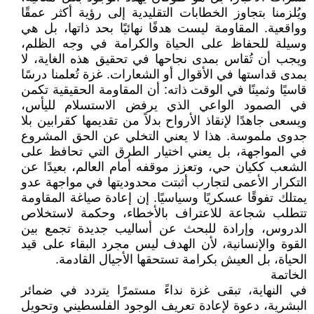
ويُلزمنا بتجاوز الخطابات التقليدية إلى رؤية أكثر عمقًا
وواقعية. المقاومة ليست هدفًا نهائيًا بحد ذاتها، بل هي
وسيلة للحفاظ على الحياة والكرامة في وجه الظلم،
ويجب أن تُقاس بمدى نجاحها في تحقيق هذه الغاية، لا
بمدى قداستها في الأقوال أو الشعارات. غزة تُعلمنا درسًا
قاسيًا وثمينًا في الوقت ذاته: أن المقاومة الحقيقية تكمن
في الصمود الواعي الذي يرفض الاستسلام لليأس،
ويسعى جاهدًا لإنقاذ الأرواح بدلاً من تقديمها كقرابين بلا
جدوى ملموسة. هذا لا يعني التخلي عن الحق المشروع
في المواجهة، بل يعني اختيار الطرق التي تحافظ على
الشعب ككيان حي، وتعزز موقفه أمام العالم، بعيدًا عن
التكرار الأعمى لتجارب أثبتت محدوديتها في مواجهة عدو
يمتلك تفوقًا عسكريًا وسياسيًا. إن إعادة صياغة المقاومة
تتطلب شجاعة للاعتراف بالأخطاء، وحكمة لاستخلاص
الدروس، وإرادة للبحث عن أساليب جديدة تجمع بين
القوة والإنسانية، لأن الهدف ليس مجرد البقاء على قيد
الحياة، بل العيش بكرامة تستحقها الأجيال القادمة.
الخاتمة
في النهاية، تبقى غزة نداءً مستمرًا يتردد في ضمائر
البشرية، دعوة لإعادة تعريف الوجود الفلسطيني وتحويل