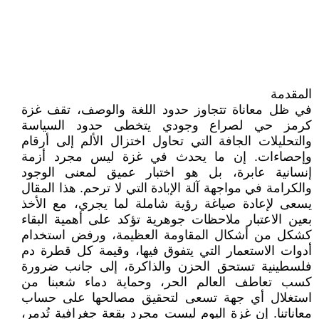
المقدمة
في ظل معاناة تتجاوز حدود اللغة والوصف، تقف غزة
كرمز حي لصراع وجودي يتخطى حدود السياسة
والتحليلات الجافة التي تحاول اختزال الألم إلى أرقام
وإحصاءات. إن ما يحدث في غزة ليس مجرد أزمة
إنسانية عابرة، بل هو اختبار عميق لمعنى الوجود
والكرامة في مواجهة آلة الإبادة التي لا ترحم. هذا المقال
يسعى لإعادة صياغة رؤية شاملة لما يجري، مع الأخذ
بعين الاعتبار ملاحظات جوهرية تؤكد على أهمية البقاء
كشكل من أشكال المقاومة العظيمة، ورفض استخدام
أدوات الاستعمار التي يتفوق فيها، وقيمة كل قطرة دم
فلسطينية تستحق الحزن والذاكرة، إلى جانب ضرورة
كسب تعاطف العالم الحر، وحماية دماء شعبنا من
استغلال أي جهة تسعى لتحقيق مصالحها على حساب
معاناتنا. إن غزة اليوم ليست مجرد بقعة جغرافية تُدمر،