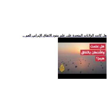
.. هل كانت الولايات المتحدة على علم ببنود الاتفاق الإيراني العم