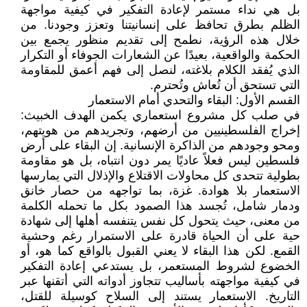
بل هي نداء مستمر لإعادة التفكير في كيفية مواجهة
الظلم بطرق تحافظ على إنسانيتنا وتعزز وجودنا. من
خلال هذه الرؤية، نطمح إلى تقديم منظور يجمع بين
الحكمة والواقعية، بعيدًا عن الشعارات الجوفاء أو التكرار
الذي يُفقد الكلام بلاغته، لنصل إلى فهم أعمق للمقاومة
التي تستحق أن تُعاش وتُحترم.
القسم الأول: البقاء والتحدي أمام الاستعمار
في صلب كل مشروع استعماري يكمن الهدف الخبيث:
إخراج الفلسطينيين من أرضهم، وتجريدهم من هويتهم،
ومحو وجودهم من الذاكرة الإنسانية. إن البقاء على أرض
فلسطين ليس فعلاً عاديًا يمر دون انتباه، بل هو مقاومة
بطولية تتحدى كل محاولات الاقتلاع والإذلال التي يمارسها
الاستعمار بلا هوادة. غزة، بما تواجهه من حصار خانق
ودمار شامل، تُجسد هذا الصمود بكل ما تحمله الكلمة
من معنى، حيث يتحول كل نفس يتنفسه أهلها إلى شهادة
حية على أن الحياة قادرة على الاستمرار رغم وحشية
القمع. لكن هذا البقاء لا يعني القبول بالواقع كما هو، أو
الخضوع لشروط المستعمر، بل يستدعي إعادة التفكير
في كيفية مواجهته بأساليب تتجاوز أدواته التي أتقنها عبر
التاريخ. الاستعمار يستند إلى السلاح كوسيلة للقتل،