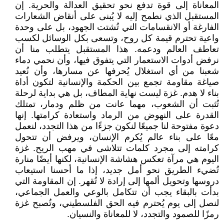
المعاناة إلى قوة تدفع نحو تحقيق العدالة والحرية. إن
المستقبل الذي نطمح إليه لا يُبنى على أنقاض الشعارات
الفارغة أو الانقسامات التي تُشتت الجهود، بل على وحدة
واعية تحترم قيمة كل روح، وتسعى بكل الوسائل لكسب
تعاطف العالم ودعمه. هذا المستقبل يتطلب منا أن
نرفض أدوات الاستعمار التي يتفوق فيها، وأن نحمي دماء
شعبنا من أي استغلال يُحرفها عن مسارها، وأن نُعيد
صياغة مقاومة تجمع بين الحكمة والإنسانية لتكون أداة
بناء لا هدم. غزة ليست نهاية المطاف، بل هي بداية لرحلة
تُثبت أن الشعوب، مهما عانت من ظلم ودمار، تمتلك
القدرة على النهوض من الرماد واستعادة كرامتها. إنها
دعوة مفتوحة لنا جميعًا لنكون جزءًا من هذا التجدد، لنعمل
معًا على بناء عالم يُكرم الإنسان، ويرفض أن تتحول
كرامته إلى مجرد كلمات تتلاشى في مهب الريح. غزة
اليوم هي مرآة تعكس هشاشة الإنسانية، لكنها أيضًا منارة
تُضيء الطريق نحو أمل جديد، إذا ما أحسنا استيعاب
دروسها وتحويل ألمها إلى إرادة لا تُقهر. إن المقاومة التي
بدأت بالبقاء يجب أن تتكامل بالوعي والعمل الجماعي،
لنصل إلى يوم يُحترم فيه الحق الفلسطيني، وتُصبح غزة
رمزًا للصمود والتجدد، لا للمعاناة والنسيان.