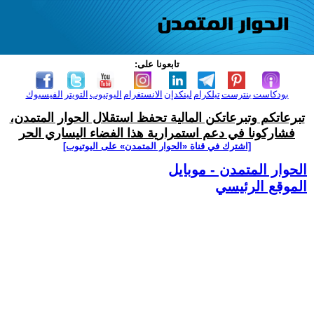
تابعونا على:
بودكاست
بنترست
تيلكرام
لينكدإن
الانستغرام
اليوتيوب
التويتر
الفيسبوك
تبرعاتكم وتبرعاتكن المالية تحفظ استقلال الحوار المتمدن،
فشاركونا في دعم استمرارية هذا الفضاء اليساري الحر
[اشترك في قناة ‫«الحوار المتمدن» على اليوتيوب]
الحوار المتمدن - موبايل
الموقع الرئيسي