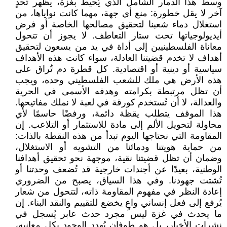
وسط هذا الدمار الشامل الذي يُحيط بغزة، يظهر تحدٍ
آخر لا يقل خطورة: منع أي جهة، مهما كانت نواياها، من
استغلال دماء شعبنا لتحقيق مصالحها الخاصة أو فرض
أيديولوجياتها تحت ستار التعاطف. لا يجوز أن تتحول
معاناة الفلسطينيين إلى أداة في يد من يسعون لتحقيق
أهداف لا تخدم قضيتنا العادلة، سواء كانت هذه الأهداف
سياسية أو دينية أو اقتصادية. كل قطرة دم تُراق على
هذه الأرض هي ملك للشعب الفلسطيني وحده، ويجب
أن تظل مرتبطة بكرامته وهدفه الأسمى في الحرية
والعدالة، لا أن تُستخدم كورقة في لعبة لا نملك مفاتيحها.
هذا الموقف يتطلب يقظة دائمة، ورفضًا حاسمًا لأي
محاولة لتحويل الألم إلى مادة للاستثمار أو التلاعب. إن
المقاومة التي نحتاجها اليوم تبدأ من هذه النقطة بالذات:
من حماية هويتنا ودمائنا من التشويه أو الاستغلال،
وضمان أن تظل قضيتنا نقية، موجهة نحو تحقيق أهدافنا
الوطنية، بعيدًا عن أجندات خارجية قد تُضعف وحدتنا أو
تُشتت جهودنا. وفي هذا السياق، يصبح من الضروري
إعادة النظر في مفهوم المقاومة ذاته، لتتحول من شعار
يُرفع إلى فعل إنساني واعٍ يخضع للتقييم والنقد البناء. إن
ما يحدث في غزة ليس مجرد حدث عابر يُسجل في
نشرات الأخبار، بل هو طوفان يُهدد الوجود بكل معانيه،