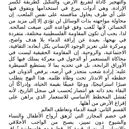
والتهجير كأداة لتفريغ الأرض، والتنكيل كطريقة لكسر
الإرادة، وهي أدوات يبرع في استخدامها ويتفوق فيها
على أي طرف يحاول منافسته على نفس الملعب. إن
محاولة مواجهته بذات الوسائل لن تؤدي إلا إلى مزيد من
الخسائر، لأنها تُلعب وفق قواعده التي صيغت لصالحه.
لذا، يجب أن تكون المقاومة الفلسطينية مختلفة، متفردة
في نهجها، بعيدة عن إراقة الدماء بلا هدف واضح،
ومركزة على تعزيز الوجود الإنساني بكل أبعاده: الثقافية،
الاجتماعية، والروحية. إن المقاومة الحقيقية ليست في
محاكاة المستعمر أو الدخول في معركة يمتلك فيها كل
الأوراق الرابحة، بل في تحديه بما لا يستطيع السيطرة
عليه: إرادة شعب متجذر في أرضه، يرفض الذوبان في
خططه أو الاندثار تحت وطأة ظلمه. هذا النهج يتطلب
صبرًا استراتيجيًا، ووعيًا عميقًا بقيمة الحياة، وإدراكًا أن
البقاء بحد ذاته هو انتصار يُحسب في سجل التاريخ، لأنه
يُفشل المخطط الأساسي للاستعمار الذي يراهن على
إفراغ الأرض من أهلها.
القسم الثاني: قيمة الدماء وتعاطف العالم
في خضم المجازر التي تُزهق أرواح الأطفال والنساء
والشيوخ دون تمييز، يصبح من الواجب الأخلاقي
والإنساني أن ندرك قيمة كل قطرة دم فلسطينية تُراق