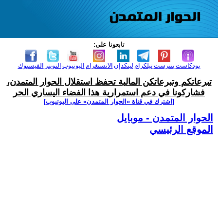
تابعونا على:
بودكاست
بنترست
تيلكرام
لينكدإن
الانستغرام
اليوتيوب
التويتر
الفيسبوك
تبرعاتكم وتبرعاتكن المالية تحفظ استقلال الحوار المتمدن،
فشاركونا في دعم استمرارية هذا الفضاء اليساري الحر
[اشترك في قناة ‫«الحوار المتمدن» على اليوتيوب]
الحوار المتمدن - موبايل
الموقع الرئيسي