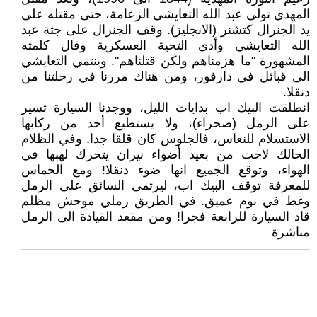
المهدي تولى عبد الله التعايشي الزعامة، حتى مقتله على
يد الجنرال كتشنر (الانجليز). وقف الجنرال على جثة عبد
الله التعايشي وأدى التحية العسكرية وقال كلمته
المشهورة "ما هزمناهم ولكن قتلناهم". وينتمي التعايشي
الى قبائل في دارفور، ومن هناك مررنا في رحلتنا من
دنقلا.
انطلقت البيك اب بدايات الليل، ووجدنا السيارة تسير
على الرمل (صحراء)، ولا يستطيع أحد من ركابها
الاستسلام للنعاس، فالجلوس كان قلقا جدا. وفي الظلام
الحالك لاحت من بعيد أضواء نيران يتحرك لهبها في
الهواء، وتوقع الجميع انها ضوء دنقلا! ومع الحماس
للمعرفة توقف البيك اب، ليرتمى السائق على الرمل
وغط في نوم عميق. في الطريق رملي موحش مظلم
قاد السيارة للرابعة فجرا! ومن مقعد القيادة الى الرمل
مباشرة