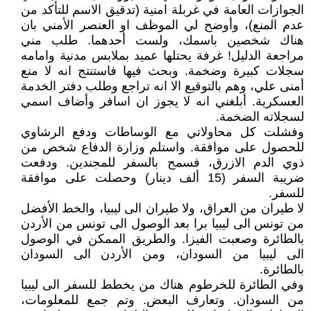
الجوازات العامة في غربلة امنية (تدقيق الاسم للتأكد من
عدم المنع)، وأوضح لي الموظف او العنصر الأمني بان
هناك شخصين باسمك، ولست أحدهما. طلب مني
مراجعة الدليل! غرفة يحتلها عميد بملابس مدنية وامامه
سجلات كبيرة وضخمة. وبحث فيها فاستنتج انه لا منع
أمنى علي، وهم بالتوقيع الا انه تراجع وطلب دفتر الخدمة
العسكرية. أبلغني انه لا يجوز ان اسافر وأضاف اسمي
لسجلاته الضخمة.
وفشلت كل محاولاتي مع الوساطات ودفع الرشاوي
للحصول على موافقة. واستلم وزارة الدفاع شخص من
ذوي الدم الازرق، فسمح بالسفر للمجندين. ودفعت
ضريبة السفر (15 ألف دينار) وحصلت على موافقة
للسفر.
لا طيران من العراق، ولا طيران الى ليبيا، والخط الأفضل
من تونس الى ليبيا برا بعد الوصول الى تونس من الأردن
بالطائرة وصعبت الفيزا. والطريق الممكن في الوصول
الى ليبيا من السودان، ومن الأردن الى السودان
بالطائرة.
وفي الطائرة للخرطوم هناك من يخطط للسفر الى ليبيا
من السودان. وتعارف البعض. وتم جمع للمعلومات،