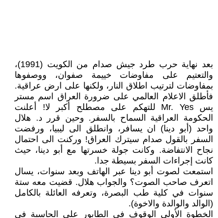
بعد نهاية حرب طرد جيش صدام من الكويت (1991)،
والتعتيم على مفاوضات خييمة صفوان، ووصفوها
بمفاوضات لترتيب اطلاق النار، ولكنها على ارض عراقية.
فأطلق الاعلام العالمي على ضرورة العراق اسم مستر
يس Mr. Yes للتهكم على مصطلح أكبر لا! أعلنت
الحكومة العراقية السماح بالسفر. وحين قرر د. هلال
واحد (أبو دينا) ان يسافر، وانطلق الى ليبيا، ورفضت
السفر بالقول صدام سيترك العراق! وركنت الى احتمال
نجاح الانتفاضة. وكانت جولة خسرتها مع أبو دينا، حيث
كانت إجراءات السفر بسيطة جدا.
استمعت لصوت أبو دينا عبر الهاتف وبعد سنوات، يسال
اتعرف صاحب الصوت؟ والجواب هلال. قضيت معه ستة
سنوات في كلية طب البصرة، وتعرفه العائلة بالكامل
(الوالد والوالدة والاخوة).
الخطوة الأولى الوقوف في الطابور على الحاسبة في