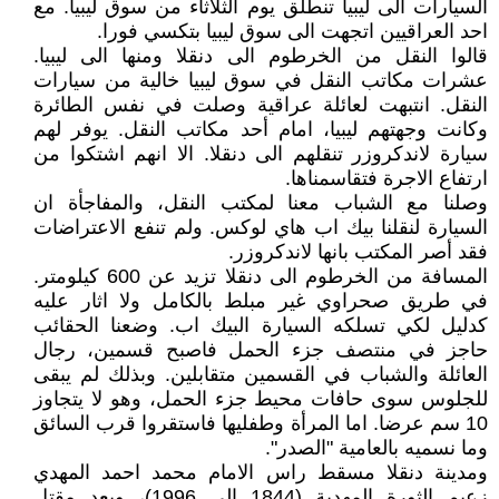
السيارات الى ليبيا تنطلق يوم الثلاثاء من سوق ليبيا. مع
احد العراقيين اتجهت الى سوق ليبيا بتكسي فورا.
قالوا النقل من الخرطوم الى دنقلا ومنها الى ليبيا.
عشرات مكاتب النقل في سوق ليبيا خالية من سيارات
النقل. انتبهت لعائلة عراقية وصلت في نفس الطائرة
وكانت وجهتهم ليبيا، امام أحد مكاتب النقل. يوفر لهم
سيارة لاندكروزر تنقلهم الى دنقلا. الا انهم اشتكوا من
ارتفاع الاجرة فتقاسمناها.
وصلنا مع الشباب معنا لمكتب النقل، والمفاجأة ان
السيارة لنقلنا بيك اب هاي لوكس. ولم تنفع الاعتراضات
فقد أصر المكتب بانها لاندكروزر.
المسافة من الخرطوم الى دنقلا تزيد عن 600 كيلومتر.
في طريق صحراوي غير مبلط بالكامل ولا اثار عليه
كدليل لكي تسلكه السيارة البيك اب. وضعنا الحقائب
حاجز في منتصف جزء الحمل فاصبح قسمين، رجال
العائلة والشباب في القسمين متقابلين. وبذلك لم يبقى
للجلوس سوى حافات محيط جزء الحمل، وهو لا يتجاوز
10 سم عرضا. اما المرأة وطفليها فاستقروا قرب السائق
وما نسميه بالعامية "الصدر".
ومدينة دنقلا مسقط راس الامام محمد احمد المهدي
زعيم الثورة المهدية (1844 الى 1996)، وبعد مقتل