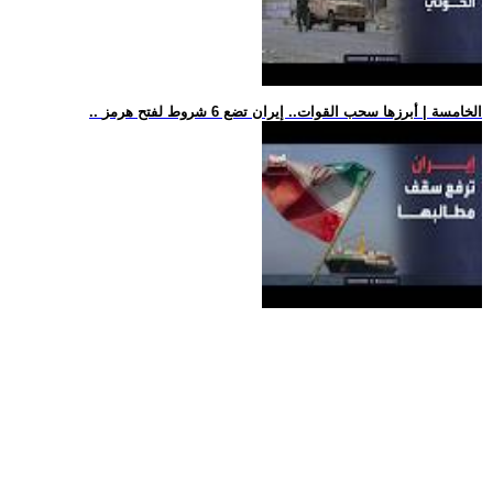
.. الخامسة | أبرزها سحب القوات.. إيران تضع 6 شروط لفتح هرمز