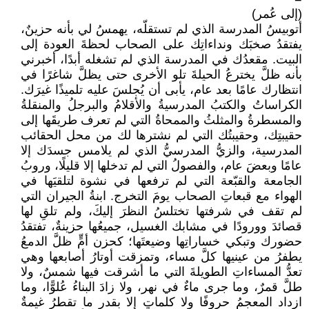
(إلى عُمر)
أتوبيسُ المدرسة الذي لم تستقلّه، يهمسُ لي بأنه حزينٌ،
يفتقدُ صخبَك ونداءاتِك على الصحاب لحظةَ العودة إلى
البيت. مقعدُك في المدرسة الذي لم تشغله أبدًا، أخبرني
بأنه ظلَّ يخترعُ الحيلةَ تلو الأخرى حتى يظلَّ شاغرًا في
انتظارك عامًا بعد عام، يأبى أن يُجلسَ عليه تلميذًا غيرَك.
الكراساتُ والكتبُ المدرسيةُ والأقلامُ والبرجلُ والمنقلةُ
والمسطرةُ والمثلثُ والممحاةُ التي لم تعرف طريقَها إلى
حقيبتِك، وحقيبتُك التي لم نشترها لك من محل الحقائب
المدرسية، والزيُّ المدرسيُّ الذي لم يلامس جسدَك إلا
عامًا وبعضَ عام، والفصولُ التي لم تدخلها إلا قليلًا، وروبُ
الجامعة والقبّعة التي لم ترفعها في نشوة لتلقيَها في
الهواء مع قبعاتِ الصحاب يومَ التخرج. ابنةُ الجيران التي
لم تقف في شرفتها تختلسُ النظرَ إليكَ، ولم تلقِ لها
قصائدَ وورودًا في مشابك الغسيل، جميعُها حزينةٌ، تفتقدُ
حضورك وتبكي خساراتِها وضيعتَها؛ كحزن أمٍّ ظلَّ الدمعُ
يطفرُ من عينيها كلَّ مساء، وتمزقت أوتارُ أصابعها وهي
تعدُّ المساءاتِ الطويلةَ التي ما أشرقت فيها شمسٌ، ولا
طلَّ قمرٌ، وما جرى ماءٌ في نهر، ولا زادَ البناءُ عُلوًّا، وما
ازداد المعجمُ حروفًا ولا كلماتٍ إلا بقدر ما تقطرُ غيمةٌ