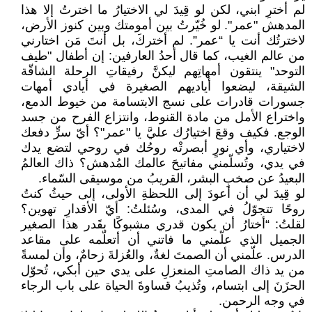
لم أخترِ ابني، لكن لو قِيدَ لي الاختيارُ ما اخترتُ إلا هذا
المدهش "عمر". لو خُيّرتُ بين أمومتك وبين كنوز الأرض،
لاخترتُك أنت يا “عمر”. لم أختركَ، بل أنتَ مَن اختارني
من عالم الغيب، كما قال أحدُ العارفين: إن أطفال "طيف
التوحد" ينتقون أمهاتِهم ليكنَّ رفيقاتِ الرحلة الشاقّة
الشيقة، ليضعوا أياديهم الصغيرة في أيادي أمهات
جسورات قادرات على نسج الابتسامة من خيوط الدمع،
واختراع الأمل من مادة القنوط، وانتزاع الفرح من جسد
الوجع. فكيف وقعَ اختيارُك عليَّ يا "عمر"؟ أيّ سرٍّ دفعك
لاختياري، وأي نورٍ أبصرتْه روحُك في روحي لتضع يدك
في يدي، وتُسلّمني مفاتيحَ عالمك المُدهش؟ ذاك العالمُ
البعيدُ عن صخبِ البشر، القريبُ من موسيقى السّماء.
لو قِيدَ لي أن أعودَ إلى اللحظةِ الأولى، إلى حيثُ كنتُ
روحًا تتجوّلُ في المدى، وسُئلتُ: أيّ الأقدارِ تهوين؟
لقلتُ: “أختارُ أن يكون قدري مشبوكًا بقَدر هذا الصغير
الجميل الذي علّمني ما فاتني أن أتعلّمه على مقاعد
الدرس. علّمني أن الصمتَ لغةٌ، والعُزلةَ زحامٌ، وأن لمسةً
من يد ذاك الصامتِ المنعزلِ على يدي حين أبكي، تُحوّل
الحزَنَ إلى ابتسام، وتُذيبُ قساوةَ الحياة على باب الرجاء
في وجه الرحمن.