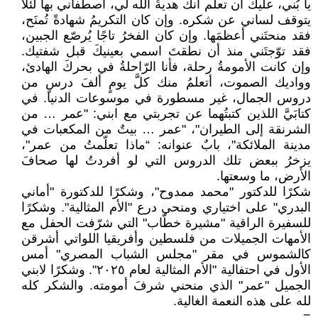
يا بُني، عليك أن تعلم أنك هديةُ الله لي، اصطفاني بها لئلا
يتوقف لساني عن شكره. وإن كان التكريمُ شهادةً تُمنَح،
فقد منحتَني أعظمَها. وإن كان الفخرُ تاجًا يُرصّع الجبين،
فقد توّجتَني منذ أن نطقتَ اسمي بعينيكَ قبل شفتيك.
وإن كانت الأمومةُ رحلة، فأنا الرّاحلةُ في بحركَ الهادئ،
وواديك الصموت، أتعلمُ منك كلَّ يومٍ ألفَ درسٍ من
دروس الجمال، غير مسطورة في موسوعات الدنيا. في
كتابَيَّ اللذين كتبتُهما عن تجربتي مع ابني: "عمر … من
الشرنقة إلى الطيران"، "عمر … بيتٌ من المكعبات في
مدينة الملائكة"، بابٌ عنوانه: “ماذا تعلّمتُ من عمر"،
يزخرُ ببعض تلك الدروس التي لو أفردتُ لها صحافَ
الأرض، ما وسعتها.
شكرًا للدكتور "محمد ممدوح"، وشكرًا للدكتورة "أماني
البدري" على اختياري ومنحي درع "الأم المثالية". وشكرًا
للسفيرة الراقية "مشيرة خطّاب" التي شرّفت الحفل مع
الأمهات الجميلات من فلسطين وأفريقيا اللواتي أشرقن
كالشموس في مقر "مجلس الشباب المصري" أمس
الأول في احتفالية "الأم المثالية لعام ٢٠٢٥". وشكرًا لابني
الجميل "عمر" الذي منحني شرفَ أمومته. والشكر كله
لله على هذه النعمة الغالية.
=