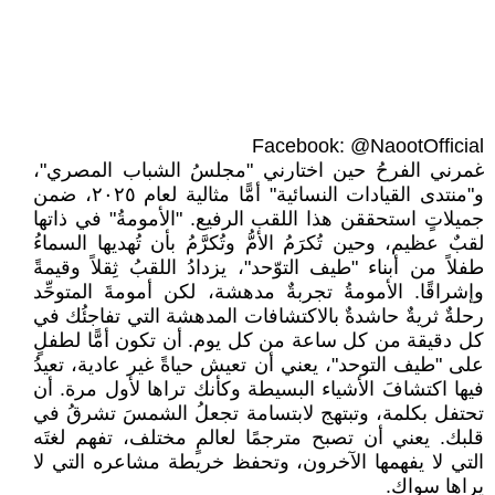
Facebook: @NaootOfficial
غمرني الفرحُ حين اختارني "مجلسُ الشباب المصري"،
و"منتدى القيادات النسائية" أمًّا مثالية لعام ٢٠٢٥، ضمن
جميلاتٍ استحققن هذا اللقب الرفيع. "الأمومةُ" في ذاتها
لقبٌ عظيم، وحين تُكرَمُ الأمُّ وتُكرَّمُ بأن تُهديها السماءُ
طفلاً من أبناء "طيف التوّحد"، يزدادُ اللقبُ ثِقلاً وقيمةً
وإشراقًا. الأمومةُ تجربةٌ مدهشة، لكن أمومةَ المتوحِّد
رحلةٌ ثريةٌ حاشدةٌ بالاكتشافات المدهشة التي تفاجئُك في
كل دقيقة من كل ساعة من كل يوم. أن تكون أمًّا لطفلٍ
على "طيف التوحد"، يعني أن تعيش حياةً غير عادية، تعيدُ
فيها اكتشافَ الأشياء البسيطة وكأنك تراها لأول مرة. أن
تحتفل بكلمة، وتبتهج لابتسامة تجعلُ الشمسَ تشرقُ في
قلبك. يعني أن تصبح مترجمًا لعالمٍ مختلف، تفهم لغتَه
التي لا يفهمها الآخرون، وتحفظ خريطة مشاعره التي لا
يراها سواك.