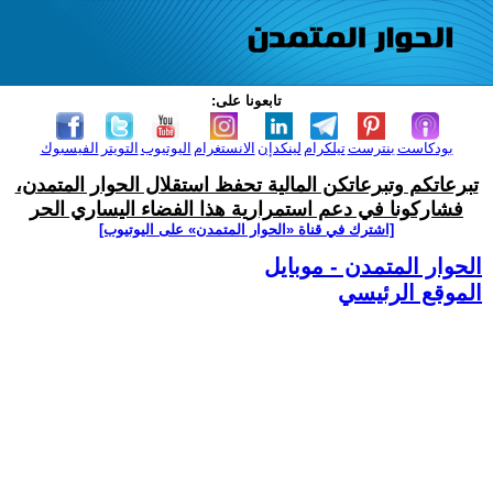
تابعونا على:
بودكاست
بنترست
تيلكرام
لينكدإن
الانستغرام
اليوتيوب
التويتر
الفيسبوك
تبرعاتكم وتبرعاتكن المالية تحفظ استقلال الحوار المتمدن،
فشاركونا في دعم استمرارية هذا الفضاء اليساري الحر
[اشترك في قناة ‫«الحوار المتمدن» على اليوتيوب]
الحوار المتمدن - موبايل
الموقع الرئيسي