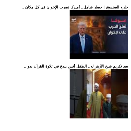
.. خارج الصندوق | حصار شامل.. أميركا تضرب الإخوان في كل مكان
.. بعد تكريم شيخ الأزهر له.. الطفل أنس يبدع في تلاوة القرآن بدو