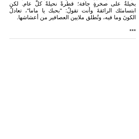
بخيلةٌ على صخرةٍ جافة؛ قطرةً نحيلةً كلَّ عام. لكن
ابتسامتَك الرائقةَ وأنت تقولُ: "بحبك يا ماما"، تعادلُ
الكونَ وما فيه، وتُطلق ملايين العصافير من أعشاشها.
***