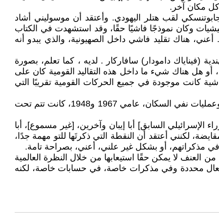
 كل مكان آخر.
جابوتنسكي لقب هتلر اليهودي. وأعتقد أن موسوليني أشاد
ليشيات وكان نموذجًا فاشيًا حقًا، وقد استشهدت في الكتاب
 أعني، هناك تقليد فاشي داخل الصهيونية، والذي يبدو أنه
دية (فيناياك دامودار) سافاركار . لديه ، كما تعلم، بصورة
، أو هل هناك شيء ما داخل هذه التقاليد القومية كان على
شية كانت موجودة في جميع الحركات القومية تقريبًا التي
كريس هيدجز: حسنًا، الصهيونية الليبرالية. كما تعلمون، نفاق الصهيونية الليبرالية قد وصل إلى حد أن الناس نسوا أن المذابح وعمليات نفي السكان، عامي 1967 و1948، كانت تتم تحت
الإسرائيلي السابق] أبا إيبان وآخرين، [غير مسموع]، أبا
ضة، لكنني أعتقد أن النقطة التي ذكرتَها للتو مهمة جدًا،
ي مذكراتهم، أو بشكل غير علني، أعني، بصراحة تامة.
من العنف لا يمكن حقًا استيعابها من خلال النظرة العالمية
 أفعال محددة وفي مذكرات خاصة، في حسابات خاصة، لكنه