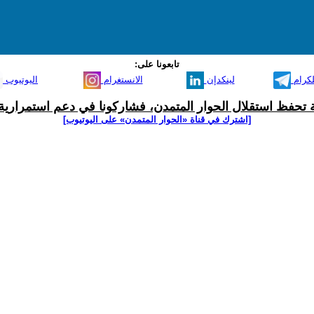
تابعونا على:
لكرام
لينكدإن
الانستغرام
اليوتيوب
ية تحفظ استقلال الحوار المتمدن، فشاركونا في دعم استمرارية 
[اشترك في قناة ‫«الحوار المتمدن» على اليوتيوب]