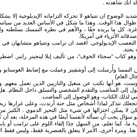
كد أنك شاهدته .
يد الوضوح ان نتنياهو لا تحركه التزاماته الإيديلوجية إلا بشك
 طوال هذا الوقت. وهذا ما شكل في الأساس العديد من سياسات
غزة. كل ما يريده حقًا ، والأهم في نظره التمسك بسلطته والب
قائه الأثرياء في أمريكا.
لتعصب الإيديولوجي. اقصد ان ترامب ونتنياهو متشابهان في كثير
 بحتة.
هو كتاب "سجناء الخوف"، من تأليف إيلا لينجينز راينر. اضط
من النمسا وأُرسلت إلى أوشفيتز وعملت مع [ضابط الغوستابو 
ال العام)
، هو أنها تكتب عن منغيل والنازيين الذين تعمل معهم. وهي 
ول إلى المناصب والتقدم الشخصي والتسلق داخل النظام. هل ق
سي لذلك الكتاب، وهو الوصول إلى المناصب.
تي تجعلك تتذكر لماذا أشخاص مثل حنة أرندت، وعلى غرارها زي
 لكن لا يمكن اختزالها في شيء مثل التحيز الدموي . الكثير م
سؤال يجب أن نسأله لأنفسنا أيضًا في هذه المرحلة، بعد أن كن
 ما، كما تعلم، من السهل جدًا إلقاء اللوم على ترامب أو بايد
هنا. ومرة أخرى، الأمر لا يتعلق بالعنصرية فقط، وليس فقط الع