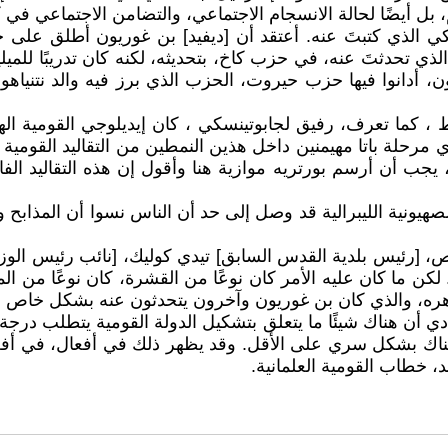
، بل أيضًا لحالة الانسجام الاجتماعي، والتضامن الاجتماعي في
كي الذي كتبتَ عنه. أعتقد أن [ديفيد] بن غوريون أطلق على 
لذي تحدثتَ عنه، في حزب كاخ، بتحديثه، لكنه كان تدريبًا للمي
ن، أدانوا فيها حزب حيروت، الحزب الذي برز فيه والد نتنياهو.
مط ، كما تعرف، رفيق لجابوتينسكي ، كان إيديلوجي القومية الهن
 مرحلة باتا مهيمنين داخل هذين النمطين من التقاليد القومية 
يجب أن أرسم بورتريه موازية هنا وأقول إن هذه التقاليد الفا
 [رئيس بلدية القدس السابق] تيدي كوليك، [نائب رئيس الوزراء 
 ما كان عليه الأمر كان نوعًا من القشرة، كان نوعًا من المقاي
وهره، والذي كان بن غوريون وآخرون يتحدثون عنه بشكل خاص ف
دي أن هناك شيئًا ما يتعلق بتشكيل الدولة القومية يتطلب درجة 
مل هناك بشكل سري على الأقل. وقد يظهر ذلك في أفعال، في
ند، خطاب القومية العلمانية.