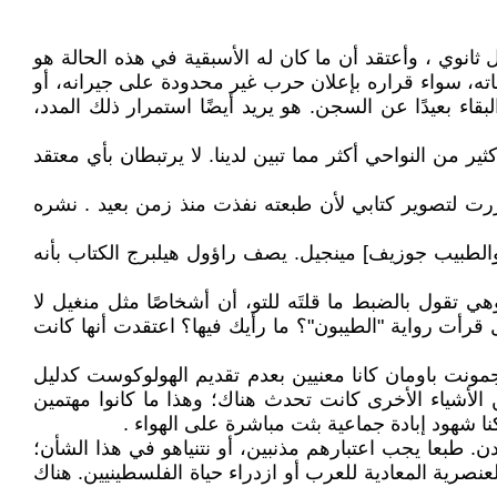
ل ثانوي ، وأعتقد أن ما كان له الأسبقية في هذه الحالة هو
ه، سواء قراره بإعلان حرب غير محدودة على جيرانه، أو
قاء بعيدًا عن السجن. هو يريد أيضًا استمرار ذلك المدد،
 من النواحي أكثر مما تبين لدينا. لا يرتبطان بأي معتقد
ررت لتصوير كتابي لأن طبعته نفذت منذ زمن بعيد . نشره
والطبيب جوزيف] مينجيل. يصف راؤول هيلبرج الكتاب بأنه
تقول بالضبط ما قلتَه للتو، أن أشخاصًا مثل منغيل لا
رأت رواية "الطيبون"؟ ما رأيك فيها؟ اعتقدت أنها كانت
جمونت باومان كانا معنيين بعدم تقديم الهولوكوست كدليل
ن الأشياء الأخرى كانت تحدث هناك؛ وهذا ما كانوا مهتمين
ا شهود إبادة جماعية بثت مباشرة على الهواء .
ن. طبعا يجب اعتبارهم مذنبين، أو نتنياهو في هذا الشأن؛
نصرية المعادية للعرب أو ازدراء حياة الفلسطينيين. هناك