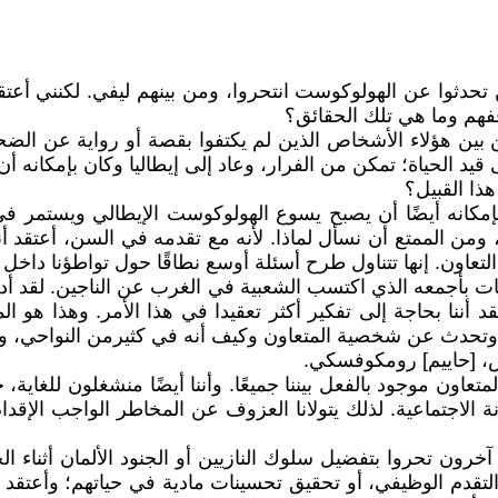
ن تحدثوا عن الهولوكوست انتحروا، ومن بينهم ليفي. لكنني أعت
قفهم وما هي تلك الحقائق؟
 بين هؤلاء الأشخاص الذين لم يكتفوا بقصة أو رواية عن الضح
قيد الحياة؛ تمكن من الفرار، وعاد إلى إيطاليا وكان بإمكانه 
ا القبيل؟
 بإمكانه أيضًا أن يصبح يسوع الهولوكوست الإيطالي ويستمر في
ومن الممتع أن نسأل لماذا. لأنه مع تقدمه في السن، أعتقد أنه 
ة التعاون. إنها تتناول طرح أسئلة أوسع نطاقًا حول تواطؤنا داخ
ايات بأجمعه الذي اكتسب الشعبية في الغرب عن الناجين. لقد أ
قد أننا بحاجة إلى تفكير أكثر تعقيدا في هذا الأمر. وهذا هو
ة". وتحدث عن شخصية المتعاون وكيف أنه في كثيرمن النواحي، وهذ
 [حاييم] رومكوفسكي.
اون موجود بالفعل بيننا جميعًا. وأننا أيضًا منشغلون للغاية، ح
ة الاجتماعية. لذلك يتولانا العزوف عن المخاطر الواجب الإقدا
خرون تحروا بتفضيل سلوك النازيين أو الجنود الألمان أثناء ال
ل التقدم الوظيفي، أو تحقيق تحسينات مادية في حياتهم؛ وأعتقد