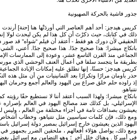
العديد من الأشياء الأخرى تحدث هنا.
جذور فاشية بالحركة الصهيونية
كريس هيدجز: أحد أهم العناصر التي أوردَتَْها هنا [حنة] أرند
ذلك في كتابك، حيث ذكرْتَ أن كل هذا لم يكن ليحدث لولا إنشا
الحقيقي لأن دورك هو فقط - أعتقد أن فيلم “شواه" قد صور ذل
بانكاج ميشرا: هذا صحيح جدًا. هذا صحيح جدًا. أعني، الشيء 
الجماعي منذ القرن التاسع عشر، وعودة إلى الممارسات الإمبري
بطريقة ما يتجسد سلفا في أعمال العنف الوحشي الذي مورس 
كريس هيدجز: حسنًا، إنها تطلق عليه إمكانات الإبادة الجماعية ال
حذر باومان مرارًا وتكرارًا بعد الثمانينيات من أن مثل هذه التك
إذ راوده حلم خلق صراع بين اليهود والعالم أجمع وحرمان اليه
نتنياهو.
بانكاج ميشرا: ولهذا السبب أعتقد أننا لا نستطيع حقًا رؤيته
الإسرائيلي، بل كذلك ضد مصالح اليهود في العالم بإصراره ع
يعيشون بصداقات تامة في أجزاء مختلفة من العالم ، وليس لديه
ومع ذلك، فإن كلمات سياسيين مثل نتنياهو، وخطاب أشخاص م
اليهود الذين يعيشون خارج إسرائيل بمصير دولة إسرائيل باستم
ومع ذلك، يواصل هؤلاء أفعالهم ، ملحقين الضرر بجمهور في أم
في أميركا . وهناك خلل آخر ؛ وهو التضامن مع إسرائيل بغض ال