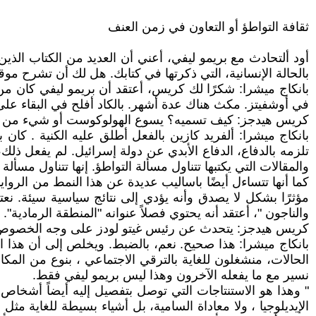
ثقافة التواطؤ أو التعاون في زمن العنف
أود ألتحادث مع بريمو ليفي، أعني أن العديد من الكتاب الذي
بالحالة الإنسانية، التي ذكرتها في كتابك. هل لك أن تشرح مو
بانكاج ميشرا: شكرًا لك كريس، أعتقد أن بريمو ليفي كان من
في أوشفيتز. مكث هناك عدة أشهر. بالكاد أفلح في البقاء على 
كريس هيدجز: كيف تسميه؟ يسوع الهولوكوست أو شيء من هذ
بانكاج ميشرا: ألفريد كازين بالفعل أطلق عليه الكنية . كان
تلزمه بالدفاع، الدفاع الأبدي عن دولة إسرائيل. لم يفعل ذلك، 
والمقالات التي يكتبها تتناول مسألة التواطؤ. إنها تتناول مسأل
كما أنها تتساءل أيضًا باساليب عديدة عن هذا النمط من الرو
مؤثرًا بشكل لا يصدق وأنه يؤدي إلى نتائج سياسية سيئة. نعت
والناجون "، أعتقد أنه يحتوي فصلاً عنوانه "المنطقة الرمادي
كريس هيدجز: يتحدث عن رئيس غيتو لودز على وجه الخصوص،
بانكاج ميشرا: هذا صحيح. نعم، بالضبط. ويخلص إلى أن هذا المتع
الحالات، منشغلون للغاية بالترقي الاجتماعي ، بنوع من المكان
نسير مع ما يفعله الآخرون وهذا ليس بريمو ليفي فقط.
" وهذا هو الاستنتاجات التي توصل بتفصيل إليه أيضاً أشخاص آ
الإيديلوجيا ، ولا معاداة السامية، بل أشياء بسيطة للغاية مث