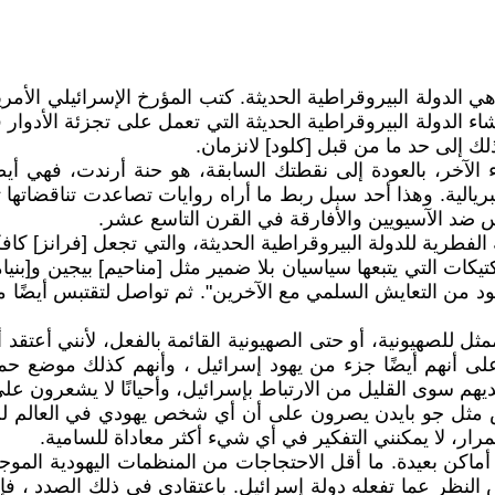
ت هي الدولة البيروقراطية الحديثة. كتب المؤرخ الإسرائيلي الأ
ء الدولة البيروقراطية الحديثة التي تعمل على تجزئة الأدوار 
ك إلى حد ما من قبل [كلود] لانزمان.
الآخر، بالعودة إلى نقطتك السابقة، هو حنة أرندت، فهي أيضًا
الية. وهذا أحد سبل ربط ما أراه روايات تصاعدت تناقضاتها تق
ضد الآسيويين والأفارقة في القرن التاسع عشر.
فطرية للدولة البيروقراطية الحديثة، والتي تجعل [فرانز] كافكا أ
تيكات التي يتبعها سياسيان بلا ضمير مثل [مناحيم] بيجين و[بنيامي
ود من التعايش السلمي مع الآخرين". ثم تواصل لتقتبس أيضًا م
 كممثل للصهيونية، أو حتى الصهيونية القائمة بالفعل، لأنني أ
لى أنهم أيضًا جزء من يهود إسرائيل ، وأنهم كذلك موضع حماي
م سوى القليل من الارتباط بإسرائيل، وأحيانًا لا يشعرون على
ثل جو بايدن يصرون على أن أي شخص يهودي في العالم لن يك
رار، لا يمكنني التفكير في أي شيء أكثر معاداة للسامية.
اكن بعيدة. ما أقل الاحتجاجات من المنظمات اليهودية الموجهة
نظر عما تفعله دولة إسرائيل. باعتقادي في ذلك الصدد ، فإن نت