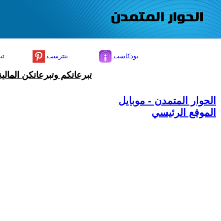
بودكاست
بنترست
تي
تبرعاتكم وتبرعاتكن المال
الحوار المتمدن - موبايل
الموقع الرئيسي