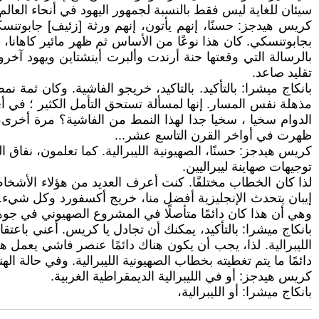
سيئان للغاية ليس فقط بالنسبة لجمهور اليهود في أنحاء العالم
كريس هيدجز: حسنًا، إنهم يأتون، إنهم ورثة [زئيف] جابوتنس
بجابوتنسكي. كان هذا نوعًا من الأساس ثم ظهر مائير كاهانا، ا
بالرسالة التي وقعتها حنة أرندت وألبرت أينشتاين ويهود آخرو
تقليد صاعد.
بانكاج ميشرا: بالتأكيد. بالتاكيد، خريجو الفاشية. وكان ثمة ن
مذهلة نفس المسار. إنها لمسألة تستحق التأمل الكثير ؛ في أي
الدوام سخيا ، سخيا جدا لهذا النمط من الفاشية؟ مرة أخرى، 
ظهرت في أواخر القرن التاسع عشر...
توجيهات صهاينة ليبراليين.
لذا كان الخطاب مختلفًا. كنت أعرف العديد من هؤلاء الأشخاص،
إيبان يتحدث الإنجليزية أفضل منا، خريج أكسفورد وكل شيء. لكن
وهي أن هذا كان دائمًا متأصلًا في المشروع الصهيوني في ج
بانكاج ميشرا: بالتأكيد، يمكنك أن تجادل يا كريس. أعني باعتقا
الليبرالية. لذا، يجب أن يكون هناك دائمًا عنصر فاشي يع
دائمًا ما يتم تغطيته بخطاب الصهيونية الليبرالية. وفي حالة اله
كريس هيدجز: أو في الليبرالية الديمقراطية الغربية.
بانكاج ميشرا: أو الليبرالية،