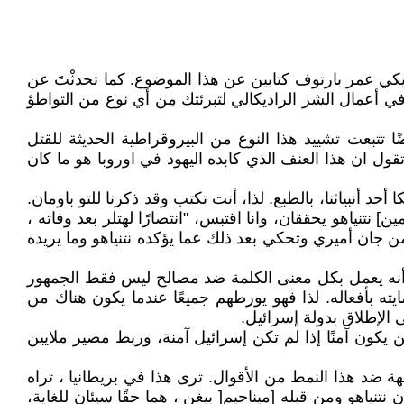
مريكي عمر بارتوف كتابين عن هذا الموضوع. كما تحدثْتََ عن
في أعمال الشر الراديكالي لتبرئتك من أي نوع من التواطؤ
 تتبعت تشييد هذا النوع من البيروقراطية الحديثة للقتل
ول ان هذا العنف الذي كابده اليهود في اوروبا هو ما كان
حد أنبيائنا، بالطبع. لذا، أنت تكتب وقد ذكرنا للتو باومان.
ن] نتنياهو يحققان، وانا اقتبس، "انتصارًا لهتلر بعد وفاته ،
ن جان أميري وتحكي بعد ذلك عما يؤكده نتنياهو وما يريده
عتقد أنه يعمل بكل معنى الكلمة ضد مصالح ليس فقط الجمهور
ته بأفعاله. لذا فهو يورطهم جميعًا عندما يكون هناك من
 الإطلاق بدولة إسرائيل.
ون آمنًا إذا لم تكن إسرائيل آمنة، وربط مصير ملايين
 ضد هذا النمط من الأقوال. ترى هذا في بريطانيا ، تراه
نياهو ومن قبله [ميناحيم[ بيغن ، هما حقًا سيئان للغاية،