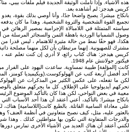
هذه الأشياء. وإذا تأملت الوثيقة الجديدة فيلم ملفات بيبي، متأ
كريس هيدجز: لم أشاهده بعد.
بانكاج ميشرا: يصبح واضحا جدًا، وأنا أوصي بذلك بقوة، يغدو شد
تجميع القوة الشخصية والثروة الشخصية. وهذا ما كان يدفعه
سياسته المتمثلة في اللامبالاة الإجرامية بمصير الرهائن في 
وصول الشمبانيا الوردية باهظة الثمن والسجائر المرسلة من أصد
هكذا، فهو حقًا نمط من حالة مثيرة للاهتمام ، ليس قدرا من ا
مشترك للصهيونية. إنهما مرتبطان بأن لكل منهما مصلحة ذاتية
كريس هيدجز: هناك كتاب رائع، لا أدري إن كنت تعلم عنه ، و
فيكتور جولانتش عام 1948.
كانت [المؤلفة] طبيبة نمساوية. ساعدت اليهود على الفرار 
أحد أفضل أربعة كتب عن الهولوكوست.(ويكيميديا كومنز، المج
لكن ما تفعله، على عكس الكثير من المذكرات عن الهولوكوست
تحركهم أيديولوجيا على الإطلاق. كل ما يحركهم متعلق بالوص
معيبة في بعض النواحي، لكن هذا كان بالتأكيد الموضوع الرئي
بانكاج ميشرا: بالتأكيد، أعني أعتقد أن هذا أحد الأسباب ال
على معاداة السامية القاتلة. بالطبع كانت[اللاسامية] هناك،
بالعثور عليه، مثل، كيف نصبح متعاونين في أنظمة العنف؟ وهو 
والدرجات المتفاوتة التي نكون بها متواطئين كذلك . وهذا شيء
لكنني أعتقد أن هناك العديد من الأشياء الأخرى تمارس دورها 