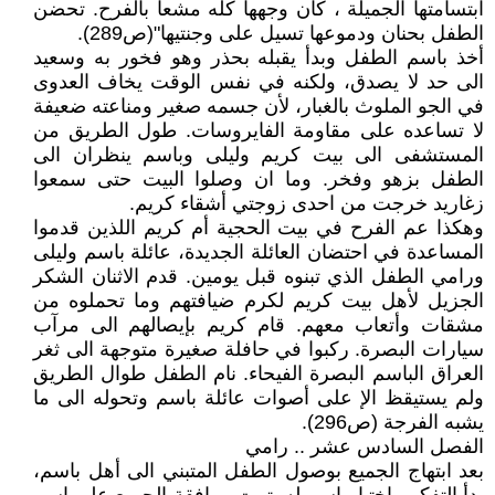
ابتسامتها الجميلة ، كان وجهها كله مشعاً بالفرح. تحضن
الطفل بحنان ودموعها تسيل على وجنتيها"(ص289).
أخذ باسم الطفل وبدأ يقبله بحذر وهو فخور به وسعيد
الى حد لا يصدق، ولكنه في نفس الوقت يخاف العدوى
في الجو الملوث بالغبار، لأن جسمه صغير ومناعته ضعيفة
لا تساعده على مقاومة الفايروسات. طول الطريق من
المستشفى الى بيت كريم وليلى وباسم ينظران الى
الطفل بزهو وفخر. وما ان وصلوا البيت حتى سمعوا
زغاريد خرجت من احدى زوجتي أشقاء كريم.
وهكذا عم الفرح في بيت الحجية أم كريم اللذين قدموا
المساعدة في احتضان العائلة الجديدة، عائلة باسم وليلى
ورامي الطفل الذي تبنوه قبل يومين. قدم الاثنان الشكر
الجزيل لأهل بيت كريم لكرم ضيافتهم وما تحملوه من
مشقات وأتعاب معهم. قام كريم بإيصالهم الى مرآب
سيارات البصرة. ركبوا في حافلة صغيرة متوجهة الى ثغر
العراق الباسم البصرة الفيحاء. نام الطفل طوال الطريق
ولم يستيقظ الإ على أصوات عائلة باسم وتحوله الى ما
يشبه الفرجة (ص296).
الفصل السادس عشر .. رامي
بعد ابتهاج الجميع بوصول الطفل المتبني الى أهل باسم،