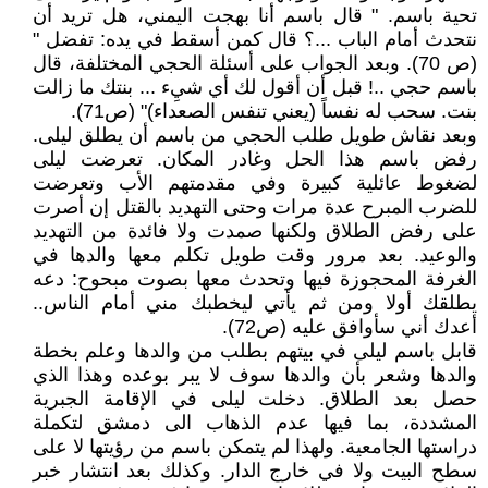
تحية باسم. " قال باسم أنا بهجت اليمني، هل تريد أن
نتحدث أمام الباب ...؟ قال كمن أسقط في يده: تفضل "
(ص 70). وبعد الجواب على أسئلة الحجي المختلفة، قال
باسم حجي ..! قبل أن أقول لك أي شيِء ... بنتك ما زالت
بنت. سحب له نفساً (يعني تنفس الصعداء)" (ص71).
وبعد نقاش طويل طلب الحجي من باسم أن يطلق ليلى.
رفض باسم هذا الحل وغادر المكان. تعرضت ليلى
لضغوط عائلية كبيرة وفي مقدمتهم الأب وتعرضت
للضرب المبرح عدة مرات وحتى التهديد بالقتل إن أصرت
على رفض الطلاق ولكنها صمدت ولا فائدة من التهديد
والوعيد. بعد مرور وقت طويل تكلم معها والدها في
الغرفة المحجوزة فيها وتحدث معها بصوت مبحوح: دعه
يطلقك أولا ومن ثم يأتي ليخطبك مني أمام الناس..
أعدك أني سأوافق عليه (ص72).
قابل باسم ليلى في بيتهم بطلب من والدها وعلم بخطة
والدها وشعر بأن والدها سوف لا يبر بوعده وهذا الذي
حصل بعد الطلاق. دخلت ليلى في الإقامة الجبرية
المشددة، بما فيها عدم الذهاب الى دمشق لتكملة
دراستها الجامعية. ولهذا لم يتمكن باسم من رؤيتها لا على
سطح البيت ولا في خارج الدار. وكذلك بعد انتشار خبر