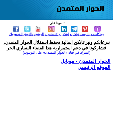
تابعونا على:
بودكاست
بنترست
تيلكرام
لينكدإن
الانستغرام
اليوتيوب
التويتر
الفيسبوك
تبرعاتكم وتبرعاتكن المالية تحفظ استقلال الحوار المتمدن،
فشاركونا في دعم استمرارية هذا الفضاء اليساري الحر
[اشترك في قناة ‫«الحوار المتمدن» على اليوتيوب]
الحوار المتمدن - موبايل
الموقع الرئيسي