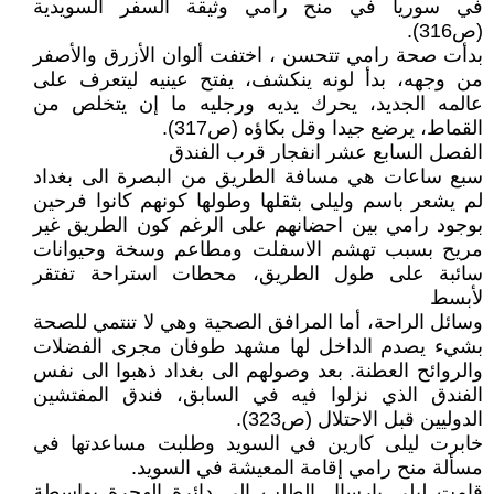
في سوريا في منح رامي وثيقة السفر السويدية
(ص316).
بدأت صحة رامي تتحسن ، اختفت ألوان الأزرق والأصفر
من وجهه، بدأ لونه ينكشف، يفتح عينيه ليتعرف على
عالمه الجديد، يحرك يديه ورجليه ما إن يتخلص من
القماط، يرضع جيدا وقل بكاؤه (ص317).
الفصل السابع عشر انفجار قرب الفندق
سبع ساعات هي مسافة الطريق من البصرة الى بغداد
لم يشعر باسم وليلى بثقلها وطولها كونهم كانوا فرحين
بوجود رامي بين احضانهم على الرغم كون الطريق غير
مريح بسبب تهشم الاسفلت ومطاعم وسخة وحيوانات
سائبة على طول الطريق، محطات استراحة تفتقر
لأبسط
وسائل الراحة، أما المرافق الصحية وهي لا تنتمي للصحة
بشيء يصدم الداخل لها مشهد طوفان مجرى الفضلات
والروائح العطنة. بعد وصولهم الى بغداد ذهبوا الى نفس
الفندق الذي نزلوا فيه في السابق، فندق المفتشين
الدوليين قبل الاحتلال (ص323).
خابرت ليلى كارين في السويد وطلبت مساعدتها في
مسألة منح رامي إقامة المعيشة في السويد.
قامت ليلى بإرسال الطلب الى دائرة الهجرة بواسطة