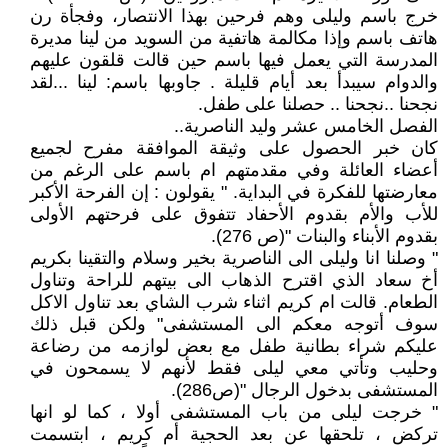
خرج باسم وليلى وهم فرحين بهذا الانتصار، وفجأة رن
هاتف باسم وإذا مكالمة هاتفية من السويد من لينا مديرة
المدرسة التي يعمل فيها باسم حين قالت قلقون عليهم
والدوام سيبدأ بعد أيام قليلة . جاوبها باسم: لينا ...لقد
نجحنا ..نجحنا .. حصلنا على طفل.
الفصل الخامس عشر وليد الناصرية..
كان خبر الحصول على وثيقة الموافقة مفرح لجميع
أعضاء العائلة وفي مقدمتهم ام باسم على الرغم من
معارضتها للفكرة في البداية. " يقولون : إن الفرحة الأكبر
للأب والأم بقدوم الأحفاد تتفوق على فرحتهم الأولى
بقدوم الأبناء والبنات "(ص 276).
" وصلنا انا وليلى الى الناصرية بخير وسلام والتقينا بكريم
أخ سعاد الذي اقترح الذهاب الى بيتهم للراحة وتناول
الطعام. قالت ام كريم اثناء شرب الشاي بعد تناول الاكل
سوف أتوجه معكم الى المستشفى" ولكن قبل ذلك
عليكم شراء بطانية طفل مع بعض لوازمه من رضاعة
وحليب وتأتي معي ليلى فقط لأنهم لا يسمحون في
المستشفى بدخول الرجال "(ص286).
" خرجت ليلى من باب المستشفى أولا ، كما لو انها
تركض ، تلحقها عن بعد الحجية أم كريم ، ابتسمت