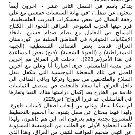
يتذكر باسم في الفصل الثاني عشر - "آخرون أيضاً
يبحثون عن طفل"، "في نهاية السبعينات جمعتني مع علي
رفقة النضال في بعض معسكرات التدريب الفلسطينية،
قرر حينها الحزب الشيوعي العراقي اللجوء الى الكفاح
المسلح في التعامل مع نظام صدام حسين، باتخاذ
الإمكانيات المتوفرة في المناطق الجبلية من كوردستان
العراق. قدمت بعض الفصائل الفلسطينية (الجبهة
الديمقراطية) و (الجبهة الشعبية)، (فتح) بعض المساعدة
في هذا الأمر(ص228). " دخلت الى العراق مع آخرين
عبر مدينة القامشلي. جرى اختيارنا أنا وعلي مع آخرين
للعمل في تلك المحطة اللوجستية التي تتكفل بنقل
السلاح والملتحقين من سوريا وتركيا وباقي المنافي الى
داخل العراق. أما سعاد فالتحقت في منتصف الثمانينات
قادمة من الخارج بعد إكمال دراستها هناك. التقيا وتعارفا
في القامشلي، ثم قررا الزواج" (ص229).
لم يتمكنا سعاد وعلي من إنجاب أطفال لأسباب قاهرة،
ولهذا فهما يبحثان عن طفل يتبنوه. بدأ الجميع بالتخطيط
للمشروع بجدية وهم يعرفون الى اين هم ذاهبون، ولهذا
كانت الخطوة الأولى هو الطلب من المؤسسة المسؤولة
عن التبني منحهم الموافقة للتبني من العراق، وهذا الذي