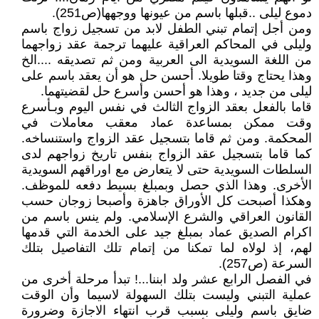
دموع ليلى ..قبلها باسم من عيونها ووجهها(ص251).
ومن أجل إتمام تبني الطفل لابد من تسجيل زواج باسم
وليلى في المحاكم العراقية عليهما ترجمة عقد زواجهما
من اللغة السويدية الى العربية ومن ثم تصديقه ....الخ
وهذا يحتاج وقتا طويلا. أحسن حل هو أن يعقد باسم على
ليلى من جديد ، وهذا هو أحسن وأسرع حل لقضيتهما.
قاما بالفعل بعقد الزواج الثالث في نفس اليوم وبـأسرع
وقت ممكن بمساعدة عماد معقب معاملات في
المحكمة. ومن ثم قاما بتسجيل عقد الزواج واستنساخه.
كما قاما بتسجيل عقد الزواج بنفس تاريخ زواجهم لدى
السلطات السويدية حتى لا يتعارض مع اوراقهم السويدية
الأخرى. وهذا الذي حصل وبمبلغ بسيط دفعه للموظف.
وهكذا أصبحت كل الأوراق جاهزة وأصبحا زوجان حسب
القانون العراقي والشرع الإسلامي. ولم ينس باسم من
اكرام الصديق عماد بمبلغ جيد على الخدمة التي قدمها
لهم، إذ لولاه لما تمكنا من إتمام تلك التفاصيل بتلك
السرعة (ص257).
في الفصل الرابع عشر ولد ابننا...! تبدأ مرحلة أخرى من
عملية التبني وليست بتلك السهولة لاسيما وأن الوقت
ضايق باسم وليلى بسبب قرب انتهاء الاجازة وضرورة