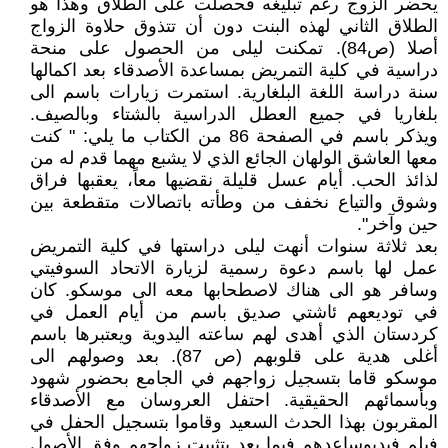
يحضر الزوج رغم تبليغه فحصلت على الطلاق وهذا هو
الطلاق الثاني لهذه البنت دون أن تتذوق حلاوة الزواج
أصلا (ص84). تمكنت ليلى من الحصول على منحة
دراسية في كلية التمريض بمساعدة الأصدقاء بعد اكمالها
سنة دراسة اللغة البلغارية. استمرت زيارات باسم الى
بلغاريا في جميع العطل الدراسية بالشتاء وبالصيف.
ويذكر باسم في الصفحة 86 من الكتاب ما يلي: " كنت
معها العاشق الولهان الجائع الذي لا يشبع مهما قدم له من
لذائذ الحب. أيام عسل قليلة نقضيها معاً، يعقبها فراق
وشوق والتياع نخفف من وطأته باتصالات متقطعة بين
حين وآخر".
بعد ثلاثة سنوات أنهت ليلى دراستها في كلية التمريض
عمل لها باسم دعوة رسمية لزيارة الاتحاد السوفيتي
وسافر هو الى هناك لاصطحابها معه الى موسكو. كان
في توديعهم ئاشتي صديق باسم من أيام العمل في
كردستان الذي أهدى لهم ساعته اليدوية ويعتبرها باسم
أغلى هدية على قلوبهم (ص 87). بعد وصولهم الى
موسكو قاما بتسجيل زواجهم في الجامع بحضور شهود
وبأسمائهم الحقيقية. احتفل العروسان مع الأصدقاء
المقربون بهذا الحدث السعيد وقاموا بتسجيل الحفل في
فيلم فيديوساعدهم فيما بعد بتثبيت زواجهم وفق الأصول