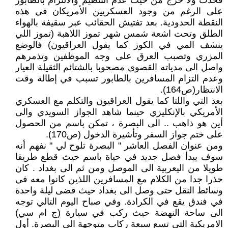
فحدث ولا حرج من حيث عدم التنظيم والالتزام بالطابور
على الرغم من وجود العسكريين الأمريكان في هذه
النقطة الحدودية. بعد تفتيش الحقائب عبر سقيفة بالهواء
الطلق وتحت اشعة شمس شهر تموز اللاهبة (تموز اللي
ينشف المي في الكوز كما يقول العراقيون) فالوضع
المزري وتصبب العرق على وجه الموظفين وتذمرهم
واصل الى مدياته القصوى مصحوبا بالشتائم الثقيلة العيار
وعدم التزام المسافرين بالطابور تسبب في إطالة وقت
الانتظار(ص164).
بعد التي واللتا كما يقول العراقيون والتكلم مع العسكري
الأمريكي بالإنكليزي حينما شاهد الجواز السويدي والى
أين هو ذاهب .. الى البصرة ، تمكن باسم من الحصول
على ختم جواز السفر وتأشيرة الدخول (ص170).
ومن عنوان الفصل العاشر " البصرة تلوح لي " نفهم أنه
سوف يبدأ فصل جديد في حياة باسم حيث قطع طريقا
طويلا من اليعربية الى الموصل ومن ثم الى بغداد . كان
حذرا جدا من الكلام مع المسافرين اللذين كانوا معه في
وسائط النقل حتى وصل الى بغداد حيث قضى ليلة واحدة
في فندق يقع في الكرادة. وفي صباح اليوم التالي توجه
الى ساحة النهضة حيث ركب في سيارة (ج ام سي)
الامريكية التي تسع سبعة ركاب متوجهة الى البصرة. أول