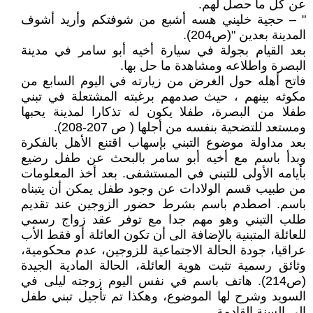
عن كل ما حصل لهم.
" – حجية خليني هسه أشبع من شوفتكم وأريد أشوف
المدينة بعدين "(ص204).
بعد القيام بجولة في سيارة أخيه أبو سامر في مدينة
البصرة واطلاعه ومشاهدة ما حل بها.
فاتح أهله حول الغرض من زيارته في اليوم السابع من
مكوثه بينهم ، حيث صدمهم برغبته المشتعلة في تبني
طفلا من البصرة، طفلا يكون له تذكارا لمدينة يحبها
ومستعد للتضحية بنفسه من أجلها ( ص 207-208).
بعد مداولة موضوع التبني بإسهاب اقتنع الأهل بالفكرة
وبدأ باسم مع أخيه أبو سامر بالبحث عن طفل رضيع
بأيامه الأولى للتبني في المستشفى. بعد أخذ المعلومات
من طبيب قسم الولادات عن وجود طفل يمكن أن يتبناه
باسم. اصطدم باسم بشرط حضور الزوجين عند تقديم
طلب التبني وهو مهم جدا مع توفر عقد زواج رسمي
للعائلة المتبنية بالإضافة الى أن تكون العائلة أو فقط الأب
عراقيا، جودة الحالة الاجتماعية للزوجين، عدم محكومية،
وثائق رسمية تثبت هوية العائلة، الحالة المادية الجيدة
(ص214). هاتف باسم في نفس اليوم زوجته ليلى في
السويد وشرح لها الموضوع، وهكذا تم تأجيل تبني طفل
الى السنة القادمة.