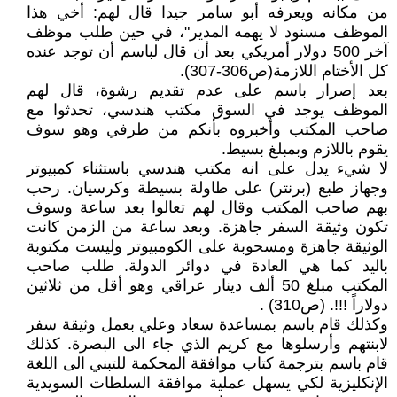
من مكانه ويعرفه أبو سامر جيدا قال لهم: أخي هذا
الموظف مسنود لا يهمه المدير"، في حين طلب موظف
آخر 500 دولار أمريكي بعد أن قال لباسم أن توجد عنده
كل الأختام اللازمة(ص306-307).
بعد إصرار باسم على عدم تقديم رشوة، قال لهم
الموظف يوجد في السوق مكتب هندسي، تحدثوا مع
صاحب المكتب وأخبروه بأنكم من طرفي وهو سوف
يقوم باللازم وبمبلغ بسيط.
لا شيء يدل على انه مكتب هندسي باستثناء كمبيوتر
وجهاز طبع (برنتر) على طاولة بسيطة وكرسيان. رحب
بهم صاحب المكتب وقال لهم تعالوا بعد ساعة وسوف
تكون وثيقة السفر جاهزة. وبعد ساعة من الزمن كانت
الوثيقة جاهزة ومسحوبة على الكومبيوتر وليست مكتوبة
باليد كما هي العادة في دوائر الدولة. طلب صاحب
المكتب مبلغ 50 ألف دينار عراقي وهو أقل من ثلاثين
دولاراً !!!. (ص310) .
وكذلك قام باسم بمساعدة سعاد وعلي بعمل وثيقة سفر
لابنتهم وأرسلوها مع كريم الذي جاء الى البصرة. كذلك
قام باسم بترجمة كتاب موافقة المحكمة للتبني الى اللغة
الإنكليزية لكي يسهل عملية موافقة السلطات السويدية