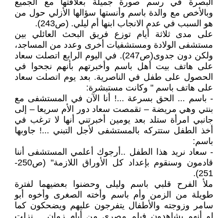
البصرة في رسم صورة جميلة بعلاقتها مع الجميع
وبالأخص مع والدة باسم وأنستها سؤالها الأزلي حول من
هو السبب في عدم الانجاب ابنها أم ليلي. (ص243).
على مدى ثلاثة أيام توزع فريق البحث العائلي بين
مستشفى الولادة ومستشفيات أخرى وعدد من المساجد،
ولكن دون جدوى(ص247). في اليوم الرابع اتصلت سعاد
على هاتف بيت أهل باسم وأخبرتهم بأنهم نجحوا في
الحصول على طفل في الناصرية. بعد يوم اتصلت سعاد
على هاتف باسم " وكانت مستبشرة:
- باسم ... الحق بسرعة ...! أنا الآن في المستشفى مع
بنتي وهي مريضة – تقمصت سعاد دور الأم سريعا – إلى
جانبي امرأة ستلد بعد يومين أخبرتني أنها لا ترغب في
أخذ الطفل ستتركه بالمستشفى لأجل التبني ...! جاوبها
باسم:
- سعاد نريد هذا الطفل ..أرجوك أعلمي المستشفى أننا
قادمون وسنقوم بإعداد كل الأوراق اللازمة" (ص250-
251).
ملأ الفرح قلبي باسم وليلى وحضنوا بعضيهما لفترة
طويلة من الزمن وأم باسم وأخته الصغرى وأخوه أبو
سامر وزوجته والأطفال يتفرجون عليهم ويضحكون كما
لو أنهم يشاهدون فيلم مصري من أيام زمان.... نزلت