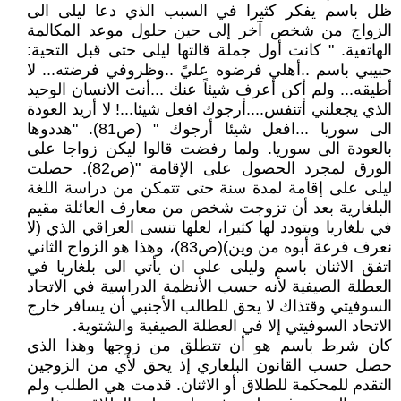
ظل باسم يفكر كثيرا في السبب الذي دعا ليلى الى
الزواج من شخص آخر إلى حين حلول موعد المكالمة
الهاتفية. " كانت أول جملة قالتها ليلى حتى قبل التحية:
حبيبي باسم ..أهلي فرضوه عليً ..وظروفي فرضته... لا
أطيقه... ولم أكن أعرف شيئاً عنك ...أنت الانسان الوحيد
الذي يجعلني أتنفس....أرجوك افعل شيئا...! لا أريد العودة
الى سوريا ...افعل شيئا أرجوك " (ص81). "هددوها
بالعودة الى سوريا. ولما رفضت قالوا ليكن زواجا على
الورق لمجرد الحصول على الإقامة "(ص82). حصلت
ليلى على إقامة لمدة سنة حتى تتمكن من دراسة اللغة
البلغارية بعد أن تزوجت شخص من معارف العائلة مقيم
في بلغاريا ويتودد لها كثيرا، لعلها تنسى العراقي الذي (لا
نعرف قرعة أبوه من وين)(ص83)، وهذا هو الزواج الثاني
اتفق الاثنان باسم وليلى على ان يأتي الى بلغاريا في
العطلة الصيفية لأنه حسب الأنظمة الدراسية في الاتحاد
السوفيتي وقتذاك لا يحق للطالب الأجنبي أن يسافر خارج
الاتحاد السوفيتي إلا في العطلة الصيفية والشتوية.
كان شرط باسم هو أن تتطلق من زوجها وهذا الذي
حصل حسب القانون البلغاري إذ يحق لأي من الزوجين
التقدم للمحكمة للطلاق أو الاثنان. قدمت هي الطلب ولم