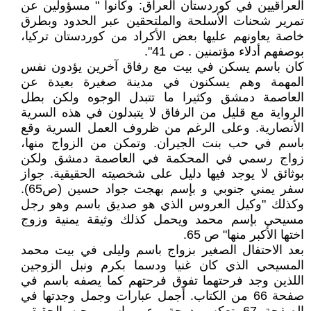
العراقيين في كوردستان العراق: وكانوا " مسؤولين عن
تمرير شحنات الأسلحة والملتحقين عبر الحدود وبطرق
خاصة يعاونهم عليها بعض الأكراد من كوردستان تركيا،
بوصفهم أدلاء مؤتمنين . ص 41".
كان باسم يسكن في بيت مع رفاق آخرين يؤدون نفس
المهمة وهم يسكنون في مدينة صغيرة بعيدة عن
العاصمة دمشق وكثيرا ما تتبدل الوجوه ولكن بطل
الرواية مع قليل من الرفاق لا يتبدلون في هذه السرية
الأنصارية. وعلى الرغم من ظروف العمل السرية وقع
باسم في حب بنت الجيران. وتمكن من الزواج منها،
زواج رسمي في المحكمة في العاصمة دمشق ولكن
بوثائق لا يوجد فيها دليل على شخصيته الحقيقية. جواز
سفر يمني جنوبي و بإسم بهجت جواد حسين (ص65).
وكذلك "وكيل العروس الذي هو صديق باسم وهو رجل
مسيحي بإسم محمد ويحمل كذلك وثيقة يمنية وزوج
اختها الأكبر منها" ص 65.
بعد الاحتفال الصغير بزواج باسم وليلى في بيت محمد
المسيحي الذي كان غنيا ودسما بكرم ونبل الزوجين
اللذين وجد فرحتهما تفوق فرحتهم كما يصفه باسم في
صفحة 66 من الكتاب. أجمل عبارات وجمل وجدتها في