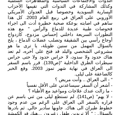
الندوات والاجتماعات السياسية والمظاهرات السلمية
وكذلك المشاركة في الندوات التي تقيمها الأحزاب
اليسارية السويدية وخصوصا قبل العدوان الأمريكي
الأوروبي على العراق في ربيع العام 2003. كل هذا
ساهم في اصابته بوعكة صحية خطيرة أدت الى اجراء
فحوصات طبية عديدة للدماغ والرأس " مع هذه
التطورات السريعة داخلني إحساس مزدوج، كازدواج
أوجاع رأسي بين الشقيقة وتصلب عضلات الدماغ ، يلح
بالسؤال المهمل من سنين طويلة، يا ترى ما هو
مشروعي الشخصي والبلد قد فتح على آخره، لم تعد
هناك حدود ولا سدود، لا حراس حدود ولا حتى حراس
سيطرات الطرق الداخلية "(ص139). قرر باسم السفر
الى العراق في نهاية شهر تموز 2003. وقع الخبر
كالصاعقة على ليلى.
" - الى العراق .. وأنت مريض ؟
- أشعر أن السفر سيساعدني على الأقل نفسياً
- ما زالت عندك علاجات ومواعيد مع الأطباء ؟
- لا يهم" (ص141). لم تستطع ليلى من ثني باسم عن
قراره بالسفر الى العراق على الرغم من عدم وجود
خطوط طيران الى هناك. جاوبها سأدبر حالي. ثم بادرها
بالسؤال : " ألا تريدين طفل زغيرون ...هيك قد الكمشة