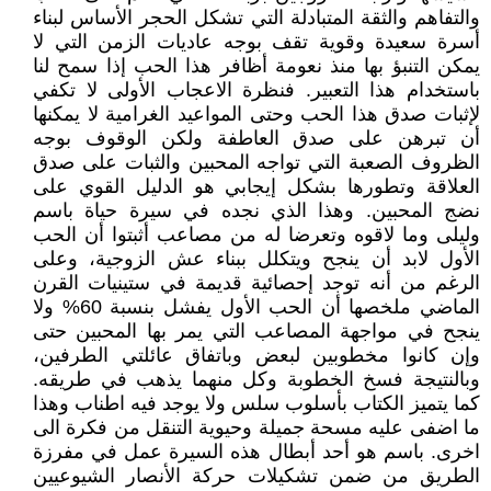
والتفاهم والثقة المتبادلة التي تشكل الحجر الأساس لبناء
أسرة سعيدة وقوية تقف بوجه عاديات الزمن التي لا
يمكن التنبؤ بها منذ نعومة أظافر هذا الحب إذا سمح لنا
باستخدام هذا التعبير. فنظرة الاعجاب الأولى لا تكفي
لإثبات صدق هذا الحب وحتى المواعيد الغرامية لا يمكنها
أن تبرهن على صدق العاطفة ولكن الوقوف بوجه
الظروف الصعبة التي تواجه المحبين والثبات على صدق
العلاقة وتطورها بشكل إيجابي هو الدليل القوي على
نضج المحبين. وهذا الذي نجده في سيرة حياة باسم
وليلى وما لاقوه وتعرضا له من مصاعب أثبتوا أن الحب
الأول لابد أن ينجح ويتكلل ببناء عش الزوجية، وعلى
الرغم من أنه توجد إحصائية قديمة في ستينيات القرن
الماضي ملخصها أن الحب الأول يفشل بنسبة 60% ولا
ينجح في مواجهة المصاعب التي يمر بها المحبين حتى
وإن كانوا مخطوبين لبعض وباتفاق عائلتي الطرفين،
وبالنتيجة فسخ الخطوبة وكل منهما يذهب في طريقه.
كما يتميز الكتاب بأسلوب سلس ولا يوجد فيه اطناب وهذا
ما اضفى عليه مسحة جميلة وحيوية التنقل من فكرة الى
اخرى. باسم هو أحد أبطال هذه السيرة عمل في مفرزة
الطريق من ضمن تشكيلات حركة الأنصار الشيوعيين