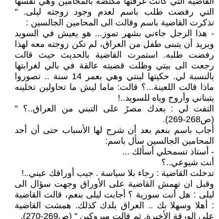
القاضية التي كانت غرفتها مكتضة بالمحامين وهي نفسها
التي رفضت طلب باسم لعدم وجود زوجته ليلى. "
تذكرت القاضية باسم وقالت الى المحامين الجالسين :
- هذا الرجل جاءني بشهر تموز... هو يعيش في السويد
ويريد أن يتبنى طفل من العراق، لم تكن زوجته معه لهذا
رفضت طلبه. استمرت القاضية بالحديث حيث قالت
رجعت الى بيتي وظلت قضيته عالقة في بالي لغرابتها
بالنسبة لي. حكيتها لبنتي وهي بعمر 14 سنة .. تصوروا
ماذا قالت اللعينة...؟ قالت: ماما ليش ما تحاولين تخلينه
يتبناني وأروح وياه للسويد..!
التفت لي : بعدك مصرً على التبني من العراق..؟ "
(ص268-269).
أجاب باسم بنعم بعد أن شرح لها الأسباب حتى أن أحد
المحامين الجالسين سأل باسم:
- أستاذ تسمحلي أسألك ...
أنت شيوعي..؟
تدخلت القاضية : رجاء بلا سياسة . جيب أوراقك عيني..!
وقبل ان تهمش القاضية على الأوراق وجهت سؤال الى
ليلى : هل أنت سورية ؟ أجابت ليلى بنعم، قالت القاضية
: أهلا وسهلا بك .. العراق بلدك كذلك. همشت القاضية
على الورقة الأخيرة. ثم قالت مبروكين " (ص269-270).