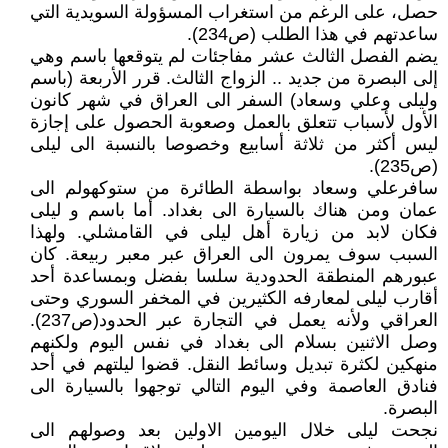
حصل، على الرغم من استغراب المسؤولة السويدية التي
ساعدتهم في هذا الطلب (ص234).
يضم الفصل الثالث عشر مفاجئات لم يتوقعها باسم وهي
إلى البصرة من جديد .. الزواج الثالث. قرر الأربعة (باسم
وليلى وعلي وسعاد) السفر الى العراق في شهر كانون
الأول لأسباب تتعلق بالعمل وصعوبة الحصول على إجازة
ليس أكثر من ثلاثة أسابيع وخصوصا بالنسبة الى ليلى
(ص235).
سافرعلي وسعاد بواسطة الطائرة من ستوكهولم الى
عمان ومن هناك بالسيارة الى بغداد. أما باسم و ليلى
فكان لابد من زيارة أهل ليلى في القامشلي. ولهذا
السبب سوف يمرون الى العراق عبر معبر ربيعة. كان
عبورهم المنطقة الحدودية سلسا بفضل وبمساعدة أحد
أقارب ليلى لمعارفه الكثيرين في المخفر السوري وحتى
العراقي ولأنه يعمل في التجارة عبر الحدود(ص237).
وصل الاثنين بسلام الى بغداد في نفس اليوم ولكنهم
منهكين لكثرة تبديل وسائط النقل. قضوا ليلتهم في أحد
فنادق العاصمة وفي اليوم التالي توجهوا بالسيارة الى
البصرة.
نجحت ليلى خلال اليومين الاولين بعد وصولهم الى