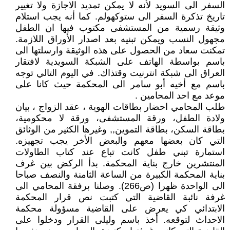
السفر الى السويد لأنه لا يمكن تمديد الاجازة ولا تغيير
تاريخ تذكرة السفر الى ستوكهولم. كما أنه يجب استلام
وثيقة رسمية من المستشفى مكتوب فيها ان الطفل
مجهول النسب ويمكن تبنيه بعد اصدار الأوراق اللازمة.
تمكنت سعاد من الحصول على هذه الوثيقة وارسلتها الى
باسم بواسطة الهاتف على الشبكة السويدية لافتقار
العراق الى شبكة انترنيت وقتذاك. في اليوم التالي توجه
باسم مع أخيه أبو سامر الى المحكمة حيث كانا على
موعد مع احد المحامين .
طلب المحامي احضار بطاقات الهوية ، عقد الزواج ، بيان
ولادة الطفل، ورقة المستشفى، ورقة لا محكومية،
بطاقة السكن، بطاقة التموين,, وغيرها الكثير من الوثائق
التي كان بعضها معهم والبعض الأخر يجب تجهيزه.
استمارة تبني طفل كانت تباع عند كتاب الطاولات
المنتشرين خارج بناية المحكمة. بدأ الركض بين غرف
بناية المحكمة الكبيرة من الساعة الثامنة والنصف صباحا
الى الواحدة ظهرا (ص266). وصلنا برفقة المحامي الى
غرفة نائبة القاضية التي كتبت نص قرار المحكمة
الابتدائي كي يعرض على القاضية مسؤولة محكمة
الاحداث لتوقعه. أخذ باسم وليلى القرار ودخلوا على