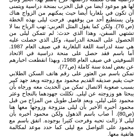
لها هو موعود أيضا من قبل الحزب بمنحة دراسية ويتمنى
أن تكون في بلغاريا أيضا حيث يمكنهم من الزواج هناك
ولن يستطيع أحد من يوقفهم. فرحت ليلى بهذه الخطة
(ص 76). ولكن كما يقول المثل العربي: تهب الرياح بما لا
تشتهي السفن، وهذا الذي حدث: لم تتمكن ليلى من
الحصول على المنحة الدراسية، وكل الذي حصلت عليه
هي سنة لدراسة اللغة البلغارية في صيف العام 1987.
أما باسم فقد حصل على منحة دراسية في الاتحاد
السوفيتي في صيف العام 1988، وبهذا انقطعت اخبارهم
عن بعض لمدة سنة كاملة (ص77).
تمكن باسم من العثور على رقم هاتف السكن الطلابي
حيث يقيم صديقه القديم محمود مع زوجته وبعد جهد كبير
بسبب صعوبة الاتصال تمكن من الحديث معه ورجاه بأن
يبحثا هو وزوجته عن ليلى. تكللت جهودهما بالنجاح وعثر
محمود على ليلى. وبعد فاصل طويل من المزاح من قبل
محمود أخبره الأخير بأن ليلى متزوجة وزوجها معها هنا
(ص80). أ صاب باسم الذهول ولكن محمود أخبره بأن
ليلى لا زالت تحبه وفرحت كثيرا بوجوده. اتفق باسم مع
محمود على التواصل مع ليلى كما حدد موعد لمكالمة
هاتفية معها.