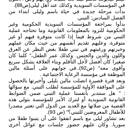
في المؤسسات السويدية وكذلك عند أهل ليلى(ص88).
بدأت مرحلة جديدة في حياة باسم وليلى ابتداء من
الفصل السادس: التبني.
بدأوا بمراجعة المؤسسات السويدية الحكومية وغير
الحكومية للتزود بالمعلومات القانونية وما تحتاجه عملية
التبني من شروط فيما إذا كانت متوفرة فيهم أو غير
متوفرة. وعليهم تقديم أنفسهم من حيث مكان عملهم
وخبرتهم ورغبتهم في تبني طفلا بغض النظر عن العرق
واللون والدين والجنس. وكذلك عمر الطفل،" كلما كان
صغيرا كان أفضل لأجل التأقلم وبناء العلاقة بشكل سريع
وأقوى معه" (ص92)..في جوابهم على أسئلة مالين
الموظفة في مؤسسة الرعاية الاجتماعية .
وبعد فترة قصيرة اتصلت مالين بليلى وأخبرتها بالحصول
على الموافقة الأولية للمؤسسة لطلب التبني. مع سؤالها
: " هل سنتدبر بأنفسنا عملية التبني ضمن الضوابط
القانونية السويدية أو لنترك الأمر للمؤسسة بتولي هذه
القضية من صلاتها مع العديد من الدول التي تعتبر مصدرا
للأطفال المعروضين للتبني؟" (ص 93).
بعد تشاور ليلى مع باسم اتفقوا على أن يتبنوا طفلا من
سوريا. وكان عليهم حضور جلسات مع عوائل أخرى