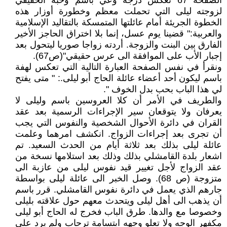
الصفحة 67 تعكس درجة وعي باسم وحبه الحقيقي
لزوجته ليلى التي تحملت معظم وخطورة أوزار هذه
الخطوة الجريئة أمام عائلتها المتمسكة بالتقاليد الإسلامية
والعربية:" قضينا يوم عسل، إنما بلا اختراق الحاجز الأخير
الفارق بين البنت والزوجة. أردته زواجا صوريا ليتحول بعد
إجبار الأب على الموافقة الى عرس حقيقي"(ص67).
ونقرأ في نفس الصفحة العبارة التالية التي تعكس لهفة
باسم ليكون أحد أعضاء عائلة الحاج أبو ليلى.: " متى يفتح
لي هذا الباب بحب بدل الخوف ".
والطريف في الأمر أن كلا العروسين باسم وليلى لا
يعرفان ولا يتوقعان سير الإجراءات الرسمية بعد عقد
القران في دائرة الأحوال الشخصية والنفوس التي يجب
أن تجرى بعد إجراءات الزواج. انكشف امرهما وعلمت
عائلة ليلى بذلك بعد ثلاثة أيام من الحدث السعيد. تم
اشعار بلدة القامشلي بذلك وذلك بعد استلامها نسخة من
عقد الزواج لأجل تغيير قيد نفوس ليلى من عازبة الى
متزوجة (ص 68). وصل الخبر الى عائلة ليلى بواسطة
جارهم الذي يعمل في دائرة نفوس القامشلي. قرر باسم
أن يذهب الى أهل ليلى ويتحدث معهم حول علاقته بليلى
وخصوصا مع والدها. طرق الباب فخرج له الحاج أبو ليلى
مكفهر الوجه ولا تعلو وجهه ابتسامة ترحاب ولم يرد على