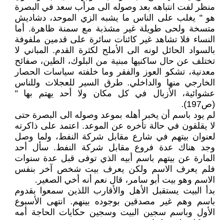
منظر لفت انتباهه بعد وصوله الى مرأب سعد في البصرة
هو " يغلب على الناس ما يشبه الزي الموحد، دشاديش
متسخة ولحى طويلة غير مشذبة مع سمنة ظاهرة. أما
النساء فلا تشاهد غير كائنات سائرة على قدمين ملفوفة
بالسواد الحائل لونه الى الأملح لكثرة القدم. المباني لا
تختلف عن حال ساكنيها مبنية من البلوك، الطين، صفائح
معدنية، تشكو العوز والفقر وما خلفته سياسات الحصار
الخارجي منها والداخلي. طرق السير للعجلات وللناس
عشوائية، الأزبال في كل مكان ولا أحد يهتم بها "
(ص197).
لم يود باسم أن يخبر أهله بموعد وصوله الى البصرة حتى
لا يقلقون في حالة تأخره عن الموعد. اعتمد على ذاكرته
لعنوان بيتهم في شارع مقابل شركة النفط، ولما وصل
وجد هناك عدة فروع مقابل شركة النفط. سأل أحد
المارة عن بيتهم باسم أبيه الذي توفى قبل عدة سنوات
فلم يعرف الاسم ولكن يعرف بيت شخص آخر بنفس
الاسم وهو بيت أبو سامر، قال نعم أنه أخي الصغير.
بدأ البيت يستقبل الأهل والأقارب اللذين سمعوا بقدوم
باسم وهم غير مصدقين بوجوده بينهم. انتهى الأسبوع
الأول وباسم سجين البيت وسجين حكايات الحاجة أمه