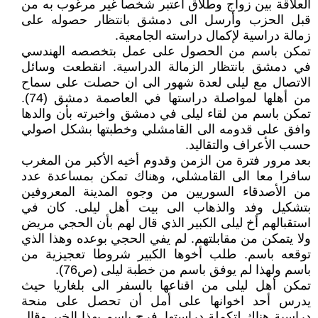
العلاقة بين زواج وطلاق اعتبر شخصا غير مرغوب به من
قبل الحزب وأرسل الى دمشق بانتظار حصوله على
زمالة دراسية لإكمال دراسته الجامعية.
تمكن باسم من الحصول على عمل بتخصصه الهندسي
في دمشق بانتظار الزمالة الدراسية. انقطعت وسائل
الاتصال مع ليلى لعدة شهور الى ان حصلت على سماح
من أهلها لمواصلة دراستها في العاصمة دمشق (74).
تمكن باسم من لقاء ليلى في دمشق واخبرته بأن والدها
وافق على قدومه الى القامشلي وخطبتها بشكل اصولي
حسب الأعراف والتقاليد.
بعد مرور فترة من الزمن وقدوم أخيه الأكبر من المغرب
سافرا معا الى القامشلي، وهناك تمكن بمساعدة عدد
من الأصدقاء السوريين من وجوه المدينة المعروفين
بتشكيل وفد والذهاب الى بيت أهل ليلى. كان في
استقبالهم أخ ليلى الكبير الذي قال لهم بأن الحجي مريض
ولا يتمكن من مقابلتهم. لم يفي الحجي بوعده وهذا الذي
توقعه باسم. طلب أخوها الكبير شروطا تعجيزية من
باسم ولهذا لم يوفق باسم من خطبة ليلى (ص76).
تمكن أهل ليلى من اقناعها بالسفر الى بلغاريا حيث
يدرس أحد اخوانها على أمل أن تحصل على منحة
دراسية هناك لتكملة دراستها. فرح باسم بهذا الخبر وقال