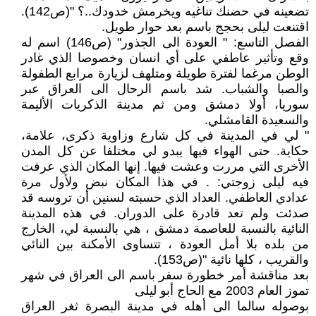
تضعينه في حضنك تناغيه ويخرمش خدودك..؟ "(ص142).
اقتنعت ليلى بحجج باسم بعد حوار طويل.
الفصل التاسع: " العودة الى الجذور" (ص146) اسم له
وقع وتأثير عاطفي على أي انسان وخصوصا الذي غادر
الوطن مرغما لفترة طويلة ومتلهف لزيارة مرابع الطفولة
والصبا والشباب. شد باسم الرحال الى العراق عبر
سوريا، أولا دمشق ومن ثم مدينة الذكريات الأليمة
والسعيدة القامشلي.
" لي في المدينة في كل شارع وزاوية ذكرى، علامة،
حكاية. حتى الهواء فيها يبدو لي مختلفا عن كل المدن
الأخرى التي مررت وعشت فيها. إنها المكان الذي عرفت
فيه ليلى زوجتي: . في هذا المكان نبض ولأول مرة
عدادي العاطفي. العداد الذي حسبته لسنين أن تروسه قد
صدئت ولم تعد قادرة على الدوران. في هذه المدينة
النائية بالنسبة للعاصمة دمشق ، هي بالنسبة لي، الخارج
من بلده بلا أمل العودة ، تتساوى الأمكنة بين النائي
والقريب ، كلها نائية "(ص153).
بعد مناقشة أمر خطورة سفر باسم الى العراق في شهر
تموز العام 2003 مع الحاج أبو ليلى
بوصوله سالما الى أهله في مدينة البصرة ثغر العراق