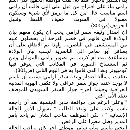
بدأ التفكير باختيار اسم له. تمت موافقة الجميع على اسم
رامي بناء على اقتراح من قبل ليلى التي قالت أن رامي
اسم مناسب خال من كل ما يرمز لأي شيء وسيكون
مقبولا في السويد، خفيف اللفظ وقليل
الحروف(ص300).
ان اصدار وثيقة سفر لرامي يجب ان يكون معهم بيان
الولادة الذي فاتهم في خضم الفرحة أن يحصلون عليه
من المستشفى في الناصرية. ولهذا تم الاتفاق على أن
يسافر أبو سامر الى الناصرية لجلب بيان الولادة
بمساعدة بيت أم كريم. تم تصوير رامي بالموبايل ومن
ثم استنساخ الصورة في المكاتب التي يتوفر فيها
كومبيوتر وهذا الذي قاموا به في اليوم التالي (ص301).
تعقدت مسألة اصدار وثيقة سفر لرامي بسبب أن باسم
لا يوجد عنده جواز سفر عراقي ولا تكفي الهوية المدنية
العراقية وحينما أخرج جواز السفر السويدي للموظف
تعقد الأمر أكثر.
" وعلى الرغم من موافقة مدير الجنسية بعد أن راجعه
باسم وكتب على وثيقة الطلب " تسهيل الأمر للحالة
الإنسانية " ، لكن الموظف صاحب الشأن لم يأخذ بأمر
المدير وظل مصرا على الرفض.
انتحى بباسم وبأبو سامر موظف آخر كان يراقب الحالة