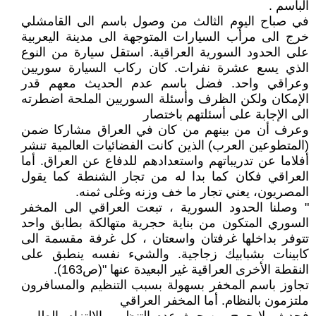
الباسم .
في صباح اليوم الثالث من وصول باسم الى القامشلي
خرج الى مرأب السيارات المتوجهة الى مدينة اليعربية
على الحدود السورية العراقية. استقل سيارة من النوع
الذي يسع عشرة نفرات. كان ركاب السيارة سوريين
وعراقي واحد. فضل باسم عدم الحديث معهم قدر
الإمكان ولكن الظرف وأسئلة السوريين الملحة اضطرته
الى الإجابة على أسئلتهم باختصار
وعرف أن من بينهم من كان في العراق مشاركا ضمن
(المتطوعين العرب) الذين كانت الفضائيات العالمية تنشر
أفلاما عن تدريباتهم واستعدادهم للدفاع عن العراق. أما
العراقي فكان كما بدا له من تجار الشنطة كما يقول
المصريون، يعني تجار ما خف وزنه وغلى ثمنه.
" وصلنا الحدود السورية ، تبعت العراقي الى المخفر
السوري المتكون من بناية حجرية متهالكة بطابق واحد
تتوفر بداخلها غرفتان واسعتان ، كل غرفة مقسمة الى
كابينات بشبابيك زجاجية. والشيء نفسه ينطبق على
النقطة الأخرى العراقية غير البعيدة عنها "(ص163).
تجاوز باسم المخفر بسهولة بسبب التنظيم والمسافرون
ملتزمون بالنظام. أما المخفر العراقي