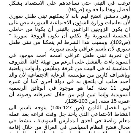
ترغب في التبني حتى تساعدهم على الاستعداد بشكل
أفضل وهذا ما فعلوه (ص94).
وفي دمشق اتضح لهم بأنه لا يمكنهم تبني طفل سوري
لأن تعليمات وزارة الشؤون الاجتماعية السورية تنص على
ان يكون الزوجين الراغبين بالتبني أن يكونا من حاملي
الجنسية السورية ولا يكفي أن تكون الزوجة سورية "
(ص102). وبسبب هذا الشرط لم يتمكنا من تبني طفل
سوري لأن باسم عراقي وليلى سورية.
ان تجربة تبني طفل عراقي اسمه أحمد موجود في
السويد باءت بالفشل على الرغم من تهيئة كافة الظروف
المناسبة له في البيت من غرفة وملابس وأدوات رياضية
وبإشراف كارين من مؤسسة الرعاية الاجتماعية لأن والد
أحمد طلب أن يلتحق به في دولة أخرى كما أن عمره
ليس 11 سنة كما هو موجود في الوثائق الرسمية
السويدية وإنما تبين لهم من خلال تصرفاته وصوته أن
عمرة 15 سنة. (ص 103-126).
في الفصل الثامن (ص 127-145) يتوجه باسم الى
النشاط الاجتماعي الذي يأخذ جل وقت فراغه بعد عمله
معلم رياضة في احدى المدارس السويدية ، ينشط في
مجال فضح النظام السياسي في العراق من خلال إقامة