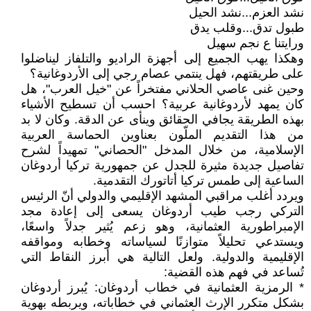
نشد العزم...نشد الحيل
طبول تدق...وقلب يدق
ورايتنا ع نجم سهيل
وهكذا يهب الجميع إلى أجهزة الراديو والتلفاز ليناضلوا
على طريقتهم، فهل ينتمي عصام رجي إلى الأردوغانية؟
وحين غنى عاصي الحلاني مفتخراً عن "خيل العرب"، هل
كان يمهد لأردوغانية عربية؟ احسب أن تسطيح الأشياء
بهذه الطريقة يجافي الحقائق وينأى عن الدقة. وكان لا بد
من هذا التقديم الملّون بعناوين الحماسة العربية
الإسلامية، من خلال المدخل "الحصاني" تمهيداً لشرح
تفاصيل جديدة مثيرة للجدل عن جمهورية تركيا أردوغان
الساعية إلى طمس تركيا أتاتورك التقدمية.
ويردد أغلب مراقبي المشهد الإقليمي والدولي أنّ الرئيس
التركي رجب طيب أردوغان يسعى إلى إعادة مجد
الإمبراطورية العثمانية، وهو زعم يُثير جدلاً واسعًا،
ويستدعي تحليلاً متوازنًا لسياساته وخطابه ومواقفه
الإقليمية والدولية. ولعل التالية هي أبرز النقاط التي
تُساعد في فهم هذه القضية:
* الرمزية العثمانية في خطاب أردوغان: يُبرز أردوغان
بشكل متكرر الإرث العثماني في خطاباته، ويربطه بهوية