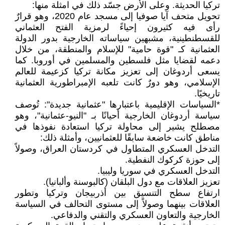
تركيا الحديثة. وعلى الأرض جسّد ذلك في امثلة منها:
تحويل متحف آيا صوفيا إلى مسجد عام 2020، وهو قرارٌ
رأى فيه كثيرون إحياءً لرمزية الفتح العثماني
للقسطنطينية، مشبهين سياساته الخارجية بدور الدولة
العثمانية كـ "قوة حامية" للإسلام والمنطقة، من خلال
دعمه لقضايا مثل فلسطين والمسلمين في أوروبا. كما
يسعى أردوغان إلى تعزيز مكانة تركيا كزعيمة للعالم
الإسلامي، وهو دورٌ كانت تلعبه الإمبراطورية العثمانية
تاريخيًا.
*السياسات الإقليمية باعتبارها "عثمانية جديدة": تُوصف
سياسة أردوغان الخارجية أحيانًا بـ "النيو-عثمانية"، وهو
مصطلح يشير إلى محاولة تركيا استعادة نفوذها في
مناطق كانت خاضعة سابقًا للعثمانيين، وأمثلة ذلك:
التدخل العسكري المتطاول في كردستان العراق، وصولاً
إلى حوزة كركوك النفطية.
التدخل العسكري في سوريا وليبيا.
تعزيز العلاقات مع دول البلقان (كالبوسنة وألبانيا).
ارتفاع سطح التنسيق بين أذربيجان وتركيا وتطور
العلاقات بينهما وصولاً إلى مستوى التحالف في السياسة
الخارجية والتعاون العسكري والتقني والدفاعي.