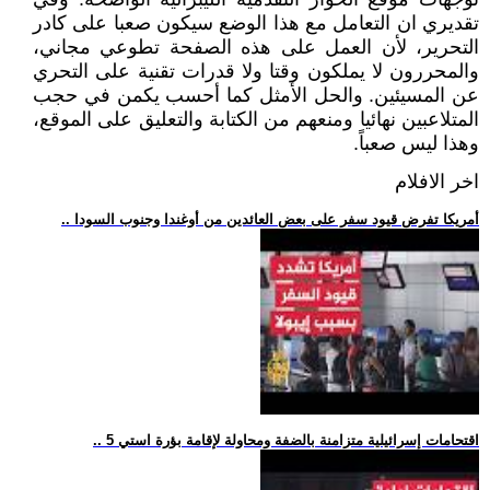
تقديري ان التعامل مع هذا الوضع سيكون صعبا على كادر
التحرير، لأن العمل على هذه الصفحة تطوعي مجاني،
والمحررون لا يملكون وقتا ولا قدرات تقنية على التحري
عن المسيئين. والحل الأمثل كما أحسب يكمن في حجب
المتلاعبين نهائيا ومنعهم من الكتابة والتعليق على الموقع،
وهذا ليس صعباً.
اخر الافلام
.. أمريكا تفرض قيود سفر على بعض العائدين من أوغندا وجنوب السودا
.. 5 اقتحامات إسرائيلية متزامنة بالضفة ومحاولة لإقامة بؤرة استي