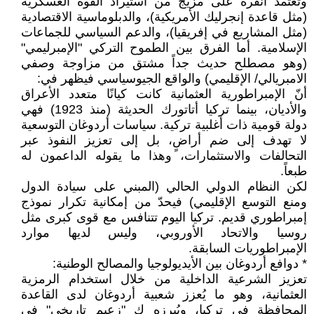
وتعتمد أنقرة على مزيج من استيراد القوة العسكرية
(مثل قاعدة إنجرليك الأمريكية)، والدبلوماسية الاقتصادية
(مثل المشاريع في إفريقيا)، والدعم السياسي للجماعات
الإسلامية. أما الفرق بين الطموح التركي "الإمبرليمي"
(وهو مصطلح حديث جداً مشتق من مزاوجة وصفي
الامبريالي/ الإقليمي) والواقع الجيوسياسي فيظهر في:
أنّ الإمبراطورية العثمانية كانت كيانًا متعدد الأعراق
والأديان، بينما تركيا أتاتورك الحديثة (منذ 1923) فهي
دولة قومية ذات أغلبية تركية. سياسات أردوغان التوسعية
لا تهدف إلى ضم أراضٍ، بل إلى تعزيز النفوذ عبر
التحالفات والاستثمارات، وهذا ما يقوله الداعمون له
طبعاً.
لكن النظام الدولي الحالي (المبني على سيادة الدول
ومنع التوسع الإقليمي) فيحدّ من إمكانية تكرار نموذج
إمبراطوري قديم. تركيا اليوم تتنافس مع قوى كبرى مثل
روسيا والاتحاد الأوروبي، وليس لديها موارد
الإمبراطوريات السابقة.
* دوافع أردوغان بين الأيديولوجيا والمصالح الوطنية:
تعزيز الشرعية الداخلية من خلال استخدام الرمزية
العثمانية، وهو ما يُعزز شعبية أردوغان لدى القاعدة
المحافظة في تركيا، ويُبرزه ك "زعيم تاريخي" في