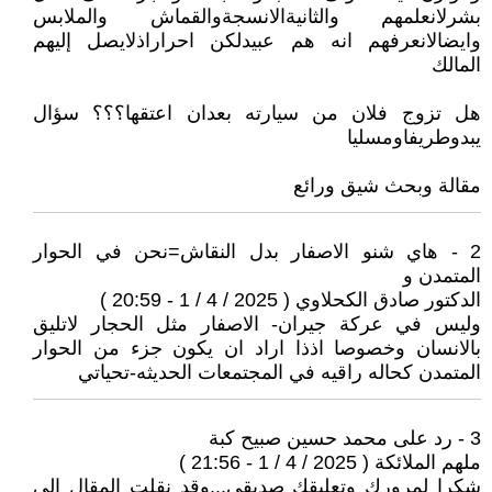
بشرلانعلمهم والثانيةالانسجةوالقماش والملابس
وايضالانعرفهم انه هم عبيدلكن احراراذلايصل إليهم
المالك
هل تزوج فلان من سيارته بعدان اعتقها؟؟؟ سؤال
يبدوطريفاومسليا
مقالة وبحث شيق ورائع
2 - هاي شنو الاصفار بدل النقاش=نحن في الحوار
المتمدن و
الدكتور صادق الكحلاوي ( 2025 / 4 / 1 - 20:59 )
وليس في عركة جيران- الاصفار مثل الحجار لاتليق
بالانسان وخصوصا اذذا اراد ان يكون جزء من الحوار
المتمدن كحاله راقيه في المجتمعات الحديثه-تحياتي
3 - رد على محمد حسين صبيح كبة
ملهم الملائكة ( 2025 / 4 / 1 - 21:56 )
شكرا لمرورك وتعليقك صديقي...وقد نقلت المقال الى