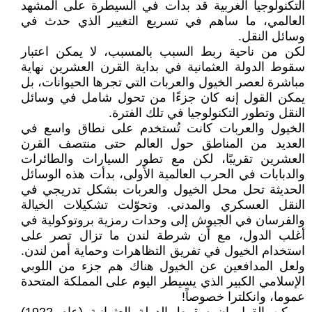
التكنولوجيا الغربية قد بدأت في السيطرة على المشهد
العالمي، ما ساهم في تسريع التغيير الذي حدث في
وسائل النقل.
لكن من ناحية ربط السبب بالمسبب، لا يمكن اعتبار
سقوط الدولة العثمانية في بداية القرن العشرين نهاية
مباشرة لعصر الخيول والعربات التي تجرها الحيوانات، بل
يمكن القول إنه كان جزءًا من تحول شامل في وسائل
النقل وتطور التكنولوجيا في تلك الفترة.
الخيول والعربات كانت تُستخدم على نطاق واسع في
العديد من المناطق حول العالم حتى منتصف القرن
العشرين تقريبًا، لكن مع تطور السيارات والطائرات
والدبابات في الحرب العالمية الأولى، بدأت هذه الوسائل
الحديثة تحل محل الخيول والعربات بشكل تدريجي في
النقل العسكري والمدني. وتحوّلت تشكيلات الخيالة
والفرسان في الجيوش إلى وحدات رمزية بروتوكولية في
أغلب الدول، مع أن شرطة لندن ما تزال تصر على
استخدام الخيول في تفريق التظاهرات وحماية أمن لندن.
ولعل المدافعين عن الخيول هناك هم جزء من اللوبي
الإسلامي الكبير الذي يسيطر اليوم على المملكة المتحدة
عموما، وانكلترا خصوصاً!