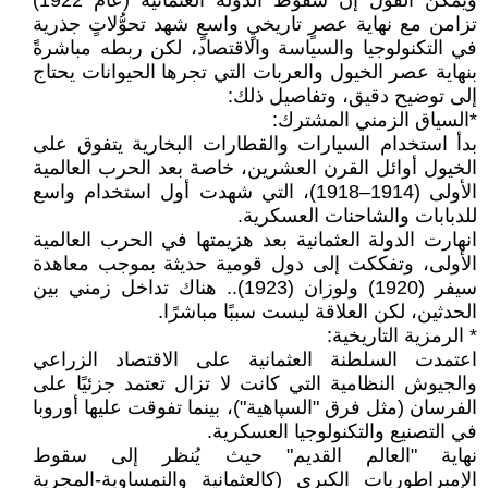
ويمكن القول إن سقوط الدولة العثمانية (عام 1922)
تزامن مع نهاية عصرٍ تاريخيٍ واسعٍ شهد تحوُّلاتٍ جذرية
في التكنولوجيا والسياسة والاقتصاد، لكن ربطه مباشرةً
بنهاية عصر الخيول والعربات التي تجرها الحيوانات يحتاج
إلى توضيح دقيق، وتفاصيل ذلك:
*السياق الزمني المشترك:
بدأ استخدام السيارات والقطارات البخارية يتفوق على
الخيول أوائل القرن العشرين، خاصة بعد الحرب العالمية
الأولى (1914–1918)، التي شهدت أول استخدام واسع
للدبابات والشاحنات العسكرية.
انهارت الدولة العثمانية بعد هزيمتها في الحرب العالمية
الأولى، وتفككت إلى دول قومية حديثة بموجب معاهدة
سيفر (1920) ولوزان (1923).. هناك تداخل زمني بين
الحدثين، لكن العلاقة ليست سببًا مباشرًا.
* الرمزية التاريخية:
اعتمدت السلطنة العثمانية على الاقتصاد الزراعي
والجيوش النظامية التي كانت لا تزال تعتمد جزئيًا على
الفرسان (مثل فرق "السپاهية")، بينما تفوقت عليها أوروبا
في التصنيع والتكنولوجيا العسكرية.
نهاية "العالم القديم" حيث يُنظر إلى سقوط
الإمبراطوريات الكبرى (كالعثمانية والنمساوية-المجرية