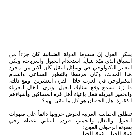
يمكن القول إنّ سقوط الدولة العثمانية كان جزءاً من
السياق الذي مهّد لنهاية استخدام الخيول والعربات، ولكن
التغيير التكنولوجي في وسائل النقل كان أكبر من مجرد
هذا الحدث، وكان مرتبطًا بالتطور الصناعي والتقدم
التكنولوجي في الغرب خلال القرن العشرين. ومع ذلك،
ما زلنا نسمع وقع سنابك الخيل، ونرى البغال الجرباء
والحمير الهزيلة تنقل بإعياء أهل غزة المساكين وأشياءهم
الفقيرة. هل الحصان هو كل ما تبقى لهم؟
تنطلق الحماسة العربية لخوض حروبها دائماً على صهوات
الخيول والبغال والحمير، فيردد اللبناني عصام رجي
بصوته الرجولي القوي:
فوق الخيل...فوق الخيل