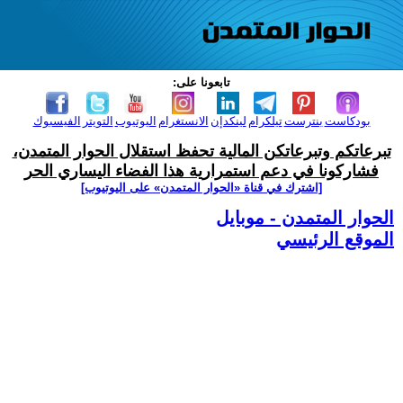
تابعونا على:
بودكاست
بنترست
تيلكرام
لينكدإن
الانستغرام
اليوتيوب
التويتر
الفيسبوك
تبرعاتكم وتبرعاتكن المالية تحفظ استقلال الحوار المتمدن،
فشاركونا في دعم استمرارية هذا الفضاء اليساري الحر
[اشترك في قناة ‫«الحوار المتمدن» على اليوتيوب]
الحوار المتمدن - موبايل
الموقع الرئيسي