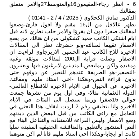
6 - انظر رجاء-المقيمون16والمتوسط27والامر متعلق
بمقالتك
الدكتور صادق الكحلاوي ( 2025 / 4 / 2 - 01:41 )
يظهر عالاقل من ال16 مقيم ولا اقول قارئ-وضعوا
لمقالتك صفرا دون ان يقرؤا-والامر جلب نظري لانه قبل
ايام اشتكى الكاتب حميد كشكولي من ان هنالك من يضع
الاصفار تقييما لمقالته-ولو حضرتك نظر الى المقالات
الاخيره للاخ الكاتب عبد الحسين الازيرجاوي لراءيت ان
الاصفار وصلت قرابة ال200 لمقالات موثقه وغنيه
ومفيده ولكن ربمابعض-المتدينين-لايرغبون فيها ويعتبرون
-التصفير-هو الطريقة عندهم للتعبير عن ذوقهم حتى
بدون قراءة النص-وهكذا -اخي استاذ ملهم ومقالتك
الاخيره عن الخيول في الايام الاخيره للاقطاع العالمي-
الدوله العثمانية مثالا- وفي اول يوم من نشرها جمعت
حوالي 15صفرا وربما ستصل الى المئات في الايام
الاخيره-وانا بتعليقي رقم 2 اردت ايقاف هذا التجني في
التعامل مع راءي الكاتب من قبل البعض الذين ديدنهم
وضع الاصفار وليس القراءة للاستفاده والتفاعل البناء مع
النص المنشور بالتعليق والمناقشه الحقيقيه المفيده سلبا
كانت او ايجابا-وهكذا اخي استاذ ملهم فانا لم اكن متوهما