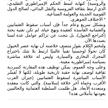
والروسية) كنهاية لنمط الحكم الإمبراطوري التقليدي،
الذي ارتبط بثقافة الفروسية والنقل البدائي، لصالح الدول
القومية الحديثة والعولمة الصناعية.
* الاختلاف الجوهري:
وبشكل سريع وعام جداً فإن أسباب سقوط العثمانيين
والعثمانية الفاسدة كعقيدة ونهج حياة، لم تكن تقنية بحتة
(كتراجع الخيول)، بل نتجت عن تراكم عوامل عدة لسنا
بصددها الآن.
ولنختم الكلام بقول منصف خلاصته أن نهاية عصر الخيول
كان تحولًا لوجستياً تقنياً عالميًا ارتبط بلا شك باختراع
المحرك البخاري والسيارة، وليس له علاقة مباشرة
بسياسة إمبراطورية معينة.
وعلى وجه العموم، يمكن توظيف هذه المقارنة كسردية
ثقافية لوصف نهاية حقبة تاريخية طويلة، لكنها لا تُفسِّر
الأسباب المباشرة لسقوط العثمانيين (جيران العرب
الأقرب وحماة آخر خلافة إسلامية)، والتي كانت معقدة
ومتعددة الأبعاد. هل ظلمت السلطنة العثمانية والحالمين
بعودتها بتأملاتي هذه؟