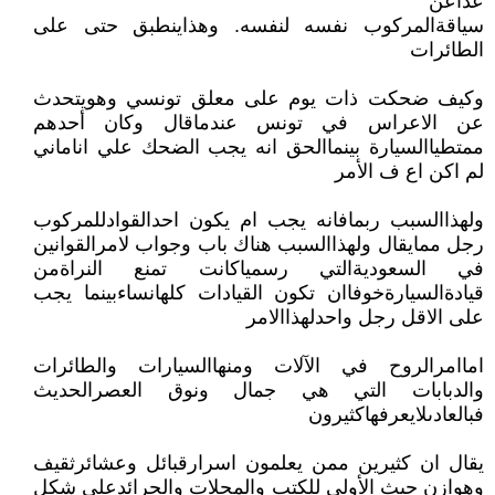
عداعن
سياقةالمركوب نفسه لنفسه. وهذاينطبق حتى على
الطائرات
وكيف ضحكت ذات يوم على معلق تونسي وهويتحدث
عن الاعراس في تونس عندماقال وكان أحدهم
ممتطياالسيارة بينماالحق انه يجب الضحك علي اناماني
لم اكن اع ف الأمر
ولهذاالسبب ربمافانه يجب ام يكون احدالقوادللمركوب
رجل ممايقال ولهذاالسبب هناك باب وجواب لامرالقوانين
في السعوديةالتي رسمياكانت تمنع النراةمن
قيادةالسيارةخوفاان تكون القيادات كلهانساءبينما يجب
على الاقل رجل واحدلهذاالامر
اماامرالروح في الآلات ومنهاالسيارات والطائرات
والدبابات التي هي جمال ونوق العصرالحديث
فبالعادىلايعرفهاكثيرون
يقال ان كثيرين ممن يعلمون اسرارقبائل وعشائرثقيف
وهوازن حيث الأولى للكتب والمجلات والجرائدعلى شكل