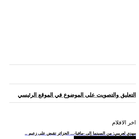
التعليق والتصويت على الموضوع في الموقع الرئيسي
اخر الافلام
.. مهدي لعريبي: من السينما إلى -مافيا-... الجزائر تقبض على زعيم