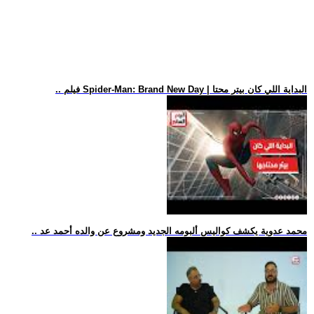
.. فيلم Spider-Man: Brand New Day | البداية اللي كان بيتر محتا
.. محمد عدوية يكشف كواليس ألبومه الجديد ومشروع عن والده أحمد عد