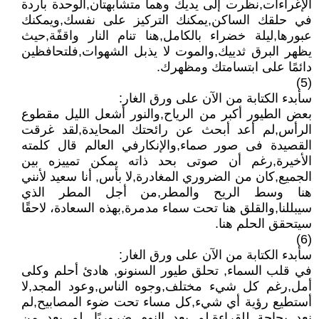
الإغراءات,نظرت إلى يديك وهما متشابهتان,الوحدة باردة
في حلقك الساكن,يمكنك التركيز على نفسك,ويمكنك
عبورها,ليلة خضراء بالكامل,هنا تنام النار واقفًة,حيث
يظهر البرق ثدييك,والموت لا يذبل الشهوات,فلتحافظين
دائمًا على ابتسامتك ومظهرك.
(5)
سأبدء الكتابة من الآن على ورق الغار:
بعض الطيور أكبر من الرياح,والنور أشعل الليل مقطوع
الرأس,لم أعد أبحث عن رائحتك المحايدة,لقد غرقت
القصيدة فى صور صماء,والإنكارفي العالم قال كلمته
الأخيرة,رغم أن صوتى بحد ذاته يمكن تمييزه بين
الجميع,كان من الضروري المغادرة,لا بأس, أنا سعيد لأنني
هنا وسط الريح والمطر,من أجل المطر الذي
سيبللنا,والقلق هنا تحت سماء مدمرة,بهذه السعادة، لاحقًا
سيتحقق الحلم هنا.
(6)
سأبدء الكتابة من الآن على ورق الغار:
في قلب السماء, تحلق طيور السنونو, هادئ أحلم وكلى
أمل,رغم كل شيء مختلف,وجوه الناس,وعود المجد,لا
أستطيع رؤية أي شيء,كل مساء تحت ضوء المصابيح,لم
نعد بحاجة للقراءة,لم يعد النوم ضروريًا, لم يعد من