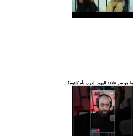
.. ما هو سر علاقة اليهود العرب بأم كلثوم؟