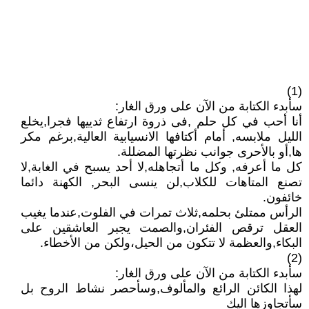
(1)
سأبدء الكتابة من الآن على ورق الغار:
أنا أحب في كل حلم ,فى ذروة ارتفاع ثدييها فجرا,يخلع
الليل ملابسه, أمام أكتافها الانسيابية العالية,برغم مكر
ها,أو بالأحرى جوانب نظرتها المضللة.
كل ما أعرفه, وكل ما أتجاهله,لا أحد يسبح في الغابة,لا
تصنع المتاهات للكلاب,لن ينسى البحر, الكهنة دائما
خائفون.
الرأس ممتلئ بحلمه,ثلاث تمرات في الفلوت,عندما يغيب
العقل ترقص الفئران,والصمت يجبر العاشقين على
البكاء,والعظمة لا تتكون من الحيل،ولكن من الأخطاء.
(2)
سأبدء الكتابة من الآن على ورق الغار:
لهذا الكائن الرائع والمألوف,وسأحصر نشاط الروح بل
سأتجاوزها اليك