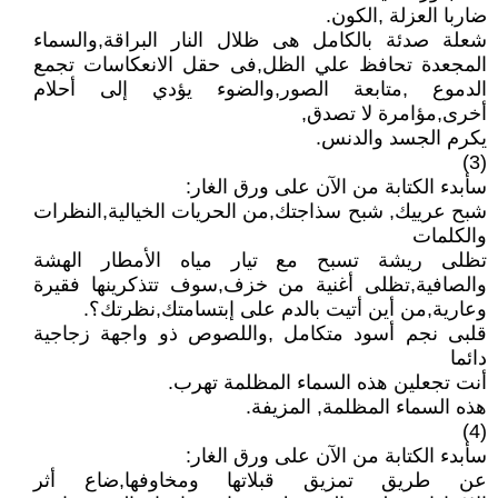
ضاربا العزلة ,الكون.
شعلة صدئة بالكامل هى ظلال النار البراقة,والسماء
المجعدة تحافظ علي الظل,فى حقل الانعكاسات تجمع
الدموع ,متابعة الصور,والضوء يؤدي إلى أحلام
أخرى,مؤامرة لا تصدق,
يكرم الجسد والدنس.
(3)
سأبدء الكتابة من الآن على ورق الغار:
شبح عرييك, شبح سذاجتك,من الحريات الخيالية,النظرات
والكلمات
تظلى ريشة تسبح مع تيار مياه الأمطار الهشة
والصافية,تظلى أغنية من خزف,سوف تتذكرينها فقيرة
وعارية,من أين أتيت بالدم على إبتسامتك,نظرتك؟.
قلبى نجم أسود متكامل ,واللصوص ذو واجهة زجاجية
دائما
أنت تجعلين هذه السماء المظلمة تهرب.
هذه السماء المظلمة, المزيفة.
(4)
سأبدء الكتابة من الآن على ورق الغار:
عن طريق تمزيق قبلاتها ومخاوفها,ضاع أثر