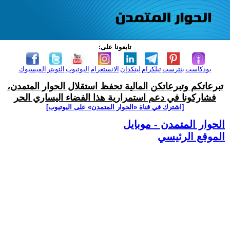
تابعونا على:
بودكاست
بنترست
تيلكرام
لينكدإن
الانستغرام
اليوتيوب
التويتر
الفيسبوك
تبرعاتكم وتبرعاتكن المالية تحفظ استقلال الحوار المتمدن،
فشاركونا في دعم استمرارية هذا الفضاء اليساري الحر
[اشترك في قناة ‫«الحوار المتمدن» على اليوتيوب]
الحوار المتمدن - موبايل
الموقع الرئيسي