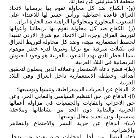
منطقة الاسترليني عن تجارتنا.
(و)- الكفاح ضد كل محاولة تقوم بها بريطانيا لاتخاذ
العراق قاعدة احتياطية ورأس جسر لها للاعتداء على
الشعوب المجاورة ومحاولاتها الراهنة ضد الجارة ايران.
(ز)- الكفاح ضد كل محاولة تقوم بها بريطانيا وأعوانها
لتوريط العراق وجره الى الاتحاد مع شرق الاردن تنفيذا
لخطط استعمارية مبيتة، وضد كل محاولة لتوريط العراق
في تكتلات شرقية مع تركيا وغيرها لدرء خطر موهوم
بينما الخطر الذي يهدد الشعوب العربية هو وجود الجيوش
البريطانية في البلاد العربية.
(ط)- فضح دعاة الاستعمار وعملائه الذين يعملون لتحقيق
أهدافه وخططه الاستعمارية داخل العراق وفي البلاد
العربية.
2- الدفاع عن الحريات الديمقراطية، وتثبيتها وتوسيعها:
(آ)- الدفاع عن حق التنظيم السياسي والنقابي الحر، وعن
حق الاحزاب والنقابات والجمعيات في مزاولة أعمالها
الحزبية والنقابية دون الحد من نشاطاتها وملاحقة
منتسبيها، ودن تحديد مجال توسعها.
(ب)- الدفاع عن حرية النشر والاجتماع والتظاهر
والإضراب.
(ج)- النضال من أجل انتخابات حرة بعيدة عن تدخل