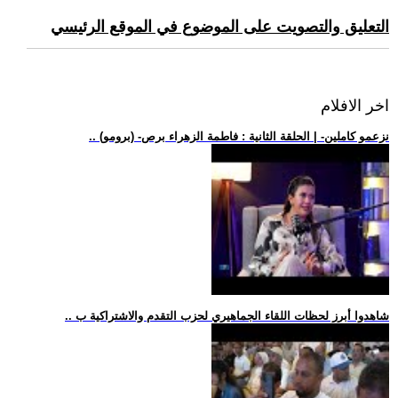
التعليق والتصويت على الموضوع في الموقع الرئيسي
اخر الافلام
.. (برومو) -نزعمو كاملين- | الحلقة الثانية : فاطمة الزهراء برص
.. شاهدوا أبرز لحظات اللقاء الجماهيري لحزب التقدم والاشتراكية ب