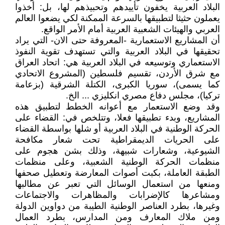
البلاد العربية يخفون تأييدهم وتحبيذهم لها، بل: أخذوا
يعملون حثيثا لتطبيقها بالسرعة الممكنة لكي يضعوا العالم
العربي والهيئات الشعبية العربية أمام الأمر الواقع.
أن المشاريع الاستعمارية -المعروفة حتى الان- التي يراد
تحقيقها في البلاد العربية والتي تستهدف تقوية النفوذ
الاستعماري وتوسيعه في البلاد العربية هي: اتحاد العراق
مع شرق الأردن، تقسيم فلسطين (المشروع الاتحادي
كما يسمى)، سوريا الكبرى، الكتلة الشرقية (بزعامة
تركيا)، مجلس دفاع مصري انكليزي ... الخ.
وقد وضع الاستعمار مع أعوانه الخطط لتطبيق هذه
المشاريع، وبدء تطبيقها فعلا، وتتلخص في: القضاء على
الحركة الوطنية في البلاد العربية أو شلها بواسطة القضاء
على الحريات الديمقراطية تحت شعار مكافحة
الشيوعية، وشعارات شبيهة، وذلك بشن هجوم على
منظمات الحركة الوطنية الشعبية، وعلى منظمات
الطبقة العاملة، بكبت أصوات المعارضة وتعطيل صحفها
ومنعها من استعمال الوسائل التي تعبر عن مطالبها
ومشاعرها كالإضرابات والمظاهرات والاجتماعات
وغيرها، بطرد العناصر الوطنية الطيبة من دواوين الدولة
ومن ملاك المعارف ومن المدارس، بطرد العمال