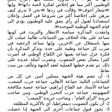
الوطنيين أكثر مما هو إخلاص لفكرة الجبة ذاتها≪ وإنها
≫شعار أجوف≪ وقالت في ردها ≫نحن لا ندري كيف
نبرهن على إخلاصنا أكثر من شروعنا في العمل وإعلان
استعدادنا لقبول أي رأي يتفق عليه الوطنيون يؤدي الى
قيام الجبهة الوطنية الموحدة≪.
وانتقدت المذكرة سياسة الانتظار والتريث في كونها
تساعد على بقاء الخلاف بين الجماعات طالما عملت كل
منها باستقلال عن الاخرين، وإنها تساعد الرجعية في
ضرب كل جماعة وطنية على حدة. وتذكر المذكرة بأن
فكرة عزل جماعة بعينها عن الكفاح الوطني قد أضرت
كثيرا بنضال بعض الشعوب، وتضرب أمثلة عديدة على
ذلك. ثم تقدم خطتها العملية لعقد الجبهة وتتألف من ست
نقاط:
1- أن تضم هيئة الجبهة ممثلين أثنين عن كل من
الجماعات التالية: جماعة الأهالي، جماعة حزب الشعب،
جماعة الأستاذ عبد الفتاح إبراهيم، جماعة عصبة مكافحة
الصهيونية، جماعة حزب التحرر الوطني، ومن صاحب
جريدة "الرأي العام" ، وصاحب جريدة "الشعب" .
2- أن يكون التصويت ديمقراطيا، أي بالأكثرية المطلقة.
3- يجوز قبول جماعات أخرى الى الجبهة إذا حصلت