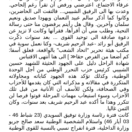
عرفاء الاجتماع، اعترضني ورفض أن تقرأ رغم إلحاحي.
وعدت بها الى الرفيق الشبيبي... فالتفت الى الحاضرين،
وكانوا كما أذكر سالم عبيد النعمان ويهودا صديق ونعيم
سلمان وآخرين. وقال هل رأيتم يرفضون منا حتى رسالة
التحية، وطلب مني أن أقرأها، فقرأتها وكانت لا تزيد عن
دعوة صادقة الى توحيد القوى ... بعد سنوات ذكّرت
الرفيق أبو رائد -عبد الرحيم شريف- وكنا نعمل سوية في
مكتب هيئة تحرير "اتحاد الشعب" بالواقعة، فعلق آسفا:
كم أضعنا من الفرص حقا≪ ] الى هنا أنتهى الاقتباس
شهادة الراحل دليل على الجهود الحثيثة للشهيد حسين
الشبيبي كرئيس حزب التحرر الوطني من أجل الوحدة
الوطنية، وكذلك تؤكد هذه الجهود كتاباته ومحاولاته
المتكررة في مقالاته و مذكراته التي كان يقدمها للأحزاب
وفي الصحافة، ولكن للأسف أن الأنانية من قبل تلك
الأحزاب وسوء استيعاب مهمات المرحلة فوتوا فرصا لن
تتكرر وهذا ما أكده عبد الرحيم شريف بعد سنوات، وكان
الثمن غاليا.
كانت فترة رئاسة وزارة توفيق السويدي (23 شباط 46 -
03 أيار 46) واستلام الشخصية الوطنية سعد صالح جريو
وزارة الداخلية، فترة انفراج نسبي بالنسبة للقوى الوطنية