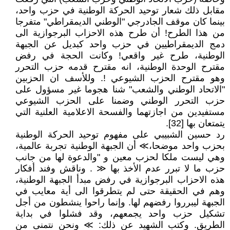
مقابل ذلك شعار توحيد الحركة الوطنية في حزب واحد،
بينما كان موقف الجادرجي "الوطني الديمقراطي" متفرجا
من هذا الطرح! أن طرح هذه الاحزاب البرجوازية الى
دمج الديمقراطيين في حزب واحد كبديل عن الجبهة
الوطنية، طرح غير واقعي! وكانت الحجة في رفض
مقترح الوحدة الوطنية، انه مقترح قدمه حزب التحرر
وهو مقترح الحزب الشيوعي !. وللأسف ان الحزبين
"الاتحاد الوطني والشعب" شنا هجوما غير مسؤول على
حزب التحرر الوطني وضمنا على الحزب الشيوعي
مستفيدين من اجازتهما والفسحة الاعلامية العلنية التي
يتمتعان بها [32].
رد حسين الشبيبي على مفهوم توحيد الحركة الوطنية
بحزب واحد موضحا،≫ أن الجبهة الوطنية تجربة عالمية،
وهي ليست ملكا لحزب معين و "والدعوة لها من جانب
حزب ما لا تبرر عدم الأخذ بها ≪ . وناقش وفند أفكار
هذه الاحزاب البرجوازية في رفض مبدأ الجبهة الوطنية،
وهم في الحقيقة حتى لم يتطرقوا الى أية معايب في
الجبهة ليبرروا رفضهم لها. وإنما راحوا ينشطون من أجل
تشكيل حزب واحد يجمعهم، وقد فشلوا في بداية
الطريق. وكتب الشهيد عن ذلك: ≫ ونحن نتمنى من