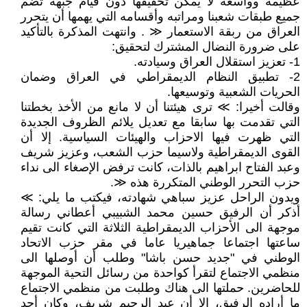
عظيمة وواسعة لا يمكن تحقيقها دون قيام جبهة تضم
جميع طبقات شعبنا ومراتبه وأقسامه التي يهمها أن يتحرر
العراق من ربقة الاستعمار ≪ . وانتهت المذكرة بالتأكيد
على ضرورة النضال المشترك لتحقيق:
1- تعزيز استقلال العراق وسيادته.
2- تطبيق النظام الديمقراطي في العراق وضمان
الحريات الشعبية وتوسيعها.
وقالت أخيرا: ≫ ترى هيئتنا أن لا مانع من الأخذ بخطتنا
التي تقدمت بها سابقا مع تعديل يلائم الظروف الجديدة
التي ظهرت فيها الاحزاب والهيئات السياسية. إلا أن
القوى الديمقراطية ولاسيما حزب الشعب، وعزيز شريف
وعبد الفتاح ابراهيم بالذات، كانت ترفض الإصغاء الى نداء
حزب التحرر الوطني المتكررة هذه ≪.
ويدون الراحل عزيز سباهي شهادته، فيكتب ما يلي: ≫
أذكر أن الرفيق حسين محمد الشبيبي أعطاني رسالة
موجهة الى الأحزاب الديمقراطية الثلاثة التي كانت تقيم
ساعتها اجتماعا جماهيريا عاما في مقر حزب الاتحاد
الوطني في "جديد حسن باشا" وطلب أن أوصلها الى
منظمي الاجتماع لتقرأ كواحدة من رسائل التحية الموجهة
للحاضرين. حملتها الى هناك وطلبت من منظمي الاجتماع
ما أراده الرفيق، إلا أن عبد الرحيم شريف، وكان أحد