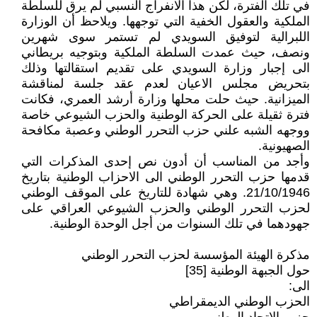
في تلك الفترة، لكن هذا الانفراج النسبي لم يرق للسلطة
الملكية والعقول الخفية التي توجهها. ويلاحظ أن الوزارة
اللبرالية لتوفيق السويدي لم تستمر سوى شهرين
ونصف، حيث عمدت السلطة الملكية وبتوجيه بريطاني
الى إجبار وزارة السويدي على تقديم استقالتها وذلك
بتحريض مجلس الاعيان لعدم عقد جلسة لمناقشة
الميزانية. حيث حلت محلها وزارة أرشد العمري، فكانت
فترة ثقيلة على الحركة الوطنية والحزب الشيوعي خاصة
ووجهه الشبه علني حزب التحرر الوطني وعصبة مكافحة
الصهيونية.
وأجد من المناسب أن أدون نص إحدى المذكرات التي
قدمها حزب التحرر الوطني الى الاحزاب الوطنية بتاريخ
21/10/1946. وهي شهادة للتاريخ على الموقف الوطني
لحزب التحرر الوطني والحزب الشيوعي العراقي على
جهودهما في تلك السنوات من أجل الوحدة الوطنية.
مذكرة الهيئة المؤسسة لحزب التحرر الوطني
حول الجبهة الوطنية [35]
الى:
الحزب الوطني الديمقراطي