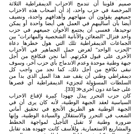
صميم قلوبنا أن تندمج الاحزاب الديمقراطية الثلاثة
المرخصة في حزب واحد، إذ أن أصحاب هذه الاحزاب
جميعهم يقولون أن منهاجهم وأهدافهم واحدة، ونضيف
أيضا بأن أساليبهم في العمل هي أيضا واحدة أو يمكن
توحيدها، فعسى أن يجتمع الأخوان جميعهم في حزب
واحد فتزال "الضغائن والأنانية الشخصية والمهاترات" بين
الجماعات الديمقراطية تلك التي هول خطرها دعاة
"الحزب الواحد" لغرض حمل الجماهير في الأحزاب
الأخرى على قبول فكرتهم. أما نحن فنكافح من أجل
جبهة وطنية موحدة وعدم الاندماج بأي حزب آخر، وسوف
نبقى نكافح من أجل ذلك، كما نجد من واجب كل
ديمقراطي وطني أن يقف ضد هذا الميل الذي بدأ من
السلطات المسؤولة لتجزيء الديمقراطية أي قصرها
على جماعة دون أخرى≪ [33].
كان حزب التحرر يبذل جهودا كبيرة لإقناع الاحزاب
السياسية لعقد الجبهة الوطنية، لأنه كان يرى أن في
الجبهة الوطنية هو الطريق الأنجع في تحقيق أماني
الشعب في التحرر والاستقلال والسيادة الوطنية، وإنها
ضرورة وطنية لا تقبل التأجيل لمواجهة الخطط
والمشاريع الاستعمارية. وللأسف كانت جهوده هذه تقابل