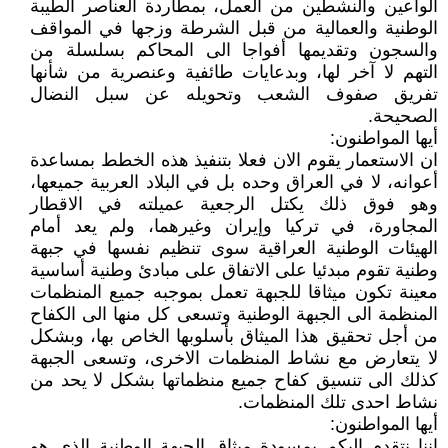
الواعين والنشطين من العمل، بمطاردة العناصر الطيبة
الوطنية والعمالية من قبل الشرطة وزجها في المواقف
والسجون وتقديمها أفواجا الى المحاكم بسلسلة من
التهم لا آخر لها، وبدعايات طائفية وعنصرية من شأنها
تفريق صفوف الشعب وتحويله عن سبل النضال
الصحيحة.
أيها المواطنون:
ان الاستعمار يقوم الان فعلا بتنفيذ هذه الخطط بمساعدة
أعوانه، لا في العراق وحده بل في البلاد العربية جميعها،
وهو فوق ذلك يكتل الرجعية عميلته في الاقطار
المجاورة، في تركيا وإيران وغيرهما، ولم يعد أمام
الهيئات الوطنية العراقية سوى تنظيم نفسها في جبهة
وطنية تقوم مبدئيا على الاتفاق على مبادئ وطنية أساسية
معينة تكون ميثاقا للجبهة تعمل بموجبه جميع المنظمات
المنظمة الى الجبهة الوطنية وتسعى كل منها الى الكفاح
من أجل تحقيق هذا الميثاق بأسلوبها الخاص بها، وبشكل
لا يتعارض مع نشاط المنظمات الاخرى، وتسعى الجبهة
كذلك الى تنسيق كفاح جميع منظماتها بشكل لا يحد من
نشاط احدى تلك المنظمات.
أيها المواطنون:
اننا نتقدم اليكم بمسودة ميثاق الجبهة الوطنية الذي هو