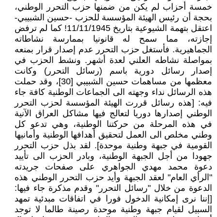
خمسة أحزاب لم يكن من ضمنها حزب التحرر الوطني،
بحجة أن رئيس الهيئة المؤسسة للحزب -حسين الشبيبي-
اعتقل بتهمة الشيوعية بتاريخ 11/11/1945! كما لم ترفض
إجازته، مما سمح له قانونيا بممارسة نشاطاته
الجماهيرية. فأستغل حزب التحرر عدم إصدار قرار بمنعه
بمواصلة نشاطه العلني لعدة أشهر. ونشط الحزب في
إصدار رسائل دورية باسم (رسائل التحرر) وكانت
معظمها من مساهمات حسين الشبيبي [30]، وقد حملت
هذه الرسائل نداء وجهته الى الجماعات الوطنية كافة جاء
فيه: [هذه رسائل قررت الهيئة المؤسسة لحزب التحرر
الوطني إصدارها دوريا لتعالج فيها مشاكل العراق الآنية
في هذه المرحلة من حركتنا الوطنية، وهي تدعو كل
وطني مخلص الى العمل لتحقيق أهدافها الوطنية وأمانيها
القومية في جبهة وطنية موحدة]. لقد بذل حزب التحرر
جهودا من أجل الجبهة الوطنية، وبادر الحزب الى تأييد
دعوة محمد مهدي الجواهري على صفحات جريدته
"الرأي العام" لعقد الجبهة وأيد حزب التحرر الوطني هذه
الدعوة من خلال "رسائل التحرر" وقدم مذكرة جاء فيها:
[إننا نرى إمكانية الدخول فورا في اتفاقات مبدئية تمهد
السبيل لقيام جبهة وطنية موحدة رصينة طالما لا توجد