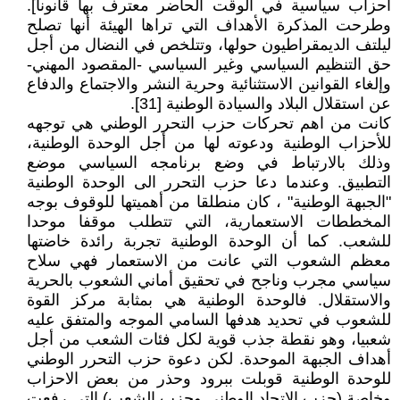
أحزاب سياسية في الوقت الحاضر معترف بها قانونا].
وطرحت المذكرة الأهداف التي تراها الهيئة أنها تصلح
ليلتف الديمقراطيون حولها، وتتلخص في النضال من أجل
حق التنظيم السياسي وغير السياسي -المقصود المهني-
وإلغاء القوانين الاستثنائية وحرية النشر والاجتماع والدفاع
عن استقلال البلاد والسيادة الوطنية [31].
كانت من اهم تحركات حزب التحرر الوطني هي توجهه
للأحزاب الوطنية ودعوته لها من أجل الوحدة الوطنية،
وذلك بالارتباط في وضع برنامجه السياسي موضع
التطبيق. وعندما دعا حزب التحرر الى الوحدة الوطنية
"الجبهة الوطنية" ، كان منطلقا من أهميتها للوقوف بوجه
المخططات الاستعمارية، التي تتطلب موقفا موحدا
للشعب. كما أن الوحدة الوطنية تجربة رائدة خاضتها
معظم الشعوب التي عانت من الاستعمار فهي سلاح
سياسي مجرب وناجح في تحقيق أماني الشعوب بالحرية
والاستقلال. فالوحدة الوطنية هي بمثابة مركز القوة
للشعوب في تحديد هدفها السامي الموجه والمتفق عليه
شعبيا، وهو نقطة جذب قوية لكل فئات الشعب من أجل
أهداف الجبهة الموحدة. لكن دعوة حزب التحرر الوطني
للوحدة الوطنية قوبلت ببرود وحذر من بعض الاحزاب
وخاصة (حزب الاتحاد الوطني وحزب الشعب) التي رفعت