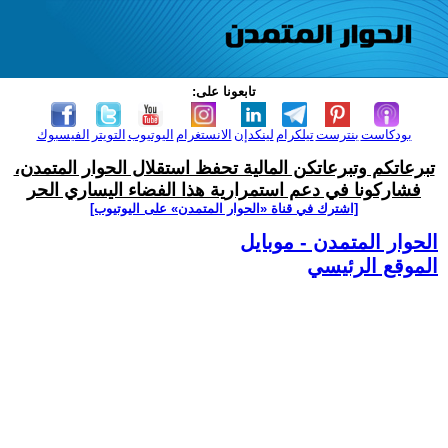
تابعونا على:
بودكاست
بنترست
تيلكرام
لينكدإن
الانستغرام
اليوتيوب
التويتر
الفيسبوك
تبرعاتكم وتبرعاتكن المالية تحفظ استقلال الحوار المتمدن،
فشاركونا في دعم استمرارية هذا الفضاء اليساري الحر
[اشترك في قناة ‫«الحوار المتمدن» على اليوتيوب]
الحوار المتمدن - موبايل
الموقع الرئيسي