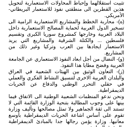
تثبيت استقلالهما وإحباط المحاولات الاستعمارية لتحويل
هذين القطرين الى منطقتي نفوذ للاستعمار البريطاني-
الأمريكي.
(ه)- محاربة الخطط والمشاريع الاستعمارية الرامية الى
تسخير الدول العربية لحماية المصالح الاستعمارية داخل
البلاد العربية وخارجها كمشروع سوريا الكبرى وتقسيم
فلسطين ... والكتلة الشرقية والمشاريع التي يريد
الاستعمار ايجادها بين العرب وتركيا وغير ذلك من
المشاريع.
(و)- النضال من أجل ابعاد النفوذ الاستعماري عن الجامعة
العربية وفضح مطايا هذا النفوذ.
(ز)- التعاون الوثيق بين الهيئات الشعبية في العراق
والبلدان العربية الاخرى لتنسيق النشاط الفكري والعملي
في حقلي التحرر الوطني والدفاع عن الحريات
الديمقراطية.
ونحن ندعو المنظمات الشعبية الوطنية الى الاتفاق فيما
بينها على وجوب المطالبة بتنحية الوزارة القائمة التي لا
تستند الى ثقة الجماهير ولا تمثل مصالحها وتأليف وزارة
تقوم على أساس اشاعة الحريات الديمقراطية بأوسع
معانيها. وزارة يؤمن رجالها جدا بالمبادئ الديمقراطية