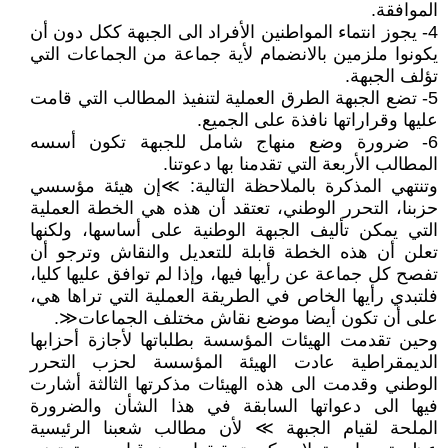
الموافقة.
4- يجوز انتماء المواطنين الأفراد الى الجبهة ككل دون أن
يكونوا ملزمين بالانضمام لأية جماعة من الجماعات التي
تؤلف الجبهة.
5- تضع الجبهة الطرق العملية لتنفيذ المطالب التي قامت
عليها وقراراتها نافذة على الجميع.
6- ضرورة وضع منهاج شامل للجبهة تكون أسسه
المطالب الأربعة التي تقدمنا بها دعوتنا.
وتنتهي المذكرة بالملاحظة التالية: ≫إن هيئة مؤسسي
حزبنا، التحرر الوطني، تعتقد أن هذه هي الخطة العملية
التي يمكن تأليف الجبهة الوطنية على أساسها، ولكنها
تعلن أن هذه الخطة قابلة للتعديل والنقاش وترجو أن
تفصح كل جماعة عن رأيها فيها، وإذا لم توافق عليها كليا،
فلتبدي رأيها الخاص في الطريقة العملية التي تراها هي،
على أن تكون أيضا موضع نقاش مختلف الجماعات≪.
وحين تقدمت الهيئات المؤسسة بطلباتها لأجازة أحزابها
الديمقراطية عادت الهيئة المؤسسة لحزب التحرر
الوطني وقدمت الى هذه الهيئات مذكرتها الثالثة أشارت
فيها الى دعواتها السابقة في هذا الشأن والضرورة
الملحة لقيام الجبهة ≫ لأن مطالب شعبنا الرئيسية