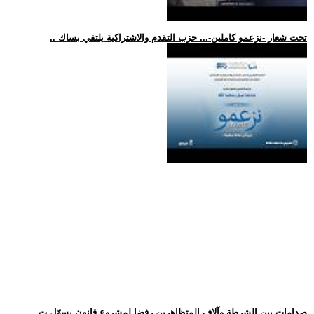
.. تحت شعار -نزعمو كاملين-... حزب التقدم والاشتراكية يلتقي بساك
.. صدامات بين الشرطة وآلاف المتظاهرين رفضا لمشروع قانون يسهّل ت