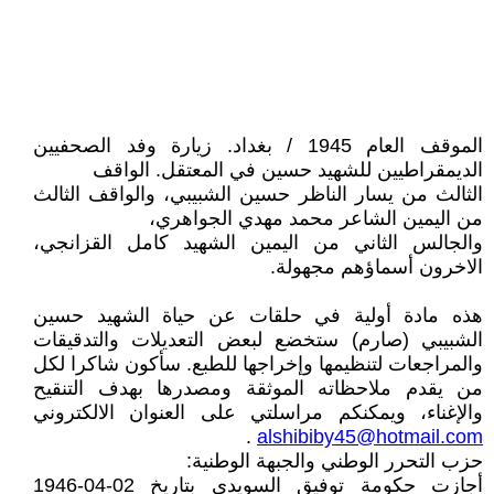
الموقف العام 1945 / بغداد. زيارة وفد الصحفيين
الديمقراطيين للشهيد حسين في المعتقل. الواقف
الثالث من يسار الناظر حسين الشبيبي، والواقف الثالث
من اليمين الشاعر محمد مهدي الجواهري،
والجالس الثاني من اليمين الشهيد كامل القزانجي،
الاخرون أسماؤهم مجهولة.
هذه مادة أولية في حلقات عن حياة الشهيد حسين
الشبيبي (صارم) ستخضع لبعض التعديلات والتدقيقات
والمراجعات لتنظيمها وإخراجها للطبع. سأكون شاكرا لكل
من يقدم ملاحظاته الموثقة ومصدرها بهدف التنقيح
والإغناء، ويمكنكم مراسلتي على العنوان الالكتروني
.
alshibiby45@hotmail.com
حزب التحرر الوطني والجبهة الوطنية:
أجازت حكومة توفيق السويدي بتاريخ 02-04-1946