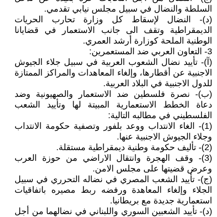
السلطة والنضال في سبيل مجلس نيابي تقدمي.
(د)- النضال لإسقاط كل وزارة تحارب الحريات
الديمقراطية وتقف الى جانب الاستعمار في قضايانا
الوطنية الملحة كوزارة أرشد العمري.
3- التعاون العربي ضد المستعمرين:
(آ)- تأييد نضال الشعوب العربية في سبيل جلاء الجيوش
الاجنبية عن أقطارها، وإلغاء المعاهدات والمراكز الممتازة
للدول الاجنبية في البلاد العربية.
(ب)- نصرة فلسطين ضد الاستعمار والصهيونية وضد
دعاة الخطط الاستعمارية المبيتة لها وتأييد الشعب
الفلسطيني في مطالبه التالية:
(1)- الغاء الانتداب ووعد بلفور وتصفية حكومة الانتداب
وجلاء الجيوش الاجنبية عنها.
(2)- تأليف حكومة وطنية ديمقراطية مستقلة.
(3)- وقف الهجرة وانتقال الاراضي من حوزة العرب
وعرض قضيتها على مجلس الامن.
(ج)- تأييد الشعب المصري في نضاله التحرري في سبيل
الجلاء وإلغاء المعاهدة ورفضه ربط مصيره باتفاقيات
استعمارية جديدة مع بريطانيا.
(د)- تأييد الشعبين السوري واللبناني في نضالهما من أجل