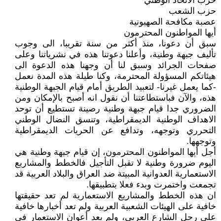
حزب الاتحاد الوطني
حزب الشعب
عصبة مكافحة الصهيونية
أيها المواطنون المحترمون
سبق أن دعونا، منذ أكثر من سنة تقريبا، الى وجوب
تأليف جبهة وطنية، وأعلنا دعوتنا هذه في نشرياتنا وعلى
صفحات الجرائد وسبق لنا أن وجهنا هذه الدعوة الى
هيئاتكم المسؤولة المحترمة، وكنا طيلة هذه المدة نعمل
-كما يعمل غيرنا- لتعبيد الطريق أمام قيام الجبهة الوطنية
هذه، والآن فباستطاعتنا أن نقول انه أصبح بالإمكان ومن
الضروري جدا قيام جبهة وطنية رصينة تستطيع أن توحد
الاهداف الوطنية الديمقراطية، وتنسق النضال الوطني
التحرري وتوجهه، وتدافع عن الحريات الديمقراطية
وتوجهها.
أجل أيها المواطنون المحترمون، إن قيام جبهة وطنية هي
اليوم ضرورة وطنية لا تقبل التأجيل فالخطط والمشاريع
الاستعمارية العدوانية المبيتة ضد العراق والبلاد العربية قد
تجمعت واختمرت وبدء فعلا بتطبيقها.
ان هذه الخطط والمشاريع الاستعمارية لم تعد حقيقتها
خافية على الهيئات الشعبية العربية ولم تعد أخبارها خافية
على رجل الشارع العربي، ولم يعد أعوان الاستعمار في