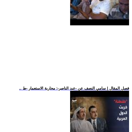
.. فصل المقال | سامي النصف عن -عبد الناصر-: محاربة الاستعمار -ط