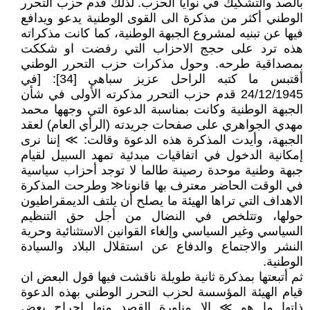
بالصد والتشكيك في نوايا الحزب. لذلك قدم حزب التحرر
الوطني أكثر من مذكرة الى القوى الوطنية يدعو ويدافع
فيها عن تبنيه لمشروع الجبهة الوطنية، كما كانت مذكراته
هذه ترد على حجج الاحزاب التي رفضت او شككت
بمصداقية طرحه. وحول مذكرات حزب التحرر الوطني
أقتبس ما كتبه الراحل عزيز سباهي [34]: [في
24/12/1945 قدم حزب التحرر مذكرته الأولى في شأن
الجبهة الوطنية وكانت بمناسبة الدعوة التي وجهها محمد
مهدي الجواهري على صفحات جريدته (الرأي العام) لعقد
الجبهة، وأيدت المذكرة هذه الدعوة وقالت: ≫ إننا نرى
إمكانية الدخول في اتفاقيات مبدئية تمهد السبيل لقيام
جبهة وطنية موحدة رصينة طالما لا توجد أحزاب سياسية
في الوقت الحاضر معترف بها قانونا≪ وطرحت المذكرة
الاهداف التي تراها الهيئة ما يصلح أن يلتف الديمقراطيون
حولها، وتتلخص في النضال من أجل حق التنظيم
السياسي وغير السياسي وإلغاء القوانين الاستثنائية وحرية
النشر والاجتماع والدفاع عن استقلال البلاد والسيادة
الوطنية.
ثم أتبعتها بمذكرة ثانية طويلة ناقشت فيها قول البعض ان
قيام الهيئة المؤسسة لحزب التحرر الوطني بهذه الدعوة
ذاتها ما هو ≫ إلا مناورة القصد منها إحراج بعض