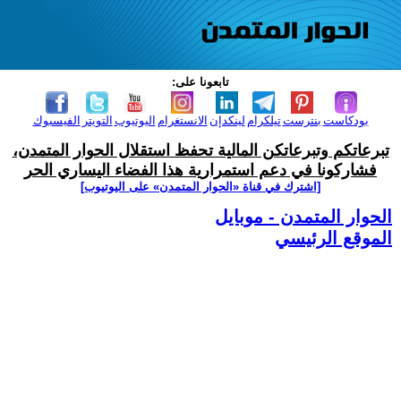
تابعونا على:
بودكاست
بنترست
تيلكرام
لينكدإن
الانستغرام
اليوتيوب
التويتر
الفيسبوك
تبرعاتكم وتبرعاتكن المالية تحفظ استقلال الحوار المتمدن،
فشاركونا في دعم استمرارية هذا الفضاء اليساري الحر
[اشترك في قناة ‫«الحوار المتمدن» على اليوتيوب]
الحوار المتمدن - موبايل
الموقع الرئيسي