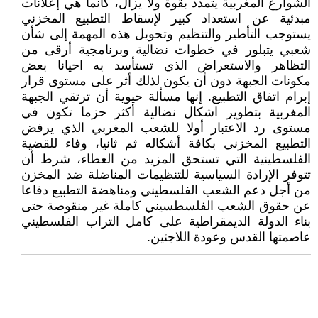
الشوارع المغربية يتمدد بقوة ولا يزال، كأنما هي إعلانات
مبدئية عن استعداد كبير لإسقاط التطبيع المخزني
يستوجب التأطير والتنظيم وتحويل هذه المهمة إلى شأن
شعبي يتبلور في خطوات نضالية وبرنامجية أرقى من
التظاهر والاستعراض الذي تستأسد به احيانا بعض
مكونات الجبهة دون أن يكون لذلك أثر على مستوى قرار
إبرام اتفاق التطبيع. إنها مسألة حيوية أن ترتقي الجبهة
المغربية بتطوير اشكال نضالية أكثر حزما تكون في
مستوى رد الاعتبار أولا للشعب المغربي الذي يرفض
التطبيع المخزني بكافة أشكاله ثم ثانيا، وفاء للقضية
الفلسطينية التي تستحق المزيد من العطاء، شرط أن
تتوفر الإرادة السياسية للتنظيمات المناضلة ضد المخزن
من أجل دعم الشعب الفلسطيني ومناهضة التطبيع دفاعا
عن حقوق الشعب الفلسطسيني كاملة غير منقوصة حتى
بناء الدولة الديمقراطية على كامل التراب الفلسطيني
عاصمتها القدس وعودة اللاجئين.