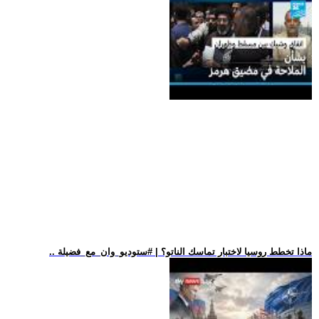
.. ماذا تخطط روسيا لاختبار تماسك الناتو؟ | #ستوديو_وان_مع_فضيلة