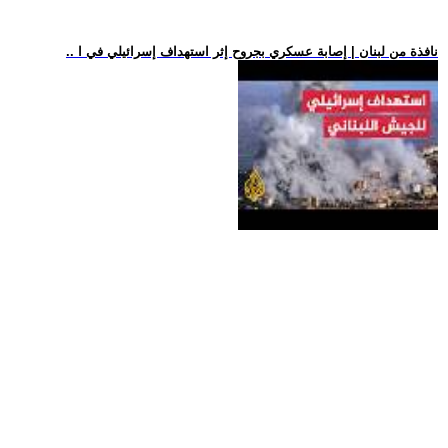
.. نافذة من لبنان | إصابة عسكري بجروح إثر استهداف إسرائيلي في ا