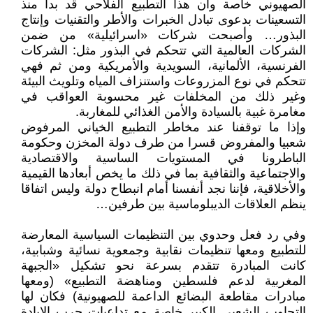
الصهيوني خاصة وأن هذا التطبيع الفلاحي قد بدأ منذ
التسعينات بدعوى تبادل الخبرات والأطر والتقنيات وإنتاج
البذور… وأصبحت شركات «اسرائيلية» من ضمن
الشركات العالمية التي تتحكم في البذور مثل: الشركات
الفرنسية، الألمانية، السويدية والأمريكية ومن ثم فهي
تتحكم في نوع المزروعات واستنزاف المياه وتلويث البيئة
وغير ذلك من المخلفات غير محسوبة العواقب في
مغامرة غبية بالسيادة والأمن الغذائي للمغاربة.
وإذا ما توقفنا عند مخاطر التطبيع الخياني المرفوض
شعبيا والمفروض قسرا من طرف دولة المخزن وحكومة
الباطرونا في المستويات الساسية والاقتصادية
والاجتماعية والثقافية بما في ذلك ما يخص أبعادها القيمية
والأخلاقية، فإننا نجد أنفسنا أمام انبطاح دولة وليس اتفاقا
ينظم العلاقات الديبلوماسية بين طرفين…
وفي رد فعل وحدوي بين التنظيمات السياسية المعارضة
للتطبيع ومعها تنظيمات نقابية وجمعوية نسائية وشبابية،
كانت المبادرة تتقدم بسرعة نحو تشكيل «الجبهة
المغربية لدعم فلسطين ومناهضة التطبيع» (ومعها
مبادرات مقاطعة البضائع الداعمة للصهيونية) فكان لها
التجاوب الشعبي الكبير خاصة مع تداعيات حرب الإبادة