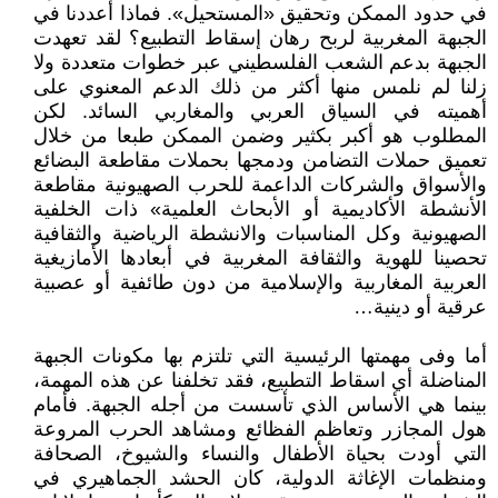
في حدود الممكن وتحقيق «المستحيل». فماذا أعددنا في
الجبهة المغربية لربح رهان إسقاط التطبيع؟ لقد تعهدت
الجبهة بدعم الشعب الفلسطيني عبر خطوات متعددة ولا
زلنا لم نلمس منها أكثر من ذلك الدعم المعنوي على
أهميته في السياق العربي والمغاربي السائد. لكن
المطلوب هو أكبر بكثير وضمن الممكن طبعا من خلال
تعميق حملات التضامن ودمجها بحملات مقاطعة البضائع
والأسواق والشركات الداعمة للحرب الصهيونية مقاطعة
الأنشطة الأكاديمية أو الأبحاث العلمية» ذات الخلفية
الصهيونية وكل المناسبات والانشطة الرياضية والثقافية
تحصينا للهوية والثقافة المغربية في أبعادها الأمازيغية
العربية المغاربية والإسلامية من دون طائفية أو عصبية
عرقية أو دينية…
أما وفى مهمتها الرئيسية التي تلتزم بها مكونات الجبهة
المناضلة أي اسقاط التطبيع، فقد تخلفنا عن هذه المهمة،
بينما هي الأساس الذي تأسست من أجله الجبهة. فأمام
هول المجازر وتعاظم الفظائع ومشاهد الحرب المروعة
التي أودت بحياة الأطفال والنساء والشيوخ، الصحافة
ومنظمات الإغاثة الدولية، كان الحشد الجماهيري في