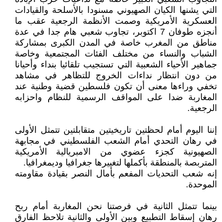
التي يشنها الكيان الصهيوني مسنودا بالأسلحة والقيادات
العسكرية الأمريكية وصمت الأنظمة الرجعية عقب ما
أنجزه طوفان 7 اکتوبر، تجاوب شعبي هام جدا في عدة
مناطق من المغرب خاصة في المدن الكبرى بمشاركة
الشباب والنساء من مختلف الفئات المجتمعية وخاصة
جماهير الأحياء الشعبية التي تستجيب تلقائيا بنداء وأحيانا
من دون انتظار نداءات الخروج للتظاهر في مشاهد
تخفي وراءها معنى أن تكون فلسطين قضية وطنية عند
المغاربة ضدا على المواقف الرسمية للنظام واحزابه
الرجعية.
إننا اليوم أمام لحظتين تاريخيتين متقابلتين تتمثل الأولى
في رهان التحدي أمام الشعب الفلسطيني في مجابهة
الصهيونية كجزء عضوي من الامبريالية الأمريكية
المتربصة بالمنطقة بأكملها لتغييرها جغرافيا وديمغرافيا.
إنه شعب التحديات المفعم بأمال النصر بقيادة مقاومته
الموحدة.
بينما تتمثل الثانية في فرصتنا نحن المغاربة أمام ربح
رهان إسقاط التطبيع وبين الأولى والثانية تلاحظ الفارق