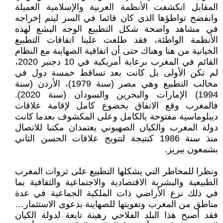
المقابل انكشفت الأنظمة العربية والإسلامية العميلة
وانفضح تواطؤها الذي كان قائما في السر ليتم إخراجه
في مشاهد واضحة شكل التطبيع الوجه البشع لهذه
الأنظمة الواطئة، فقد طلعت علينا اتفاقات التطبيع
الخيانية من هنا وهناك حتى أن اتفاقية الصهاينة مع النظام
القائم في المغرب برعاية أمريكية في 10 دجنبر 2020،
لم تكن الأولى بل كانت بعد تساقط خمسة دول في
مخالب التطبيع وهي مصر (سنة 1979)، الأردن (سنة
1994) الإمارات والبحرين والسودان (سنة 2020).
فالمغرب وقع الاتفاق بخضوع كامل لإقامة علاقات
ديبلوماسية مفتوحة بالكامل وعلى المكشوف بعدما كانت
دولة المغرب والكيان الصهيوني يعتمدان مكتبا للاتصال
منذ سنة 1986 كنتيجة لتتويج علاقات الحسن الثاني
بشمعون بيريز.
ونظرا للمخاطر التي يشكلها التطبيع على ثروات المغرب
الطبيعية والبشرية الاقتصادية والاجتماعية والثقافية بما
في ذلك نزع الأراضي ذات الملكية الجماعية في عدة
مناطق من المغرب وتفويتها للصهاينة بدعوى الاستثمار…
فقد أصبح هذا البلد الفلاحي رهينة تابعة لدولة الكيان