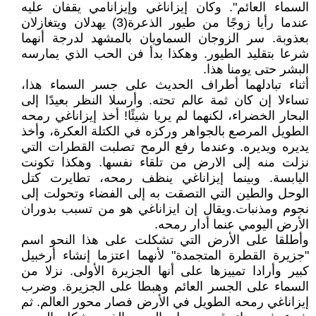
السماء العائم". وكان إيزاناغي وإيزانامي يقفان عليه
عندما رأيا زوجًا من طيور الذعرة(3) يهدلان ويتغازلان
بعذوبة. سر الزوجان السماويان بالمشهد لدرجة أنهما
شرعا بتقليد الطيور. وهكذا بدأ فن الحب الذي يمارسه
البشر حتى يومنا هذا.
أثناء تبادلهما أطراف الحديث على جسر السماء هذا،
تساءلا إن كان ثمة عالم تحته. وأرسلا النظر بعيدًا إلى
البحار الخضراء، لكنهما لم يريا شيئًا! أخذ إيزاناغي رمحه
الطويل المرصع بالجواهر وركزه في الكتلة العكرة، وأخذ
يديره ويديره. وعندما رفع الرمح تصلبت القطرات التي
نزلت منه إلى الارض من تلقاء نفسها. وهكذا تكونت
اليابسة. وبينما إيزاناغي ينظف رمحه، تطايرت كتل
الوحل والطين التي التصقت به إلى الفضاء وتحولت إلى
نجوم ومذنبات.ويقال إن ايزاناغي هو من تسبب بدوران
الأرض اليومي عنما أدار رمحه.
وأطلقا على الأرض التي تشكلت على هذا النحو اسم
"جزيرة القطرة المتجمدة" لأنهما اعتزما إنشاء أرخبيل
كبير وأرادا تمييزها على أنها الجزيرة الأولى. نزلا من
السماء على الجسر العائم وهبطا على الجزيرة. وضرب
إيزاناغي رمحه الطويل في الأرض فصار محور العالم. ثم