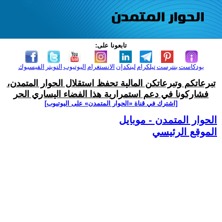
تابعونا على:
بودكاست
بنترست
تيلكرام
لينكدإن
الانستغرام
اليوتيوب
التويتر
الفيسبوك
تبرعاتكم وتبرعاتكن المالية تحفظ استقلال الحوار المتمدن،
فشاركونا في دعم استمرارية هذا الفضاء اليساري الحر
[اشترك في قناة ‫«الحوار المتمدن» على اليوتيوب]
الحوار المتمدن - موبايل
الموقع الرئيسي