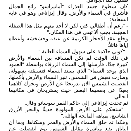
طفلين كما الجواهر."
كان سطوع جسد العذراء "آماتيراسو" رائع الجمال
فأشرق في السماء والأرض. وقال إيزاناغي وهو في غاية
السعادة:
- "رغم أن أطفالي كثر، لكن لا أحد منهم مثل هذا الطفلة
العجيبة. يجب ألا تبقى في هذا المكان."
وخلع عقد الأحجار الكريمة عن عنقه وخشخشه وأعطاه
إياها قائلاً:
- "كوني حاكمة على سهول السماء العالية."
في ذلك الوقت لم تكن المسافة بين السماء والأرض
كبيرة جدًا، فأرسلها إلى السماء الزرقاء بواسطة "العمود
الذي يوحد السماء" الذي يسند السماء فتسلقته بسهولة،
وصارت تعيش في الشمس، تنير السماء والأرض بأكملها.
انفصلت الشمس الآن تدريجيًا عن الأرض وتحرك كلاهما
بعيدًا عن بعضهما البعض حيث يستريحان في مكانهما
الحالي.
ثم تحدث إيزاناغي إلى حاكم القمر سوسانو وقال:
- "ستحكم على الأرض المولودة حديثًا والبحر الأزرق
الشاسع، بمياهه المالحة الهائلة."
وهكذا تم خلق السماء والأرض والقمر وسكناها. وبما أن
اليابان تقع مباشرة مقابل الشمس يوم انفصلت عن