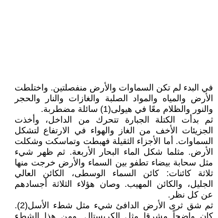
في البدء لم تكن السماوات والأرض منفصلتين. واختلطت
الأرض والمياه والمواد الصلبة والغازات والنار والحجر
والنور والظلام معًا في هيولى(1) سائلة مضطربة.
ثم بدأت الكتلة الجبارة تتحرك من الداخل، وأخذت
الجزيئات الأخف من الغاز والهواء في الارتفاع لتشكل
السماوات. أما الأجزاء الثقيلة فهبطت وتماسكت وشكلت
الأرض. مثلما شكل الماء البحار الأربعة. ثم ظهر شيء
مثل سحابة بيضاء تطفو بين السماء والأرض خرجت منها
ثلاثة كائنات: كائن السماء الوسطى، الكائن العالي
الجليل، والكائن المهيب. وصان هؤلاء الثلاثة أجسادهم
عن كل نظر.
ثم شق ثرى الأرض الدافئ شيء مثل شطء الأسل(2).
كان واضحاً مشرقا مثل الكريستال. ومن هذا الشطء