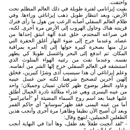
واختفت.
بقيت إيزانامي لفترة طويلة في ذلك العالم المظلم تحت
الأرض، وبعد انتظار طويل ذهب إيزاناغي وراءها. وفي
ظلام العالم السفلي أصابه الرعب من هول ما رأى فترك
قرينته هناك وحاول الهروب إلى الأرض مرة أخرى. لكنه،
في صراعه المحتدم، خلق عدة آلهة انبثق إحداها من
عصاه. وعندما خرج إلى ضوء النهار أغلق الحفرة التي
نزل منها بصخرة كبيرة حولها إلى إله أمره بمراقبة
المكان. ثم اندفع إلى البحر واغتسل طويلا كي يطهر
نفسه. وعندما نفث من رئتيه الهواء المتلوث الذي
استنشقه في العالم السفلي خرج إلها الشر من أنفاسه.
وعلم إيزاناغي أن هذا سيسبب أذى وشرًا كبيرين، فخلق
إلهين آخرين لتصحيح شرهما. لكنه حين غسل عينيه
وعاود النظر بوضوح ظهر كائنان ثمينان وجميلان؛ واحد
من عينه اليسرى وهي عذراء متلألئة نادرة الجمال أطلق
عليها فيما بعد اسم روح السماء المضيئة أو "أماتيراسو"
أما من عينه اليمنى فقد ظهر"سوسانو" أي حاكم القمر
وبعد أن أصبح الآن نظيفا وطاهرا مرة أخرى وأنجب هذين
الطفلين الجميلين، ابتهج وقال:
- "لقد أنجبت طفلاً بعد طفل، وها أنذا في النهاية أنجب