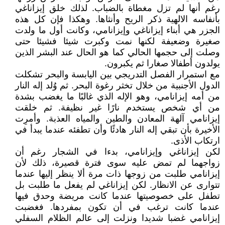
رغم أنها لم تزل مغطاة بالضباب. لذلك خلق إيزاناغي
بأنفاسه الالهية ذكر الريح وأنثاها. وهكذا فإن كل هذه
الجزر هي أبناء إيزاناغي وإيزانامي، وكانت أول ما ولدت
صغيرة وضعيفة لكنها نمت وكبرت شيئا فشيئا حتى
وصلت إلى حجمها الحالي كما هو الحال عند البشر الذين
يولدون أطفالا صغارا ثم يكبرون.
مع استمرار الفصل التدريجي بين اليابسة والبحر تشكلت
الدول الأجنبية من خلال تخثر رغوة البحر. ثم وُلد إله النار
من أمه إيزانامي، وهو الإله الذي غالبًا ما يغضب بشدة
من أي شخص يستخدم نارًا غير نظيفة. ثم خلقت
إيزانامي آلهة المعادن والطين والمياه العذبة. وأمرِت
الأخيرة بأن تبقي إله النار هادئًا وأن تطفئه عندما يبدأ في
ارتكاب الأذى.
لكن إيزاناغي وإيزانامي، بدءا في الشجار رغم أن
زواجهما لم تمض عليه سوى فترة قصيرة، ذلك لأن
إيزانامي طلبت من زوجها ذات مرة ألا ينظر إليها عندما
تتوارى عن الانظار. لكن إيزاناغي لم يفعل ما طلبت بل
تطفل على خصوصيتها عندما كانت مريضة وحدق فيها
عندما كانت ترغب في أن تكون بمفردها. فغضبت
إيزانامي غضبا شديدا ونزلت إلى عالم الظلام السفلي