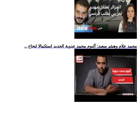
.. محمد علام وهيثم سعيد: ألبوم محمد عدوية الجديد استكمالا لنجاح