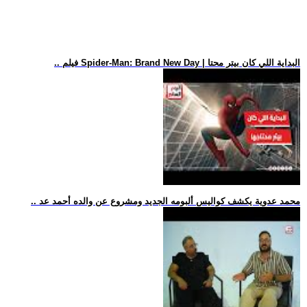
.. فيلم Spider-Man: Brand New Day | البداية اللي كان بيتر محتا
.. محمد عدوية يكشف كواليس ألبومه الجديد ومشروع عن والده أحمد عد