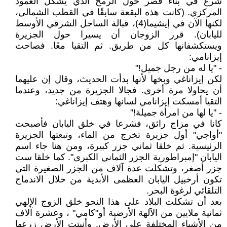
شرع في بناء قصر حول الرمح الذي يشكل العمود
المركزي. (كانت هذه البقعة سابقًا في القطب الشمالي،
لكنها الآن في إيشيما(4)، قبالة الساحل الشرقي الأوسط
لليابان). قرر الزوجان أن يسيرا حول الجزيرة
ويستكشفانها كل من طريق. ثم التقيا معًا. فصاحت
إيزانامي:
- "يا له من رجل جميل!"
لكن إيزاناغي وبخها لأنها بدأت الحديث، وقال إن عليهما
أن يحاولا مرة أخرى. فجالا الجزيرة من جديد، وعندما
التقيا أمسكت إيزانامي لسانها وهتف إيزاناغي:
- "يا لها من امرأة جميلة!"
كانا في مزاج رائق، فشرعا في خلق اليابان فأصبحت
"أواجي" أول جزيرة تخرج من الماء، وتبعتها الجزيرة
الرئيسية. ثم خلقا ثماني جزر كبيرة، ومن هنا جاء اسم
اليابان "إمبراطورية الجزر الثماني الكبرى". كما خلقا ست
جزر أصغر، وتشكلت عدة آلاف من الجزر الصغيرة التي
تكون أرخبيل اليابان العظمى الأبدية من خلال الاندماج
التلقائي لرغوة البحر.
بعد أن تشكلت البلاد على هذا النحو خلق الزوج الإلهي
ثمانية ملايين من الآلهة الأرضية أو"كامي" ، وعشرة آلاف
من الأشياء المختلفة على الأرض. وأنبتت الأرض زرعها