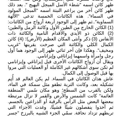
ظهر كائن اسمه "شطء الأسل المبجل البهيج ". بعد ذلك
ظهر كائن آخر من براعم النبتة اسمه "المبجل المولود
في السماء". هذه الكائنات الخمسة تدعى "الآلهة
السماوية"..ثم ظهر إلى الوجود أربعة أزواج من الكائنات:
(1) الكائن الخارج من الطين الأول وكائنة الرمل والطين؛
(2) الكائن ذو الأيدي والأقدام النامية والكائنة ذات
الأنفاس (3) ذكر وأنثى المكان العظيم (الأرض)؛ (4) كائن
الكمال الكلي والكائنة التي صرخت بقرينها "غريب
ومخيف". وهكذا فإن آخر ثنائي ظهر إلى الوجود هما أول
رجل وامرأة واسمهما إيزاناغي وإيزانامي.
ويقال أن أزواج الكائنات الأخرى قبل إيزاناغي وإيزانامي
لم تكن سوى أشكالهم غير الكاملة أو العمليات التي مروا
بها قبل الوصول إلى الكمال.
عاش هذان الكائنان في السماء. لم يكن العالم قد أُتِم
تشكيله بعد، وكانت التربة تطفو مثل سمكة في الماء،
ولكن بالقرب من السطح؛ وهو مكان سُمي "المنطقة
العائمة" كانت الشمس والأرض والقمر لا تزال مرتبطة
ببعضها البعض مثل الرأس بالرقبة أو الذراعين بالجسم.
ثم أخذوا ينفصلون شيئًا فشيئًا، وغدت الأجزاء التي
تربطهم تزداد نحافة. سمّي الجزء الشبيه بالبرزخ "جسر