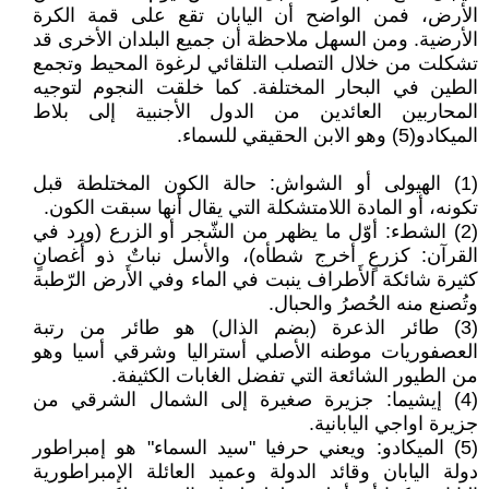
الأرض، فمن الواضح أن اليابان تقع على قمة الكرة
الأرضية. ومن السهل ملاحظة أن جميع البلدان الأخرى قد
تشكلت من خلال التصلب التلقائي لرغوة المحيط وتجمع
الطين في البحار المختلفة. كما خلقت النجوم لتوجيه
المحاربين العائدين من الدول الأجنبية إلى بلاط
الميكادو(5) وهو الابن الحقيقي للسماء.
(1) الهيولى أو الشواش: حالة الكون المختلطة قبل
تكونه، أو المادة اللامتشكلة التي يقال أنها سبقت الكون.
(2) الشطء: أوّل ما يظهر من الشّجر أو الزرع (ورد في
القرآن: كزرعٍ أخرج شطأه)، والأسل نباتٌ ذو أَغصانٍ
كثيرة شائكة الأَطراف ينبت في الماء وفي الأَرض الرّطبة
وتُصنع منه الحُصرُ والحبال.
(3) طائر الذعرة (بضم الذال) هو طائر من رتبة
العصفوريات موطنه الأصلي أستراليا وشرقي أسيا وهو
من الطيور الشائعة التي تفضل الغابات الكثيفة.
(4) إيشيما: جزيرة صغيرة إلى الشمال الشرقي من
جزيرة اواجي اليابانية.
(5) الميكادو: ويعني حرفيا "سيد السماء" هو إمبراطور
دولة اليابان وقائد الدولة وعميد العائلة الإمبراطورية