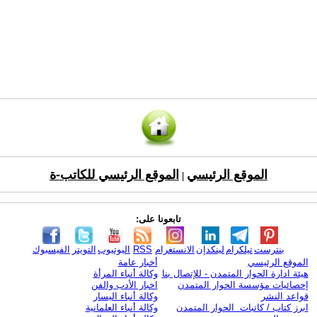
الموقع الرئيسي
الموقع الرئيسي للكاتب-ة
|
تابعونا على:
بنترست
تيلكرام
لينكدإن
الانستغرام
RSS
اليوتيوب
التويتر
الفيسبوك
الموقع الرئيسي
أخبار عامة
هيئة ادارة الحوار المتمدن - للإتصال بنا
وكالة أنباء المرأة
إحصائيات مؤسسة الحوار المتمدن
اخبار الأدب والفن
قواعد النشر
وكالة أنباء اليسار
ابرز كتاب / كاتبات الحوار المتمدن
وكالة أنباء العلمانية