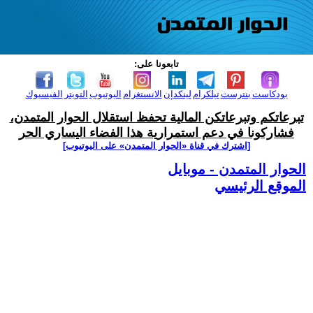
تابعونا على:
بودكاست
بنترست
تيلكرام
لينكدإن
الانستغرام
اليوتيوب
التويتر
الفيسبوك
تبرعاتكم وتبرعاتكن المالية تحفظ استقلال الحوار المتمدن،
فشاركونا في دعم استمرارية هذا الفضاء اليساري الحر
[اشترك في قناة ‫«الحوار المتمدن» على اليوتيوب]
الحوار المتمدن - موبايل
الموقع الرئيسي