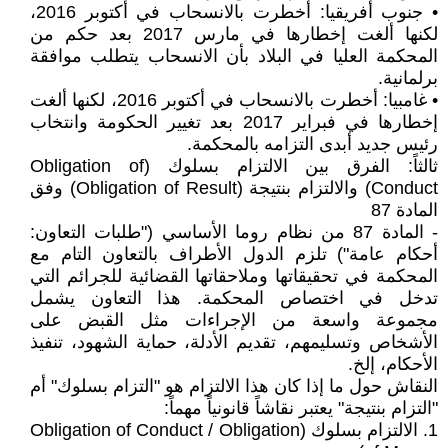
• جنوب أفريقيا: أخطرت بالانسحاب في أكتوبر 2016،
لكنها ألغت إخطارها في مارس 2017 بعد حكم من
المحكمة العليا في البلاد بأن الانسحاب يتطلب موافقة
برلمانية.
• غامبيا: أخطرت بالانسحاب في أكتوبر 2016، لكنها ألغت
إخطارها في فبراير 2017 بعد تغيير الحكومة وانتخاب
رئيس جديد أبدى التزامه بالمحكمة.
ثالثاً: الفرق بين الالتزام بسلوك (Obligation of
Conduct) والالتزام بنتيجة (Obligation of Result) وفق
المادة 87
- المادة 87 من نظام روما الأساسي ("طلبات التعاون:
أحكام عامة") تلزم الدول الأطراف بالتعاون التام مع
المحكمة في تحقيقاتها وملاحقاتها القضائية للجرائم التي
تدخل في اختصاص المحكمة. هذا التعاون يشمل
مجموعة واسعة من الإجراءات مثل القبض على
الأشخاص وتسليمهم، تقديم الأدلة، حماية الشهود، تنفيذ
الأحكام، إلخ.
النقاش حول ما إذا كان هذا الالتزام هو "التزام بسلوك" أم
"التزام بنتيجة" يعتبر نقاشاً قانونياً مهماً:
1. الالتزام بسلوك (Obligation of Conduct / Obligation