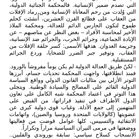
التي تصدم ضمير الإنسانية. فالمحكمة الجنائية الدولية،
التي وُلدت من رحم المعاناة الإنسانية ومن رماد الإفلات
من العقاب على فظائع القرن العشرين، أُنشئت كحلم
طموح لتكون الحارس الدائم للعدالة، ومحكمة الملاذ
الأخير لمحاسبة الأفراد – بغض النظر عن مناصبهم – عن
الإبادة الجماعية، وجرائم الحرب، والجرائم ضد الإنسانية،
وجريمة العدوان. هدفها الأسمى: كسر حلقة الإفلات من
العقاب، وتوفير جبر الضرر للضحايا، وردع الجرائم
المستقبلية.
- لكنّ طريق العدالة الدولية لم يكن يوماً مفروشاً بالورود.
فمنذ انطلاقتها، واجهت المحكمة تحديات جسام، أبرزها
التوتر الأزلي بين مثاليات القانون الدولي وواقع السياسة
الدولية القائم على المصالح والسيادة الوطنية. ويتجلى
هذا التوتر في اعتماد المحكمة شبه الكامل على تعاون
الدول الأطراف في تنفيذ قراراتها، من القبض على
المتهمين إلى جمع الأدلة. وغياب قوى دولية كبرى عن
عضويتها (كالولايات المتحدة وروسيا والصين)، واتهامات
الانتقائية والتسييس، كلها عوامل قوضت من فعاليتها
ووضعتها في مرمى النيران السياسية مراراً وتكراراً.
الانسحاب كسلاح سياسي: سابقة بوروندي والفلبين..