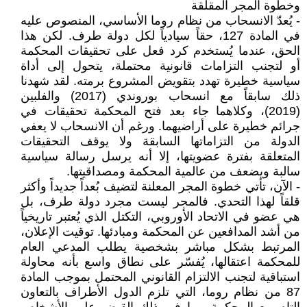
وخطوة المجر المقلقة
- يُعدّ الانسحاب من نظام روما الأساسي، المنصوص عليه
في المادة 127، حقاً سيادياً لكل دولة طرف. لكن هذا
الحق، عندما يُستخدم كرد فعل على تحقيقات المحكمة
أو لتجنب التزامات قانونية محتملة، يتحول إلى أداة
سياسية خطيرة تهدد بتقويض المشروع برمته. لقد شهدنا
ذلك سابقاً مع انسحاب بوروندي (2017) والفلبين
(2019)، وكلاهما جاء بعد فتح المحكمة تحقيقات في
جرائم خطيرة على أراضيهما. ورغم أن الانسحاب لا يعفي
الدولة من التزاماتها السابقة ولا يوقف التحقيقات
المتعلقة بفترة عضويتها، إلا أنه يرسل رسالة سياسية
سالبة ويضعف من عالمية المحكمة ومصداقيتها.
- الآن، تأتي خطوة المجر المعلنة لتضيف بُعداً جديداً وأكثر
قلقاً لهذا التحدي. فالمجر ليست مجرد دولة طرف، بل
هي عضو في الاتحاد الأوروبي، التكتل الذي يُعتبر تاريخياً
من أشد المدافعين عن المحكمة ومبادئها. توقيت الإعلان،
المرتبط بشكل مباشر بشخصية يطلب المدعي العام
للمحكمة اعتقالها، يُفسّر على نطاق واسع بأنه محاولة
استباقية لتجنب الالتزام القانوني المحتمل بموجب المادة
87 من نظام روما، التي تلزم الدول الأطراف بالتعاون