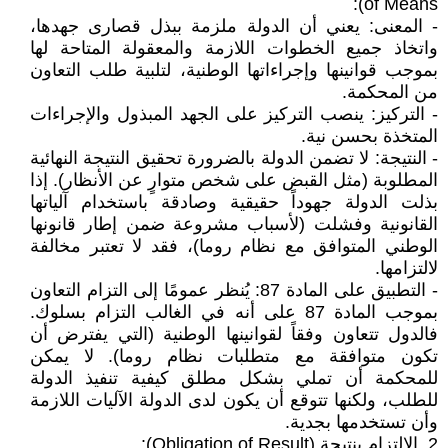
of Means):
- المعنى: يعني أن الدولة ملزمة ببذل قصارى جهدها،
واتخاذ جميع الخطوات اللازمة والمعقولة المتاحة لها
بموجب قوانينها وإجراءاتها الوطنية، لتلبية طلب التعاون
من المحكمة.
- التركيز: ينصب التركيز على الجهد المبذول والإجراءات
المتخذة بحسن نية.
- النتيجة: لا تضمن الدولة بالضرورة تحقيق النتيجة النهائية
المطلوبة (مثل القبض على شخص متوارٍ عن الأنظار). إذا
بذلت الدولة جهوداً حقيقية وصادقة باستخدام آلياتها
القانونية وفشلت (لأسباب مشروعة ضمن إطار قانونها
الوطني المتوافق مع نظام روما)، فقد لا تعتبر مخالفة
لالتزامها.
- التطبيق على المادة 87: يُنظر عمومًا إلى التزام التعاون
بموجب المادة 87 على أنه في الغالب التزام بسلوك.
فالدول تتعاون وفقاً لقوانينها الوطنية (التي يفترض أن
تكون متوافقة مع متطلبات نظام روما). لا يمكن
للمحكمة أن تملي بشكل مطلق كيفية تنفيذ الدولة
للطلب، ولكنها تتوقع أن يكون لدى الدولة الآليات اللازمة
وأن تستخدمها بجدية.
2. الالتزام بنتيجة (Obligation of Result):