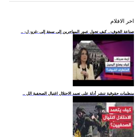
اخر الافلام
.. -صناعة الخوف-.. كيف تحول عبور المهاجرين إلى سبتة إلى -غزو- ل
.. منظمات حقوقية تنشر أدلة على تعمد الاحتلال اغتيال الصحفية الل