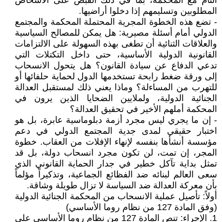
التام مع المحكمة، بما في ذلك القبض على الأشخاص
المطلوبين وتسليمهم إذا دخلوا أراضيها.
- تضع هذه الخطوة المجرية المحتملة المحكمة والمجتمع
الدولي أمام أسئلة مصيرية: هل يمكن للمصالح السياسية
والعلاقات الثنائية أن تطغى بهذه السهولة على الالتزامات
القانونية الدولية الأساسية، حتى داخل التكتلات التي
تدعي الدفاع عن سيادة القانون؟ هل يتحول الانسحاب
إلى ورقة ضغط رابحة تستخدمها الدول لحماية حلفائها أو
للتهرب من المساءلة؟ وماذا يعني ذلك لمستقبل العدالة
الجنائية الدولية، ولملايين الضحايا الذين يرون في
المحكمة أملهم الأخير في تحقيق العدالة؟
- إن ما يجري ليس مجرد أزمة دبلوماسية عابرة، بل هو
اختبار حقيقي لمدى جدية المجتمع الدولي في دعم
مؤسسة أنشأها بنفسه لإنهاء الإفلات من العقاب. خطوة
المجر، إن تمت، لن تكون مجرد انسحاب دولة، بل قد
تمثل بداية تآكل خطير في جدار الحماية القانوني الذي
سعى العالم لبنائه ضد الفظائع الجماعية، وتذكيراً مؤلماً
بأن معركة العدالة ضد السياسة لا تزال طويلة وشاقة.
أولاً: تأصيل عملية الانسحاب من المحكمة الجنائية الدولية
(وفق المادة 127 من نظام روما الأساسي)
1. الإجراء: تنص المادة 127 من نظام روما الأساسي على