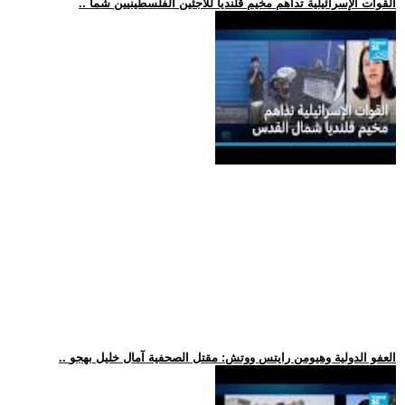
.. القوات الإسرائيلية تداهم مخيم قلنديا للاجئين الفلسطينيين شما
.. العفو الدولية وهيومن رايتس ووتش: مقتل الصحفية آمال خليل بهجو