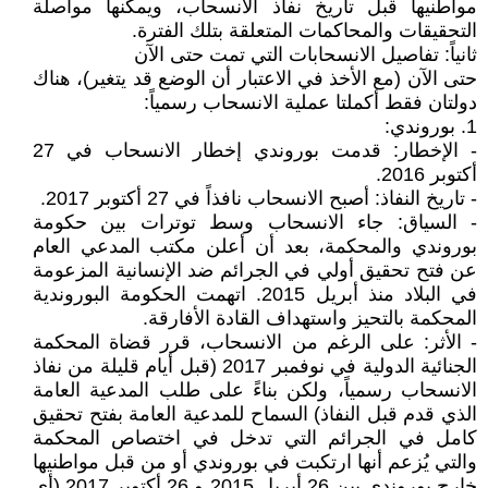
مواطنيها قبل تاريخ نفاذ الانسحاب، ويمكنها مواصلة
التحقيقات والمحاكمات المتعلقة بتلك الفترة.
ثانياً: تفاصيل الانسحابات التي تمت حتى الآن
حتى الآن (مع الأخذ في الاعتبار أن الوضع قد يتغير)، هناك
دولتان فقط أكملتا عملية الانسحاب رسمياً:
1. بوروندي:
- الإخطار: قدمت بوروندي إخطار الانسحاب في 27
أكتوبر 2016.
- تاريخ النفاذ: أصبح الانسحاب نافذاً في 27 أكتوبر 2017.
- السياق: جاء الانسحاب وسط توترات بين حكومة
بوروندي والمحكمة، بعد أن أعلن مكتب المدعي العام
عن فتح تحقيق أولي في الجرائم ضد الإنسانية المزعومة
في البلاد منذ أبريل 2015. اتهمت الحكومة البوروندية
المحكمة بالتحيز واستهداف القادة الأفارقة.
- الأثر: على الرغم من الانسحاب، قرر قضاة المحكمة
الجنائية الدولية في نوفمبر 2017 (قبل أيام قليلة من نفاذ
الانسحاب رسمياً، ولكن بناءً على طلب المدعية العامة
الذي قدم قبل النفاذ) السماح للمدعية العامة بفتح تحقيق
كامل في الجرائم التي تدخل في اختصاص المحكمة
والتي يُزعم أنها ارتكبت في بوروندي أو من قبل مواطنيها
خارج بوروندي بين 26 أبريل 2015 و 26 أكتوبر 2017 (أي