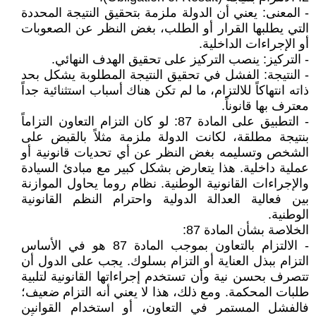
- المعنى: يعني أن الدولة ملزمة بتحقيق النتيجة المحددة
التي يطلبها القرار أو الطلب، بغض النظر عن الصعوبات
أو الإجراءات الداخلية.
- التركيز: ينصب التركيز على تحقيق الهدف النهائي.
- النتيجة: الفشل في تحقيق النتيجة المطلوبة يشكل بحد
ذاته انتهاكاً للالتزام، ما لم تكن هناك أسباب استثنائية جداً
معترف بها قانوناً.
- التطبيق على المادة 87: لو كان التزام التعاون التزاماً
بنتيجة مطلقة، لكانت الدولة ملزمة مثلاً بالقبض على
الشخص وتسليمه بغض النظر عن أي تحديات قانونية أو
عملية داخلية. هذا يتعارض بشكل كبير مع مبادئ السيادة
والإجراءات القانونية الوطنية. نظام روما يحاول الموازنة
بين فعالية العدالة الدولية واحترام النظم القانونية
الوطنية.
الخلاصة بشأن المادة 87:
- الالتزام بالتعاون بموجب المادة 87 هو في الأساس
التزام ببذل العناية أو التزام بسلوك. يجب على الدول أن
تتصرف بحسن نية وأن تستخدم إجراءاتها القانونية لتلبية
طلبات المحكمة. ومع ذلك، هذا لا يعني أنه التزام ضعيف؛
فالفشل المستمر في التعاون، أو استخدام القوانين