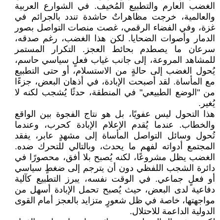
الغضب العارم والتطبيع المُخيف. في الشوارع العربية
والعالمية، خرجت مظاهراتٌ حاشدة تندد بالجرائم في
غزة، وفي الفضاء الرقمي، غصت منصات التواصل بصور
الدمار وأصوات الضحايا. لكن هذا الغضب، رغم صدقه،
سرعان ما يصطدم بحائط العجز. التكرار المستمر
للمشاهد المروعة، إلى جانب غياب فعلٍ سياسي حاسم،
يُحول الغضب إلى حالةٍ من الاستسلام، أو حتى التطبيع
مع المأساة. لقد أصبحت الإبادة، في أذهان البعض، جزءًا
من "الوضع الطبيعي" في المنطقة، حدثًا يُشجب لكنه لا
يُغير.
هذا التحول ليس عفويًا، بل هو نتاج الفجوة بين الواقع
والخطاب. عندما يُقدم الإعلام الإبادة كحرب، وعندما
تُحول وسائل التواصل المأساة إلى مشهدٍ عابر، يفقد
المجتمع أدواته لفهم ما يحدث، وبالتالي للتحرك ضده.
الغضب يظل مشروعًا، لكنه يُصبح بلا أفق، محصورًا في
دائرة الشجب اللفظي دون أن يترجم إلى ضغطٍ سياسي
أو فعلٍ جماعي. في الوقت نفسه، يبرز التطبيع كآلية
دفاعية لدى البعض، حيث يُصبح تحمل الإبادة أسهل من
مواجهتها، خاصة في ظل شعورٍ متزايد بالعجز أمام القوى
الدولية الداعمة للاحتلال.