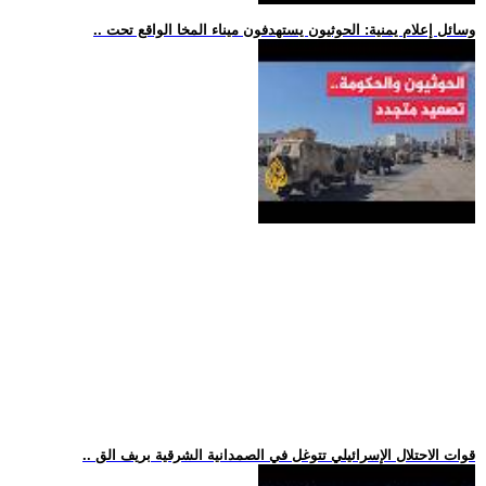
.. وسائل إعلام يمنية: الحوثيون يستهدفون ميناء المخا الواقع تحت
.. قوات الاحتلال الإسرائيلي تتوغل في الصمدانية الشرقية بريف الق