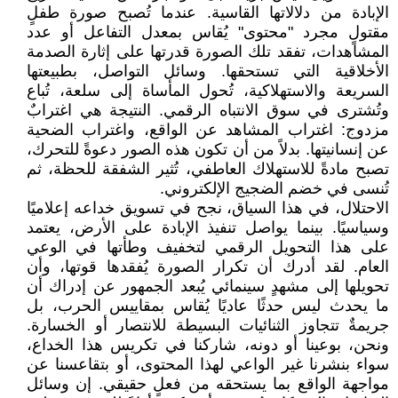
الإبادة من دلالاتها القاسية. عندما تُصبح صورة طفلٍ
مقتولٍ مجرد "محتوى" يُقاس بمعدل التفاعل أو عدد
المشاهدات، تفقد تلك الصورة قدرتها على إثارة الصدمة
الأخلاقية التي تستحقها. وسائل التواصل، بطبيعتها
السريعة والاستهلاكية، تُحول المأساة إلى سلعة، تُباع
وتُشترى في سوق الانتباه الرقمي. النتيجة هي اغترابٌ
مزدوج: اغتراب المشاهد عن الواقع، واغتراب الضحية
عن إنسانيتها. بدلاً من أن تكون هذه الصور دعوةً للتحرك،
تصبح مادةً للاستهلاك العاطفي، تُثير الشفقة للحظة، ثم
تُنسى في خضم الضجيج الإلكتروني.
الاحتلال، في هذا السياق، نجح في تسويق خداعه إعلاميًا
وسياسيًا. بينما يواصل تنفيذ الإبادة على الأرض، يعتمد
على هذا التحويل الرقمي لتخفيف وطأتها في الوعي
العام. لقد أدرك أن تكرار الصورة يُفقدها قوتها، وأن
تحويلها إلى مشهدٍ سينمائي يُبعد الجمهور عن إدراك أن
ما يحدث ليس حدثًا عاديًا يُقاس بمقاييس الحرب، بل
جريمةٌ تتجاوز الثنائيات البسيطة للانتصار أو الخسارة.
ونحن، بوعينا أو دونه، شاركنا في تكريس هذا الخداع،
سواء بنشرنا غير الواعي لهذا المحتوى، أو بتقاعسنا عن
مواجهة الواقع بما يستحقه من فعلٍ حقيقي. إن وسائل