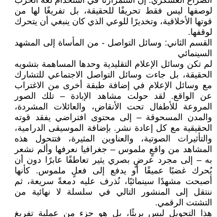
الصراع العسكري. إن استمرارنا في استخدام لغة الحرب
لوصفها ليس فقط تحريفًا للحقيقة، بل تفريغًا لها من
قوتها الأخلاقية، وتخديرًا للوعي الذي كان ينبغي أن يتحرك
لوقفها.
القسم الثاني: وسائل التواصل - من المأساة إلى المشهد
السينمائي
لم تكن وسائل الإعلام التقليدية وحدها المساهمة بتشويه
الحقيقة، بل جاءت وسائل التواصل الاجتماعي للتشارك
مع وسائل الإعلام في إضافة طبقة أخرى من الاغتراب
عن الواقع. لقد حولت مشاهد الإبادة – تلك الصور
المروعة للأطفال تحت الأنقاض، والعائلات المشردة،
والمدن المسحوقة – إلى محتوى افتراضي يفقد قوته
الحقيقية مع كل إعادة نشر. بإضافة الموسيقى الدرامية،
والتأثيرات الصوتية، والعناوين المثيرة، فتتحول هذه
المشاهد من واقعٍ ملموس – جغرافيا نعرفها وألم نشعر
به – إلى مجرد عرضٍ بصري يثير تعاطفًا عابرًا دون أن
يُحرك غضبًا عميقًا أو يدفع إلى فعلٍ ملموس. كأنها
أصبحت مشهدًا سينمائيًا، نُذرف عليه دمعةً سريعة، ثم
ننتقل إلى المنشور التالي في سلسلة لا نهائية من
التشتت الرقمي.
هذا التحويل ليس بريئًا، بل هو جزء من عملية تفريغ