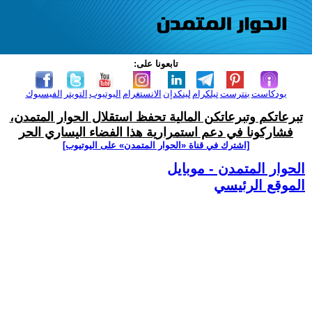
تابعونا على:
بودكاست
بنترست
تيلكرام
لينكدإن
الانستغرام
اليوتيوب
التويتر
الفيسبوك
تبرعاتكم وتبرعاتكن المالية تحفظ استقلال الحوار المتمدن،
فشاركونا في دعم استمرارية هذا الفضاء اليساري الحر
[اشترك في قناة ‫«الحوار المتمدن» على اليوتيوب]
الحوار المتمدن - موبايل
الموقع الرئيسي