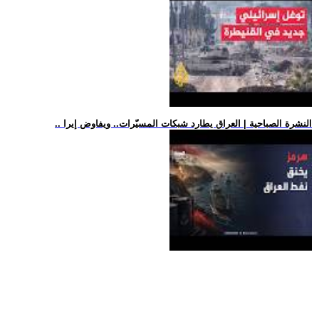
.. النشرة الصباحية | العراق يطارد شبكات المسيّرات.. ويفاوض إيرا