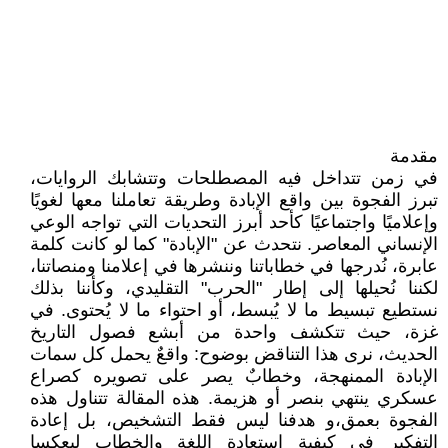
مقدمة
في زمن تتداخل فيه المصطلحات وتتشابك الروايات،
تبرز الفجوة بين واقع الإبادة وطريقة تعاملنا معها لغويًا
وإعلاميًا واجتماعيًا كأحد أبرز التحديات التي تواجه الوعي
الإنساني المعاصر. نتحدث عن "الإبادة" كما لو كانت كلمة
عابرة، نُدرجها في خطاباتنا وننشرها في إعلامنا ومنصاتنا،
لكننا نُحيلها إلى إطار "الحرب" التقليدي، وكأننا بذلك
نستطيع تبسيط ما لا يُبسط، أو احتواء ما لا يُحتوى. في
غزة، حيث تتكشف واحدة من أبشع فصول التاريخ
الحديث، نرى هذا التناقض بوضوح: واقعٌ يحمل كل سمات
الإبادة الممنهجة، وخطابٌ يصر على تصويره كصراع
عسكري ينتهي بنصر أو هزيمة. هذه المقالة تتناول هذه
الفجوة بعمق،و هدفنا ليس فقط التشخيص، بل إعادة
التفكير في كيفية استعادة اللغة والخطاب ليعكسا