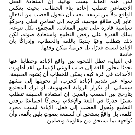
لكن هذه الحالة ليست نهائية. إن استعادة الفعل
الاجتماعي تتطلب إعادة بناء الخطاب، بحيث يعكس
الواقع بدلاً من تزييفه. يجب أن يتحول الغضب من انفعالٍ
عابر إلى طاقةٍ موجهة، تُترجم إلى تضامنٍ فعلي وحركةٍ
سياسية قادرة على تغيير المعادلة. المجتمع، بكل تنوعه،
يملك القدرة على رفض التطبيع واستعادة صوته، لكن
ذلك يتطلب وعيًا جديدًا باللغة والخطاب، وإدراكًا بأن
الإبادة ليست قدرًا، بل جريمةً يمكن وقفها.
خاتمة
في النهاية، تظل الفجوة بين واقع الإبادة وخطابنا عنها
تحديًا يتجاوز اللغة إلى صلب الوعي الإنساني. لقد أظهرت
الأحداث في غزة كيف يمكن للخطاب أن يُشوه الحقيقة،
سواء عبر تقديم الإبادة كحرب، أو تحويلها إلى مشهدٍ
سينمائي، أو تكرار الرواية الصهيونية، أو ترك المجتمع
يتأرجح بين الغضب والعجز. إن استعادة الحقيقة تتطلب
تغييرًا جذريًا في اللغة والإعلام، وتحركًا اجتماعيًا يرفض
التطبيع ويُحول الغضب إلى فعل. الإبادة ليست مجرد
كلمة، بل واقعٌ يستحق أن نُسمعه بصوتٍ يليق بألمه، وأن
نُواجهه بما يستحق من مقاومة وتضامن.