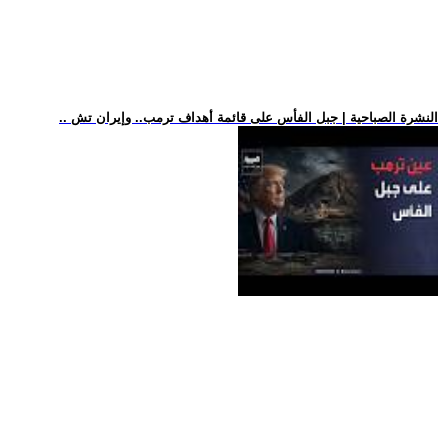
.. النشرة الصباحية | جبل الفأس على قائمة أهداف ترمب.. وإيران تش