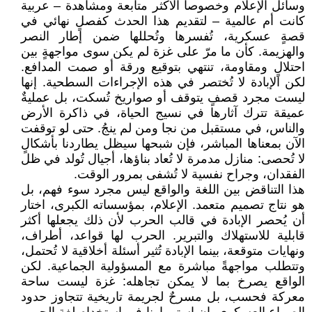
وسائل الإعلام وخصوصا الاكثر متابعة ومشاهدة – عربية
كانت أم عالمية – لتقديم هذا الحدث كفصلٍ نهائي في
قصةٍ عسكرية، تُفسرها وتُحللها ضمن إطار النصر
والهزيمة. كأن ما مرّ على غزة لم يكن سوى مواجهةٍ بين
احتلالٍ ومقاومة، تنتهي بتوقيع ورقة أو صمت المدافع.
لكن الإبادة لا تُختصر في هذه الإجراءات السطحية. إنها
ليست مجرد قصفٍ يتوقف أو صواريخ تُسكت، بل عمليةٌ
عميقة تترك آثارها في نسيج الحياة، في ذاكرة الأرض
والناس، في مستقبل من نجا ومن لم ينجُ. حتى لو توقفت
الآن بمعناها المباشر، فإن شبحها سيظل يطاردنا بأشكالٍ
لا تُحصى: منازل مدمرة لا تُعاد بناؤها، أجيال تُولد في ظل
الفقدان، وجراح نفسية لا تُشفى بمرور الوقت.
هذا التناقض بين اللغة والواقع ليس مجرد سوء فهم، بل
هو نتاج تصميم متعمد. الإعلام، بمؤسساته الكبرى، اختار
أن يُحصر الإبادة في قالب الحرب لأن ذلك يجعلها أكثر
قابلية للاستهلاك والتبرير. الحرب لها قواعد، أطراف،
ونهايات متوقعة، بينما الإبادة تُثير أسئلة أخلاقية لا تُحتمل،
وتتطلب مواجهةً مباشرة مع المسؤولية الجماعية. لكن
الواقع يصرخ بما لا يمكن تجاهله: غزة ليست ساحة
معركة فحسب، بل مسرحٌ لجريمة تاريخية تتجاوز حدود