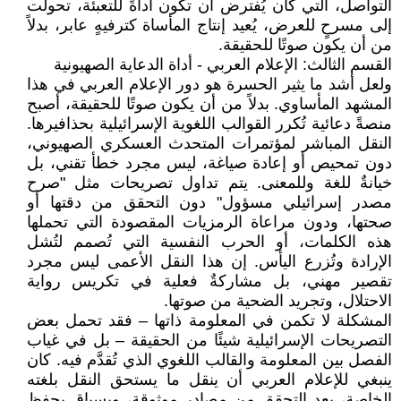
التواصل، التي كان يُفترض أن تكون أداةً للتعبئة، تحولت
إلى مسرحٍ للعرض، يُعيد إنتاج المأساة كترفيهٍ عابر، بدلاً
من أن يكون صوتًا للحقيقة.
القسم الثالث: الإعلام العربي - أداة الدعاية الصهيونية
ولعل أشد ما يثير الحسرة هو دور الإعلام العربي في هذا
المشهد المأساوي. بدلاً من أن يكون صوتًا للحقيقة، أصبح
منصةً دعائية تُكرر القوالب اللغوية الإسرائيلية بحذافيرها.
النقل المباشر لمؤتمرات المتحدث العسكري الصهيوني،
دون تمحيص أو إعادة صياغة، ليس مجرد خطأ تقني، بل
خيانةٌ للغة وللمعنى. يتم تداول تصريحات مثل "صرح
مصدر إسرائيلي مسؤول" دون التحقق من دقتها أو
صحتها، ودون مراعاة الرمزيات المقصودة التي تحملها
هذه الكلمات، أو الحرب النفسية التي تُصمم لتُشل
الإرادة وتُزرع اليأس. إن هذا النقل الأعمى ليس مجرد
تقصير مهني، بل مشاركةٌ فعلية في تكريس رواية
الاحتلال، وتجريد الضحية من صوتها.
المشكلة لا تكمن في المعلومة ذاتها – فقد تحمل بعض
التصريحات الإسرائيلية شيئًا من الحقيقة – بل في غياب
الفصل بين المعلومة والقالب اللغوي الذي تُقدَّم فيه. كان
ينبغي للإعلام العربي أن ينقل ما يستحق النقل بلغته
الخاصة، بعد التحقق من مصادر موثوقة، وبسياقٍ يحفظ