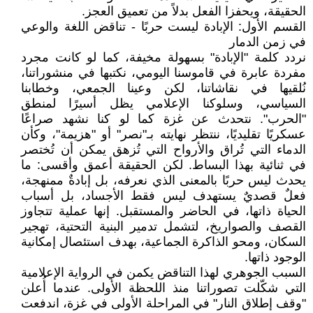
الحقيقة، ويحفزا الفعل بدلاً من تعميق العجز.
القسم الأول: الإبادة ليست حربًا - تناقض اللغة والوعي
في زمن الدمار
نردد كلمة "الإبادة" بسهولة مخيفة، كما لو كانت مجرد
مفردة عابرة في قاموسنا اليومي، نكتبها في منشوراتنا،
نُلقيها في نقاشاتنا، لكن وعينا الجمعي، وخطابنا
السياسي، وسلوكنا الإعلامي يظل أسيرًا لمنطق
"الحرب". نتحدث عن غزة كما لو كنا نشهد صراعًا
عسكريًا تقليديًا، ننتظر نهايته بـ"نصر" أو "هزيمة"، وكأن
الدماء التي تُراق والأرواح التي تُزهق يمكن أن تُختصر
في ثنائية بهذا البساط. لكن الحقيقة أعمق وأقسى: ما
يحدث ليس حربًا بالمعنى الذي نعرفه، بل إبادةٌ ممنهجة،
فعلٌ قصديٌ يستهدف ليس فقط الأجساد، بل أسباب
الحياة ذاتها، في الحاضر والمستقبل. إنها عملية تتجاوز
القصف والصواريخ، لتشمل تدمير البنية التحتية، تهجير
السكان، ومحو الذاكرة الجماعية، بهدف استئصال إمكانية
الوجود ذاتها.
السبب الجوهري لهذا التناقض يكمن في الرواية الإعلامية
التي شكّلت تصوراتنا منذ اللحظة الأولى. عندما أُعلن
"وقف إطلاق النار" في المراحلة الأولى في غزة، اندفعت