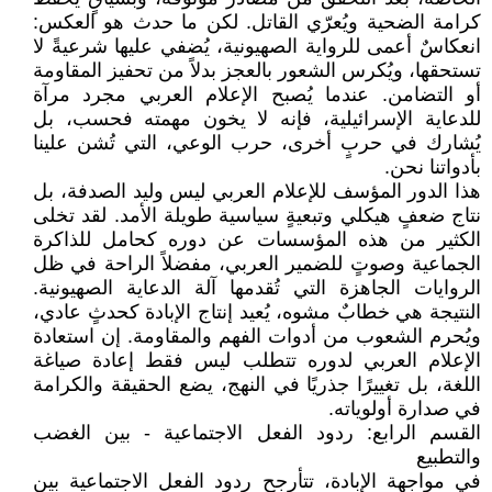
كرامة الضحية ويُعرّي القاتل. لكن ما حدث هو العكس:
انعكاسٌ أعمى للرواية الصهيونية، يُضفي عليها شرعيةً لا
تستحقها، ويُكرس الشعور بالعجز بدلاً من تحفيز المقاومة
أو التضامن. عندما يُصبح الإعلام العربي مجرد مرآة
للدعاية الإسرائيلية، فإنه لا يخون مهمته فحسب، بل
يُشارك في حربٍ أخرى، حرب الوعي، التي تُشن علينا
بأدواتنا نحن.
هذا الدور المؤسف للإعلام العربي ليس وليد الصدفة، بل
نتاج ضعفٍ هيكلي وتبعيةٍ سياسية طويلة الأمد. لقد تخلى
الكثير من هذه المؤسسات عن دوره كحامل للذاكرة
الجماعية وصوتٍ للضمير العربي، مفضلاً الراحة في ظل
الروايات الجاهزة التي تُقدمها آلة الدعاية الصهيونية.
النتيجة هي خطابٌ مشوه، يُعيد إنتاج الإبادة كحدثٍ عادي،
ويُحرم الشعوب من أدوات الفهم والمقاومة. إن استعادة
الإعلام العربي لدوره تتطلب ليس فقط إعادة صياغة
اللغة، بل تغييرًا جذريًا في النهج، يضع الحقيقة والكرامة
في صدارة أولوياته.
القسم الرابع: ردود الفعل الاجتماعية - بين الغضب
والتطبيع
في مواجهة الإبادة، تتأرجح ردود الفعل الاجتماعية بين