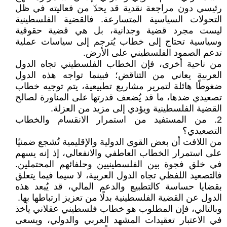
رئيسي دون مراجعة نقدية قد يحدّ من فعاليته في ظل
التحولات السياسية المتسارعة. فالقضية الفلسطينية
ليست مجرد قضية وجدانية، بل هي قضية حقوقية
وسياسية تحتاج إلى خطاب يُترجم إلى سياسات عملية
تدعم الصمود الفلسطيني على الأرض.
من ناحية أخرى، فإن الخطاب الفلسطيني تجاه الدول
العربية يعاني من التناقض؛ فبينما تواجه هذه الدول
ضغوطًا هائلة لتمرير مشاريع تطبيعية، يتم توجيه خطاب
تصعيدي ضدها، ما قد يُضعف قدرتها على المناورة لصالح
القضية الفلسطينية ويؤدي إلى مزيد من العزلة.
2. من المستفيد من استمرار الانقسام والخطاب
التصعيدي؟
من اللافت أن بعض القوى الدولية والإقليمية تُشجع ضمنيًا
على استمرار الخطاب العاطفي والانفعالي، إذ إنه يسهم
في خلق فجوة بين الفلسطينيين وحلفائهم المحتملين.
فالتصعيد اللفظي تجاه الدول العربية، لا سيما فيما يتعلق
بقضايا حساسة كالتطبيع والدعم المالي، قد يُبعد هذه
الدول عن القضية الفلسطينية بدلًا من تعزيز ارتباطها بها.
وبالتالي، فإن المطلوب هو خطاب فلسطيني عقلاني يأخذ
في الاعتبار تعقيدات المشهد العربي والدولي، ويسعى