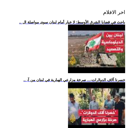
اخر الافلام
.. باحث في قضايا الشرق الأوسط: لا خيار أمام لبنان سوى مواصلة ال
.. -خسرنا آلاف الدولارات-... صرخة مزارعي الهبارية في لبنان من آ