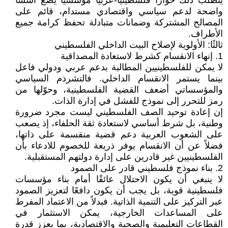
يتطلب ذلك حوارًا فلسطينيًا-عربيًا مؤسسيًا يضع أسسًا
واضحة لدعم سياسي واقتصادي مستدام، قائم على
المصالح المشتركة وضمانات متبادلة تحفظ كرامة جميع
الأطراف.
ثالثًا: الأولوية لإصلاح البيت الداخلي الفلسطيني
1. إنهاء الانقسام كشرط لاستعادة المصداقية
لا يمكن للفلسطينيين المطالبة بدعم عربي ودولي فاعل
بينما يستمر الانقسام الداخلي. فالتشرذم السياسي
والمؤسساتي أضعف القضية الفلسطينية، وحوّلها من
رمز للتحرر إلى نموذج للفشل في إدارة الذات.
إن إعادة توحيد الصف الفلسطيني ليست مجرد ضرورة
وطنية، بل شرط أساسي لاستعادة ثقة الحلفاء، إذ يصعب
على الشعوب العربية دعم قضية منقسمة على ذاتها،
فضلاً عن أن الانقسام يوفر ذريعة للخصوم للادعاء بأن
الفلسطينيين غير قادرين على إدارة دولتهم المستقبلية.
2. بناء نموذج فلسطيني قادر على الصمود
لا ينبغي أن يكون الاحتلال عائقًا أمام بناء مؤسسات
فلسطينية قوية، بل يجب أن يكون دافعًا لتعزيز الصمود
عبر التركيز على التنمية الذاتية. فبدلاً من الاعتماد المفرط
على المساعدات الخارجية، يمكن الاستثمار في
القطاعات التعليمية والصحية والاقتصادية، بما يعزز قدرة