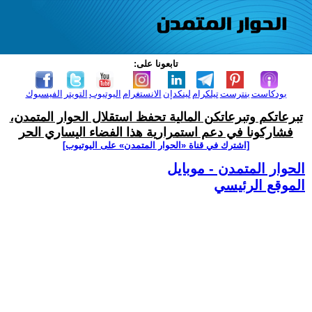
تابعونا على:
بودكاست
بنترست
تيلكرام
لينكدإن
الانستغرام
اليوتيوب
التويتر
الفيسبوك
تبرعاتكم وتبرعاتكن المالية تحفظ استقلال الحوار المتمدن،
فشاركونا في دعم استمرارية هذا الفضاء اليساري الحر
[اشترك في قناة ‫«الحوار المتمدن» على اليوتيوب]
الحوار المتمدن - موبايل
الموقع الرئيسي