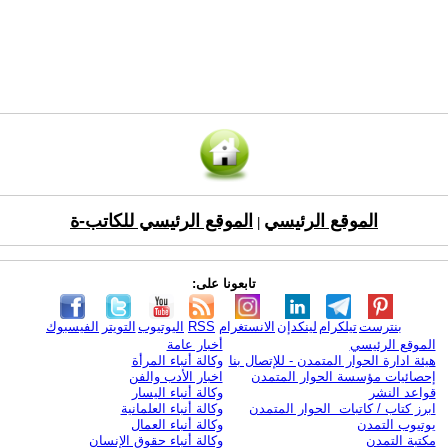
الموقع الرئيسي
الموقع الرئيسي للكاتب-ة
|
تابعونا على:
بنترست
تيلكرام
لينكدإن
الانستغرام
RSS
اليوتيوب
التويتر
الفيسبوك
الموقع الرئيسي
أخبار عامة
هيئة ادارة الحوار المتمدن - للإتصال بنا
وكالة أنباء المرأة
إحصائيات مؤسسة الحوار المتمدن
اخبار الأدب والفن
قواعد النشر
وكالة أنباء اليسار
ابرز كتاب / كاتبات الحوار المتمدن
وكالة أنباء العلمانية
يوتيوب التمدن
وكالة أنباء العمال
مكتبة التمدن
وكالة أنباء حقوق الإنسان