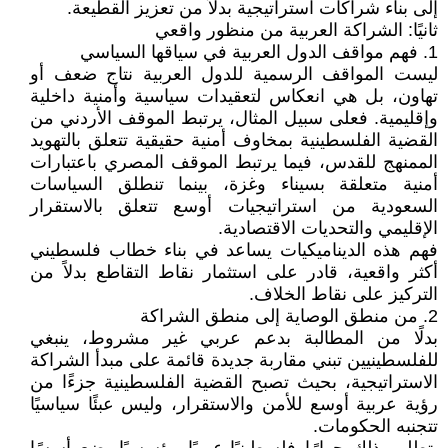
إلى بناء شراكات استراتيجية بدلاً من تعزيز القطيعة.
ثانيًا: الشراكة العربية من منظور واقعي
1. فهم مواقف الدول العربية في سياقها السياسي
ليست المواقف الرسمية للدول العربية نتاج ضعف أو
تهاون، بل هي انعكاس لتعقيدات سياسية وأمنية داخلية
وإقليمية. فعلى سبيل المثال، يرتبط الموقف الأردني من
القضية الفلسطينية بمخاوف أمنية حقيقية تتعلق بالتهويد
الممنهج للقدس، فيما يرتبط الموقف المصري باعتبارات
أمنية متعلقة بسيناء وغزة، بينما تنطلق السياسات
السعودية من استراتيجيات أوسع تتعلق بالاستقرار
الإقليمي والتحديات الاقتصادية.
فهم هذه الديناميكيات يساعد في بناء خطاب فلسطيني
أكثر واقعية، قادر على استثمار نقاط التقاطع بدلاً من
التركيز على نقاط الخلاف.
2. من منطق الوصاية إلى منطق الشراكة
بدلًا من المطالبة بدعم عربي غير مشروط، ينبغي
للفلسطينيين تبني مقاربة جديدة قائمة على مبدأ الشراكة
الاستراتيجية، بحيث تصبح القضية الفلسطينية جزءًا من
رؤية عربية أوسع للأمن والاستقرار، وليس عبئًا سياسيًا
تتجنبه الحكومات.