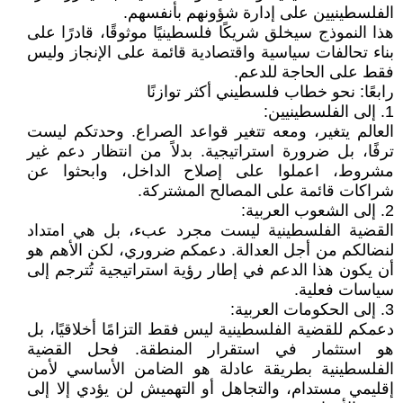
الفلسطينيين على إدارة شؤونهم بأنفسهم.
هذا النموذج سيخلق شريكًا فلسطينيًا موثوقًا، قادرًا على
بناء تحالفات سياسية واقتصادية قائمة على الإنجاز وليس
فقط على الحاجة للدعم.
رابعًا: نحو خطاب فلسطيني أكثر توازنًا
1. إلى الفلسطينيين:
العالم يتغير، ومعه تتغير قواعد الصراع. وحدتكم ليست
ترفًا، بل ضرورة استراتيجية. بدلاً من انتظار دعم غير
مشروط، اعملوا على إصلاح الداخل، وابحثوا عن
شراكات قائمة على المصالح المشتركة.
2. إلى الشعوب العربية:
القضية الفلسطينية ليست مجرد عبء، بل هي امتداد
لنضالكم من أجل العدالة. دعمكم ضروري، لكن الأهم هو
أن يكون هذا الدعم في إطار رؤية استراتيجية تُترجم إلى
سياسات فعلية.
3. إلى الحكومات العربية:
دعمكم للقضية الفلسطينية ليس فقط التزامًا أخلاقيًا، بل
هو استثمار في استقرار المنطقة. فحل القضية
الفلسطينية بطريقة عادلة هو الضامن الأساسي لأمن
إقليمي مستدام، والتجاهل أو التهميش لن يؤدي إلا إلى