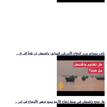
.. نائب مساعد وزير الدفاع الأمريكي السابق: واشنطن لن تلجأ إلى ق
.. هل تنجح واشنطن في ضبط إيقاع الأزمة ومنع تدهور الأوضاع في لبن