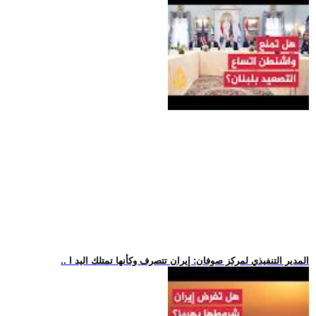
.. المدير التنفيذي لمركز صوفان: إيران تتصرف وكأنها تمتلك اليد ا