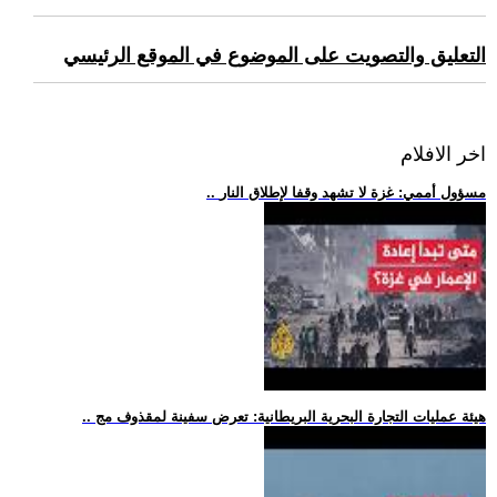
التعليق والتصويت على الموضوع في الموقع الرئيسي
اخر الافلام
.. مسؤول أممي: غزة لا تشهد وقفا لإطلاق النار
.. هيئة عمليات التجارة البحرية البريطانية: تعرض سفينة لمقذوف مج