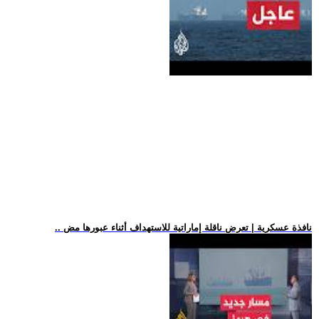
.. نافذة عسكرية | تعرض ناقلة إماراتية للاستهداف أثناء عبورها مض