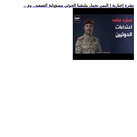
.. نشرة إخبارية | اليمن يحمل مليشيا الحوثي مسؤولية التصعيد.. وم