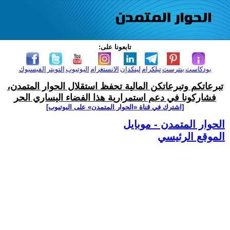
تابعونا على:
بودكاست
بنترست
تيلكرام
لينكدإن
الانستغرام
اليوتيوب
التويتر
الفيسبوك
تبرعاتكم وتبرعاتكن المالية تحفظ استقلال الحوار المتمدن،
فشاركونا في دعم استمرارية هذا الفضاء اليساري الحر
[اشترك في قناة ‫«الحوار المتمدن» على اليوتيوب]
الحوار المتمدن - موبايل
الموقع الرئيسي