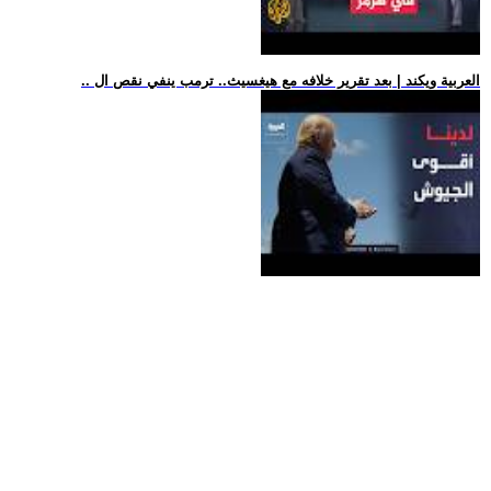
.. العربية ويكند | بعد تقرير خلافه مع هيغسيث.. ترمب ينفي نقص ال