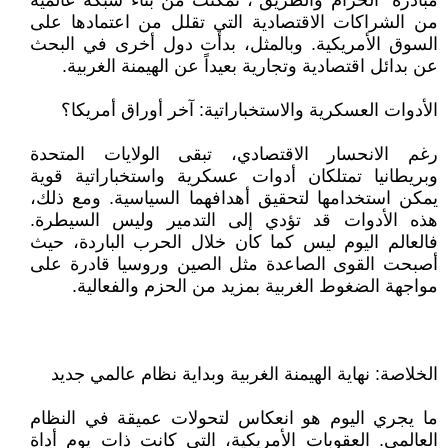
مبادرة "الحزام والطريق"، تمكنت من بناء شبكة عالمية
من الشراكات الاقتصادية التي تقلل من اعتمادها على
السوق الأمريكية. وبالمثل، بدأت دول أخرى في البحث
عن بدائل اقتصادية وتجارية بعيداً عن الهيمنة الغربية.
الأدوات العسكرية والاستخباراتية: آخر أوراق أمريكا؟
رغم الانحسار الاقتصادي، تبقى الولايات المتحدة
وبريطانيا تمتلكان أدوات عسكرية واستخباراتية قوية
يمكن استخدامها لتحقيق أهدافهما السياسية. ومع ذلك،
هذه الأدوات قد تؤدي إلى التدمير وليس السيطرة.
فالعالم اليوم ليس كما كان خلال الحرب الباردة، حيث
أصبحت القوى الصاعدة مثل الصين وروسيا قادرة على
مواجهة الضغوط الغربية بمزيد من الحزم والفعالية.
الخلاصة: نهاية الهيمنة الغربية وبداية نظام عالمي جديد
ما يجري اليوم هو انعكاس لتحولات عميقة في النظام
العالمي. العقوبات الأمريكية، التي كانت ذات يوم أداة