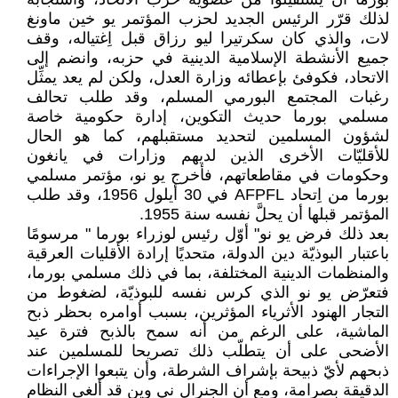
لذلك قرّر الرئيس الجديد لحزب المؤتمر يو خين ماونغ
لات، والذي كان سكرتيرا ليو رزاق قبل اِغتياله، وقف
جميع الأنشطة الإسلامية الدينية في حزبه، وانضم إلى
الاتحاد، فكوفئ بإعطائه وزارة العدل، ولكن لم يعد يمثِّل
رغبات المجتمع البورمي المسلم، وقد طلب تحالف
مسلمي بورما حديث التكوين، إدارة حكومية خاصة
لشؤون المسلمين لتحديد مستقبلهم، كما هو الحال
للأقليّات الأخرى الذين لديهم وزارات في يانغون
وحكومات في مقاطعاتهم، فأخرج يو نو، مؤتمر مسلمي
بورما من اِتحاد AFPFL في 30 أيلول 1956، وقد طلب
المؤتمر قبلها أن يحلَّ نفسه سنة 1955.
بعد ذلك فرض يو نو" أوّل رئيس لوزراء بورما " مرسومًا
باعتبار البوذيّة دين الدولة، متحديًا إرادة الأقليات العرقية
والمنظمات الدينية المختلفة، بما في ذلك مسلمي بورما،
فتعرّض يو نو الذي كرس نفسه للبوذيّة، لضغوط من
التجار الهنود الأثرياء المؤثرين، بسبب أوامره بحظر ذبح
الماشية، على الرغم من أنه سمح بالذبح فترة عيد
الأضحى على أن يتطلّب ذلك تصريحا للمسلمين عند
ذبحهم لأيّ ذبيحة بإشراف الشرطة، وأن يتبعوا الإجراءات
الدقيقة بصرامة، ومع أن الجنرال ني وين قد ألغى النظام