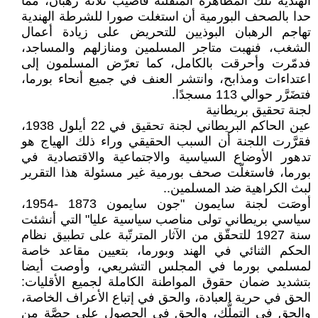
الهندية تلك المظاهرة المنفلّتة فأصيب ثلاثة رهبان، مما
حدا بالصحف البورمية أن استغلت صورا للشرطة الهندية
تهاجم الرهبان البوذيين للتحريض على زيادة أعمال
الشغب، فنهبت متاجر المسلمين ومنازلهم والمساجد،
فدمّرت وأحرقت بالكامل، كما تعرّض المسلمون إلى
اعتداءات ومذابح، وانتشر العنف في جميع أنحاء بورما،
فتضَرَّر حوالي 113 مسجدًا.
لجنة تحقيق بريطانية
عين الحاكم البريطاني لجنة تحقيق في 22 أيلول 1938،
فقرَّرت اللجنة أن السبب الحقيقي وراء ذلك الهياج هو
تدهور الأوضاع السياسية والاجتماعية والاقتصادية في
بورما، فاستغلّت صحف بورمية غير مسئولة هذا التقرير
لبث الكراهية ضد المسلمين..
أوصَت لجنة سايمون "جون سايمون 1873 -1954،
سياسي بريطاني تولى مناصب سياسية عليا" التي أنشئت
سنة 1927 للتحقّق من الآثار المترتّبة على تطبيق نظام
الحكم الثنائي في الهند وبورما، بتعيين مقاعد خاصة
لمسلمي بورما في المجلس التشريعي، وأوصت أيضا
بتشديد ضمان حقوق المواطنة الكاملة لجميع الأقليات:
الحق في حرية العبادة، والحق في إتباع الأعراف الخاصة،
والحق في التملُّك، والحق في الحصول على حِصَّة من