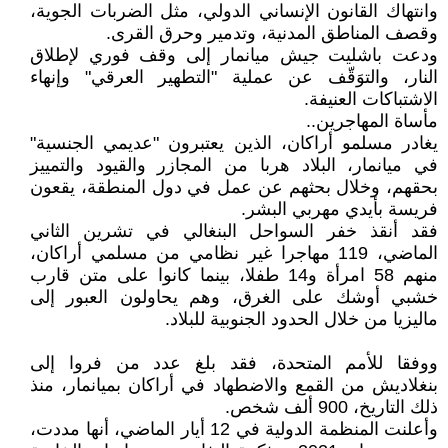
وانتهاك القانون الإنساني الدولي، مثل الضربات الجوية،
وقصف المناطق المدنية، وتدمير وحرق القرى.
ودعت باشليت جيش ميانمار إلى وقف فوري لإطلاق
النار، والتوَقّف عن عملية "التطهير العرقي" وإنهاء
الاشتباكات العنيفة.
مأساة المهاجرين..
يغادر مسلمو أراكان، الذين يعتبرون "عديمي الجنسية"
في ميانمار، البلاد هربا من المجازر والقيود والتمييز
بحقهم، وخلال بحثهم عن عمل في دول المنطقة، يقعون
فريسة بأيدي مهربي البشر.
فقد أنقذ خفر السواحل البنغالي في تشرين الثاني
الماضي، 119 مهاجرا غير نظامي من مسلمي أراكان،
منهم 58 امرأة و14 طفلا، بينما كانوا على متن قارب
خشبي أوشك على الغرق، وهم يحاولون العبور إلى
ماليزيا من خلال الحدود الجنوبية للبلاد.
ووفقا للأمم المتحدة، فقد بلغ عدد من فروا إلى
بنغلاديش من القمع والاضطهاد في أراكان بميانمار، منذ
ذلك التاريخ، 900 ألف شخص.
وأعلنت المنظمة الدولية في 12 أيار الماضي، أنها مددت،