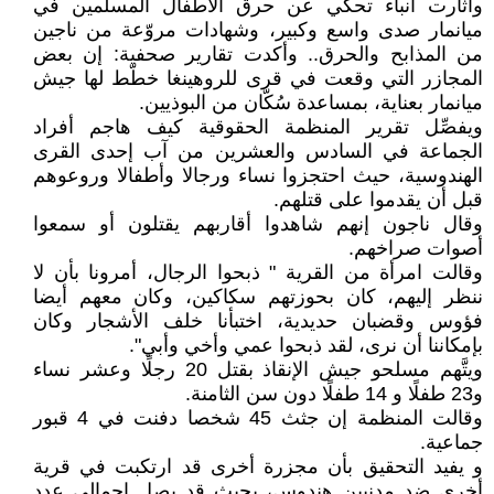
وأثارت أنباء تحكي عن حرق الأطفال المسلمين في
ميانمار صدى واسع وكبير، وشهادات مروّعة من ناجين
من المذابح والحرق.. وأكدت تقارير صحفية: إن بعض
المجازر التي وقعت في قرى للروهينغا خطّط لها جيش
ميانمار بعناية، بمساعدة سُكّان من البوذيين.
ويفصِّل تقرير المنظمة الحقوقية كيف هاجم أفراد
الجماعة في السادس والعشرين من آب إحدى القرى
الهندوسية، حيث احتجزوا نساء ورجالا وأطفالا وروعوهم
قبل أن يقدموا على قتلهم.
وقال ناجون إنهم شاهدوا أقاربهم يقتلون أو سمعوا
أصوات صراخهم.
وقالت امرأة من القرية " ذبحوا الرجال، أمرونا بأن لا
ننظر إليهم، كان بحوزتهم سكاكين، وكان معهم أيضا
فؤوس وقضبان حديدية، اختبأنا خلف الأشجار وكان
بإمكاننا أن نرى، لقد ذبحوا عمي وأخي وأبي".
ويتَّهم مسلحو جيش الإنقاذ بقتل 20 رجلًا وعشر نساء
و23 طفلًا و 14 طفلًا دون سن الثامنة.
وقالت المنظمة إن جثث 45 شخصا دفنت في 4 قبور
جماعية.
و يفيد التحقيق بأن مجزرة أخرى قد ارتكبت في قرية
أخرى ضد مدنيين هندوس، بحيث قد يصل إجمالي عدد