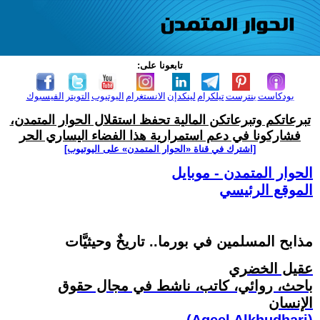
تابعونا على:
بودكاست
بنترست
تيلكرام
لينكدإن
الانستغرام
اليوتيوب
التويتر
الفيسبوك
تبرعاتكم وتبرعاتكن المالية تحفظ استقلال الحوار المتمدن،
فشاركونا في دعم استمرارية هذا الفضاء اليساري الحر
[اشترك في قناة ‫«الحوار المتمدن» على اليوتيوب]
الحوار المتمدن - موبايل
الموقع الرئيسي
مذابح المسلمين في بورما.. تاريخٌ وحيثيَّات
عقيل الخضري
باحث، روائي، كاتب، ناشط في مجال حقوق
الإنسان
(Aqeel Alkhudhari)