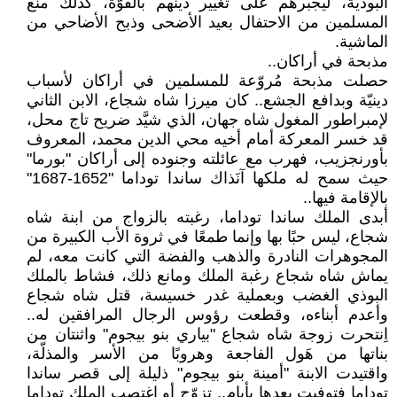
البوذيَّة، ليجبرهم على تغيير دينهم بالقوَّة، كذلك منع
المسلمين من الاحتفال بعيد الأضحى وذبح الأضاحي من
الماشية.
مذبحة في أراكان..
حصلت مذبحة مُروّعة للمسلمين في أراكان لأسباب
دينيّة وبدافع الجشع.. كان ميرزا شاه شجاع، الابن الثاني
لإمبراطور المغول شاه جهان، الذي شيَّد ضريح تاج محل،
قد خسر المعركة أمام أخيه محي الدين محمد، المعروف
بأورنجزيب، فهرب مع عائلته وجنوده إلى أراكان "بورما"
حيث سمح له ملكها آنَذاك ساندا توداما "1652-1687"
بالإقامة فيها..
أبدى الملك ساندا توداما، رغبته بالزواج من ابنة شاه
شجاع، ليس حبًا بها وإنما طمعًا في ثروة الأب الكبيرة من
المجوهرات النادرة والذهب والفضة التي كانت معه، لم
يماش شاه شجاع رغبة الملك ومانع ذلك، فشاط بالملك
البوذي الغضب وبعملية غدر خسيسة، قتل شاه شجاع
وأعدم أبناءه، وقطعت رؤوس الرجال المرافقين له..
اِنتحرت زوجة شاه شجاع "بياري بنو بيجوم" واثنتان من
بناتها من هَول الفاجعة وهروبًا من الأسر والمذلّة،
واقتيدت الابنة "أمينة بنو بيجوم" ذليلة إلى قصر ساندا
توداما فتوفيت بعدها بأيام.. تزوّج أو اِغتصب الملك توداما