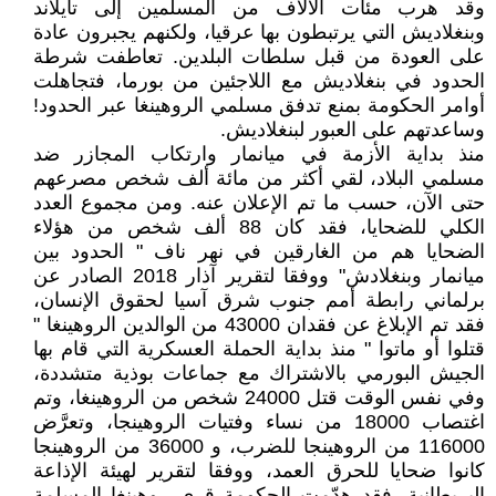
وقد هرب مئات الآلاف من المسلمين إلى تايلاند
وبنغلاديش التي يرتبطون بها عرقيا، ولكنهم يجبرون عادة
على العودة من قبل سلطات البلدين. تعاطفت شرطة
الحدود في بنغلاديش مع اللاجئين من بورما، فتجاهلت
أوامر الحكومة بمنع تدفق مسلمي الروهينغا عبر الحدود!
وساعدتهم على العبور لبنغلاديش.
منذ بداية الأزمة في ميانمار وارتكاب المجازر ضد
مسلمي البلاد، لقي أكثر من مائة ألف شخص مصرعهم
حتى الآن، حسب ما تم الإعلان عنه. ومن مجموع العدد
الكلي للضحايا، فقد كان 88 ألف شخص من هؤلاء
الضحايا هم من الغارقين في نهر ناف " الحدود بين
ميانمار وبنغلادش" ووفقا لتقرير آذار 2018 الصادر عن
برلماني رابطة أمم جنوب شرق آسيا لحقوق الإنسان،
فقد تم الإبلاغ عن فقدان 43000 من الوالدين الروهينغا "
قتلوا أو ماتوا " منذ بداية الحملة العسكرية التي قام بها
الجيش البورمي بالاشتراك مع جماعات بوذية متشددة،
وفي نفس الوقت قتل 24000 شخص من الروهينغا، وتم
اغتصاب 18000 من نساء وفتيات الروهينجا، وتعرَّض
116000 من الروهينجا للضرب، و 36000 من الروهينجا
كانوا ضحايا للحرق العمد، ووفقا لتقرير لهيئة الإذاعة
البريطانية، فقد هدّمت الحكومة قرى روهينغا المسلمة