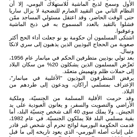
الأول وسمح لذبح الماشية للاستهلاك اليومي، إلا أن
النظام الثاني من التقييد الصارم للتضحية لا يزال ساريا
حتى الوقت الحاضر، وقد اعتقل مسئولي المساجد ممّن
فشلوا بالتقيد بالعدد المسموح به في ذبح الماشية
وعوقبوا.
اشتكى المسلمون أن حكومة يو نو جعلت أداء الحج أكثر
صعوبة من الحجاج البوذيين الذين يذهبون إلى سري لانكا
ونيبال.
بعد تولي بوذيين متطرفين الحكم في ميانمار عام 1956،
تَعرَّض المسلمون الذين يشكلون 20% من سكان البلاد
إلى حملات ظلم وتهميش متعمّد.
يرفض المتطرفون البوذيون "الأغلبية في ميانمار"،
الاِعتراف بمسلمي أراكان، ويدعون إلى طردهم من
البلاد.
وقد حرمت الأقلية المسلمة من الجِنسيّة، وملكية
الأراضي والتصويت والسفر، و يعانون العبودية على يد
الجيش.. ولا يملك سوى 40 ألف شخص جِنسيّة البلد، أما
بقية مسلمي البلد فلا يملكون الجنسيّة. في عام 1982،
قدمت الحكومة البورمية لوائح تحرم أي شخص غير قادر
على إثبات أصله البورمي- الذي يعود تاريخه إلى ما قبل