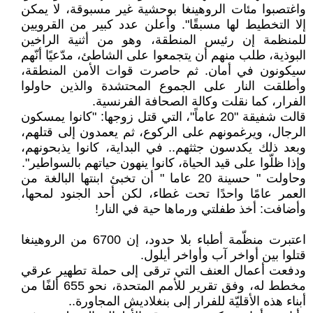
واغتصبوا مئات الروهينغا بوحشية غير مسبوقة، لا يمكن
إلا التخطيط لها مسبقًا". وأعلن عدد كبير من القرويين
للمنظمة إن رئيس المنطقة، وهو من أثنية الراخين
البوذية، طلب منهم أن يتجمعوا على الشاطئ، مدّعيًا أنّهم
سيكونون في أمان. ثم حاصرت قوات الأمن المنطقة،
وأطلقت النار على الجموع المحتشدة والذين حاولوا
الفرار، كما نقلت وكالة الصحافة الفرنسية.
قالت شفيقة "20 عاماً"، التي قتل زوجها: "كانوا يمسكون
الرجال، ويرغمونهم على الركوع، ثم يعمدون إلى قتلهم،
وبعد ذلك يكدسون جثثهم.. في البداية، كانوا يذبحونهم،
وإذا ظلّوا على قيد الحياة، كانوا ينهون حياتهم بالسواطير".
وحاولت " حسينة 20 عاما " أن تخبئ ابنتها البالغة من
العمر عامًا واحدًا تحت غطاء، لكن أحد الجنود لمحها،
وأضافت: أخذ طفلتي ورماها حية في النار!
اعتبرت منظّمة أطباء بلا حدود، إن 6700 من الروهينغا
قتلوا بين أواخر آب وأواخر أيلول.
ودفعت أعمال العنف التي ترقى إلى حملة تطهير عرقي
مخطط له، وفق تقرير للأمم المتحدة، نحو 655 ألفًا من
أبناء هذه الأقليّة للفرار إلى بنغلاديش المجاورة..