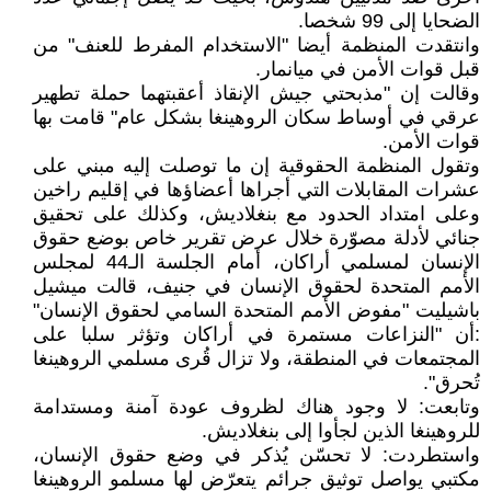
الضحايا إلى 99 شخصا.
وانتقدت المنظمة أيضا "الاستخدام المفرط للعنف" من
قبل قوات الأمن في ميانمار.
وقالت إن "مذبحتي جيش الإنقاذ أعقبتهما حملة تطهير
عرقي في أوساط سكان الروهينغا بشكل عام" قامت بها
قوات الأمن.
وتقول المنظمة الحقوقية إن ما توصلت إليه مبني على
عشرات المقابلات التي أجراها أعضاؤها في إقليم راخين
وعلى امتداد الحدود مع بنغلاديش، وكذلك على تحقيق
جنائي لأدلة مصوّرة خلال عرض تقرير خاص بوضع حقوق
الإنسان لمسلمي أراكان، أمام الجلسة الـ44 لمجلس
الأمم المتحدة لحقوق الإنسان في جنيف، قالت ميشيل
باشيليت "مفوض الأمم المتحدة السامي لحقوق الإنسان"
:أن "النزاعات مستمرة في أراكان وتؤثر سلبا على
المجتمعات في المنطقة، ولا تزال قُرى مسلمي الروهينغا
تُحرق".
وتابعت: لا وجود هناك لظروف عودة آمنة ومستدامة
للروهينغا الذين لجأوا إلى بنغلاديش.
واستطردت: لا تحسّن يُذكر في وضع حقوق الإنسان،
مكتبي يواصل توثيق جرائم يتعرّض لها مسلمو الروهينغا