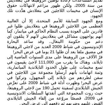
تقديم المساعدات لإعادة توطين الروهينغا في بنغلاديش
من سنة 2005، ولكن ظهور مزاعم لانتهاكات حقوق
الإنسان في مخيمات اللاجئين في بنغلادش هدَّدت تلك
الجهود.
ومع الجهود السابقة للأمم المتحدة، إلا أن الغالبية
العظمى من اللاجئين الروهينغا في بنغلاديش ظلوا غير
قادرين على العودة بسبب النظام الحاكم في ميانمار، كما
أنهم يواجهون مشاكل في بنغلاديش لأنهم لا يتلقون أي
دعم من حكومة االبنغال.. وقد ساعد البحارة
الإندونيسيون في شباط 2009 العديد من لاجئي الروهينغا
في مضيق ملقا بعد أن ظلوا 21 يوما في عرض البحر!
فرّ الآلاف من الروهينغا على مدى السنوات الماضية إلى
تايلاند، وهناك ما يقرب من 111,000 لاجئ يقيمون في
تسع مخيمات على طول الحدود التايلاندية الميانمارية،
وثمة اتهامات بأنهم أرسلوا مجموعة من اللاجئين في
سفن لطردهم من تايلاند إلى المجهول، وتركوا في
عرض البحر! وظهرت أدلة في شباط 2009 على تعرَّض
الجيش التايلاندي لسفينة تحمل 190 من لاجئي الروهينغا،
حيث روت المجموعة التي أنقذتها السلطات الاندونيسية
في 2009، قصصًا مروّعة من إلقاء الجيش التايلاندي
القبض عليهم وضربهم ثم دفعهم إلى عرض البحر.