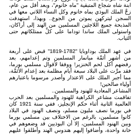
ابنة شاه شجاع المتبقية "ماه خانوم"، وبعد أقل من عام،
زجَّ الملك البوذي بماه خانوم وكل النساء اللاتي معها في
السجن ليتركهن يموتن من الجوع.. وبهذا، استهدفت
المذبحة جميع اللاجئين المسلمين من الهند إلى أراكان،
واستولى الملك ساندا توداما على كلِّ ممتلكاتهم حتى
الثياب.
في عهد الملك بوداوبايا "1782-1819" قبض على أربعة
من أشهر أئمَّة ميانمار المسلمين وتم إعدامهم، بعد
رفضهم أكل لحم الخنزير! ووفقا لأقوال مسلمي بورما،
فقد مرَّت على البلاد سبعة أيام مظلمة بعد إعدام الأئمَّة،
مما أجبر الملك على الاعتذار وأصدر مرسوما باعتبارهم
أولياء صالحين!
المشاعر المعادية للهنود والمسلمين..
تفاقمت مشاعر الكراهية للهنود والمسلمين بعد الحرب
العالمية الثانية أثناء حكم الإنجليز، ففي سنة 1921 كان
في بورما نصف مليون مسلم، ونصف الهنود في البلاد
كانوا مسلمين، بالرغم من الاختلاف بين مسلمي بورما
وبين الهنود المسلمين، إلا أن البوذيين قد وضعوهم في
خانة واحدة، وأضافوا إليهم هندوس الهند وأطلقوا عليهم