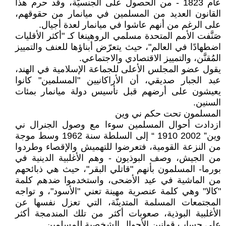
عام 1823 - من الحصول على الجنسيّة، وقد حرم هذا
القانون العديد من المسلمين في ميانمار من حقوقهم،
على الرغم من أنهم عاشوا في ميانمار لعدة أجيال.
صَنَّفت الأمم المتحدة مسلمي الروهينغا كـ "أكثر الأقليات
اضطهادًا في العالم"، حيث يتعرّض أبناؤها للعنف والتمييز
المُقنَّن، والتمييز الاقتصادي والاجتماعي.
يقول عضو المجلس الأعلى للجماعة الإسلامية في الهند،
عبد الجبار صديقي، أن الأراكانيين "المسلمين" كانوا
يعيشون على أرضهم قبل تأسيس دولة ميانمار بمئات
السنين.
المسلمون تحت حكم ني وين
ازدادت أحوال المسلمين سوءا مع وصول الجنرال ني
وين” 2002 1910 “ إلى السلطة سنة 1962 وسط موجة
من النزعة القومية، فتعرضوا للتهميش والإقصاء وطردوا
من الجيش، وصف البوذيون - وهم الأغلبية الدينية في
بورما- المسلمون بأنهم "قاتلي البقر"، حيث هي ذبائحهم
من الماشية في عيد الأضحى، واستخدموا ضدهم كلمة
"كالا" وهي كلمة عنصرية مهينة تعني "الأسود"، و تواجه
المجتمعات المسلمة المتدينّة، التي تعزل نفسها عن
الأغلبية البوذية، صعوبات أكثر من تلك المندمجة أكثر
على حساب قوانين الأحوال الشخصية للمسلمين.