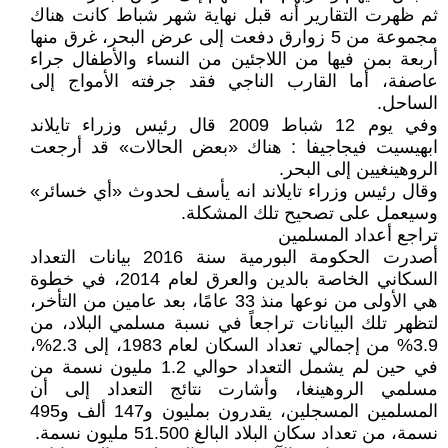
ثم ظهرت التقارير أنه قبل نهاية شهر شباط كانت هناك
مجموعة من 5 زوارق دفعت إلى عرض البحر، غرق منها
أربعة بمن فيها من اللاجئين من النساء والأطفال جراء
عاصفة، أما القارب الناجي فقد جرفته الأمواج إلى
الساحل.
وفي يوم 12 شباط 2009 قال رئيس وزراء تايلاند
ابهيسيت فيجاجيفا : هناك «بعض الحالات» قد أرجعت
الروهينغيين إلى البحر.
وقال رئيس وزراء تايلاند انه يأسف لحدوث «أي خسائر»
وسيعمل على تصحيح تلك المشكلة.
تراجع أعداد المسلمين
أصدرت الحكومة البورمية سنة 2016 بيانات التعداد
السكاني الخاصة بالدين والعرق لعام 2014، في خطوة
هي الأولى من نوعها منذ 33 عامًا، بعد عامين من التأخر،
لتظهر تلك البيانات تراجعاً في نسبة مسلمي البلاد، من
3.9% من إجمالي تعداد السكان لعام 1983، إلى 2.3%،
في حين لم يشمل التعداد حوالي 1.2 مليون نسمة من
مسلمي الروهينغا، وأشارت نتائج التعداد إلى أن
المسلمين المسجلين، يقدرون بمليون و147 ألف و495
نسمة، من تعداد سكان البلاد البالغ 51.500 مليون نسمة.