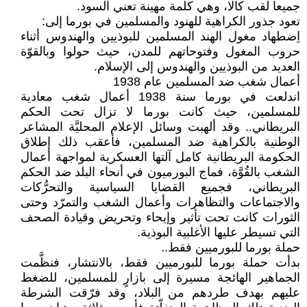
جميعا لقب كالا، وهي كلمة مهينة تعني السود.
تعود جذور الكراهية للهنود والمسلمين في بورما إلى:
اِضطهاد مغول الهند المسلمين للبوذيين والهندوس أثناء
حروب المغول وفتوحاتهم للمدن، حيث حولوا وبالقوّة
العديد من البوذيين والهندوس إلى الإسلام.
أعمال شغب ضد المسلمين عام 1938
اندلعت في بورما سنة 1938 أعمال شغب معادية
للمسلمين، حيث كانت بورما لا تزال تحت الحكم
البريطاني.. وقد ألهبت وسائل الإعلام المحليَّة المشاعر
الوطنية بالكراهية ضد المسلمين، فأعقب ذلك إطلاق
الحكومة البريطانية كامل آلتها العسكرية لمواجهة أعمال
الشغب بالقُوَّة، فماج البورميون في أنحاء البلد ضد الحكم
البريطاني، فجميع القضايا السياسية والتحرُّكات
والاجتماعات والتظاهرات وأعمال الشغب والتمرّد وحتى
الثورات كانت تحت تأثير وإيحاء وتحريض وقيادة الصحف
التي تسيطر عليها الأغلبية البوذية.
حملة بورما للبورميين فقط..
بدأت حملة بورما للبورميين فقط، بالانتشار، فنظَّمت
الجماهير الهائجة مسيرة إلى بازارٍ للمسلمين، للضغط
عليهم بهدف طردهم من البلاد، وقد فرّقت الشرطة