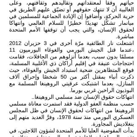
حياتهم وفقا لمعتقداتهم وتقاليدهم وثقافتهم، وعلى
الغالبية أن لا تنتهك حقوقهم أو تضيّق عليهم الطريق في
حرية الحركة، وأضافوا إن الإبادة الجماعية للمسلمين في
ميانمار تشكِّل تهديدًا خطيرًا للسلام العالمي وانتهاكا
لحقوق الإنسان، والتي يجب أن توقفها الأمم المتحدة
مباشرة.
اشتعلت نار الطائفية مرّة أخرى في 3 حزيران 2012
،عندما قتل الجيش البورمي والغوغاء البورميون 11
مسلمًا بدون سبب، بعدما أنزلوهم من الحافلات، فقامت
احتجاجات عنيفة في إقليم أراكان ذي الأغلبية المسلمة،
فوقع المتظاهرين ضحية استبداد الجيش والغوغاء، حيث
ذكرت أنباء بمقتل أكثر من 50 شخصًا وإحراق آلاف
المنازل، بعدما اشتبكت عرقيتي الروهينغا المسلمة مع
البوذيون الراخين غربي بورما.
انتهاكات حقوق الإنسان ضد مسلمي الروهينغا..
حسب منظمة العفو الدولية فقد استمرت معاناة مسلمي
الروهينغا من انتهاكات لحقوق الإنسان في ظل المجلس
العسكري البورمي منذ سنة 1978، وفرَّ العديد منهم إلى
بنغلاديش المجاورة.
بدأت المفوضية العليا للأمم المتحدة لشؤون اللاجئين، في