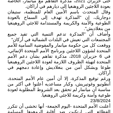
حتى حزيران 2021، مذكرة التفاهم مع ميانمار، الخاصة
بعودة اللاجئين الروهنغيا إلى ديارهم في أراكان.
وقال المتحدث باسم الأمين العام للمنظمة، ستيفان
دوجاريك، إن "المذكرة تهدف إلى السماح بالعودة
الطوعية والآمنة والكريمة والمستدامة للاجئي الروهينغيا
من بنغلاديش".
وأضاف أن "المذكرة تدعم التنمية التي تفيد جميع
المجتمعات التي تعيش في البلدات الشمالية في أركان"
ووقعت كل من حكومة ميانمار والمفوضية السامية للأمم
المتحدة لشؤون اللاجئين وبرنامج الأمم المتحدة الإنمائي،
في 6 حزيران 2018، مذكرة تفاهم بشأن دعم الأمم
المتحدة لتهيئة الظروف اللازمة لعودة اللاجئين الروهينغيا
طوعا وبشكل آمن من بنغلاديش وإعادة دمجهم في
أراكان.
ورغم توقيع المذكرة، إلا أن أمين عام الأمم المتحدة،
أنطونيو وغوتيريش، وكبار مساعديه أعلنوا في أكثر من
مناسبة أن ميانمار لم تحقق بعد الشروط المطلوبة لعودة
طوعية وآمنة وكريمة للاجئي الروهنغيا.
23/8/2024
أعلنت الأمم المتحدة -اليوم الجمعة- أنها تخشى أن تتكرر
الفظائع التي ارتكبت ضد أقلية الروهينغا المسلمة