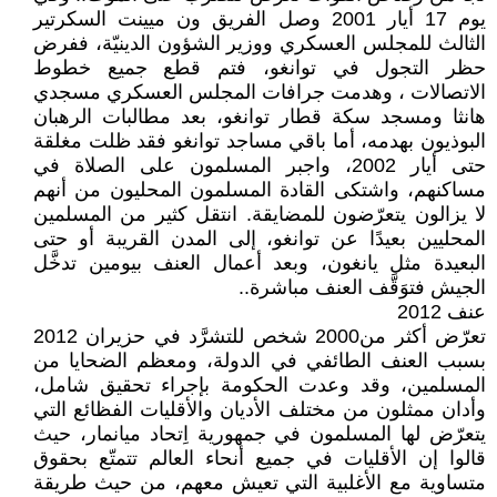
يوم 17 أيار 2001 وصل الفريق ون ميينت السكرتير
الثالث للمجلس العسكري ووزير الشؤون الدينيّة، ففرض
حظر التجول في توانغو، فتم قطع جميع خطوط
الاتصالات ، وهدمت جرافات المجلس العسكري مسجدي
هانثا ومسجد سكة قطار توانغو، بعد مطالبات الرهبان
البوذيون بهدمه، أما باقي مساجد توانغو فقد ظلت مغلقة
حتى أيار 2002، واجبر المسلمون على الصلاة في
مساكنهم، واشتكى القادة المسلمون المحليون من أنهم
لا يزالون يتعرّضون للمضايقة. انتقل كثير من المسلمين
المحليين بعيدًا عن توانغو، إلى المدن القريبة أو حتى
البعيدة مثل يانغون، وبعد أعمال العنف بيومين تدخَّل
الجيش فتوَقَّف العنف مباشرة..
عنف 2012
تعرّض أكثر من2000 شخص للتشرَّد في حزيران 2012
بسبب العنف الطائفي في الدولة، ومعظم الضحايا من
المسلمين، وقد وعدت الحكومة بإجراء تحقيق شامل،
وأدان ممثلون من مختلف الأديان والأقليات الفظائع التي
يتعرّض لها المسلمون في جمهورية اِتحاد ميانمار، حيث
قالوا إن الأقليات في جميع أنحاء العالم تتمتّع بحقوق
متساوية مع الأغلبية التي تعيش معهم، من حيث طريقة