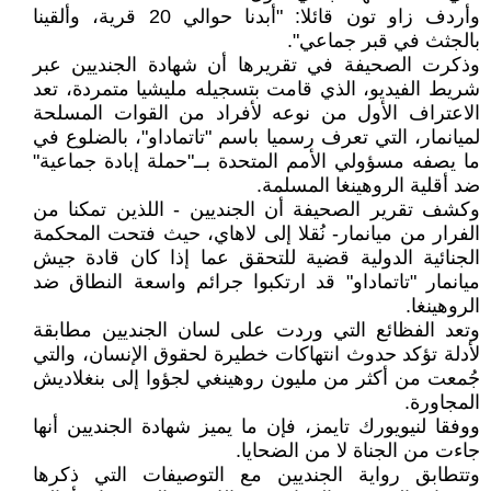
وأردف زاو تون قائلا: "أبدنا حوالي 20 قرية، وألقينا
بالجثث في قبر جماعي".
وذكرت الصحيفة في تقريرها أن شهادة الجنديين عبر
شريط الفيديو، الذي قامت بتسجيله مليشيا متمردة، تعد
الاعتراف الأول من نوعه لأفراد من القوات المسلحة
لميانمار، التي تعرف رسميا باسم "تاتماداو"، بالضلوع في
ما يصفه مسؤولي الأمم المتحدة بــ"حملة إبادة جماعية"
ضد أقلية الروهينغا المسلمة.
وكشف تقرير الصحيفة أن الجنديين - اللذين تمكنا من
الفرار من ميانمار- نُقلا إلى لاهاي، حيث فتحت المحكمة
الجنائية الدولية قضية للتحقق عما إذا كان قادة جيش
ميانمار "تاتماداو" قد ارتكبوا جرائم واسعة النطاق ضد
الروهينغا.
وتعد الفظائع التي وردت على لسان الجنديين مطابقة
لأدلة تؤكد حدوث انتهاكات خطيرة لحقوق الإنسان، والتي
جُمعت من أكثر من مليون روهينغي لجؤوا إلى بنغلاديش
المجاورة.
ووفقا لنيويورك تايمز، فإن ما يميز شهادة الجنديين أنها
جاءت من الجناة لا من الضحايا.
وتتطابق رواية الجنديين مع التوصيفات التي ذكرها