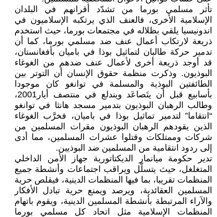
تأثر مسلمي بورما من تشدّد أقرانهم في البلدان
الإسلامية الأخرى، فالعنف الذي يرتكبه الإسلاميون في
اندونيسيا يلقي بظلاله في مجتمعات بورما، حيث استخدم
ذريعة لارتكاب أعمال عنف ضد مسلمي بورما، كما أن
تدمير حركة طالبان لتماثيل بوذا في باميان بأفغانستان،
قد أوجد ذريعة أخرى لأعمال عنف ضدهم من الغوغاء
البوذيون. وذكرت منظمة حقوق الإنسان أن التوتر بين
الطائفتين البوذية والمسلمة في توانغو كان موجودا
بأسابيع قبل أن يتَصاعَد ويندلع في منتصف أيار2001،
وطالب الرهبان البوذيون بتدمير مسجد هانثا في توانغو
“انتقاما” لتدمير تماثيل بوذا في باميان، فخرَّب الغوغاء
الذين يقودهم الرهبان البوذيون مقرات المسلمين من
شركات وممتلكات وقتلوا عشرات المسلمين، مما أدى
إلى ردود انتقامية من المسلمين ضد البوذيين.
تدير حكومة ميانمار الديكتاتورية جهاز الأمن الداخلي
المتغلغل، حيث يتسلّل ويراقب اجتماعات وأنشطة جميع
المنظمات تقريبا، بما فيها المنظمات الدينية، فيقلص حرية
المسلمين العقائدية، ويرصد ويمنع حرية تبادل الأفكار
والآراء المرتبطة بأنشطة المسلمين الدينية، ويقوم باتهام
المنظمات الإسلامية مثل اتحاد كل مسلمي بورما