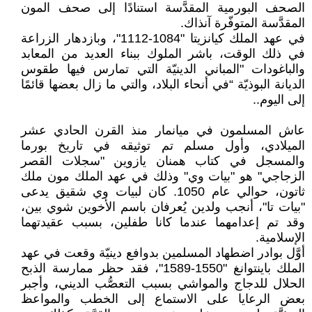
الصحف البورمية المقدَّسة استنادًا إلى صحف المون
المقدَّسة المتوفّرة آنذاك.
في عهد الملك كيانزيتا "1084-1112"، وبازدهار الزراعة
في ذلك الوقت، باشر الملوك ببناء العديد من المعابد
والباغودات "المباني الدينيّة التي تمارس فيها طقوس
الديانة البوذيّة “في أنحاء البلاد، والتي ما زال بعضها قائمًا
إلى اليوم..
عاش المسلمون في ميانمار منذ القرن الحادي عشر
الميلادي، وأول مسلم تم توثيقه في تاريخ بورما
والمسجل في كتاب همنان يازوين "سجلات القصر
الزجاجي" هو "بيات وي" وذلك في عهد الملك مون ملك
ثاتون، حوالي عام 1050. كان لبيات وي شقيق يدعى
"بيات تا"، أنجب ولدين يُعرفان باسم الأخوين شوي بين،
وقد تم إعدامهما عندما كانا طفلين، بسبب عقيدتهما
الإسلامية.
أوَّل بوادر اضطهاد المسلمين بدوافع دينيّة وقعت في عهد
الملك باينتوانغ "1550-1589"، فقد حظر ممارسة الذبح
الحلال للدجاج والمواشي بسبب التعصُّب الديني، وأجبر
بعض الرعايا على الاستماع إلى الخطب والمواعظ