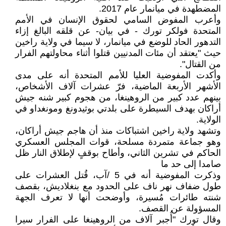
المضطهدة في ميانمار عام 2017.
وأعرب المفوض السامي لحقوق الإنسان في الأمم
المتحدة فولكر تورك - في بيان- عن قلقه البالغ إزاء
التدهور الحاد للوضع في ميانمار، لا سيما في ولاية راخين
حيث "يعتقد أن مئات المدنيين قتلوا أثناء محاولتهم الفرار
من القتال".
وأكدت المفوضية العليا للأمم المتحدة أنه على مدى
الأشهر الأربعة الماضية، فرّ عشرات آلاف الأشخاص،
بينهم عدد كبير من الروهينغا، من هجوم كبير شنه جيش
أراكان بهدف السيطرة على بلدتي بوثيدونغ ومونغداو في
الولاية.
وتشهد ولاية راخين اشتباكات منذ أن هاجم جيش أراكان،
وهو جماعة متمردة مسلحة، قوات المجلس العسكري
الحاكم في تشرين الثاني، وأطاح بوقفٍ لإطلاق النار ظل
صامدا إلى حد ما
وذكرت المفوضية أنه في 5 /آب، قُتل العشرات على
طول ضفاف نهر ناف على الحدود مع بنغلاديش، بقصف
شنته طائرات مُسيرة، وأوضحت أنها لا تعرف الجهة
المسؤولة عن القصف.
وقال تورك "أُجبر آلاف من الروهينغا على الفرار سيرا