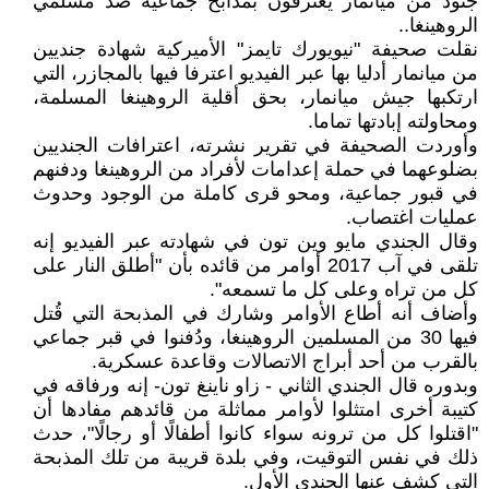
جنود من ميانمار يعترفون بمذابح جماعية ضد مسلمي
الروهينغا..
نقلت صحيفة "نيويورك تايمز" الأميركية شهادة جنديين
من ميانمار أدليا بها عبر الفيديو اعترفا فيها بالمجازر، التي
ارتكبها جيش ميانمار، بحق أقلية الروهينغا المسلمة،
ومحاولته إبادتها تماما.
وأوردت الصحيفة في تقرير نشرته، اعترافات الجنديين
بضلوعهما في حملة إعدامات لأفراد من الروهينغا ودفنهم
في قبور جماعية، ومحو قرى كاملة من الوجود وحدوث
عمليات اغتصاب.
وقال الجندي مايو وين تون في شهادته عبر الفيديو إنه
تلقى في آب 2017 أوامر من قائده بأن "أطلق النار على
كل من تراه وعلى كل ما تسمعه".
وأضاف أنه أطاع الأوامر وشارك في المذبحة التي قُتل
فيها 30 من المسلمين الروهينغا، ودُفنوا في قبر جماعي
بالقرب من أحد أبراج الاتصالات وقاعدة عسكرية.
وبدوره قال الجندي الثاني - زاو ناينغ تون- إنه ورفاقه في
كتيبة أخرى امتثلوا لأوامر مماثلة من قائدهم مفادها أن
"اقتلوا كل من ترونه سواء كانوا أطفالًا أو رجالًا"، حدث
ذلك في نفس التوقيت، وفي بلدة قريبة من تلك المذبحة
التي كشف عنها الجندي الأول.