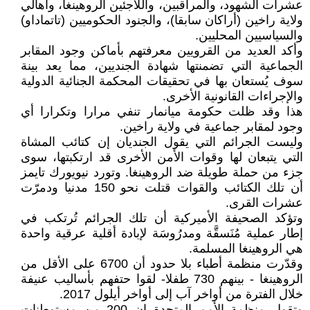
عشرات الشهود، والمراقبين، واللاجئين الروهينغا، وأهالي
ولاية راخين (أراكان سابقا)، والجنود الحكوميين (تاتماداو)
والسياسيين المحليين.
وأكد العديد من القرويين معرفتهم بأماكن وجود المقابر
الجماعية التي تضمنتها شهادة الجنديين، مما يعد بينة
سوف يُستعان بها في تحقيقات المحكمة الجنائية الدولية
والإجراءات القانونية الأخرى.
هذا وقد ظلت حكومة ميانمار تنفي مرارا وتكرارا أي
وجود لمقابر جماعية في ولاية راخين.
وليست الجرائم التي يقول الجنديان إن كتائب المشاة
التي يتبعان لها وقوات الأمن الأخرى قد ارتكبتها، سوى
جزء من حملة طويلة ضد الروهينغا. وتورد نيويورك تايمز
أن تلك الكتائب والقوات قتلت نحو 150 مدنيا ودمرّت
عشرات القرى.
وتؤكد الصحيفة الأميركية أن تلك الجرائم تُرتكب في
إطار عملية مُنَسقَّة ومدرُوسَة لإبادة أقلية عرقية واحدة
هي الروهينغا المسلمة.
وقدّرت منظمة أطباء بلا حدود أن 6700 على الأقل من
الروهينغا - بينهم 730 طفلا- لقوا حتفهم بأساليب عنيفة
خلال الفترة من أواخر آب إلى أواخر أيلول 2017.
وتقول منظمة الأمم المتحدة إن 200 من مستوطنات