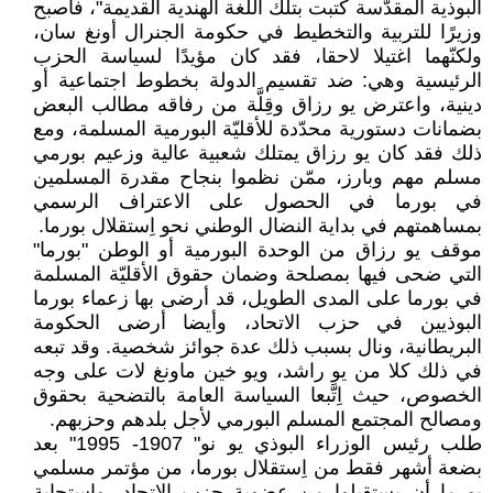
البوذية المقدَّسة كتبت بتلك اللغة الهندية القديمة"، فأصبح
وزيرًا للتربية والتخطيط في حكومة الجنرال أونغ سان،
ولكنّهما اغتيلا لاحقا، فقد كان مؤيدًا لسياسة الحزب
الرئيسية وهي: ضد تقسيم الدولة بخطوط اجتماعية أو
دينية، واعترض يو رزاق وقِلَّة من رفاقه مطالب البعض
بضمانات دستورية محدّدة للأقليّة البورمية المسلمة، ومع
ذلك فقد كان يو رزاق يمتلك شعبية عالية وزعيم بورمي
مسلم مهم وبارز، ممّن نظموا بنجاح مقدرة المسلمين
في بورما في الحصول على الاعتراف الرسمي
بمساهمتهم في بداية النضال الوطني نحو اِستقلال بورما.
موقف يو رزاق من الوحدة البورمية أو الوطن "بورما"
التي ضحى فيها بمصلحة وضمان حقوق الأقليّة المسلمة
في بورما على المدى الطويل، قد أرضى بها زعماء بورما
البوذيين في حزب الاتحاد، وأيضا أرضى الحكومة
البريطانية، ونال بسبب ذلك عدة جوائز شخصية. وقد تبعه
في ذلك كلا من يو راشد، ويو خين ماونغ لات على وجه
الخصوص، حيث اِتَّبعا السياسة العامة بالتضحية بحقوق
ومصالح المجتمع المسلم البورمي لأجل بلدهم وحزبهم.
طلب رئيس الوزراء البوذي يو نو" 1907- 1995" بعد
بضعة أشهر فقط من اِستقلال بورما، من مؤتمر مسلمي
بورما أن يستقيلوا من عضوية حزب الاتحاد، واستجابة