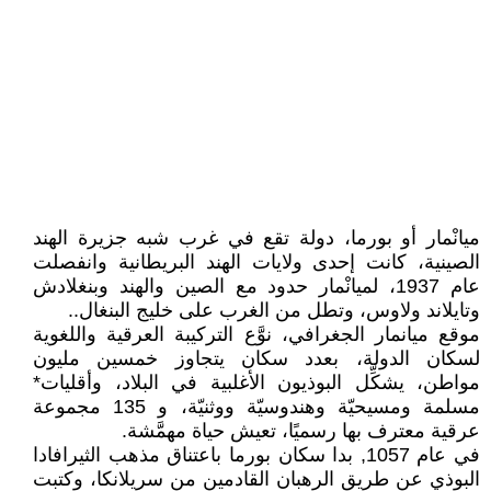
ميانْمار أو بورما، دولة تقع في غرب شبه جزيرة الهند
الصينية، كانت إحدى ولايات الهند البريطانية وانفصلت
عام 1937، لميانْمار حدود مع الصين والهند وبنغلادش
وتايلاند ولاوس، وتطل من الغرب على خليج البنغال..
موقع ميانمار الجغرافي، نوَّع التركيبة العرقية واللغوية
لسكان الدولة، بعدد سكان يتجاوز خمسين مليون
مواطن، يشكِّل البوذيون الأغلبية في البلاد، وأقليات*
مسلمة ومسيحيّة وهندوسيّة ووثنيّة، و 135 مجموعة
عرقية معترف بها رسميًا، تعيش حياة مهمَّشة.
في عام 1057, بدا سكان بورما باعتناق مذهب الثيرافادا
البوذي عن طريق الرهبان القادمين من سريلانكا، وكتبت