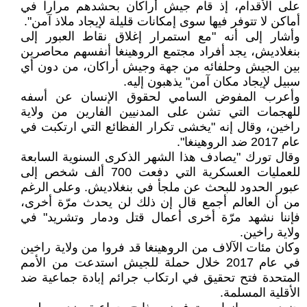
على الأقدام، إذ قام جيش أراكان بحشدهم مرارا في
أماكن لا تتوفر فيها سوى إمكانات قليلة لإيجاد ملاذ آمن".
وأشار إلى أنه "مع استمرار إغلاق نقاط العبور إلى
بنغلاديش، يجد أفراد مجتمع الروهينغا أنفسهم محاصرين
بين الجيش وحلفائه من جهة وجيش أراكان، من دون أي
سبيل لإيجاد مكان آمن" يذهبون إليه.
وأعرب المفوض السامي لحقوق الإنسان عن أسفه
للهجمات التي تشن على المدنيين الفارين من ولاية
راخين، وقال إنه "يخشى تكرار الفظائع التي ارتكبت في
عام 2017 ضد الروهينغا".
وقال تورك "يصادف هذا الشهر الذكرى السنوية السابعة
للعمليات العسكرية التي دفعت 700 ألف شخص إلى
عبور الحدود للبحث عن ملجأ في بنغلاديش. وعلى الرغم
من أن العالم أجمع قال إن ذلك لن يحدث مرّة أخرى،
فإننا نشهد مرّة أخرى أعمال قتل ودمار وتشريد" في
ولاية راخين.
وكان مئات الآلاف من الروهينغا قد فروا من ولاية راخين
في عام 2017 خلال حملة للجيش استدعت من الأمم
المتحدة فتح تحقيق في ارتكاب جرائم إبادة جماعية ضد
الأقلية المسلمة.