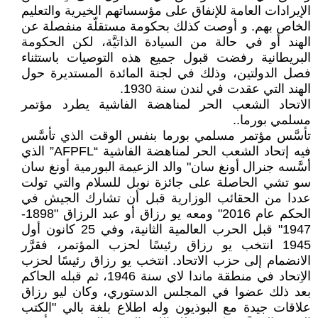
الإيرادات العامة للإنفاق على مؤسساتهم الخيرية والتعليم
الخاص بهم. و أوصت كذلك بحكومة مستقلّة منفصلة عن
الهند أو في حالة من السيادة الذاتيَّة، لكن الحكومة
البريطانية رفضت قبول جميع هذه التوصيات باستثناء
فصل الدولتين، وذلك في لجنة المائدة المستديرة حول
الهند التي عقدت في لندن سنة 1930.
الاتحاد الشعب الحر لمناهضة الفاشية يطرد مؤتمر
مسلمي بورما..
تأسَّس مؤتمر مسلمي بورما بنفس الوقت الذي تأسَّس
فيه إتحاد الشعب الحر لمناهضة الفاشية “AFPFL” الذي
أسَّسه جنرال أونغ سان" والد الزعيمة البورمية أونغ سان
سو تشي الحاصلة على جائزة نوبل للسلام والتي تولت
عددا من الحقائب الوزارية قبل أن تشارك الجيش في
الحكم عام 2016" ومعه يو رزاق أو عبد الرزاق "1898-
1947" قبل الحرب العالمية الثانية، وفي 25 كانون أول
1945 انتخب يو رزاق رئيسًا لحزب المؤتمر، فقرَّر
الانضمام إلى حزب الاتحاد. انتخب يو رزاق رئيسًا لحزب
الاِتحاد في منطقة ماندا لاي سنة 1946، ثم قبله الحاكم
بعد ذلك عضوا في المجلس الدستوري، وكان ليو رزاق
علاقات جيدة مع البوذيون وله اطلاع بلغة بالي "الكتب