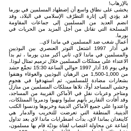
بالإرهاب!
يخشى على نطاق واسع أن اِضطهاد المسلمين في بورما
قد يؤدي إلى إثارة التطرّف الإسلامي في البلاد، وقد
انضم العديد من المسلمين إلى جماعات المقاومة
المسلحة التي تقاتل من أجل المزيد من الحريات في
بورما.
أعمال شغب ضد المسلمين في ماندا لاي..
في آذار 1997 اشتعل التوتر العنصري بين البوذيين
والمسلمين في ماندا لاي، ثاني أكبر مدن بورما ، ثم بدأ
الاعتداء على ممتلكات المسلمين خلال ترميم تمثال لبوذا.
وفي يوم 16 آذار 1997 حوالي الساعة 15:30 تجمَّع حشد
من 1,000-1,500 من الرهبان البوذيين والغوغاء وهتفوا
بشعارات مضادة للمسلمين، ثم استهدفوا في هجومٍ
وحشي المساجد أولًا، تلاها ممتلكات المسلمين من منازل
ومتاجر وعربات نقل في الأماكن القريبة من المساجد،
وقد أفادت التقارير بأنهم سلبوا ونهبوا ودمروا الممتلكات،
واعتدوا على جميع الأماكن الدينية وخربوها ودنسوا الكتب
الدينية. المنطقة التي تعرضت للتخريب والدمار هي
كاينغدان بماندا لاي، بدأت اضطرابات ماندا لاي بعد تداول
إشاعة عن محاولة اغتصاب لفتاة بوذيّة قام بها مسلمون،