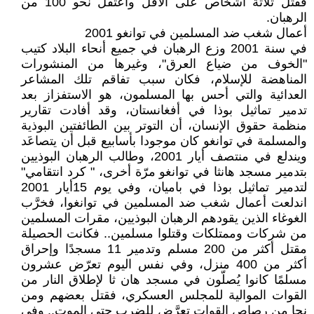
فقتل ثلاثة أشخاص على الأقل واعتقل نحو 100 من
الرهبان.
أعمال شغب ضد المسلمين في توانغو 2001
في سنة 2001 وزع الرهبان في جميع أنحاء البلاد كتيب
"الخوف من ضياع العرق"، وغيرها من المنشورات
المناهضة للإسلام، فكان سبب تفاقم تلك المشاعر
العدائية والتي أحس بها المسلمون، هو الاستفزاز بعد
تدمير تماثيل بوذا في أفغانستان، وقد أفادت تقارير
منظمة حقوق الإنسان، أن التوتر بين الطائفتين البوذية
والمسلمة في توانغو كان موجودا بأسابيع قبل أن يتصاعَد
ويندلع في منتصف أيار 2001، وطالب الرهبان البوذيين
بتدمير مسجد هانثا في توانغو مرّة أخرى، " كرد انتقامي"
لتدمير تماثيل بوذا في باميان، وفي يوم 15أيار 2001
اندلعت أعمال شغب ضد المسلمين في توانغوا، فخرَّب
الغوغاء الذين يقودهم الرهبان البوذيين، مقرات المسلمين
من شركات وممتلكات وقتلوا مسلمين.. فكانت الحصيلة
مقتل أكثر من 200 مسلم وتدمير 11 مسجدًا وإحراق
أكثر من 400 منزل، وفي نفس اليوم تعرّض عشرون
مسلمًا كانوا يُصلّون في مسجد هان ثا لإطلاق النار من
القوات الموالية للمجلس العسكري، فقتل بعضهم ومن
نجا من رصاص القوات تعرَّض للضرب حتى الموت.. وفي