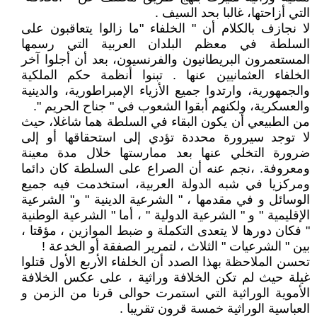
التي أزاحتها، غالبا بحد السيف .
لا نجازف بالكلام أن " الخلفاء "ما زالوا يتعاقبون على
السلطة في معظم البلدان العربية التي رسمها
المستعمرون البريطانيون والفرنسيون، بعد أن أجلوا آخر
الخلفاء العثمانيين عنها . تبنوا أنظمة حكم الملكية
والجمهورية، وارتدوا جميع الأزياء الإمبراطورية، والدينية
والعسكرية، ولكنهم أبقوا الشعوب في " جناح الحريم ".
من الطبيعي أن يكون البقاء في السلطة هما شاغلا، حيث
لا توجد سيرورة محددة تؤدي إلى استحقاقها أو إلى
ضرورة التخلي عنها بعد ممارستها خلال مدة معينة
ومعروفة. ،نجم عنه أن الصراع على السلطة كان دائما
ومركزيا في شبه الدولة العربية، استخدمت فيه جميع
الوسائل و في مقدمها ، " الشرعية الدينية " و" الشرعية
الإقليمية " و " الشرعية الدولية " ، أما " الشرعية الوطنية
" فكان دورها لا يتعدى التكملة و ضبط الموازين ، مؤقتا ،
بين " الشرعيات " الثلاث ، لتمرير الصفقة أو الخدعة !
تحسن الملاحظة بهذا الصدد أن الخلفاء الأربع الأول قتلوا
غيلة حيث لم تكن الخلافة وراثية ، على عكس الخلافة
الأموية الوراثية التي استمرت حوالى قرنا من الزمن و
العباسية الوراثية خمسة قرون تقريبا .