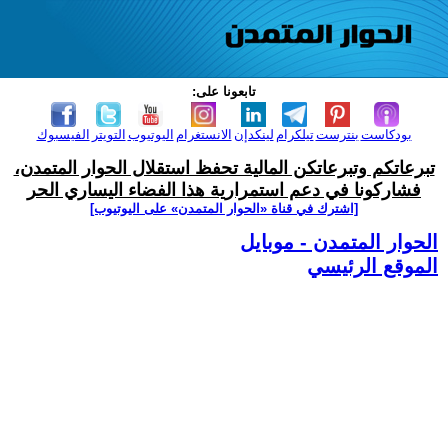
تابعونا على:
بودكاست
بنترست
تيلكرام
لينكدإن
الانستغرام
اليوتيوب
التويتر
الفيسبوك
تبرعاتكم وتبرعاتكن المالية تحفظ استقلال الحوار المتمدن،
فشاركونا في دعم استمرارية هذا الفضاء اليساري الحر
[اشترك في قناة ‫«الحوار المتمدن» على اليوتيوب]
الحوار المتمدن - موبايل
الموقع الرئيسي