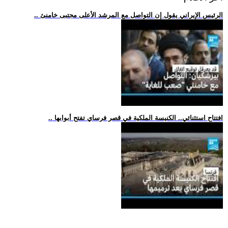
.. الرئيس الإيراني يقول إن التواصل مع المرشد الأعلى مجتبى خامنئ
.. افتتاح استثنائي.. الكنيسة الملكية في قصر فرساي تفتح أبوابها