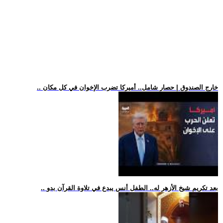
.. خارج الصندوق | حصار شامل.. أميركا تضرب الإخوان في كل مكان
.. بعد تكريم شيخ الأزهر له.. الطفل أنس يبدع في تلاوة القرآن بدو