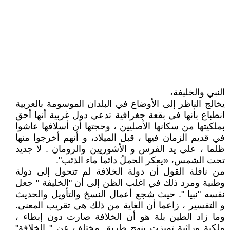
النبي والخليفة،
يخالج الناظر إلى الأوضاع في البلدان الموسومة بالعربية
انطباع بأنها في بقعة جغرافية تدعي دول غربية أنها أحق
بملكيتها من سكانها الأصليين ، وحجتها أن أسلافها عاشوا
في قديم الزمان فيها ، قبل الميلاد، و أنهم أخرجوا منها
ظلما ، على يد الفرس و الأشوريين والرومان . لا جديد
تحت الشمس، «يعكر الحملُ دائما ماء الذئب".
من نافلة القول أن دولة الخلافة لم تتحول إلى دولة
وطنية ومرد ذلك في اغلب الظن إلى أن "الخليفة " جعل
نفسه "نبيا ". حيث شجع أعمال النسخ والتأويل والحديث
و التفسير ، زاعما أن الغاية من ذلك هي تقريب المعنى.
وما زاد الطين بلة هو أن الخلافة صارت دون إبطاء ،
ملكية وراثية تميزت بنهج طريق مختلف عن " الخلافة"