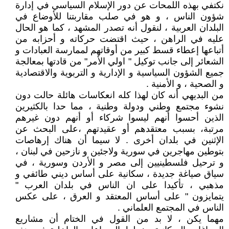
نكتفي بهذه اللمحات عن دور الإسلام السياسي في إدارة
شؤون الناس ، و هو في صلب مقاربتنا للأوضاع في
البلدان العربية ، لنقول أنه تصدر المشهد ، كما هو الحال
عليه في الراهن ، حيث اقتضت حركاته و أحزابه من
أتباعها إعطاء قسط كبير من أوقاتهم لممارسة العبادات و
الشعائر إلى جانب توكيل " اولي الأمر" من قادتها بمعالجة
جميع الشؤون السياسية و الإدارية و التربوية والاقتصادية
و الصحية ، و الأمنية .
من البديهي أنه كان لهذا كله انعكاسات هائلة حالت دون
نشوء مجتمع وطني ودولة وطنية ، مما حدا بالكثيرين
الذين أحسوا أنهم ليسوا شركاء أو أنهم دون غيرهم
مرتبة، بسبب معتقدهم أو عقيدتهم ،على البحث عن
الإثنين في بلدان أخرى . لا سيما أن هناك إرهاصات
بتوطين مهاجرين في سورية ولاجئين و نازحين في لبنان ،
و ترحيل فلسطينيين إلى مصر و الأردن وسورية ، في
سياق صياغة جديدة ، سكانية على أساس ديني طائفي و
مذهبي ، تأكيدا على ان الناس في بلدان العرب "
يتمايزون " على أساس المعتقد و العرق ، على عكس
الناس في المجتمع العلماني .
مهما يكن ، لا بد من القول في الختام أن مشاريع