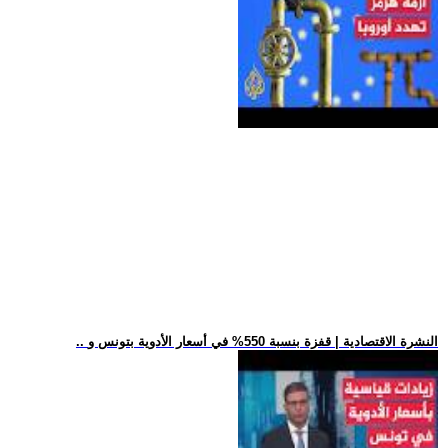
.. النشرة الاقتصادية | قفزة بنسبة 550% في أسعار الأدوية بتونس و