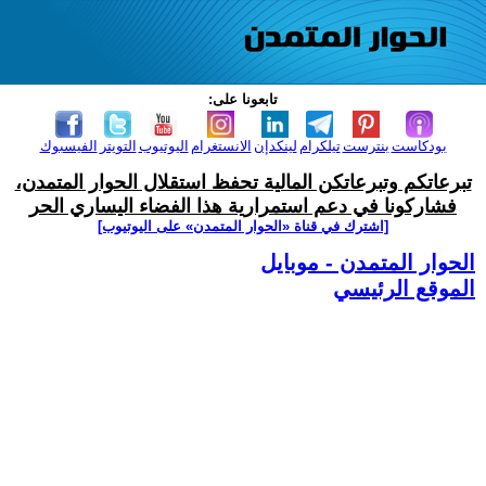
تابعونا على:
بودكاست
بنترست
تيلكرام
لينكدإن
الانستغرام
اليوتيوب
التويتر
الفيسبوك
تبرعاتكم وتبرعاتكن المالية تحفظ استقلال الحوار المتمدن،
فشاركونا في دعم استمرارية هذا الفضاء اليساري الحر
[اشترك في قناة ‫«الحوار المتمدن» على اليوتيوب]
الحوار المتمدن - موبايل
الموقع الرئيسي