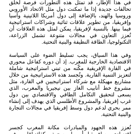
في هذا الإطار، قد تمثل هذه التطورات فرصة لخلق
تحالفات جديدة إذا ما تمكنت دول مثل الاتحاد الأوروبي
وروسيا والهند، بالإضافة إلى دول أمريكا اللاتينية وآسيا
وإفريقيا، من تطوير علاقات ثنائية وشراكات استراتيجية
فيما بينها. بالنسبة لإفريقيا، يمكن لمثل هذه العلاقات أن
تُعزز التعاون في مجالات متنوعة تشمل الزراعة،
التكنولوجيا، الطاقة النظيفة والبنية التحتية.
وفي هذا السياق، يجب تسليط الضوء على السياسة
الاقتصادية الخارجية للمغرب. إذ أن دوره كفاعل محوري
في القارة الإفريقية مكّنه من تبني استراتيجية شاملة
لتعزيز التنمية القارية. وتُجسد هذه الاستراتيجية من خلال
مشاريع مهيكلة مع شركاء استراتيجيين في القارة، مثل
مشروع خط أنابيب الغاز بين نيجيريا والمغرب، الذي
يسعى لتحقيق التكامل الطاقي والاقتصادي بين دول
غرب إفريقيا، والمشروع الأطلسي الذي يهدف إلى إنشاء
ممر بحري لدعم دول وسط إفريقيا في مجالات التجارة
والبنية التحتية.
تُعزز هذه الجهود والمبادرات مكانة المغرب كجسر