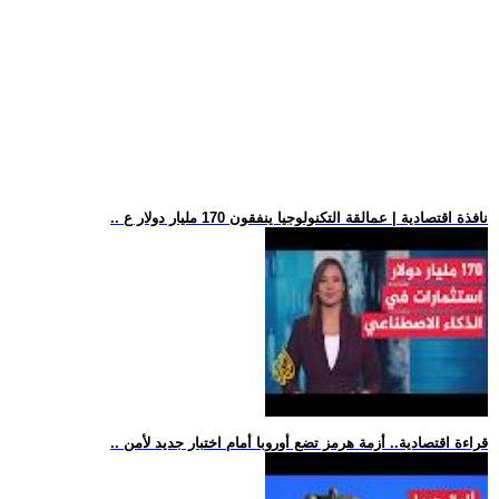
.. نافذة اقتصادية | عمالقة التكنولوجيا ينفقون 170 مليار دولار ع
.. قراءة اقتصادية.. أزمة هرمز تضع أوروبا أمام اختبار جديد لأمن