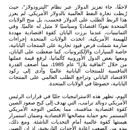
لاحقًا، جاء تعزيز الدولار عبر نظام "البترودولار"، حيث
رُبطت تجارة النفط العالمية بالدولار الأمريكي. لم يعزز
هذا الربط الطلب على الدولار فحسب، بل منح الولايات
المتحدة نفوذًا اقتصاديًا وسياسيًا لا مثيل له عالميًا. وفي
الثمانينيات، عندما برزت اليابان كقوة اقتصادية مهددة
للهيمنة الأمريكية، اتخذت الولايات المتحدة إجراءات
صارمة شملت فرض قيود تجارية على المنتجات اليابانية،
خاصة السيارات والإلكترونيات. كما ضغطت على اليابان،
ومعها بعض الدول الأوروبية كألمانيا، لرفع قيمة عملتها
من خلال "اتفاقية بلازا" عام 1985، مما أضعف القدرة
التنافسية للمنتجات اليابانية عالميًا وأدى إلى ركود
الاقتصاد الياباني وتراجع الطلب العالمي على المنتجات
اليابانية، خصوصًا في الولايات المتحدة.
اليوم، تظهر هذه الاستراتيجيات جليًا في قرارات الرئيس
الأمريكي دونالد ترامب، التي تهدف إلى كبح صعود الصين
كقوة اقتصادية منافسة، مما يعكس التوجه الأمريكي
المستمر نحو حماية مصالحها الاقتصادية وضمان استمرار
هيمنتها كقوة عالمية أمام التحديات الناشئة. ومع ذلك،
يبدو من الصعب إعادة الأحداث التاريخية، إذ إن الصين