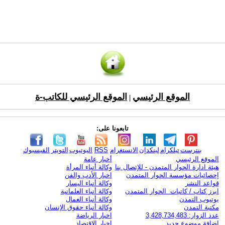
الموقع الرئيسي
الموقع الرئيسي للكاتب-ة
|
تابعونا على:
بنترست
تيلكرام
لينكدإن
الانستغرام
RSS
اليوتيوب
التويتر
الفيسبوك
الموقع الرئيسي
أخبار عامة
هيئة ادارة الحوار المتمدن - للإتصال بنا
وكالة أنباء المرأة
إحصائيات مؤسسة الحوار المتمدن
اخبار الأدب والفن
قواعد النشر
وكالة أنباء اليسار
ابرز كتاب / كاتبات الحوار المتمدن
وكالة أنباء العلمانية
يوتيوب التمدن
وكالة أنباء العمال
مكتبة التمدن
وكالة أنباء حقوق الإنسان
عدد الزوار: 3,428,734,483
اخبار الرياضة
اضافة موضوع جديد
اخبار الاقتصاد