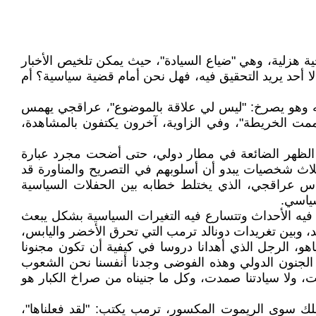
ية هزلية، وهي "ضياع السيادة"، حيث يمكن تلخيص الأخبار
ا أحد يريد التحقيق فيه، فهل نحن أمام قضية سياسية؟ أم
ته وهو يصرخ: "ليس لي علاقة بالموضوع"، عراقجي يهمس
 صممت الخريطة"، وفي الزاوية، آخرون يكتفون بالمشاهدة،
بة الظهر الضائعة في مطار دولي، حتى أضحت مجرد عبارة
اث شخصيات يبدو أن أسلوبهم في التصريح والمناورة قد
السوداء والدراما المملّة، دونالد ترمب، الرجل الذي يستطيع إشعال تويتر بــ 140 حرفا، عباس عراقجي، الذي يختلط خطابه بين الحفلات السياسية
سياسي.
فيه الأحداث وتتسارع فيه التغيرات السياسية بشكل يبعث
حد، وبين تغريدات دونالد ترمب التي تحرق الأخضر واليابس،
و، الرجل الذي أهدانا دروسا في كيفية أن تكون مجنونا
الجنون الدولي وهذه الفوضى وجدنا أنفسنا نحن الشعوب
ت، ولا سيادتنا صمدت، وكل ما جنيناه من صراخ الكبار هو
لك سوى الريموت المكسور، ترمب يكتب: "لقد فعلناها"،