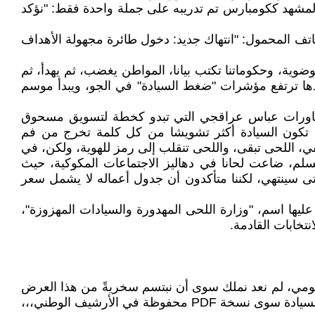
ط المشهد ككومبارس تم تدريبه على جملة واحدة فقط: "نؤكد
لهاتف المحمول: "انتهاك جديد: دخول طائرة مجهولة الأهداف
ة، وحكوماتنا تكتب بيانا، المواطن يغضب، ثم يهدأ، ثم
وبعدها ترتفع مؤشرات "ضغط السيادة" في الجو، ويبدأ موسم
ومناورات عباس عراقجي التي تبدو كخطة لتسويق مسحوق
ا، تكون السيادة أكثر تشويشا من كل كلمة تخرج من فم
في، اللحى تبقى، واللحى تنقلب إلى رمز للهوية، ولكن، في
تسلم، ضاعت لحانا في دهاليز الاجتماعات المكوكية، حيث
ا متى سينتهي، لكننا متأكدون أن جدول أعماله لا يشمل سعر
ليها اسم، "وزارة اللحى المهدورة والسيادات المهزوزة"،
تخابات القادمة.
ليومي، لم نعد نملك سوى أن نبتسم سخريةً من هذا العرض
السياسي، وننتظر أن نسمع عن "التغيرات الكبيرة" التي سيتم الإعلان عنها قريبا، وكالعادة، لا يحدث شيء، ولن يبقى لنا من السيادة سوى نسخة PDF محفوظة في الأرشيف الوطني،،،