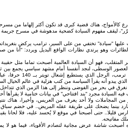
ارع كالأمواج، هناك قضية كبرى قد تكون أكثر إلهاما من مسرح
 تكرّر"، ليقف مفهوم السيادة كضحية مدهوشة في مسرح جريمة ل
 عليها "سيادة" تختفي من على السير، ترامب يركض بتغريدا
ة الطائرات وهو يرتدي نظارات الواقع البديل ويردد: "أنا من
ر المتقلب، فهو أن السيادة العالمية أصبحت تماما مثل حقي
عصور الوسطى، لنجد أنفسنا أمام مشهد سياسي يجمع بين ثل
اختلط بين فصول الكوميديا 
 الذي يبدو أنه يقرأ السياسة من كتب هزلية في عالم الخيال ال
 نغرق في بحر من الفوضى وننظر إلى هذا الزمن الذي تتداخل 
فيه السيادة مجرد "بند افتتاحي" في بيانات ختامية لا يقرأها أ
 المجاملات ولا أحد يعرف من العريس، وأخيرا، هناك نتنياه
 بارد بينما يضحك على طريقة عقله المريض.. في خضم سباق 
س قليلا.. حتى أصبحنا في موقع لا يُحسد عليه، فلا لحانا بقي
لك مفاتيحه.
 أصبحت شاشة عرض مجانية لتصادم الأقوياء، فيما هو لا يم