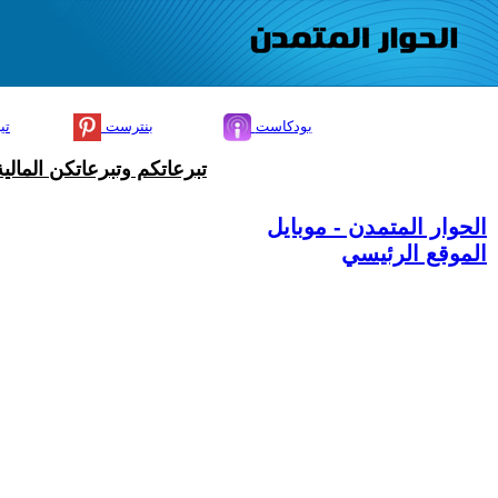
بودكاست
بنترست
تي
تبرعاتكم وتبرعاتكن المال
الحوار المتمدن - موبايل
الموقع الرئيسي