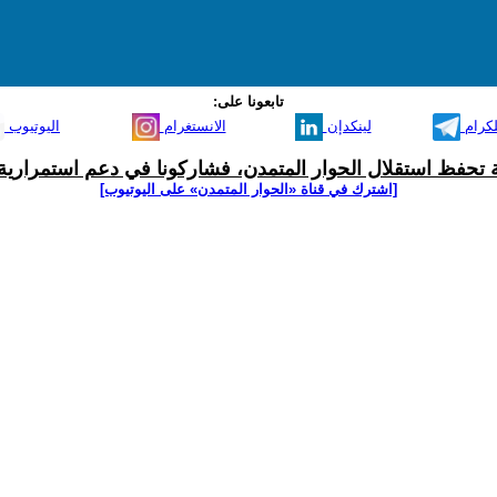
تابعونا على:
لكرام
لينكدإن
الانستغرام
اليوتيوب
ية تحفظ استقلال الحوار المتمدن، فشاركونا في دعم استمرارية 
[اشترك في قناة ‫«الحوار المتمدن» على اليوتيوب]