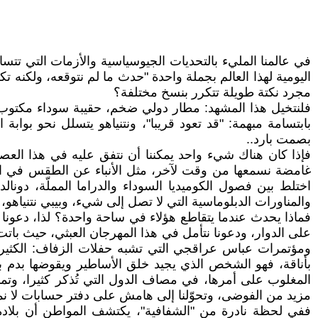
في عالمنا المليء بالتحديات الجيوسياسية والأزمات التي تتس
اليومية لهذا العالم بجملة واحدة "حدث ما لم نتوقعه، ولكنه
مجرد نكتة طويلة تتكرر بنسخ مختلفة؟
فلنتخيل هذا المشهد: مطار دولي ضخم، حقيبة سوداء مكتوب
بابتسامة مبهمة: "قد تعود قريبا"، ونتنياهو يتسلل نحو بواب
بصمت بارد..
فإذا كان هناك شيء واحد يمكننا أن نتفق عليه في هذا العص
غامضة نسمعها من وقت لآخر، مثل الأنباء عن الطقس في ال
والمناورات الدبلوماسية التي لا تصل إلى شيء، وبيبي نتنياهو،
فماذا يحدث عندما يتقاطع هؤلاء في ساحة واحدة؟ لذا، دعونا
على الدوار، ودعونا نتأمل في هذا المهرجان العبثي، حيث باتت 
ومؤتمرات عباس عراقجي التي تشبه حفلات الزفاف: الكثير من
بأناقة، فهو الشخص الذي يجيد خلق الأساطير ويقوضها بدم
المغلوب على أمرها، في مصاف الدول التي تُذكر كثيرا، وتمار
مزيد من الفوضى، وتحوّلنا إلى هامش على دفتر حسابات لا نم
ففي لحظة نادرة من "الشفافية"، يكتشف المواطن أن بلاده