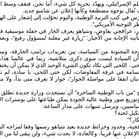
 بالعلم الإسرائيلي، ويهدّد بحرية كل شيء، أما نحن، فنقف وس
ت تُقال بوجوه مصطنعة وكأنها إعلان عن شامبو جديد.
درّس في كتب التربية الوطنية، واليوم تحوّلت إلى إشعار على ا
التوجيه الأمريكي".
عراقجي يفاوض، ونتنياهو يعزف الجاز في حفلة موسيقية فوضوي
تأتيه الإجابة من الأخبار: "زيارة غير معلنة لمسؤول رفيع"، 
جة المجنونة من السياسة، بين تغريدات ترامب الحارقة، 
 أن السيادة ليست سوى ذكرى متلاشية، ربما في عالمنا هذ
حى.. اللحى التي تكاد تكون الشيء الوحيد الذي لا يمكن أن يخت
وابتسامة في غرفة المفاوضات، لكن حتى اللحى، يا سادة، لم 
لجانبان اتفقا على مواصلة الحوار"، حوار لا نعرف متى بدأ، ول
رح "من باب الوطنية الساخرة" أن نستحدث وزارة جديدة نطلق ع
وتوزيع صور وطنية عالية الجودة يمكن طباعتها على بوسترات الان
ياسيين، ويرسل تنبيهات على مدار الساعة:
يل لجنة؟
ار؟"
ية، وحدود وخرائط جديدة يعيد نتنياهو رسمها وفقا لمزاجه ا