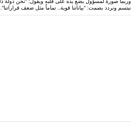
وربما صورة لمسؤول يضع يده على قلبه ويقول: "نحن دولة ذا
نبتسم ونردد بصمت: "بياناتنا قوية.. تماماً مثل ضعف قراراتنا"