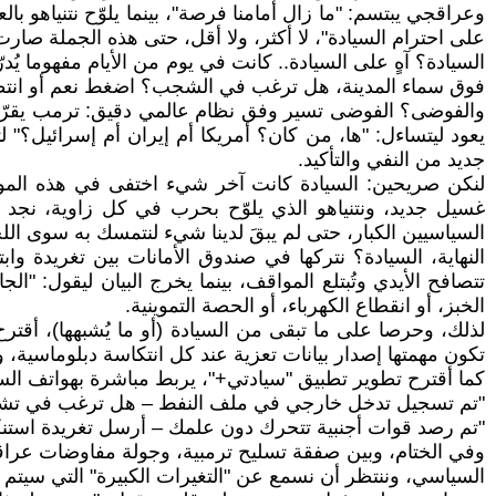
وعراقجي يبتسم: "ما زال أمامنا فرصة"، بينما يلوّح نتنياهو
على احترام السيادة"، لا أكثر، ولا أقل، حتى هذه الجملة صار
السيادة؟ آهٍ على السيادة.. كانت في يوم من الأيام مفهوما يُ
فوق سماء المدينة، هل ترغب في الشجب؟ اضغط نعم أو انتظر 
والفوضى؟ الفوضى تسير وفق نظام عالمي دقيق: ترمب يقرّر، 
يعود ليتساءل: "ها، من كان؟ أمريكا أم إيران أم إسرائيل؟" ل
جديد من النفي والتأكيد.
لنكن صريحين: السيادة كانت آخر شيء اختفى في هذه المو
غسيل جديد، ونتنياهو الذي يلوّح بحرب في كل زاوية، نجد
السياسيين الكبار، حتى لم يبقَ لدينا شيء لنتمسك به سوى الل
النهاية، السيادة؟ نتركها في صندوق الأمانات بين تغريدة 
تتصافح الأيدي وتُبتلع المواقف، بينما يخرج البيان ليقول: "ا
الخبز، أو انقطاع الكهرباء، أو الحصة التموينية.
لذلك، وحرصا على ما تبقى من السيادة (أو ما يُشبهها)، أقت
تكون مهمتها إصدار بيانات تعزية عند كل انتكاسة دبلوماسية، 
كما أقترح تطوير تطبيق "سيادتي+"، يربط مباشرة بهواتف الس
"تم تسجيل تدخل خارجي في ملف النفط – هل ترغب في تشك
"تم رصد قوات أجنبية تتحرك دون علمك – أرسل تغريدة استنك
وفي الختام، وبين صفقة تسليح ترمبية، وجولة مفاوضات عراقج