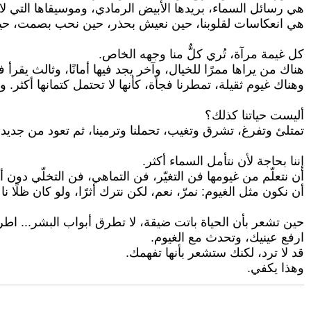
هي رسائل السماء، بريدها الأبيض الرمادي، وموسيقاها التي لا 
هي انعكاسات لقلوبنا، حين نعيش بحذر، حين نحب بصمت، حين
كل غيمة مرآة، تُري كلٌّ منا وجهه الخاص.
هناك من يراها ممرًا للخيال، وآخر يجد فيها أمانًا، وثالث يقرأ في
وهناك غيوم ثقيلة، تمطرنا فجأة، كأنها لا تحتمل كتمانها أكثر
أليست حياتنا كذلك؟
تمتلئ وتفرغ، تشرق وتغيب، تحملنا وترمينا، ثم تعود من جديد
إننا بحاجة لأن نتأمل السماء أكثر.
أن نتعلّم من غيومها فن التغيّر، فن التماهي، فن التخلّي دون أ
أن نكون مثل الغيوم: نمرّ، نعم، لكن نترك أثرًا، ولو كان ظلًا نا
حين تشعر بأن الحياة باتت ضيقة، لا تطرق أبواب البشر... اط
ارفع عينيك، وتحدث مع الغيوم.
قد لا ترد، لكنك ستشعر بأنها تفهمك.
وهذا يكفي.