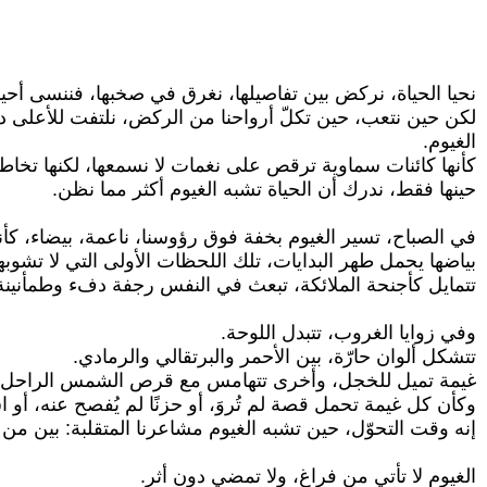
نحيا الحياة، نركض بين تفاصيلها، نغرق في صخبها، فننسى أحيان
لكن حين نتعب، حين تكلّ أرواحنا من الركض، نلتفت للأعلى دو
الغيوم.
كأنها كائنات سماوية ترقص على نغمات لا نسمعها، لكنها تخاطب فين
حينها فقط، ندرك أن الحياة تشبه الغيوم أكثر مما نظن.
في الصباح، تسير الغيوم بخفة فوق رؤوسنا، ناعمة، بيضاء، كأن
بياضها يحمل طهر البدايات، تلك اللحظات الأولى التي لا تشوبها خ
تتمايل كأجنحة الملائكة، تبعث في النفس رجفة دفء وطمأنينة، ك
وفي زوايا الغروب، تتبدل اللوحة.
تتشكل ألوان حارّة، بين الأحمر والبرتقالي والرمادي.
غيمة تميل للخجل، وأخرى تتهامس مع قرص الشمس الراحل، وث
وكأن كل غيمة تحمل قصة لم تُروَ، أو حزنًا لم يُفصح عنه، أو اشت
إنه وقت التحوّل، حين تشبه الغيوم مشاعرنا المتقلبة: بين م
الغيوم لا تأتي من فراغ، ولا تمضي دون أثر.