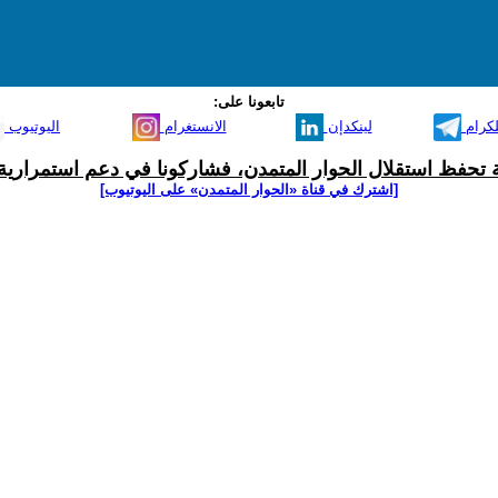
تابعونا على:
لكرام
لينكدإن
الانستغرام
اليوتيوب
ية تحفظ استقلال الحوار المتمدن، فشاركونا في دعم استمرارية 
[اشترك في قناة ‫«الحوار المتمدن» على اليوتيوب]