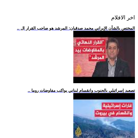
اخر الافلام
.. المختص بالشأن الإيراني محمد صدقيان: المرشد هو صاحب القرار ال
.. تصعيد إسرائيلي بالجنوب وانقسام لبناني يواكب مفاوضات روما