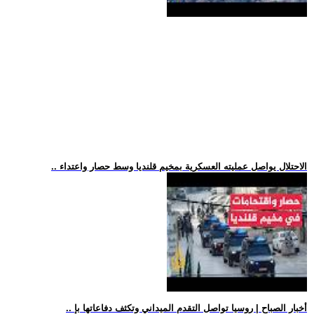
.. الاحتلال يواصل عمليته العسكرية بمخيم قلنديا وسط حصار واعتداء
.. أخبار الصباح | روسيا تواصل التقدم الميداني وتكثف دفاعاتها بإ