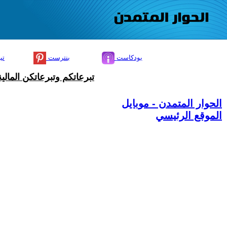
بودكاست
بنترست
تي
تبرعاتكم وتبرعاتكن المال
الحوار المتمدن - موبايل
الموقع الرئيسي