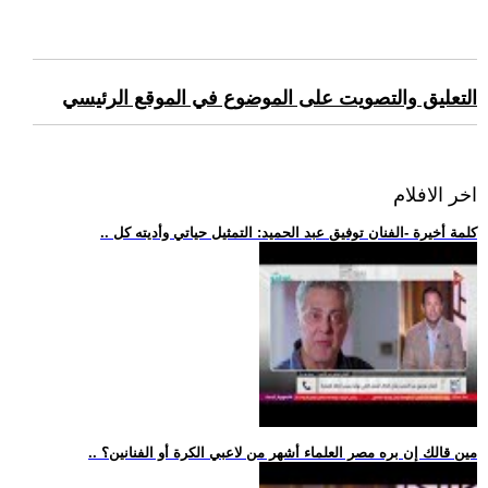
التعليق والتصويت على الموضوع في الموقع الرئيسي
اخر الافلام
.. كلمة أخيرة -الفنان توفيق عبد الحميد: التمثيل حياتي وأديته كل
.. مين قالك إن بره مصر العلماء أشهر من لاعبي الكرة أو الفنانين؟