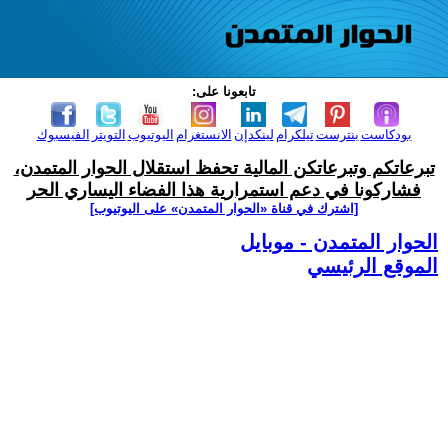
تابعونا على:
بودكاست
بنترست
تيلكرام
لينكدإن
الانستغرام
اليوتيوب
التويتر
الفيسبوك
تبرعاتكم وتبرعاتكن المالية تحفظ استقلال الحوار المتمدن،
فشاركونا في دعم استمرارية هذا الفضاء اليساري الحر
[اشترك في قناة ‫«الحوار المتمدن» على اليوتيوب]
الحوار المتمدن - موبايل
الموقع الرئيسي