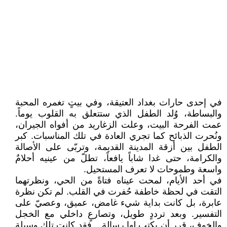
في إحدى حارات بغداد العتيقة، وفي بيتٍ تغمره المحبة
والبساطة، وُلد الطفل الذي ستتعلق به القلوب يوماً.
عمت الفرحة البيت، وعلت الزغاريد من أفواه الجيران،
ونُحرت الذبائح كما تجري العادة في تلك المناسبات. كبر
الطفل بين أزقة المدينة القديمة، وتربّى على الأصالة
والكرامة، حتى غدا شاباً يافعاً، تطلّ من عينيه أحلامٌ
واسعة وطموحات لا تعرف المستحيل.
في أحد الأيام، لمحت عيناه فتاةً من الحي، ونظرتهما
التقت في لحظة خاطفة حُفرت في القلب. لم تكن نظرة
عابرة، بل كانت بداية شيء غامض، عميق، وعصيّ على
التفسير. وبعد ترددٍ طويل، وتصارعٍ داخلي مع الخجل
والخوف، قرر أن يكتب لها رسالة... فقد كانت تلك وسيلة