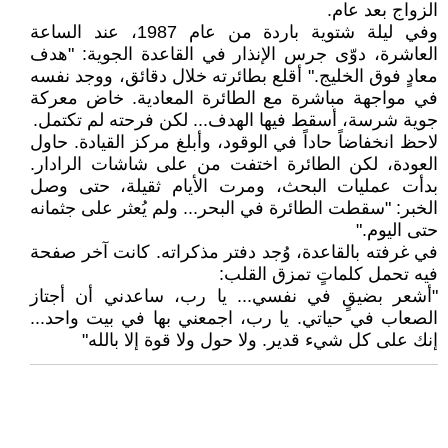
الزواج بعد عام.
وفي ليلة شتوية باردة من عام 1987، عند الساعة
العاشرة، دوّى جرس الإنذار في القاعدة الجوية: "هدف
معادٍ فوق الخليج." أقلع بطائرته خلال دقائق، ووجد نفسه
في مواجهة مباشرة مع الطائرة المعادية. خاض معركة
جوية شرسة، أسقط فيها الهدف... لكن فرحته لم تكتمل.
لاحظ انخفاضاً حاداً في الوقود، وأبلغ مركز القيادة. حاول
العودة، لكن الطائرة اختفت من على شاشات الرادار.
بدأت عمليات البحث، ومرت الأيام ثقيلة، حتى وصل
الخبر: "سقطت الطائرة في البحر... ولم يُعثر على جثمانه
حتى اليوم."
في غرفته بالقاعدة، وُجد دفتر مذكراته. كانت آخر صفحة
فيه تحمل كلماتٍ تمزق القلب:
"أشعر بضيقٍ في نفسي... يا رب، ساعدني أن أجتاز
الصعاب في حياتي. يا رب، اجمعني بها في بيت واحد...
إنك على كل شيء قدير. ولا حول ولا قوة إلا بالله"