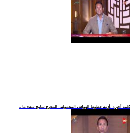
.. كلمة أخيرة -أزمة خطوط الهواتف المحمولة.. المخرج سامح سند: ما