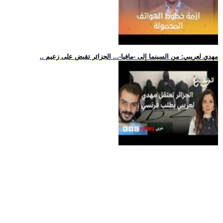
.. مهدي لعريبي: من السينما إلى -مافيا-... الجزائر تقبض على زعيم