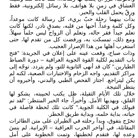
العشاق في زمنٍ بلا هواتف، بلا رسائل إلكترونية، فقط
ورقٌ يحمل القلب والحبر.
بدأت بينهما رحلة حبّ بريء، كل رسالة كانت موعداً،
وكل كلمة وعداً. أحبها من قلبه، بصدقٍ نادر، لكنها كانت
تعلم جيداً فقر حاله، وتعلم أن الزواج ليس حلماً سهلاً.
ومع ذلك، تمسكت به، ورفضت كل من تقدم لها، حتى
استغرب أهلها من هذا الإصرار العجيب.
وذات صباح، وقعت عينه على إعلان في الجريدة: "فتح
باب التقديم لكلية القوة الجوية العراقية – دورة الضباط
الطيارين." كان قد أنهى الثانوية للتو، ولم يتردد. توجّه إلى
مراكز التقديم، واجه الزحام والاختبارات الصعبة، لكنه لم
يكن ليتراجع. اجتاز الفحص الطبي والبدني، وأخبروه أن
ينتظر النتيجة.
خلال تلك الأيام الثقيلة، ظل يكتب لحبيبته، يشكو لها
القلق، ويهديها الأمل. وأخيراً، جاء الخبر المنتظر: "لقد تم
قبولك في الكلية الجوية." كانت تلك لحظة فاصلة في
حياته، بداية حلمه، وبداية طريق الخطر.
تخرّج بتفوق، وبدأ رحلته في الطيران على متن الطائرات
المقاتلة، في أواخر الحرب العراقية – الإيرانية. لم ينسَ
وعده لها، فتقدم لخطبتها، وتمت الخطوبة على أمل