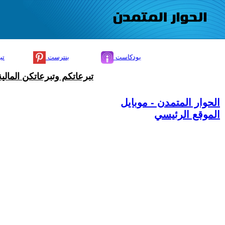
بودكاست
بنترست
تي
تبرعاتكم وتبرعاتكن المال
الحوار المتمدن - موبايل
الموقع الرئيسي