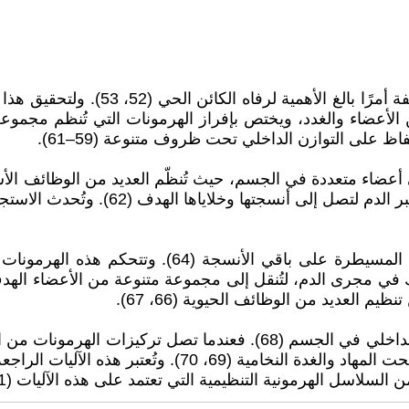
يُعد الأداء الفعّال للجسم والتواصل ال
ظ على التوازن الداخلي تحت ظروف متنوعة (59–61).
ى أعضاء متعددة في الجسم، حيث تُنظّم العديد من الوظائف الأس
(الأسموزية)، والاستجابة للإجهاد (53). 
يقوم تحت المهاد (الهايبوثالاموس) بإنتاج الهرمونات ال
ت النخامية بعد ذلك في مجرى الدم، لتُنقل إلى مجموعة متنوعة من الأعض
م العديد من الوظائف الحيوية (66، 67).
يُعتبر الجهاز الصمّاوِي المنظومة التنظيمية الأساسية للتوازن الداخلي ف
الراجعة السلبية، والتي تُثبط إفراز المزيد من الهرمونات م
سلاسل الهرمونية التنظيمية التي تعتمد على هذه الآليات (71، 72).