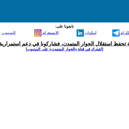
تابعونا على:
لكرام
لينكدإن
الانستغرام
اليوتيوب
ية تحفظ استقلال الحوار المتمدن، فشاركونا في دعم استمرارية 
[اشترك في قناة ‫«الحوار المتمدن» على اليوتيوب]