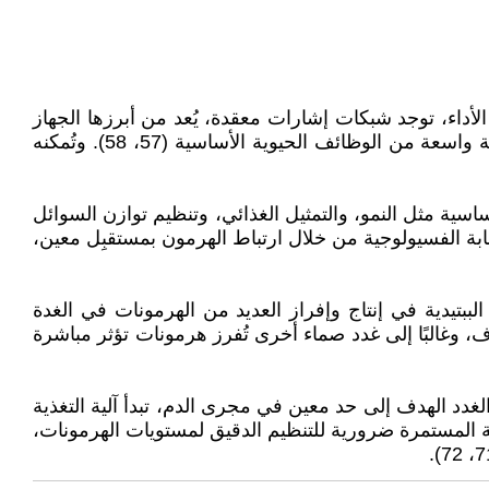
منسق بين أجزائه المختلفة أمرًا بالغ الأهمية لرفاه الكائن الحي (52، 53). ولتحقيق هذا الأداء، توجد شبكات إشارات معقدة، يُعد من أبرزها الجهاز
الصمّاوي (54–56). ويُعد هذا الجهاز شبكة مترابطة للغاية من الأعضاء والغدد، ويختص بإفراز الهرمونات التي تُنظم مجموعة واسعة من الوظائف الحيوية الأساسية (57، 58). وتُمكنه
اسية مثل النمو، والتمثيل الغذائي، وتنظيم توازن السوائل
تنتقل هذه الهرمونات عبر الدم لتصل إلى أنسجتها وخلاياها الهدف (62). وتُحدث الاستجابة الفسيولوجية من خلال ارتباط الهرمون بمستقبِل معين،
رئيسية المسيطرة على باقي الأنسجة (64). وتتحكم هذه الهرمونات الببتيدية في إنتاج وإفراز العديد من الهرمونات في الغدة
اء الهدف، وغالبًا إلى غدد صماء أخرى تُفرز هرمونات تؤثر مباشرة
ي الجسم (68). فعندما تصل تركيزات الهرمونات من الغدد الهدف إلى حد معين في مجرى الدم، تبدأ آلية التغذية
ن تحت المهاد والغدة النخامية (69، 70). وتُعتبر هذه الآليات الراجعة المستمرة ضرورية للتنظيم الدقيق لمستويات الهرمونات،