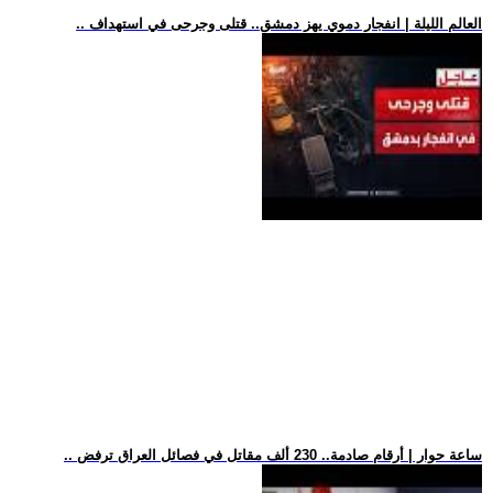
.. العالم الليلة | انفجار دموي يهز دمشق.. قتلى وجرحى في استهداف
.. ساعة حوار | أرقام صادمة.. 230 ألف مقاتل في فصائل العراق ترفض