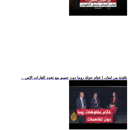
.. نافذة من لبنان | ختام جولة روما دون حسم مع تجدد الغارات الإس