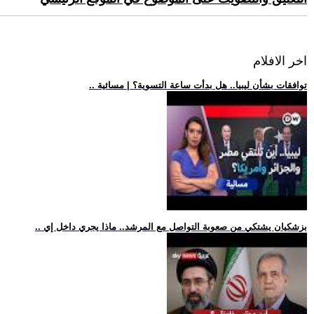
اخر الافلام
.. توافقات بشأن ليبيا.. هل بدأت ساعة التسوية؟ | مسائية
.. بزشكيان يشتكي من صعوبة التواصل مع المرشد.. ماذا يجري داخل إي