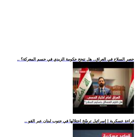
.. حصر السلاح في العراق.. هل تنجح حكومة الزيدي في حسم المعركة؟
.. قراءة عسكرية | إسرائيل ترسّخ احتلالها في جنوب لبنان عبر القو