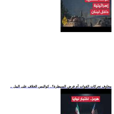
.. مخاوف تحركات القوات أم فرض السيطرة؟.. كواليس الخلاف على المل