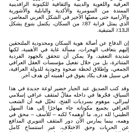
العرقية واللغوية والدينية والثقافية للكينونة الرافدينية
الممتدة من السومرية والأكدية والبابلية والآشورية
والآرامية حتى مصبّها الأخير في الشكل العربي المعاصر،
الذي يمثل قرابة 87٪ من السكان، يكتمل بتنوع يشكل
الـ13٪ المتبقية.
إن الدفاع عن أصالة هوية السكان ومحدودية الملتحقين
إليهم بتعاقب الهجرات، مسألة غاية في الأهمية، لكنها
شديدة التعقيد، ولا يمكن أن تتحقق بالجهود الفردية
المتناثرة، بل من خلال تفعيل مؤسسات العقل العراقي
الجمعي، وإطلاق لحظة صحوة وجودية للدولة العراقية،
في سبيل هدف يكاد يفوق في أهميته أي هدف آخر.
وقد كتب الصديق عبد الجبار خضير لوعة جديدة في هذا
السياق، فجّرها في داخله مقالٌ لمثقف عراقي إسلامي
ليبرالي، موهوم بسرديات الفتح، تخيّل فيه أن الشعب
العراقي بجميع مكوناته جاء مهاجرًا إلى هذا السهل
الطيني! لله دره، ما أوهمه؟ لكنه – للأسف – محق في
وهمه، بينما يمارس الآن دور المثقف التنويري المدافع
عن الحريات وحق الاختلاف، عبر استنساخ كامل