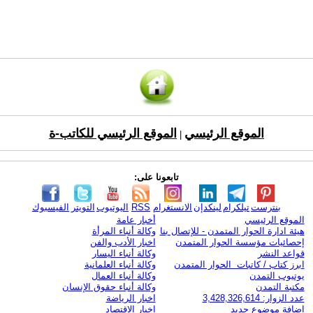
الموقع الرئيسي
الموقع الرئيسي للكاتب-ة
|
تابعونا على:
بنترست
تيلكرام
لينكدإن
الانستغرام
RSS
اليوتيوب
التويتر
الفيسبوك
الموقع الرئيسي
أخبار عامة
هيئة ادارة الحوار المتمدن - للإتصال بنا
وكالة أنباء المرأة
إحصائيات مؤسسة الحوار المتمدن
اخبار الأدب والفن
قواعد النشر
وكالة أنباء اليسار
ابرز كتاب / كاتبات الحوار المتمدن
وكالة أنباء العلمانية
يوتيوب التمدن
وكالة أنباء العمال
مكتبة التمدن
وكالة أنباء حقوق الإنسان
عدد الزوار: 3,428,326,614
اخبار الرياضة
اضافة موضوع جديد
اخبار الاقتصاد