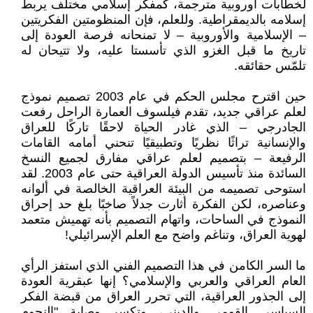
لخطابات أوروبية مترجمة، كمفكر إسلامي مختلف يربط
إسلامه بالديمقراطية. وللعلم، فإن المنظومتين الفكريتين
– الإسلامية والأوروبية – لا تمنحانه فرصة العودة إلى
تاريخ ما قبل الغزو الذي تأسستا عليه، ولا تتيحان له
تلمّس حقائقه.
حين اقترح مجلس الحكم في عام 2003 تصميم نموذج
لعلم عراقي جديد، تقدم فيلسوف العمارة الراحل رفعت
الجادرجي – الذي غادر الحياة لاحقًا تاركًا للعراق
والإنسانية تراثًا نظريًا وتطبيقيًا تنحني أمامه القامات
الرفيعة – بتصميم لعلم عراقي مفارق لجميع النسخ
السائدة منذ تأسيس الدولة العراقية حتى عام 2003. لقد
استوحى تصميمه من البيئة العراقية الخالصة في ألوانه
وعناصره، لكن الفكرة أثارت جدلاً صاخبًا بلغ حد إحراق
النموذج في الساحات، واتهام التصميم بأنه تهميش متعمد
لهوية العراق، وتناغم واضح مع العلم الإسرائيلي!
ما السر الكامن في هذا التصميم الفني الذي استفز الرأي
العام العراقي والعربي والإسلامي؟ إنها عبقرية العودة
إلى الجذور العراقية، التي تحرر العراق من قبضة الفكر
السياسي القومي والديني، وتكسر وصاية "النجوم