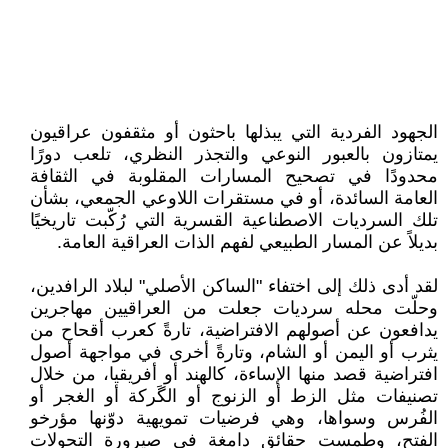
الجهود الفردية التي يبذلها باحثون أو مثقفون عراقيون
يمتازون بالعبور النوعي والتجذر النظري، تلعب دورًا
محدودًا في تصحيح المسارات المقلوبة في الثقافة
العامة السائدة، أو في مستقرات اللاوعي الجمعي، بشأن
تلك السرديات الاصطناعية القسرية التي رُكّبت تاريخيًا
بديلاً عن المسار الطبيعي لفهم الذات العراقية العامة.
لقد أدى ذلك إلى اختفاء "الساكن الأصلي" لبلاد الرافدين،
وحلّت محله سرديات جعلت من العراقيين مهاجرين
يدافعون عن أصولهم الافتراضية، تارةً كعرب أقحاح من
يثرب أو اليمن أو الشام، وتارةً أخرى في مواجهة أصول
افتراضية قصد منها الإساءة، كالهند أو أفريقيا، من خلال
تصنيفات مثل الزط أو الزنوج أو الگَركة أو الغجر أو
الفُرس وسواها، وهي فرضيات تمويهية دوّنها مؤرخو
الفتح، وطمست حقائق دامغة في صيرورة التحولات