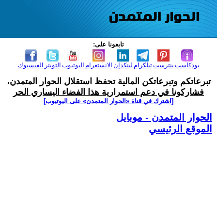
تابعونا على:
بودكاست
بنترست
تيلكرام
لينكدإن
الانستغرام
اليوتيوب
التويتر
الفيسبوك
تبرعاتكم وتبرعاتكن المالية تحفظ استقلال الحوار المتمدن،
فشاركونا في دعم استمرارية هذا الفضاء اليساري الحر
[اشترك في قناة ‫«الحوار المتمدن» على اليوتيوب]
الحوار المتمدن - موبايل
الموقع الرئيسي