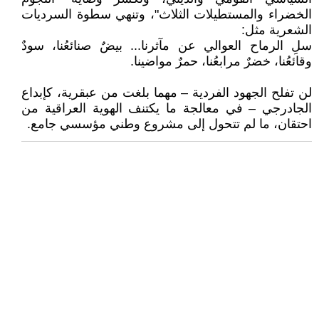
الخضراء والمستطيلات الثلاث"، وتنهي سطوة السرديات
الشعرية مثل:
سلِ الرماح العوالي عن مآثرنا... بيضٌ صنائعُنا، سودٌ
وقائعُنا، خضرٌ مرابعُنا، حمرٌ مواضينا.
لن تفلح الجهود الفردية – مهما بلغت من عبقرية، كإبداع
الجادرجي – في معالجة ما يكتنف الهوية العراقية من
احتقان، ما لم تتحول إلى مشروع وطني مؤسسي جامع.