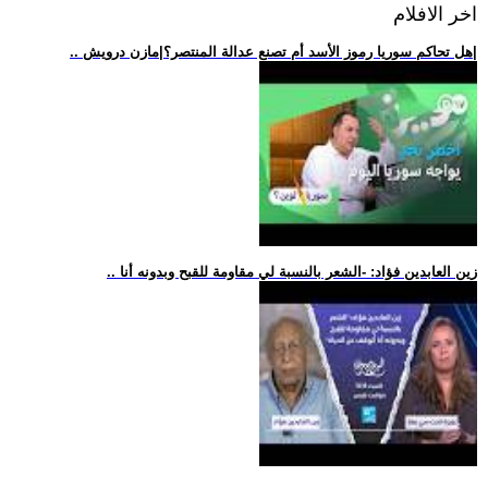
اخر الافلام
.. هل تحاكم سوريا رموز الأسد أم تصنع عدالة المنتصر؟|مازن درويش|
.. زين العابدين فؤاد: -الشعر بالنسبة لي مقاومة للقبح وبدونه أنا