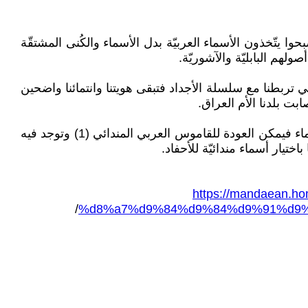
حوا يتّخذون الأسماء العربيّة بدل الأسماء والكُنى المشتقّة
هم البابليّة والآشوريّة.
لتي تربطنا مع سلسلة الأجداد فتبقى هويتنا وانتمائنا واضحين
بت بلدنا الأم العراق.
هذه مجموعة مختصرة من أسماء الذكور والإناث التي كان الشيخ رافـد السبتي قد قام بإعدادها, ولمن يحتاج لمزيد من الأسماء فيمكن العودة للقاموس العربي المندائي (1) وتوجد فيه
ختيار أسماء مندائيّة للأحفاد.
https://mandaea
/
%d8%a7%d9%84%d9%84%d9%91%d9%