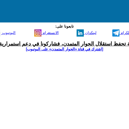
تابعونا على:
لكرام
لينكدإن
الانستغرام
اليوتيوب
ية تحفظ استقلال الحوار المتمدن، فشاركونا في دعم استمرارية 
[اشترك في قناة ‫«الحوار المتمدن» على اليوتيوب]