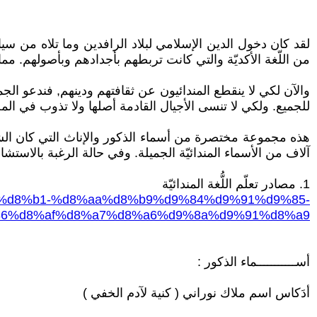
لقد كان دخول الدين الإسلامي لبلاد الرافدين وما تلاه من سياسة 
من اللّغة الأكديّة والتي كانت تربطهم بأجدادهم وبأصولهم. مم
والآن لكي لا ينقطع المندائيون عن ثقافتهم ودينهم, فندعو الجميع
للجميع. ولكي لا تنسى الأجيال القادمة أصلها ولا تذوب في المج
آلاف من الأسماء المندائيّة الجميلة. وفي حالة الرغبة بالاستشارة
1. مصادر تعلّم اللُّغة المندائيّة
8%af%d8%b1-%d8%aa%d8%b9%d9%84%d9%91%d9%85-
6%d8%af%d8%a7%d8%a6%d9%8a%d9%91%d8%a9
أســـــــــــماء الذكور :
أدَكاس اسم ملاك نوراني ( كنية لآدم الخفي )