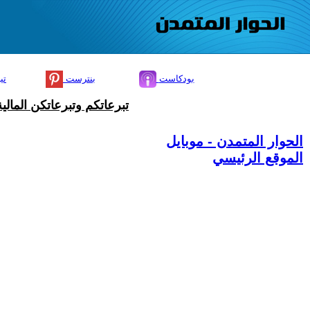
بودكاست
بنترست
تي
تبرعاتكم وتبرعاتكن المال
الحوار المتمدن - موبايل
الموقع الرئيسي