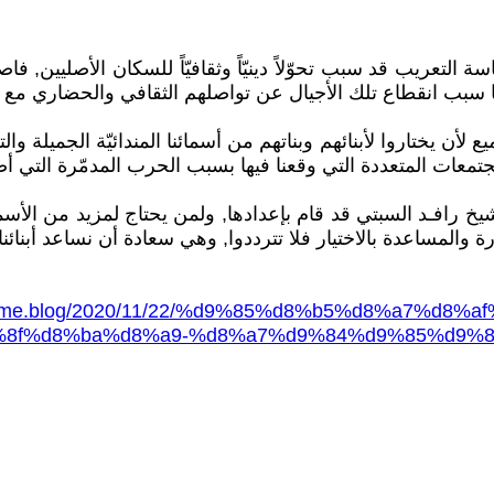
التعريب قد سبب تحوّلاً دينيّاً وثقافيّاً للسكان الأصليين, فاصب
ا سبب انقطاع تلك الأجيال عن تواصلهم الثقافي والحضاري مع أصول
 لأن يختاروا لأبنائهم وبناتهم من أسمائنا المندائيّة الجميلة وا
تمعات المتعددة التي وقعنا فيها بسبب الحرب المدمّرة التي أصا
 والمساعدة بالاختيار فلا تترددوا, وهي سعادة أن نساعد أبنائنا با
n.home.blog/2020/11/22/%d9%85%d8%b5%d8%a7%d
8f%d8%ba%d8%a9-%d8%a7%d9%84%d9%85%d9%8