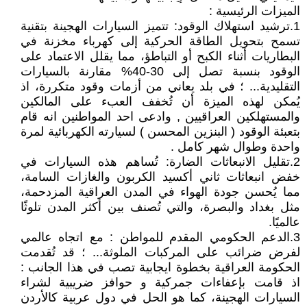
الميزات الرئيسية :
1.ترشيد استهلاك الوقود: تتميز السيارات الهجينة بتقنية
تسمح بتحويل الطاقة الحركية إلى كهرباء مخزنة في
البطاريات أثناء الكبح أو التباطؤ، مما يقلل الاعتماد على
الوقود بنسبة تصل إلى 30-40% مقارنة بالسيارات
التقليدية... ؛ في بلد يعاني من أزمات وقود متكررة، اذ
يُمكن لهذه الميزة أن تُخفف العبء على المالكين
والمستهلكين العراقيين , وادعى احد المواطنين انه قام
بتعبئة الوقود ( البنزين المحسن ) لسيارته الكهربائية لمرة
واحدة وطوال شهر كامل .
2.تقليل الانبعاثات الضارة: تُساهم هذه السيارات في
خفض انبعاثات ثاني أكسيد الكربون والغازات السامة،
مما يُحسن جودة الهواء في المدن العراقية المزدحمة،
مثل بغداد والبصرة، والتي تُصنف بين أكثر المدن تلوثًا
عالميًا.
3.الدعم الحكومي المقدم للمواطن : مع اتجاه عالمي
لفرض ضرائب على المركبات الملوثة... ؛ قد تُقدمت
الحكومة العراقية بخطوة ايجابية تصب في هذا الجانب :
اذ قامت بإعفاءات جمركية و حوافز ضريبية لشراء
السيارات الهجينة، كما هو الحل في دول عربية كالأردن