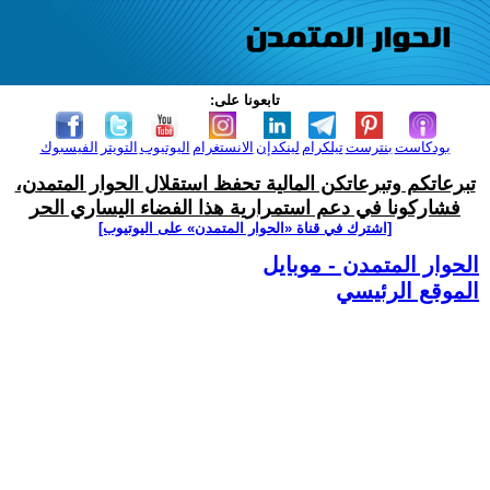
تابعونا على:
بودكاست
بنترست
تيلكرام
لينكدإن
الانستغرام
اليوتيوب
التويتر
الفيسبوك
تبرعاتكم وتبرعاتكن المالية تحفظ استقلال الحوار المتمدن،
فشاركونا في دعم استمرارية هذا الفضاء اليساري الحر
[اشترك في قناة ‫«الحوار المتمدن» على اليوتيوب]
الحوار المتمدن - موبايل
الموقع الرئيسي