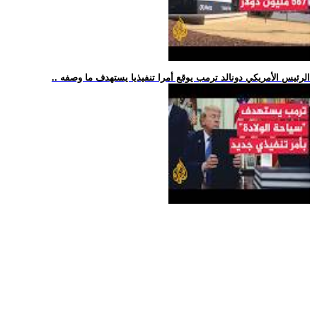
.. الرئيس الأمريكي دونالد ترمب يوقع أمرا تنفيذيا يستهدف ما وصفه