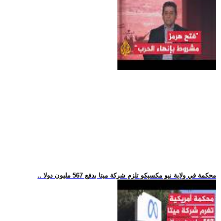
.. محكمة في ولاية نيو مكسيكو تلزم شركة ميتا بدفع 567 مليون دولا