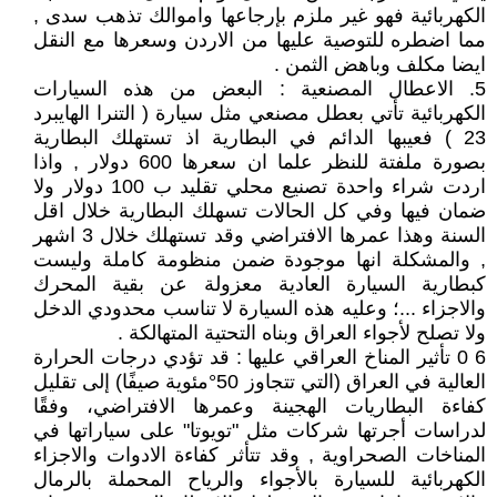
الكهربائية فهو غير ملزم بإرجاعها واموالك تذهب سدى ,
مما اضطره للتوصية عليها من الاردن وسعرها مع النقل
ايضا مكلف وباهض الثمن .
5. الاعطال المصنعية : البعض من هذه السيارات
الكهربائية تأتي بعطل مصنعي مثل سيارة ( التنرا الهايبرد
23 ) فعيبها الدائم في البطارية اذ تستهلك البطارية
بصورة ملفتة للنظر علما ان سعرها 600 دولار , واذا
اردت شراء واحدة تصنيع محلي تقليد ب 100 دولار ولا
ضمان فيها وفي كل الحالات تسهلك البطارية خلال اقل
السنة وهذا عمرها الافتراضي وقد تستهلك خلال 3 اشهر
, والمشكلة انها موجودة ضمن منظومة كاملة وليست
كبطارية السيارة العادية معزولة عن بقية المحرك
والاجزاء ...؛ وعليه هذه السيارة لا تناسب محدودي الدخل
ولا تصلح لأجواء العراق وبناه التحتية المتهالكة .
6 0 تأثير المناخ العراقي عليها : قد تؤدي درجات الحرارة
العالية في العراق (التي تتجاوز 50°مئوية صيفًا) إلى تقليل
كفاءة البطاريات الهجينة وعمرها الافتراضي، وفقًا
لدراسات أجرتها شركات مثل "تويوتا" على سياراتها في
المناخات الصحراوية , وقد تتأثر كفاءة الادوات والاجزاء
الكهربائية للسيارة بالأجواء والرياح المحملة بالرمال