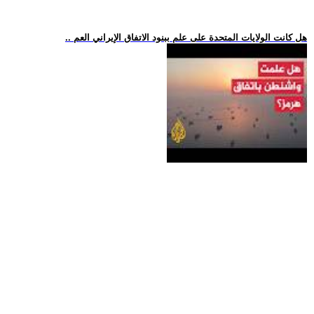
.. هل كانت الولايات المتحدة على علم ببنود الاتفاق الإيراني العم