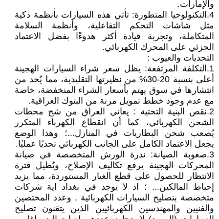
والإمارات.
4.التكنولوجيا المتطورة: تأتي هذه السيارات بأنظمة ذكية
مثل شاشات التحكم التفاعلية، وأنظمة السلامة
المتكاملة، وتجربة قيادة أكثر هدوءًا بفضل الاعتماد
الجزئي على المحرك الكهربائي.
التحديات والعيوب :
1.التكلفة المرتفعة: يظل سعر شراء السيارات الهجينة
أعلى بنسبة 20-30% من نظيرتها التقليدية، مما يُحد من
انتشارها في سوق يهتم بأسعار الشراء المنخفضة، خاصة
مع عدم وجود خطط تمويل مرنة من البنوك العراقية.
2.نقص البنية التحتية : يعاني العراق من شح محطات
الشحن الكهربائي، كما أن انقطاع الكهرباء المتكرر
يُصعب شحن البطاريات في المنازل...؛ وهذا الوضع
يجعل الاعتماد الكامل على الجانب الكهربائي تحديًا عمليًا.
3.صعوبة الصيانة: ندرة الورش المتخصصة في صيانة
المحركات الهجينة يرفع تكاليف الإصلاح، ويُطيل فترة
الانتظار للحصول على قطع الغيار المستوردة، مما يزيد
إحباط المالكين... ؛ اذ لا يوجد في بغداد اية شركات
متخصصة بتصليح السيارات الكهربائية , وعدد المختصين
والفنيين والمهندسين الكهربائيين الذين يتقنون تصليح