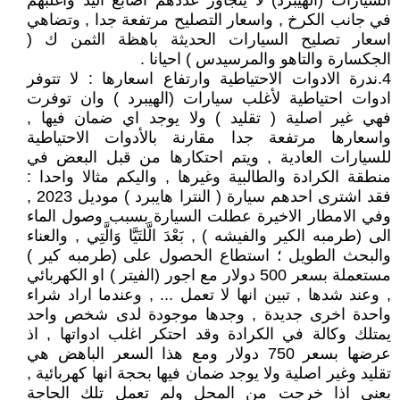
السيارات (الهيبرد) لا يتجاوز عددهم اصابع اليد واغلبهم
في جانب الكرخ , واسعار التصليح مرتفعة جدا , وتضاهي
اسعار تصليح السيارات الحديثة باهظة الثمن ك (
الجكسارة والتاهو والمرسيدس ) احيانا .
4.ندرة الادوات الاحتياطية وارتفاع اسعارها : لا تتوفر
ادوات احتياطية لأغلب سيارات (الهيبرد ) وان توفرت
فهي غير اصلية ( تقليد ) ولا يوجد اي ضمان فيها ,
واسعارها مرتفعة جدا مقارنة بالأدوات الاحتياطية
للسيارات العادية , ويتم احتكارها من قبل البعض في
منطقة الكرادة والطالبية وغيرها , واليكم مثالا واحدا :
فقد اشترى احدهم سيارة ( النترا هايبرد ) موديل 2023 ,
وفي الامطار الاخيرة عطلت السيارة بسبب وصول الماء
الى (طرمبه الكير والفيشه ) , بَعْدَ الَّلتَيَّا وَالَّتِي , والعناء
والبحث الطويل ؛ استطاع الحصول على (طرمبه كير )
مستعملة بسعر 500 دولار مع اجور (الفيتر ) او الكهربائي
, وعند شدها , تبين انها لا تعمل ... , وعندما اراد شراء
واحدة اخرى جديدة , وجدها موجودة لدى شخص واحد
يمتلك وكالة في الكرادة وقد احتكر اغلب ادواتها , اذ
عرضها بسعر 750 دولار ومع هذا السعر الباهض هي
تقليد وغير اصلية ولا يوجد ضمان فيها بحجة انها كهربائية ,
يعني اذا خرجت من المحل ولم تعمل تلك الحاجة