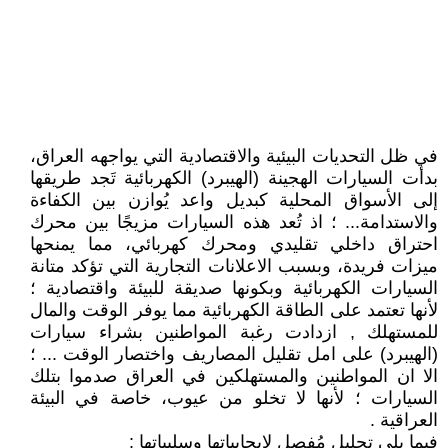
في ظل التحديات البيئية والاقتصادية التي يواجهه العراق،
بدأت السيارات الهجينة (الهيبرد) الكهربائية تَجد طريقها
إلى الأسواق المحلية كبديل واعد يُوازن بين الكفاءة
والاستدامة... ؛ اذ تُعد هذه السيارات مزيجًا بين محرك
احتراق داخلي تقليدي ومحرك كهربائي، مما يمنحها
ميزات فريدة، وبسبب الاعلانات التجارية التي تؤكد متانة
السيارات الكهربائية وبكونها صديقة للبيئة واقتصادية ؛
لأنها تعتمد على الطاقة الكهربائية مما يوفر الوقت والمال
للمستهلك , ازدادت رغبة المواطنين بشراء سيارات
(الهيبرد) على امل تقليل المصاريف واختصار الوقت ... ؛
الا ان المواطنين والمستهلكين في العراق صدموا بتلك
السيارات ؛ لأنها لا تخلو من عيوب، خاصة في البيئة
العراقية .
فيما يلي تحليل مُفصل لإيجابياتها وسلبياتها :