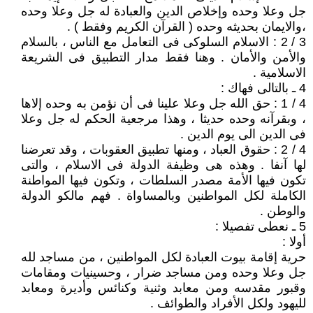
جل وعلا وحده وإخلاص الدين والعبادة له جل وعلا وحده
،والايمان بحديثه وحده ( القرآن الكريم وفقط ) .
3 / 2 : الاسلام السلوكى فى التعامل مع الناس ، بالسلام
والأمن والأمان . وهنا فقط مدار التطبيق فى الشريعة
الاسلامية .
4 ـ بالتالى فهاك :
4 / 1 : حق الله جل وعلا علينا فى أن نؤمن به وحده إلاها
، وبقرآنه وحده حديثا ، وهذا مرجعية الحكم له جل وعلا
فى الدين الى يوم الدين .
4 / 2 : حقوق العباد ، ومنها تطبيق العقوبات ، وقد تعرضنا
لها آنفا . وهذه هى وظيفة الدولة فى الاسلام ، والتى
تكون فيها الأمة مصدر السلطات ، وتكون فيها المواطنة
الكاملة لكل المواطنين وبالمساواة . فهم مالكو الدولة
والوطن .
5 ـ نعطى تفصيلا :
أولا :
حرية إقامة بيوت العبادة لكل المواطنين ، من مساجد لله
جل وعلا وحده ومن مساجد ضرار ، وحسينيات ومقامات
وقبور مقدسه ومن معابد وثنية وكنائس وأديرة ومعابد
لليهود ولكل الأفراد والطوائف .