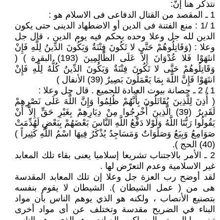
نتذكر هنا إنّ:
1 ـ المقصد من القتال الدفاعى فى الاسلام هو :
1 /1 : منع الفتنة فى الدين أو الاضطهاد الدينى حتى يكون
الدين لله جل وعلا وحده يحكم فيه يوم الدين ، قال جل
وعلا : (وَقَاتِلُوهُمْ حَتَّى لا تَكُونَ فِتْنَةٌ وَيَكُونَ الدِّينُ لِلَّهِ فَإِنْ
انتَهَوْا فَلا عُدْوَانَ إِلاَّ عَلَى الظَّالِمِينَ (193) البقرة ) (
وَقَاتِلُوهُمْ حَتَّى لا تَكُونَ فِتْنَةٌ وَيَكُونَ الدِّينُ كُلُّهُ لِلَّهِ فَإِنْ
انتَهَوْا فَإِنَّ اللَّهَ بِمَا يَعْمَلُونَ بَصِيرٌ (39) الأنفال )
1 / 2 ـ حصانة بيوت العبادة للجميع . قال جل وعلا :
( أُذِنَ لِلَّذِينَ يُقَاتَلُونَ بِأَنَّهُمْ ظُلِمُوا وَإِنَّ اللَّهَ عَلَى نَصْرِهِمْ
لَقَدِيرٌ (39) الَّذِينَ أُخْرِجُوا مِنْ دِيَارِهِمْ بِغَيْرِ حَقٍّ إِلاَّ أَنْ
يَقُولُوا رَبُّنَا اللَّهُ وَلَوْلا دَفْعُ اللَّهِ النَّاسَ بَعْضَهُمْ بِبَعْضٍ لَهُدِّمَتْ
صَوَامِعُ وَبِيَعٌ وَصَلَوَاتٌ وَمَسَاجِدُ يُذْكَرُ فِيهَا اسْمُ اللَّهِ كَثِيراً )
(40) الحج ).
2 ـ الأمر بالاجتناب تشريعا إسلاميا يعنى بقاء تلك المعابد
غير الاسلامية وعدم التعرّض لها .
لقد أوضح رب العزة جل وعلا إن تلك المعابد المقدسة
هى من ( عمل الشيطان ). الشيطان لا يقوم بنفسه
بتصنيع الأنصاب ، ولكنه هو الذي يوهم الناس بأن مواد
البناء في الضريح مقدسة وتختلف عن أى مواد أخرى