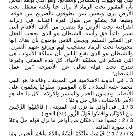
تبنى بها البيوت والمساكن والصانع، وهو الذي يوهم الناس
بأن المقبور تحت الرماد لا يزال حياً ولكنه معتقل تحت
الأرض يري ويحس بمن يطوفون بالضريح من فوقه،
وطبعاً فلا يشكو من طول فترة اعتقاله في زنزانة
انفرادية تحت الأرض ولا يتضرر من آلاف الأقدام التى
تسير دائماً فق رأسه. الشيطان هو الذى يحجب العقل
عن التفكير السليم ويجعل الناس يؤمنون بأن هناك إلها
محبوسا تحت الرماد يستجيب لهم ويرفع عنهم الضرر..
والشيطان هو الذي يقنع الناس بأن مملكة الأموات هى
التى تتحكم في مملكة الأحياء. كل هذه المعانى وغيرها
تندرج تحت قوله تعالى عن الأضرحة "من عمل
الشيطان".
3 ـ فى الدولة الاسلامية فى المدينة ـ وقائدها هو النبى
محمد عليه السلام ـ كان المؤمنون سلوكيا يعكفون على
الأنصاب ويدمنون الخمر والميسر والأزلام . كل ما جاء هو
الأمر بالاجتناب . قال جل وعلا :
3 / 1 : فى أوائل ما نزل فى المدينة : ( فَاجْتَنِبُوا الرِّجْسَ
مِنْ الأَوْثَانِ وَاجْتَنِبُوا قَوْلَ الزُّورِ (30) الحج )
3 / 2 : عصوا هذا ، فكان من أواخر ما نزل قوله جلّ وعلا
فى سورة المائدة :
3 / / 2 / 1 :( حُرِّمَتْ عَلَيْكُمْ الْمَيْتَةُ وَالدَّمُ وَلَحْمُ الْخِنزِيرِ وَمَا