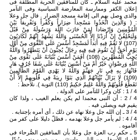
محمد عليه السلام ـ كان للمنافقين الحرية المطلقة فى
إعلان الكفر وممارسة المعارضة السياسية وفى التآمر
والذى وصل بهم الى إقامة مسجد الضرار . قال جل وعلا
: ( وَالَّذِينَ اتَّخَذُوا مَسْجِداً ضِرَاراً وَكُفْراً وَتَفْرِيقاً بَيْنَ
الْمُؤْمِنِينَ وَإِرْصَاداً لِمَنْ حَارَبَ اللَّهَ وَرَسُولَهُ مِنْ قَبْلُ
وَلَيَحْلِفُنَّ إِنْ أَرَدْنَا إِلاَّ الْحُسْنَى وَاللَّهُ يَشْهَدُ إِنَّهُمْ لَكَاذِبُونَ
(107) لا تَقُمْ فِيهِ أَبَداً لَمَسْجِدٌ أُسِّسَ عَلَى التَّقْوَى مِنْ أَوَّلِ
يَوْمٍ أَحَقُّ أَنْ تَقُومَ فِيهِ فِيهِ رِجَالٌ يُحِبُّونَ أَنْ يَتَطَهَّرُوا وَاللَّهُ
يُحِبُّ الْمُطَّهِّرِينَ (108) أَفَمَنْ أَسَّسَ بُنْيَانَهُ عَلَى تَقْوَى مِنْ
اللَّهِ وَرِضْوَانٍ خَيْرٌ أَمْ مَنْ أَسَّسَ بُنْيَانَهُ عَلَى شَفَا جُرُفٍ هَارٍ
فَانْهَارَ بِهِ فِي نَارِ جَهَنَّمَ وَاللَّهُ لا يَهْدِي الْقَوْمَ الظَّالِمِينَ
(109) لا يَزَالُ بُنْيَانُهُمْ الَّذِي بَنَوْا رِيبَةً فِي قُلُوبِهِمْ إِلاَّ أَنْ
تَقَطَّعَ قُلُوبُهُمْ وَاللَّهُ عَلِيمٌ حَكِيمٌ (110) التوبة ). نلاحظ :
4 / 1 : كان وكرا للتآمر على الدولة .
4 / 2 : أن النبى محمدا لم يكن يعلم الغيب ، ولذا كان
يقيم فيه ويصلى فيه .
4 / 3 ـ إن الله جل وعلا نهاه عن ذلك ، أى أمره بإجتنابه .
4 / 4 : لم يأمر جل وعلا بهدمه ، فظلّ دليلا على كفر من
أقاموه .
5 ـ حكم رب العزة جل وعلا بأن المنافقين الصُّرحاء فى
الدرك الأسفل من النار ، وإستثنى من يتوب منهم ويُبدّل