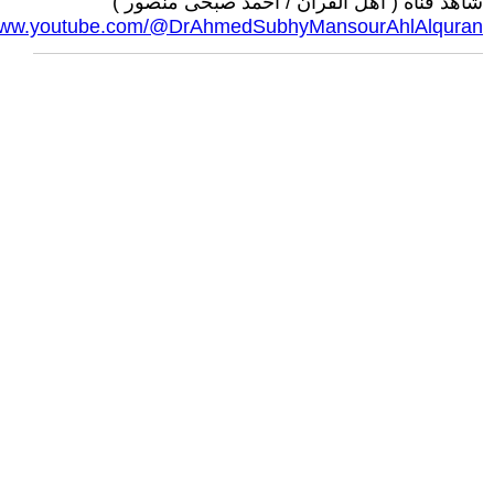
شاهد قناة ( أهل القرآن / أحمد صبحى منصور )
/www.youtube.com/@DrAhmedSubhyMansourAhlAlquran