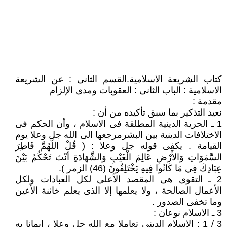
كتاب الشريعة الاسلامية.القسم الثانى : عن الشريعة
الاسلامية : الباب الثانى : العقوبات ومدى الإلزام
مقدمة :
نعيد التذكير بما سبق تأكيده من أن :
1 ـ الحرية الدينية المطلقة فى الاسلام ، وأن الحكم فى
الاختلافات الدينية بين البشرمرجعها الى الله جل وعلا يوم
القيامة . يكفى قوله جل وعلا : ( قُلْ اللَّهُمَّ فَاطِرَ
السَّمَوَاتِ وَالأَرْضِ عَالِمَ الْغَيْبِ وَالشَّهَادَةِ أَنْتَ تَحْكُمُ بَيْنَ
عِبَادِكَ فِي مَا كَانُوا فِيهِ يَخْتَلِفُونَ (46) الزمر ).
2 ـ التقوى هى المقصد الأعلى لكل العبادات ولكل
الأعمال الصالحة ، ولا يعلمها إلا الذى يعلم خائنة الأعين
وما تخفى الصدور .
3 ـ الاسلام نوعان :
3 / 1 : الإسلام الدينى تعاملا مع الله جل وعلا ، إيمانا به