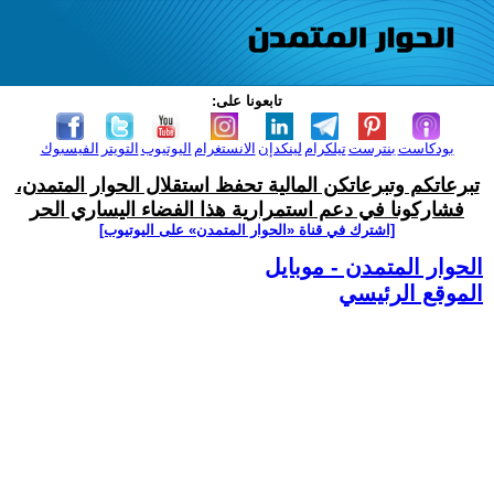
تابعونا على:
بودكاست
بنترست
تيلكرام
لينكدإن
الانستغرام
اليوتيوب
التويتر
الفيسبوك
تبرعاتكم وتبرعاتكن المالية تحفظ استقلال الحوار المتمدن،
فشاركونا في دعم استمرارية هذا الفضاء اليساري الحر
[اشترك في قناة ‫«الحوار المتمدن» على اليوتيوب]
الحوار المتمدن - موبايل
الموقع الرئيسي