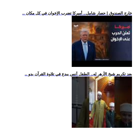
.. خارج الصندوق | حصار شامل.. أميركا تضرب الإخوان في كل مكان
.. بعد تكريم شيخ الأزهر له.. الطفل أنس يبدع في تلاوة القرآن بدو