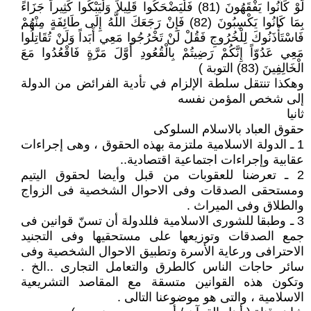
لَوْ كَانُوا يَفْقَهُونَ (81) فَلْيَضْحَكُوا قَلِيلاً وَلْيَبْكُوا كَثِيراً جَزَاءً
بِمَا كَانُوا يَكْسِبُونَ (82) فَإِنْ رَجَعَكَ اللَّهُ إِلَى طَائِفَةٍ مِنْهُمْ
فَاسْتَأْذَنُوكَ لِلْخُرُوجِ فَقُلْ لَنْ تَخْرُجُوا مَعِي أَبَداً وَلَنْ تُقَاتِلُوا
مَعِي عَدُوّاً إِنَّكُمْ رَضِيتُمْ بِالْقُعُودِ أَوَّلَ مَرَّةٍ فَاقْعُدُوا مَعَ
الْخَالِفِينَ (83) التوبة )
وهكذا تنتقل سلطة الإلزام في تأدية الفرائض من الدولة
إلى شخص المؤمن نفسه
ثانيا
حقوق العباد بالاسلام السلوكى
1 ـ الدولة الاسلامية ملتزمة بهذه الحقوق ، وهى إجراءات
عقابية وإجراءات اجتماعية اقتصادية..
2 ـ تعرضنا للعقوبات من قبل وأيضا لحقوق اليتيم
ومستحقى الصدقات وفى الاحوال الشخصية فى الزواج
والطلاق وفى الميراث .
3 ـ وطبقا للشورى الاسلامية فللدولة أن تسنّ قوانين فى
جمع الصدقات وتوزيعها على مستحقيها وفى التجنيد
الاحترافى ورعاية الأسرة وتطبيق الاحوال الشخصية وفى
سائر حاجات الناس كالطرق والتعامل التجارى ..الخ .
وتكون هذه القوانين متسقة مع المقاصد التشريعية
الاسلامية ، والتى هو موضوعنا التالى .