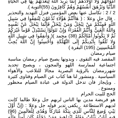
أَمْوَالُهُمْ وَلا أَوْلادُهُمْ إِنَّمَا يُرِيدُ اللَّهُ لِيُعَذِّبَهُمْ بِهَا فِي الْحَيَاةِ
الدُّنْيَا وَتَزْهَقَ أَنفُسُهُمْ وَهُمْ كَافِرُونَ (55)التوبة ).
2 / 2 : تكاسل عنها بعض المؤمنين فنزل التهديد والتحذير
. قال جل وعلا : ( هَاأَنْتُمْ هَؤُلاءِ تُدْعَوْنَ لِتُنفِقُوا فِي سَبِيلِ
اللَّهِ فَمِنْكُمْ مَنْ يَبْخَلُ وَمَنْ يَبْخَلْ فَإِنَّمَا يَبْخَلُ عَنْ نَفْسِهِ
وَاللَّهُ الْغَنِيُّ وَأَنْتُمْ الْفُقَرَاءُ وَإِنْ تَتَوَلَّوْا يَسْتَبْدِلْ قَوْماً غَيْرَكُمْ
ثُمَّ لا يَكُونُوا أَمْثَالَكُمْ (38) محمد )( وَأَنفِقُوا فِي سَبِيلِ اللَّهِ
وَلا تُلْقُوا بِأَيْدِيكُمْ إِلَى التَّهْلُكَةِ وَأَحْسِنُوا إِنَّ اللَّهَ يُحِبُّ
الْمُحْسِنِينَ (195) البقرة )
صيام رمضان
المقصد فيه التقوى ، وبدونها يصبح صيام رمضان مناسبة
اجتماعية لممارسة اللهو والمجون ، ويصبح تحديد
شهررمضان بالرؤية البصرية مجالا للتلاعب والأهواء
السياسية . ومنشور لنا هنا كتاب عن الصيام وفتاوى كثيرة
. وبإيجاز فان تدخل الدولة فى عبادة الصيام محظور
وممنوع .
الحج للبيت الحرام
هو فريضة مدين بها الناس لربهم جل وعلا طالما كانت
لديهم الاستطاعة . يكفى تدبر قوله جل وعلا : (إِنَّ أَوَّلَ
بَيْتٍ وُضِعَ لِلنَّاسِ لَلَّذِي بِبَكَّةَ مُبَارَكاً وَهُدًى لِلْعَالَمِينَ (96)
فِيهِ آيَاتٌ بَيِّنَاتٌ مَقَامُ إِبْرَاهِيمَ وَمَنْ دَخَلَهُ كَانَ آمِناً وَلِلَّهِ