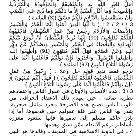
أُهِلَّ لِغَيْرِ اللَّهِ بِهِ وَالْمُنْخَنِقَةُ وَالْمَوْقُوذَةُ وَالْمُتَرَدِّيَةُ
وَالنَّطِيحَةُ وَمَا أَكَلَ السَّبُعُ إِلاَّ مَا ذَكَّيْتُمْ وَمَا ذُبِحَ عَلَى النُّصُبِ
وَأَنْ تَسْتَقْسِمُوا بِالأَزْلامِ ذَلِكُمْ فِسْقٌ )(3) المائدة )
3 / / 2 / 2 : ( يَا أَيُّهَا الَّذِينَ آمَنُوا إِنَّمَا الْخَمْرُ وَالْمَيْسِرُ
وَالأَنصَابُ وَالأَزْلامُ رِجْسٌ مِنْ عَمَلِ الشَّيْطَانِ فَاجْتَنِبُوهُ
لَعَلَّكُمْ تُفْلِحُونَ (90) إِنَّمَا يُرِيدُ الشَّيْطَانُ أَنْ يُوقِعَ بَيْنَكُمْ
الْعَدَاوَةَ وَالْبَغْضَاءَ فِي الْخَمْرِ وَالْمَيْسِرِ وَيَصُدَّكُمْ عَنْ ذِكْرِ
اللَّهِ وَعَنْ الصَّلاةِ فَهَلْ أَنْتُمْ مُنتَهُونَ (91) وَأَطِيعُوا اللَّهَ
وَأَطِيعُوا الرَّسُولَ وَاحْذَرُوا فَإِنْ تَوَلَّيْتُمْ فَاعْلَمُوا أَنَّمَا عَلَى
رَسُولِنَا الْبَلاغُ الْمُبِينُ (92) المائدة )
نرجو فقط تدبر قوله جل وعلا : ( رِجْسٌ مِنْ عَمَلِ
الشَّيْطَانِ فَاجْتَنِبُوهُ لَعَلَّكُمْ تُفْلِحُونَ ) ( فَهَلْ أَنْتُمْ مُنتَهُونَ )(
فَإِنْ تَوَلَّيْتُمْ فَاعْلَمُوا أَنَّمَا عَلَى رَسُولِنَا الْبَلاغُ الْمُبِينُ )
3 / 3 : هدم الأنصاب والأوثان في عقول الناس واعتقادهم
نظرية صائبة . حين يتهدم ذلك الاعتقاد الخرافى من
قلوب الناس تصبح هذه الأضرحة مجرد تماثيل صخرية،
يتندر بها الناس على قلة عقولهم حين قدسوها. أما إذا
بادر حاكم مسلم إلى تدميرها فإنها ستعود معززة
بأساطير تزعم الانتقام ممّن سبق وهدمها .
4 ـ فى الدولة الاسلامية فى المدينة ـ وقائدها هو النبى