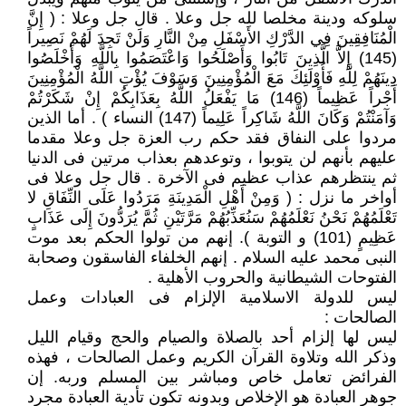
سلوكه ودينة مخلصا لله جل وعلا . قال جل وعلا : ( إِنَّ
الْمُنَافِقِينَ فِي الدَّرْكِ الأَسْفَلِ مِنْ النَّارِ وَلَنْ تَجِدَ لَهُمْ نَصِيراً
(145) إِلاَّ الَّذِينَ تَابُوا وَأَصْلَحُوا وَاعْتَصَمُوا بِاللَّهِ وَأَخْلَصُوا
دِينَهُمْ لِلَّهِ فَأُوْلَئِكَ مَعَ الْمُؤْمِنِينَ وَسَوْفَ يُؤْتِ اللَّهُ الْمُؤْمِنِينَ
أَجْراً عَظِيماً (146) مَا يَفْعَلُ اللَّهُ بِعَذَابِكُمْ إِنْ شَكَرْتُمْ
وَآمَنْتُمْ وَكَانَ اللَّهُ شَاكِراً عَلِيماً (147) النساء ) . أما الذين
مردوا على النفاق فقد حكم رب العزة جل وعلا مقدما
عليهم بأنهم لن يتوبوا ، وتوعدهم بعذاب مرتين فى الدنيا
ثم ينتظرهم عذاب عظيم فى الآخرة . قال جل وعلا فى
أواخر ما نزل : ( وَمِنْ أَهْلِ الْمَدِينَةِ مَرَدُوا عَلَى النِّفَاقِ لا
تَعْلَمُهُمْ نَحْنُ نَعْلَمُهُمْ سَنُعَذِّبُهُمْ مَرَّتَيْنِ ثُمَّ يُرَدُّونَ إِلَى عَذَابٍ
عَظِيمٍ (101) و التوبة ). إنهم من تولوا الحكم بعد موت
النبى محمد عليه السلام . إنهم الخلفاء الفاسقون وصحابة
الفتوحات الشيطانية والحروب الأهلية .
ليس للدولة الاسلامية الإلزام فى العبادات وعمل
الصالحات :
ليس لها إلزام أحد بالصلاة والصيام والحج وقيام الليل
وذكر الله وتلاوة القرآن الكريم وعمل الصالحات ، فهذه
الفرائض تعامل خاص ومباشر بين المسلم وربه. إن
جوهر العبادة هو الإخلاص وبدونه تكون تأدية العبادة مجرد