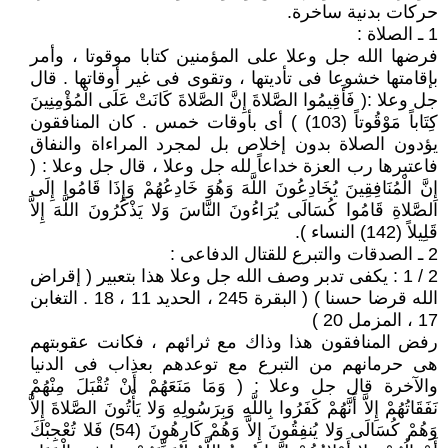
حركات بدنية ساخرة.
1 ـ الصلاة :
فرضها الله جل وعلا على المؤمنين كتابا موقوتا ، وأمر
بإقامتها خشوعا فى تأديتها ، وتقوى فى غير أوقاتها . قال
جل وعلا :( فَأَقِيمُوا الصَّلاةَ إِنَّ الصَّلاةَ كَانَتْ عَلَى الْمُؤْمِنِينَ
كِتَاباً مَوْقُوتاً (103) ) أى بأوقات خمس . كان المنافقون
يؤدون الصلاة بدون إخلاص بل لمجرد المراءاة والنفاق
فاعتبرها رب العزة خداعاً لله جل وعلا ، قال جل وعلا : (
إِنَّ الْمُنَافِقِينَ يُخَادِعُونَ اللَّهَ وَهُوَ خَادِعُهُمْ وَإِذَا قَامُوا إِلَى
الصَّلاةِ قَامُوا كُسَالَى يُرَاءُونَ النَّاسَ وَلا يَذْكُرُونَ اللَّهَ إِلاَّ
قَلِيلاً (142) النساء ).
2 ـ الصدقات والتبرع للقتال الدفاعى :
2 / 1 : يكفى تدبر وصف الله جل وعلا هذا بتعبير ( إقراض
الله قرضا حسنا ) ( البقرة 245 ، الحديد 11 ، 18 . التغابن
17 ، المزمل 20 )
رفض المنافقون هذا وذاك مع ثرائهم ، فكانت عقوبتهم
هى حرمانهم من التبرع مع توعدهم بعذاب فى الدنيا
والآخرة قال جل وعلا : ( وَمَا مَنَعَهُمْ أَنْ تُقْبَلَ مِنْهُمْ
نَفَقَاتُهُمْ إِلاَّ أَنَّهُمْ كَفَرُوا بِاللَّهِ وَبِرَسُولِهِ وَلا يَأْتُونَ الصَّلاةَ إِلاَّ
وَهُمْ كُسَالَى وَلا يُنفِقُونَ إِلاَّ وَهُمْ كَارِهُونَ (54) فَلا تُعْجِبْكَ