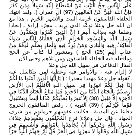
عَلَى النَّاسِ حِجُّ الْبَيْتِ مَنْ اسْتَطَاعَ إِلَيْهِ سَبِيلاً وَمَنْ كَفَرَ
فَإِنَّ اللَّهَ غَنِيٌّ عَنْ الْعَالَمِينَ (97) آل عمران ). ولقد انتهك
الخلفاء الفاسقون حُرمة البيت والأشهر الحُرم ، هذا مع
ان الله جل وعلا توعّد الذى يريد ـ مجرّد إرادة ـ إلحادا
وظلما فيه بعذاب أليم ( إِنَّ الَّذِينَ كَفَرُوا وَيَصُدُّونَ عَنْ
سَبِيلِ اللَّهِ وَالْمَسْجِدِ الْحَرَامِ الَّذِي جَعَلْنَاهُ لِلنَّاسِ سَوَاءً
الْعَاكِفُ فِيهِ وَالْبَادِي وَمَنْ يُرِدْ فِيهِ بِإِلْحَادٍ بِظُلْمٍ نُذِقْهُ مِنْ
عَذَابٍ أَلِيمٍ (25) الحج ) ومنشور لنا كتاب عن الحج
ومافعله فيه الخلفاء الفاسقون ومن تلاهم وحتى الآن .
القتال الدفاعى فى سبيل الله جل وعلا
لا إلزام فيه ، والأوامر فيه وعظية لمن يتكاسل عنه
،كقوله جل وعلا مهددا محذرا : ( يَا أَيُّهَا الَّذِينَ آمَنُوا مَا لَكُمْ
إِذَا قِيلَ لَكُمْ انفِرُوا فِي سَبِيلِ اللَّهِ اثَّاقَلْتُمْ إِلَى الأَرْضِ
أَرَضِيتُمْ بِالْحَيَاةِ الدُّنْيَا مِنْ الآخِرَةِ فَمَا مَتَاعُ الْحَيَاةِ الدُّنْيَا فِي
الآخِرَةِ إِلاَّ قَلِيلٌ (38) إِلاَّ تَنفِرُوا يُعَذِّبْكُمْ عَذَاباً أَلِيماً وَيَسْتَبْدِلْ
قَوْماً غَيْرَكُمْ ) (39) التوبة ) . رفض المنافقون الخروج
دفاعا عن المدينة ، فكانت عقوبتهم حرمانهم من شرف
الجهاد . قال جل وعلا:( فَرِحَ الْمُخَلَّفُونَ بِمَقْعَدِهِمْ خِلافَ
رَسُولِ اللَّهِ وَكَرِهُوا أَنْ يُجَاهِدُوا بِأَمْوَالِهِمْ وَأَنفُسِهِمْ فِي
سَبِيلِ اللَّهِ وَقَالُوا لا تَنفِرُوا فِي الْحَرِّ قُلْ نَارُ جَهَنَّمَ أَشَدُّ حَرّاً