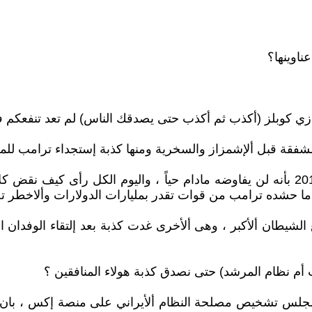
ناوينها؟
م النازي كوبلز (أكذب ثم أكذب حتى يصدقك الناس) لم تعد تنفعك
ن الشفقة قبل ألإشمزاز والسخرية ومنها كذبة إستجداء ترامب لل
1: إدعاء خامنئي بعد خروج ترامب من الاتفاق النووي عام 2015 بأنه لن يفاوضه مادام حيا
فة ما حشده ترامب من قوات تقدر بمليارات الدولارات وألاخطر 
 نظام المرشد) حتى نصدق كذبة هولاء المنافقين ؟