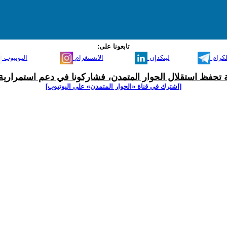
تابعونا على:
لكرام
لينكدإن
الانستغرام
اليوتيوب
ية تحفظ استقلال الحوار المتمدن، فشاركونا في دعم استمرارية 
[اشترك في قناة ‫«الحوار المتمدن» على اليوتيوب]