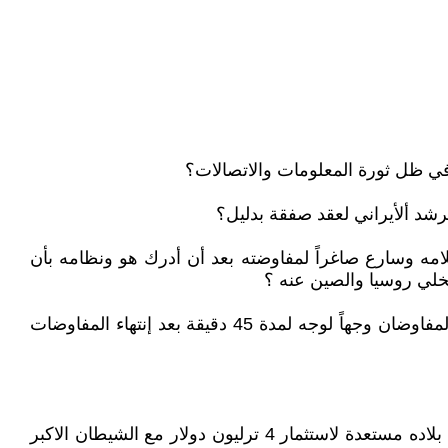
م في ظل ثورة المعلومات والاتصالات؟
مرشد ألأيراني لعقد صفقة بدليل؟
ً ، واليوم الكل رأى كيف نقض كلامه وسارع صاغراً لمفاوضته بعد أن أدرك هو ونظامه بأن
تخلي روسيا والصين عنه ؟
2: زعم الشيطان ألأصغر خامنئي بأن لا مفاوضات مباشرة مع الشيطان ألأكبر ، وهى ألأخرى غدت كذبة بعد إلتقاء الوفدان المفاوضان وجهاً لوجه لمدة 45 دقيقة بعد إنتهاء المفاوضات
3: الدليل بكل بساطة هو تصريح السيد علي لاريجاني عضو مجلس تشخيص مصلحة النظام ألأيراني على منصة إكس ، بان بلاده مستعدة لاستثمار 4 ترليون دولار مع الشيطان الاكبر