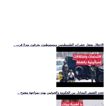
.. الاحتلال يعتقل عشرات الفلسطينيين ومستوطنون يحرقون منزلا قرب
.. تجدد القصف المتبادل بين الحكومة والحوثيين يهدد بمواجهة مفتوح