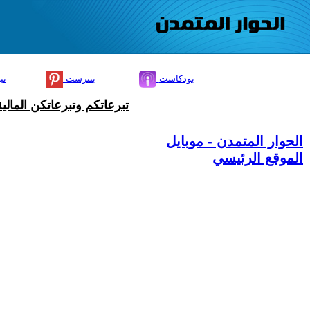
بودكاست
بنترست
تي
تبرعاتكم وتبرعاتكن المال
الحوار المتمدن - موبايل
الموقع الرئيسي