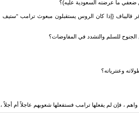
من ضعفي ما عرضته السعودية عليه)؟
قر قاليباف {إذا كان الروس يستقبلون مبعوث ترامب "ستيف
ولاته وعنترياته؟
 ، فإن لم يفعلها ترامب فستفعلها شعوبهم عاجلاً أم أجلاً ،