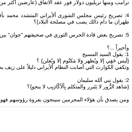
ترامب ومنها تريليون دولار فور عقد الاتفاق (عارضين أكثر 
4: تصريح رئيس مجلس الشورى ألأيراني المتشدد محمد بأ
طهران ما دام ذالك يصب في مصلحة البلاد}؟
5: تصريح بعض قادة الحرس الثوري في صحيفتهم "جوان" بين الجنوح للسلم والتشدد في المفاوضات؟
وأخيراً ...؟
1: يقول السيد المسيح
{لَيس خَفٍي إلا ويُظهر وَلا مَكتٌوم إلا ويٌعلن} ؟
وتكفي الكوارث التي أصابت النظام ألأيراني دليلاً على زيف بط
2: يقول نبي ألله سليمان
{شاهد الزُّور لا يَتَبرر والمتكلم بِألٓأكًَاذِيِب لا ينجو}؟
ومن يصدق بأن هؤلاء المجرمين سينجون بفروة رؤوسهم فهو واهم