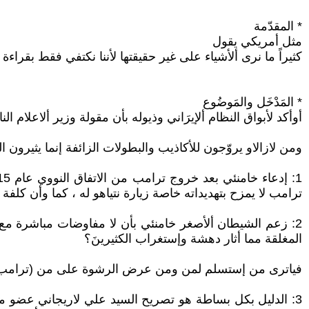
* المقدّمة
مثل أمريكي يقول
كثيراً ما نرى ألأشياء على غير حقيقتها لأننا نكتفي فقط بقراءة ع
* المَدْخَل والمَوضُوع
أوأكد لأبواق النظام ألإيرَاني وذيوله بأن مقولة وزير ألاعلا
ومن لازالاو يروّجون للأكاذيب والبطولات الزائفة إنما يثيرو
ترامب لا يمزح بتهديداته خاصة زيارة نتياهو له ، كما وأن كل
المغلقة مما أثار دهشة وإستغراب الكثيرينَ؟
فياترى من إستسلم لمن ومن عرض الرشوة على من (ترامب أم