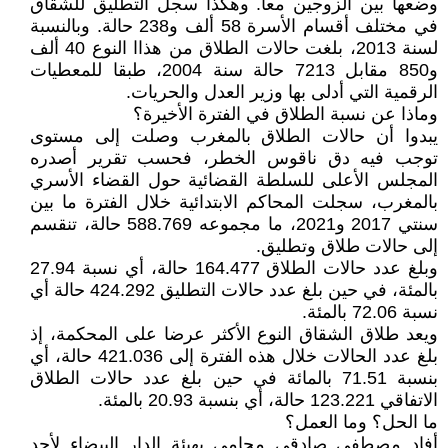
وضعها بين الزوجين معا. وهكذا سجل التطليق للشقاق
في مختلف أقسام الأسرة 58 ألف و238 حالة. وبالنسبة
لسنة 2013، بلغت حالات الطلاق من هذاا النوع 40 ألف
و850 مقابل 7213 حالة سنة 2004، طبقا للمعطيات
الرقمية التي أدلى بها وزير العدل والحريات.
وماذا عن نسبة الطلاق في الفترة الأخيرة؟
يبدوا أن حالات الطلاق بالمغرب وصلت إلى مستوى
توجب فيه دق ناقوس الخطر، فحسب تقرير أصدره
المجلس الأعلى للسلطة القضائية حول القضاء الأسري
بالمغرب، سجلت المحاكم الابتدائية خلال الفترة ما بين
سنتي 2017 و2021، ما مجموعه 588.769 حالة، تنقسم
إلى حالات طلاق وتطليق.
وبلغ عدد حالات الطلاق 164.477 حالة، أي نسبة 27.94
بالمئة، في حين بلغ عدد حالات التطليق 424.292 حالة أي
نسبة 72.06 بالمئة.
ويعد طلاق الشقاق النوع الأكثر عرضا على المحكمة، إذ
بلغ عدد الحالات خلال هذه الفترة إلى 421.036 حالة، أي
بنسبة 71.51 بالمائة في حين بلغ عدد حالات الطلاق
الاتفاقي 123.221 حالة، أي بنسبة 20.93 بالمئة.
ما الحل؟ وما العمل؟
أفاد مصطفى صادقي محامي بهيئة الدار البيضاء لأحد