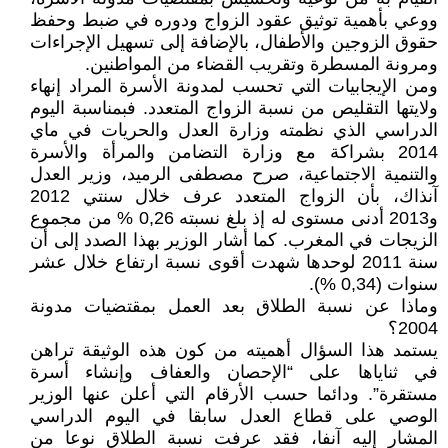
ووعي بأهمية توثيق عقود الزواج ودوره في ضبط وحفظ
حقوق الزوجين والأطفال، بالإضافة إلى تسهيل الإجراءات
ومرونة المسطرة وتقريب القضاء من المواطنين.
ومن الإيجابيات التي تحسب لمدونة الأسرة المراد إنهاء
ولايتها التقليص من نسبة الزواج المتعدد. فبمناسبة اليوم
الدراسي الذي نظمته وزارة العدل والحريات في ماي
2014 بشراكة مع وزارة التضامن والمرأة والأسرة
والتنمية الاجتماعية، صرح مصطفى الرميد، وزير العدل
آنذاك، بأن الزواج المتعدد عرف خلال سنتي 2012
و2013 أدنى مستوى له إذ بلغ نسبته 0,26 % من مجموع
الزيجات في المغرب. كما أشار الوزير بهذا الصدد إلى أن
سنة 2011 لوحدها شهدت أقوى نسبة ارتفاع خلال عشر
سنوات (0,34 %).
وماذا عن نسبة الطلاق بعد العمل بمقتضيات مدونة
2004؟
يستمد هذا السؤال أهميته من كون هذه الوثيقة تراهن
في ثناياها على “الإحصان والعفاف وإنشاء أسرة
مستقرة”. ودائما حسب الأرقام التي أعلن عنها الوزير
الوصي على قطاع العدل سابقا في اليوم الدراسي
المشار إليه آنفا، فقد عرفت نسبة الطلاق نوعا من