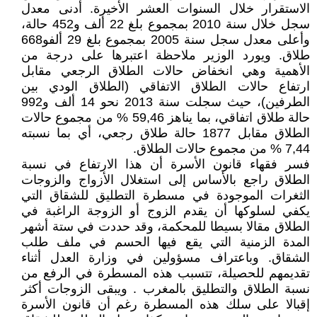
الاستقرار خلال السنوات العشر الأخيرة. أدنى معدل
سجل خلال سنة 2010 بمجموع بلغ 22 ألف و452 حالة،
وأعلى معدل سجل سنة 2005 بمجموع بلغ 29 ألفو668
طلاق. ويورد الوزير ملاحظة اعتبرها على درجة من
الأهمية وهي انخفاض حالات الطلاق الرجعي مقابل
ارتفاع حالات الطلاق الاتفاقي (الطلاق الودي بين
الطرفين)، حيث سجلت سنة 2013 نحو 14 ألف و992
حالة طلاق اتفاقي، بما يناهز 59,46 % من مجموع حالات
الطلاق مقابل 1877 حالة طلاق رجعي، أي بما نسبته
7,44 % من مجموع حالات الطلاق.
فسر فقهاء قانون الأسرة أن هذا الارتفاع في نسبة
الطلاق راجع بالأساس إلى استغلال الأزواج والزوجات
الثغرات الموجودة في مسطرة التطليق للشقاق التي
يكفي لسلوكها أن يقدم الزوج أو الزوجة الراغبة في
الطلاق مقالا بسيطا للمحكمة، وقد حددت في ستة أشهر
المدة الزمنية التي يقع فيها الحسم في ملف طلب
الشقاق. وباعتراف مسؤولين في وزارة العدل أثناء
تقديمهم للحصيلة، تتسبب هذه المسطرة في الرفع من
نسبة الطلاق والتطليق بالمغرب . ويبقى الزوجات أكثر
إقبالا على سلك هذه المسطرة رغم أن قانون الأسرة