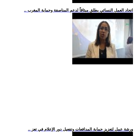
.. اتحاد العمل النسائي يطلق ميثاقاً لدعم المناصفة وحماية المغرب
.. ورشة عمل لتعزيز حماية المدافعات وتفعيل دور الإعلام في تعز