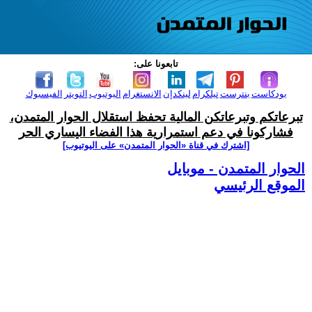
تابعونا على:
بودكاست
بنترست
تيلكرام
لينكدإن
الانستغرام
اليوتيوب
التويتر
الفيسبوك
تبرعاتكم وتبرعاتكن المالية تحفظ استقلال الحوار المتمدن،
فشاركونا في دعم استمرارية هذا الفضاء اليساري الحر
[اشترك في قناة ‫«الحوار المتمدن» على اليوتيوب]
الحوار المتمدن - موبايل
الموقع الرئيسي