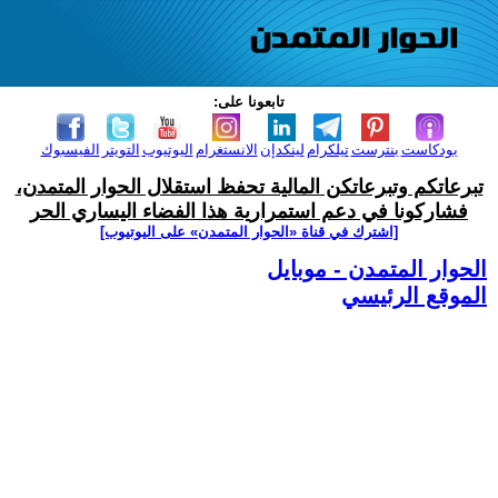
تابعونا على:
بودكاست
بنترست
تيلكرام
لينكدإن
الانستغرام
اليوتيوب
التويتر
الفيسبوك
تبرعاتكم وتبرعاتكن المالية تحفظ استقلال الحوار المتمدن،
فشاركونا في دعم استمرارية هذا الفضاء اليساري الحر
[اشترك في قناة ‫«الحوار المتمدن» على اليوتيوب]
الحوار المتمدن - موبايل
الموقع الرئيسي