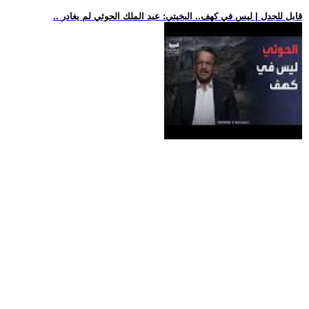
.. قابل للجدل | ليس في كهف.. البخيتي: عبد الملك الحوثي لم يغادر