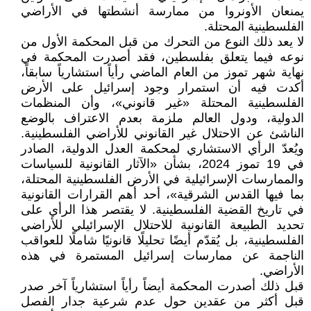
يمنعان الأونروا من ممارسة أنشطتها في الأراضي
الفلسطينية المحتلة.
لا يعد ذلك النوع من التحرك من قبل المحكمة الأول من
نوعه فيما يتعلق بفلسطين، فقد أصدرت المحكمة في
نهاية شهر تموز من العام الماضي رأياً استشارياً سابقاً،
أكدت فيه أن استمرار وجود إسرائيل على الأرض
الفلسطينية المحتلة «غير قانوني»، وأن المنظمات
الدولية، ودول العالم ملزمة بعدم الاعتراف بالوضع
الناشئ عن الاحتلال غير القانوني للأراضي الفلسطينية.
ويُعدّ الرأي الاستشاري لمحكمة العدل الدولية، الصادر
في 19 تموز 2024، بشأن «الآثار القانونية للسياسات
والممارسات الإسرائيلية في الأرض الفلسطينية المحتلة،
بما فيها القدس الشرقية»، أحد أهم القرارات القانونية
في تاريخ القضية الفلسطينية. لا يقتصر هذا الرأي على
تحديد الطبيعة القانونية للاحتلال الإسرائيلي للأراضي
الفلسطينية، بل يُقدّم أيضًا تحليلًا قانونيًا شاملًا للعواقب
الناجمة عن ممارسات إسرائيل المستمرة في هذه
الأراضي.
قبل ذلك أصدرت المحكمة أيضاً رأياً استشارياً آخر صدر
قبل أكثر من عقدين حول عدم شرعية جدار الفصل