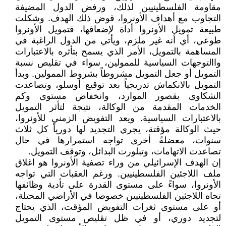
مقاومة الفلسطينيين لذلك، ورفض الدول المضيفة
التجاوب مع أهداف الأونروا، قوض ذلك الهدف. وشكلت
طبيعة تمويل الأونروا أداة لإضعافها، فتمويل الأونروا
طوعي، أي أنه غير ملزم، ويأتي من الدول الراغبة في
المساهمة بالتمويل، الأمر الذي يسمح بتأثره بالاعتبارات
واالتوجهات السياسية للممولين، سواء في تقليص نسبة
التمويل أو جعل التمويل مشروطاً بشروط الممولين. وبدأ
التمويل بالانكماش تدريجياً بعد توقيع أوسلو، وتصاعدت
الشكاوى بقصور الموارد، وانخفاض مستوى وكم
الخدمات المقدمة من الوكالة، نتيجة لتأثر التمويل
بالاعتبارات السياسية. ويعد التفويض الزمني للأونروا،
حيث الوكالة مؤقتة، يجري التجديد لها دورياً كل ثلاث
سنوات، معضلةً أخرى تواجه استمرارها في حال
تصاعدت الاتهامات، وتبلورت البدائل، وتوقف التمويل.
إن الهدف الإسرائيلي من وراء تصفية الأونروا هو اغلاق
ملف اللاجئين الفلسطينيين. ورغم العقبات التي تواجه
الأونروا، سواءً على مستوى القدرة على تأدية وظائفها
تجاه اللاجئين الفلسطينيين خصوصا في الأراضي المحتلة،
أو على مستوى ثغرات التفويض المؤقت، الذي يحتاج
لتجديد دوري، أو في ظل تقليص مستوى التمويل