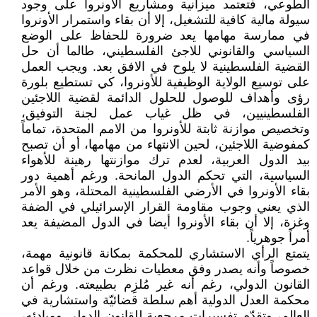
الطوعي، فتعتمد ميزانية ومشاريع الأونروا على وجود
سيولة مالية كافية للتشغيل، إلا أن بقاء واستمرار الأونروا
في ممارسة مهامها يعد ضرورة للحفاظ على الوضع
السياسي والقانوني للاجئ الفلسطيني، طالما أن حل
القضية الفلسطينية لا يلوح في الافق بعد. ويجب العمل
على توسيع الولاية الوظيفية للأونروا، كي تستطيع بلورة
رؤى وأهداف للوصول للحلول الدائمة لقضية اللاجئين
الفلسطينيين، في ظل غياب عمل لجنة التوفيق،
وتخصيص موازنة ثابتة للأونروا من الامم المتحدة، تماماً
كمفوضية اللاجئين، لحين الانتهاء من مهامها، أو أن تصبح
بيد الدول العربية، لعدم ترك موازنتها رهينة للأهواء
السياسية، التي تحكم الدول المانحة. ورغم أهمية دور
بقاء الأونروا في الأرضي الفلسطينية المحتلة، وهو الأمر
الذي يعني وجوب مقاومة القرار الإسرائيلي في الضفة
وغزة، إلا أن بقاء الأونروا أيضا في الدول المضيفة يعد
أمراً جوهرياً.
يتمتع الرأي الاستشاري للمحكمة بمكانة قانونية مهمة،
خصوصاً وأنه يصدر وفق معطيات نظرت من خلال قواعد
القانون الدولي، رغم أنه غير مُلزِم بطبيعته. ورغم أن
محكمة العدل الدولية أهم سلطة قضائيّة واستشارية في
العالم، وتقدّم تفسيراتٍ مرجعية للقانون الدولي ومبادئه،