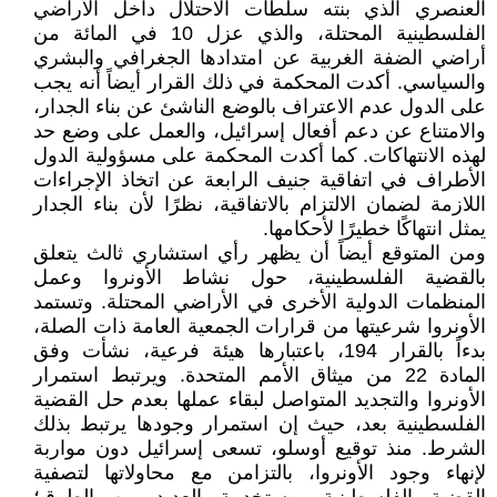
العنصري الذي بنته سلطات الاحتلال داخل الأراضي
الفلسطينية المحتلة، والذي عزل 10 في المائة من
أراضي الضفة الغربية عن امتدادها الجغرافي والبشري
والسياسي. أكدت المحكمة في ذلك القرار أيضاً أنه يجب
على الدول عدم الاعتراف بالوضع الناشئ عن بناء الجدار،
والامتناع عن دعم أفعال إسرائيل، والعمل على وضع حد
لهذه الانتهاكات. كما أكدت المحكمة على مسؤولية الدول
الأطراف في اتفاقية جنيف الرابعة عن اتخاذ الإجراءات
اللازمة لضمان الالتزام بالاتفاقية، نظرًا لأن بناء الجدار
يمثل انتهاكًا خطيرًا لأحكامها.
ومن المتوقع أيضاً أن يظهر رأي استشاري ثالث يتعلق
بالقضية الفلسطينية، حول نشاط الأونروا وعمل
المنظمات الدولية الأخرى في الأراضي المحتلة. وتستمد
الأونروا شرعيتها من قرارات الجمعية العامة ذات الصلة،
بدءاً بالقرار 194، باعتبارها هيئة فرعية، نشأت وفق
المادة 22 من ميثاق الأمم المتحدة. ويرتبط استمرار
الأونروا والتجديد المتواصل لبقاء عملها بعدم حل القضية
الفلسطينية بعد، حيث إن استمرار وجودها يرتبط بذلك
الشرط. منذ توقيع أوسلو، تسعى إسرائيل دون مواربة
لإنهاء وجود الأونروا، بالتزامن مع محاولاتها لتصفية