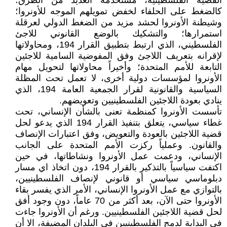
القضية الفلسطينية، مستخدمة العديد من الطرق؛
كالضغط على الحلفاء لخفض تمويلهم الموجه للأونروا؛
وشيطنة الأونروا لحشد مزيد من الضغط الدولي لعرقلة
استمرارها؛ والتشكيك بالوضع القانوني للاجئ
الفلسطيني، الذي ارتبط بتطبيق القرار 194، ومحاولاتها
لإقرانه بتعريف اللاجئ وفق المفوضية السامية للاجئين
التابعة للأمم المتحدة؛ وأخيراً محاولاتها لتحويل مهام
الأونروا لمؤسسات دولية أخرى، لا تعمل تحت المظلة
السياسية والقانونية لقرار الجمعية العامة 194، الذي
ينادي بعودة اللاجئين الفلسطينيين وتعويضهم.
تأسست الأونروا كمنظمة تعنى بالشأن الإنساني، تحت
غطاء سياسي، يتعلق بتنفيذ القرار 194 الذي يدعو لحل
قضية اللاجئين بالعودة والتعويض، وفق اعتبارات الإنصاف
والقانون. وعملياً ركزت الأمم المتحدة على الجانب
الإنساني، ودعمت عمل الأونروا ونشاطاتها، في حين
اكتفت سياسياً بالتذكير بالقرار 194، دون اتخاذ اي مسار
دبلوماسي سياسي أو قانوني لإنصاف الفلسطينيين،
بالتوازي مع عمل الأونروا الإنساني، الأمر الذي يفسر بقاء
الأونروا حتى الآن، بعد أكثر من 70 عاماً، دون وجود أفق
لحل قضية اللاجئين الفلسطينيين. ورغم أن الأونروا جاءت
في البداية لدمج الفلسطينيين في البلدان المضيفة، الا أن