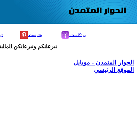
بودكاست
بنترست
تي
تبرعاتكم وتبرعاتكن المال
الحوار المتمدن - موبايل
الموقع الرئيسي