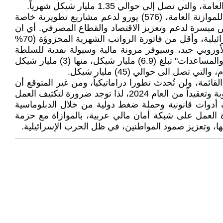
ى حوالي 1.35 مليار شيكل شهرياً.
أمّا حزمة الدعم الأوروبية، فهي للأعوام 2025-2027، وبقيمة 1.6 مليار يورو، مقسمة الى (3) مسارات: (620) مليون يورو للموازنة العامة، (576) يورو لدعم مشاريع تطويرية خاصة
يورو سنوياً لدعم الاونروا، و(400) مليون يورو على شكل قروض ميسرة لدعم وتعزيز الاقتصاد والقطاع المصرفي. أي ان
الدعم المباشر للخزينة العامة بمتوسط (206) مليون يورو سنوياً، أي أقل من إيرادات المقاصّة الشهرية دون اقتطاعات إسرائيلية، وأقل من فاتورة الرواتب الشهرية المجزوؤة (70%
 حوالي (220) مليون يورو. وبالتالي فإن الدعم الأوروبي جيد، وسيوفر مرونة مالية وسيولة نقدية للسلطة
الفلسطينية، ولكن لن يحلّ بأي حال من الأحوال الأزمة الماليّة، خاصّة وأن الموازنة العامّة 2025، بها فجوة مالية "بعد المنح والمساعدات" تبلغ (6.9) مليار شيكل، منها (3) مليار شيكل
قائمة، ولن تُحدث تطورا دراماتيكياً، ومن غير المتوقع أن
ترتفع نسبة الصرف للموظفين العموميين، بل أن واقع المالية العامة في العام 2025 تبعاً للمؤشرات المالية القائمة أكثر صعوبة وتعقيداً من العام 2024، لذا توجد ضرورة لتكثيف العمل
ي بلغت (7) مليار شيكل، ووقف قرصنتها، بتوظيف أدوات قانونية وحملة ضغط دولية من خلال الدبلوماسية
العمل على شبكة أمان مالي عربية، بالموازاة مع حزمة
اتها، وتعزيز صمود المواطنين، في ظل الحرب الإسرائيلية.