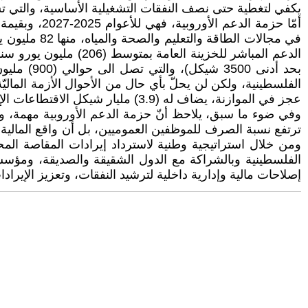
يكفي لتغطية حتى نصف النفقات التشغيلية الأساسية، والتي تشمل: فاتور
عجز في الموازنة، يضاف له (3.9) مليار شيكل الاقتطاعات الإسرائيلية غير القانونية، عدا عن المتأخرات التراكمية والديّن العام، والتي تصل الى حوالي (45) مليار شيكل.
وفي ضوء ما سبق، يلاحظ أنّ حزمة الدعم الأوروبية مهمة، ولكن 
الفلسطينية وبالشراكة مع الدول الشقيقة والصديقة، ومؤس
إصلاحات مالية وإدارية داخلية لترشيد النفقات، وتعزيز الإيرا