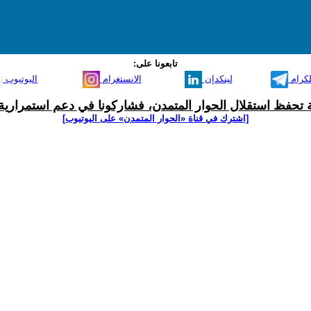
تابعونا على:
لكرام
لينكدإن
الانستغرام
اليوتيوب
ية تحفظ استقلال الحوار المتمدن، فشاركونا في دعم استمرارية 
[اشترك في قناة ‫«الحوار المتمدن» على اليوتيوب]