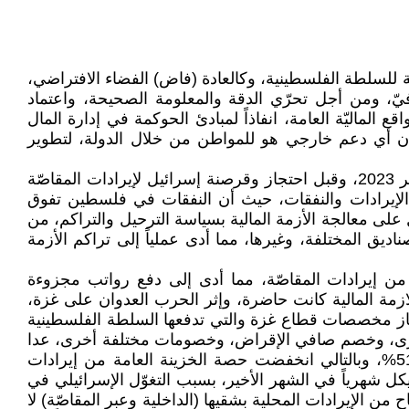
ليّة للسلطة الفلسطينية، وكالعادة (فاض) الفضاء الافتراضي،
افيّ، ومن أجل تحرّي الدقة والمعلومة الصحيحة، واعتماد
ع الماليّة العامة، انفاذاً لمبادئ الحوكمة في إدارة المال
 أن أي دعم خارجي هو للمواطن من خلال الدولة، لتطوير
بداية، تعاني الماليّة العامة في فلسطين من أزمة مالية بنيوية هيكلية، بدأت من سنوات طويلة، أي ما قبل السابع من أكتوبر 2023، وقبل احتجاز وقرصنة إسرائيل لإيرادات المقاصّة
سبب الخلل القائم في مبنى الإيرادات والنفقات، حيث أن النفقات في فلسطين تفوق
لى معالجة الأزمة المالية بسياسة الترحيل والتراكم، من
يق المختلفة، وغيرها، مما أدى عملياً إلى تراكم الأزمة
اع من إيرادات المقاصّة، مما أدى إلى دفع رواتب مجزوءة
وبر، إلّا أنّ الازمة المالية كانت حاضرة، وإثر الحرب العدوان على غزة،
جاز مخصصات قطاع غزة والتي تدفعها السلطة الفلسطينية
أسرى، وخصم صافي الإقراض، وخصومات مختلفة أخرى، عدا
عن انكماش الاقتصاد الفلسطيني بسبب الحرب، وتراجع الناتج المحلي الإجمالي بنسبة 28% وارتفاع نسبة البطالة الى 51%، وبالتالي انخفضت حصة الخزينة العامة من إيرادات
 الإيرادات العامة، من حوالي مليار شيكل شهريا ما قبل الحرب، الى أقل من 300 مليون شيكل شهرياً في الشهر الأخير، بسبب التغوّل الإسرائيلي في
ن الإيرادات المحلية بشقيها (الداخلية وعبر المقاصّة) لا