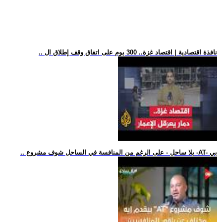
.. نافذة اقتصادية | اقتصاد غزة.. 300 يوم على اتفاق وقف إطلاق ال
.. يلا ساحل - على الرغم من المنافسة في الساحل شوف مشروع -AT- بي