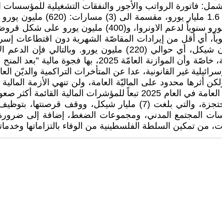
ة الرواتب والأجور والنفقات التشغيلية للمؤسسات العامة، والتي تصل إل
في مجالات الطاقة والتعليم والصحة والمياه، منها 82 مليون 
بحد أدنى 3500 شيكل)، والتي تصل الى حوالي (900) مليون شيكل، أي
أثرها محدود على الماليّة العامة، ولن تنهي الأزمة المالية ال
ومن خلال استراتيجية وطنية لاسترداد إيرادات المقاصة المحتجزة، والت
سات المجتمع المدني، ومجموعات الضغط، إضافة إلى ضرورة 
دات، من تمكين السلطة الفلسطينية من الوفاء بالتزاماتها وخدم