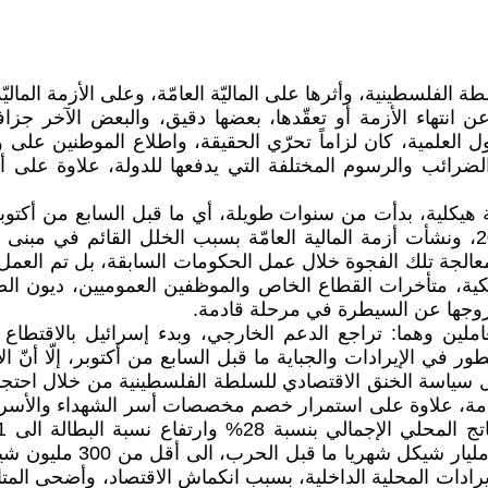
طة الفلسطينية، وأثرها على الماليّة العامّة، وعلى الأزمة الما
عن انتهاء الأزمة أو تعقّدها، بعضها دقيق، والبعض الآخر جز
ل العلمية، كان لزاماً تحرّي الحقيقة، واطلاع الموطنين على واق
الضرائب والرسوم المختلفة التي يدفعها للدولة، علاوة على
بدل مخصصات أسر الشهداء والأسرى في مطلع العام 2019، ونشأت أزمة المالية العامّة ب
عالجة تلك الفجوة خلال عمل الحكومات السابقة، بل تم العمل ع
ة، متأخرات القطاع الخاص والموظفين العموميين، ديون الصناد
وخروجها عن السيطرة في مرحلة قادمة.
 لعاملين وهما: تراجع الدعم الخارجي، وبدء إسرائيل بالاقتط
 11/2021، وعلى الرغم من التطور في الإيرادات والجباية ما قبل السابع من أكت
لال سياسة الخنق الاقتصادي للسلطة الفلسطينية من خلال احت
 العامة، علاوة على استمرار خصم مخصصات أسر الشهداء وال
المقاصة، وهي تشكل 68% من
دات المحلية الداخلية، بسبب انكماش الاقتصاد، وأضحى المتاح م