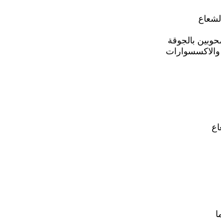
لشعاع
صحوبين بالجوقة
ر والاكسسوارات
اع
ا