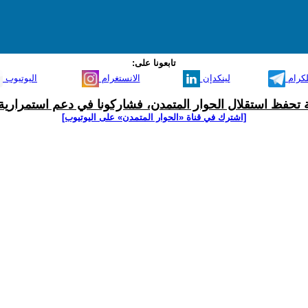
تابعونا على:
لكرام
لينكدإن
الانستغرام
اليوتيوب
ية تحفظ استقلال الحوار المتمدن، فشاركونا في دعم استمرارية 
[اشترك في قناة ‫«الحوار المتمدن» على اليوتيوب]