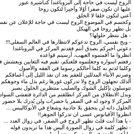
الروح ليست في حاجة إلى البروباغندا كتـأشيرة عبور
عليها ان تكون صفرا أوّلا وأخيرا لتكون روحا
أعني لتكون خلقا لا الخلق
وكحسم في الموضوع الروح ليست في حاجة للإعلان عن نفس
بل تظهر روحا في الهيكل
- هل ننتظر حلولها؟
- ويح نفسي، الروح تدعوكم لانتظارها في العالم السفلي!!!
دعوني أخبركم بصدق أنتم فقدتم المركز في البروباغندا
انظروا ما أقمتموه الغيهب، أرسيتم قواعده
رفعتم اسواره وجعلتموه قلعتكم، تقيم فيه الثعابين ويعشش ف
وكلما لذتم به كلما أحالكم رسوما في الفقه والأصول
وصرتم الأبناء المدللين للعقم بعد ان نفذ الليل إلى أعماقكم
ألذلك تجهلون الروح ولا تدركون غورها رغم بذل ماء وجوهكم ل
تتوسلون بإكليل الشوك والصليب منتظرين الحلول بصبر
وبدل الانطلاق من المركز انطلقتم من الدائرة فتفشى السواد
المركز لا وجود له في الصفر يا حضرات ولن يُدرك بلا حضور 
الحلول ذاته لن يتحقق بلا جاذبية وشعاع في الأبوكاليبس ...
انظروا الأقيانوس عسى ان تدركوا الجوهر!!
- يا هذا أنت قلتَ تظهر الروح في الصفر، في زوال العدد ...
- تظهر كلمة في زوال الصورة أليس هذا ما تريدون قوله