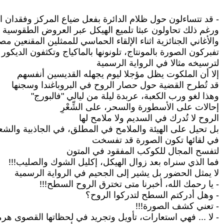
- قد تتساءلون حول ظلام الدائرة بفعل ضياع المركز وفقدان ا
ورغم ذلك تحاولون عبثا تلميع الهيكل عبر العروض الطقوسية
والأغاني الجنائزية اثناء الإلقاء الحماسي للممثلين المقنعين م
تفبركون الصورة بالمونتاج، تلونونها بالماكياج وتكثفون الديكو
لترسيخه مثالا في الرواية الرسمية
إلا أن الملكوت يظل مؤجلا ليوم يجهله القديسين أنفسهم
قد تُطرح القضية حول حصار الروح في البروباغندا وسجنها
وهذا لغو ورب الكعبة، عربدة ليلة من ليالي "فالبورج"
إحالات على الأسطورة والسحر، على الشِّعْرِ
الروح لا تُدرك في السديم ولا ملامح لها
بل تحيل على الهيئة والملامح في المطلق، في الجاذبية والشع
في لقائها تكون الصورة قد تفسخت
لتفسح المجال للكوكب المفقود في المتون
فما الذي سنراه بعد زوال الهيكل، إكليل الشوك والصليب!!!
لا يمثل الحضور بل يشير إلى الجحيم في الرواية الرسمية
- يا رحمك الله، أخبرنا متى تخترق الروح السطح!!!
- وهل أدركتم السطح لتدركوا الروح؟
- تعني كشف الصورة!!!
- لا ... فهي استعارات، تأويل وتجريد في لحظاتها القصوى هرم