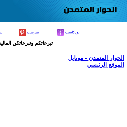
بودكاست
بنترست
تي
تبرعاتكم وتبرعاتكن المال
الحوار المتمدن - موبايل
الموقع الرئيسي