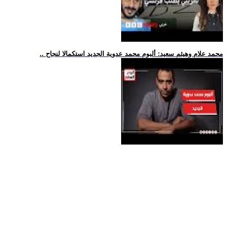
.. محمد علام وهيثم سعيد: ألبوم محمد عدوية الجديد استكمالا لنجاح