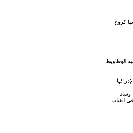
ها كروح
يه الوطاويط
إدراكها
 وساد
في الغياب