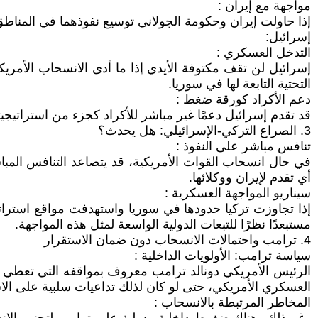
مواجهة مع إيران :
إذا حاولت إيران وحكومة الجولاني توسيع نفوذهما في المناطق
إسرائيل:
التدخل العسكري :
إسرائيل لن تقف مكتوفة الأيدي إذا ما أدى الانسحاب الأمريكي
التحتية التابعة لها في سوريا.
دعم الأكراد كورقة ضغط :
قد تقدم إسرائيل دعمًا غير مباشر للأكراد كجزء من استراتيجيته
3. الصراع التركي-الإسرائيلي: هل يحدث؟
تنافس مباشر على النفوذ :
في حال انسحاب القوات الأمريكية، قد يتصاعد التنافس المبا
أي تقدم لإيران ووكلائها.
سيناريو المواجهة العسكرية :
إذا تجاوزت تركيا حدودها في سوريا واستهدفت مواقع استراتيج
مستبعدًا نظرًا للتبعات الدولية الواسعة لمثل هذه المواجهة.
4. ترامب واحتمالات الانسحاب دون ضمان الاستقرار
سياسة ترامب: الأولويات الداخلية :
الرئيس الأمريكي دونالد ترامب معروف بمواقفه التي تعطي ال
العسكري الأمريكي، حتى لو كان لذلك تداعيات سلبية على الاس
المخاطر المرتبطة بالانسحاب :