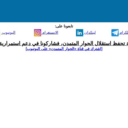
تابعونا على:
لكرام
لينكدإن
الانستغرام
اليوتيوب
ية تحفظ استقلال الحوار المتمدن، فشاركونا في دعم استمرارية 
[اشترك في قناة ‫«الحوار المتمدن» على اليوتيوب]