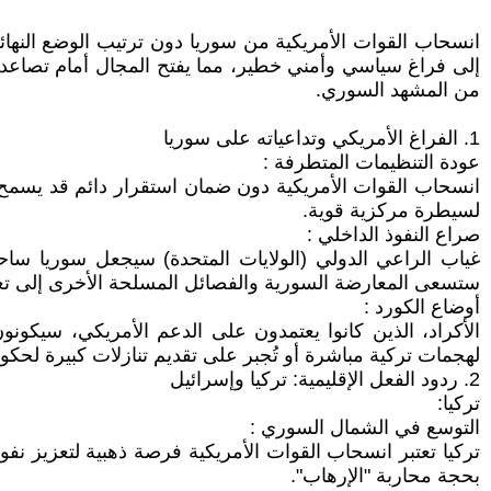
انسحاب القوات الأمريكية من سوريا دون ترتيب الوضع النهائي 
إلى فراغ سياسي وأمني خطير، مما يفتح المجال أمام تصاعد الت
من المشهد السوري.
1. الفراغ الأمريكي وتداعياته على سوريا
عودة التنظيمات المتطرفة :
انسحاب القوات الأمريكية دون ضمان استقرار دائم قد يسمح ل
لسيطرة مركزية قوية.
صراع النفوذ الداخلي :
غياب الراعي الدولي (الولايات المتحدة) سيجعل سوريا ساحة
ستسعى المعارضة السورية والفصائل المسلحة الأخرى إلى تع
أوضاع الكورد :
الأكراد، الذين كانوا يعتمدون على الدعم الأمريكي، سيكون
لهجمات تركية مباشرة أو تُجبر على تقديم تنازلات كبيرة لحك
2. ردود الفعل الإقليمية: تركيا وإسرائيل
تركيا:
التوسع في الشمال السوري :
تركيا تعتبر انسحاب القوات الأمريكية فرصة ذهبية لتعزيز ن
بحجة محاربة "الإرهاب".