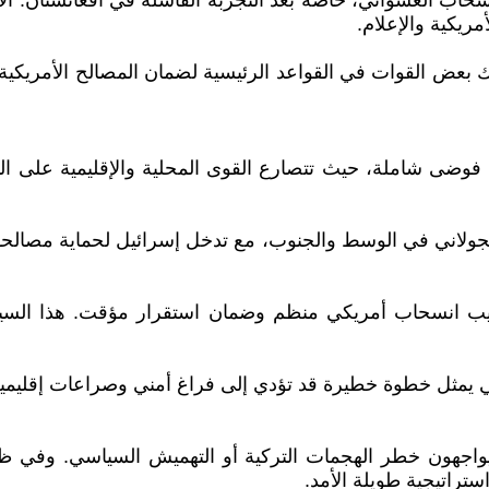
سحاب العشوائي، خاصة بعد التجربة الفاشلة في أفغانستان.
مريكية والإعلام.
عض القوات في القواعد الرئيسية لضمان المصالح الأمريكية، 
وضى شاملة، حيث تتصارع القوى المحلية والإقليمية على النف
لجولاني في الوسط والجنوب، مع تدخل إسرائيل لحماية مصالحها
تيب انسحاب أمريكي منظم وضمان استقرار مؤقت. هذا السيناريو 
ي يمثل خطوة خطيرة قد تؤدي إلى فراغ أمني وصراعات إقليمية 
د يواجهون خطر الهجمات التركية أو التهميش السياسي. وفي ظل
تراتيجية طويلة الأمد.