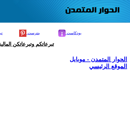
بودكاست
بنترست
تي
تبرعاتكم وتبرعاتكن المال
الحوار المتمدن - موبايل
الموقع الرئيسي