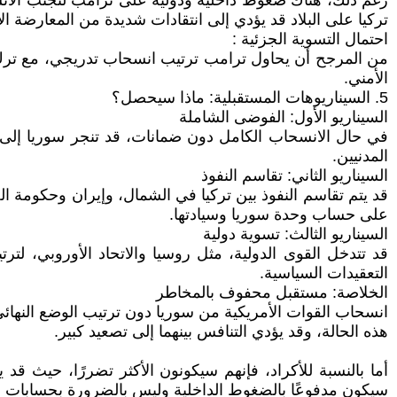
رغم ذلك، هناك ضغوط داخلية ودولية على ترامب لتجنب الان
تركيا على البلاد قد يؤدي إلى انتقادات شديدة من المعارضة الأ
احتمال التسوية الجزئية :
من المرجح أن يحاول ترامب ترتيب انسحاب تدريجي، مع ترك ب
الأمني.
5. السيناريوهات المستقبلية: ماذا سيحصل؟
السيناريو الأول: الفوضى الشاملة
في حال الانسحاب الكامل دون ضمانات، قد تنجر سوريا إلى ف
المدنيين.
السيناريو الثاني: تقاسم النفوذ
قد يتم تقاسم النفوذ بين تركيا في الشمال، وإيران وحكومة ا
على حساب وحدة سوريا وسيادتها.
السيناريو الثالث: تسوية دولية
قد تتدخل القوى الدولية، مثل روسيا والاتحاد الأوروبي، لتر
التعقيدات السياسية.
الخلاصة: مستقبل محفوف بالمخاطر
انسحاب القوات الأمريكية من سوريا دون ترتيب الوضع النهائ
هذه الحالة، وقد يؤدي التنافس بينهما إلى تصعيد كبير.
أما بالنسبة للأكراد، فإنهم سيكونون الأكثر تضررًا، حيث ق
سيكون مدفوعًا بالضغوط الداخلية وليس بالضرورة بحسابات اس