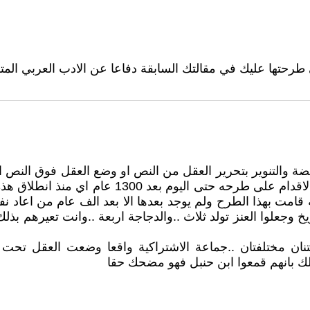
طرحتها عليك في مقالتك السابقة دفاعا عن الادب العربي المترج
نهضة والتنوير بتحرير العقل من النص او وضع العقل فوق النص 
كان مرفوضا وهذا اكبر تحدي للسلفية وللقران نفسه 
 قامت بهذا الطرح ولم يوجد بعدها الا بعد الف عام من اعاد 
خ وجعلوا العنز تولد ثلاث ..والدجاجة اربعة ..وانت تعيرهم بذ
قضيتنان مختلفتان ..جماعة الاشتراكية واقعا وضعت العقل تح
لك بانهم قمعوا ابن حنبل فهو مضحك حقا