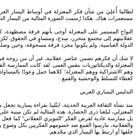
لطالما أُعلِيَ من شأن فكر المعتزلة في أوساط اليسار العربي، 
مستعمرات هناك. هكذا رُسمت الصورة المثالية من اليسار الذ
النواح المستمر على المعتزلة أوحى بأنهم فرقة مضطهدة، كان 
عقلانيتهم إلى مجتمع متحرر، مبدع، ومتساوٍ في الحقوق. لك
الدولة العباسية، ولم يكونوا مجرد فرقة مسحوقة، وحين وصل
لا شك أن فكرهم تضمن عناصر عقلانية، غير أن من روجه في العا
المعتزلة والديكتاتوريات بنفس العمى. لقد كانت الممارسة الف
وهم الاشتراكية ووهم المعتزلة؛ كلاهما حمل وعودًا بالمساواة
كغطاء للتسلط والوحشية والقمع.
التدليس اليساري العربي
منذ نشأة الثقافة العربية الحديثة، ابتُلينا بقراءة يسارية تجع
المعتزلي، لبلغنا ذرى الحضارة. هذه المثالية لم تكن مبنية عل
بل ممارسة عادية لفرض الفكر "التنويري العقلاني" كما فعل ا
والعقلانية، مارسوا القمع ضد خصومهم الفكريين بكل وضوح وبشا
خلقها أو ارتبط بها اليسار الذي مجّدهم.