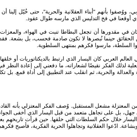
ووُصفوا بأنهم "أبناء العقلانية والحرية"، حتى خُيّل إلينا أن 
ي أوقعنا في فخ التدليس الذي مارسه طوال عقود.
في مقدورها أن تجعل البطاطا تنبت في الهواء، والمعزات تلد 
ن الحقائق حينما نُبصرها لا تكون صادمة فحسب، بل بشعة. فق
وا السلطة، مارسوا فكرهم بمنتهى السلطوية.
لم العربي كان اليسار الذي ارتبط بالديكتاتوريات أو خلقها، 
علية لذلك الفكر نقيضًا لشعاراته، ما دفعني إلى إعادة النظر 
 والعدالة والحرية، ثم انقلب عند التطبيق إلى أداة قمع. بل ت
ل من المعتزلة مشعل المستقبل. وُصف الفكر المعتزلي بأنه القادر
ى جهل، بل على تجاهل متعمد من قبل اليسار الذي أخفى الجوانب ا
ليسار خلال حكم السلطات التي خلقها. حين قرأت تاريخهم بعيون
عة. ادّعوا العقلانية وتجاهلوا الحرية الفكرية، فأصبح فكرهم 