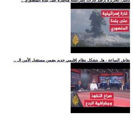
.. كاميرا الجزيرة ترصد غارات إسرائيلية مباشرة على بلدة المنصوري
.. نقاش الساعة - هل يتشكل نظام إقليمي جديد يضمن مستقبل الأمن ال