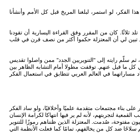
هذا الفكر، لو استمر، لبلغنا المريخ قبل كل الأمم وأنشأنا
ثلاثًا. كان من المقرر وفق القراءة اليسارية أن تقودنا
د تبين لي أن المعتزلة حكموا أكثر من نصف قرن في قلب
ثم سلّم رايته إلى "التنويريين الجدد" ممن واصلوا تقديس
في كل ما قيل عنهم. توقفت مطولا أمام التشابه الظاهر بين
كاد مساراتهما في العالم العربي تتطابق في استعمال الفكر
 على بناء مجتمعات متقدمة علميًا وأخلاقيًا، ولو ساد الفكر
لقمعية لتجربتهم، لأنه لم ير فيها انتهاكا لكرامة الإنسان
 مفتوحة، صُدمت. المعتزلة الذين ظنناهم رموزًا للتنوير
سلاحًا ضد كل من يخالفهم، تمامًا كما فعلت الأنظمة التي