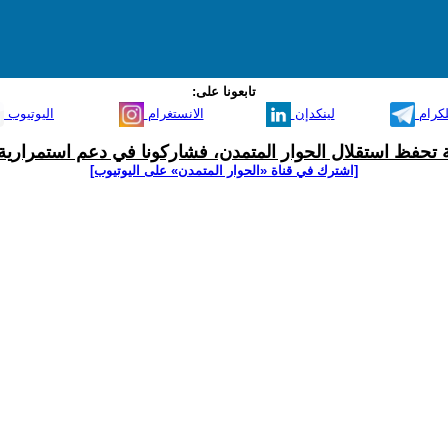
تابعونا على:
لكرام
لينكدإن
الانستغرام
اليوتيوب
ية تحفظ استقلال الحوار المتمدن، فشاركونا في دعم استمرارية 
[اشترك في قناة ‫«الحوار المتمدن» على اليوتيوب]