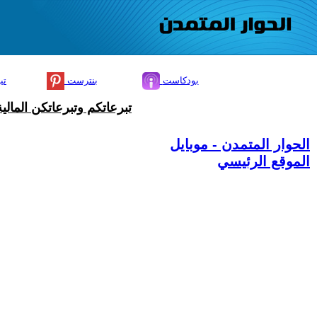
بودكاست
بنترست
تي
تبرعاتكم وتبرعاتكن المال
الحوار المتمدن - موبايل
الموقع الرئيسي