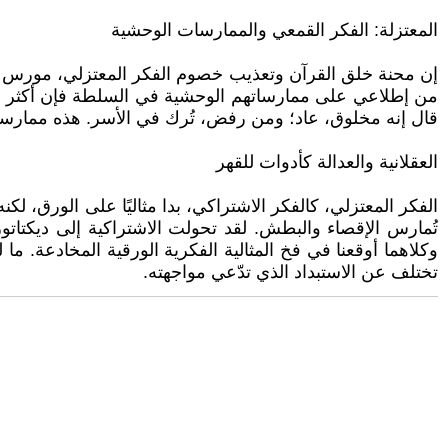
المعتزلة: الفكر القمعي والممارسات الوحشية
إن محنة خلق القرآن وتعذيب خصوم الفكر المعتزلي، مورس ع
من إطلاعي على ممارساتهم الوحشية في السلطة فإن أكثر ما
قال إنه مخلوق، عاد؛ ومن رفض، تُرك في الأسر. هذه ممارسة 
العقلانية والعدالة كأدوات للقهر
الفكر المعتزلي، كالفكر الاشتراكي، بدا مثاليًا على الورق، ل
تُمارس الإقصاء والبطش. لقد تحولت الاشتراكية إلى ديكتاتور
وكلاهما أوقعنا في فخ المثالية الفكرية الورقية المخادعة. ما 
تختلف عن الاستبداد الذي تدّعي مواجهته.