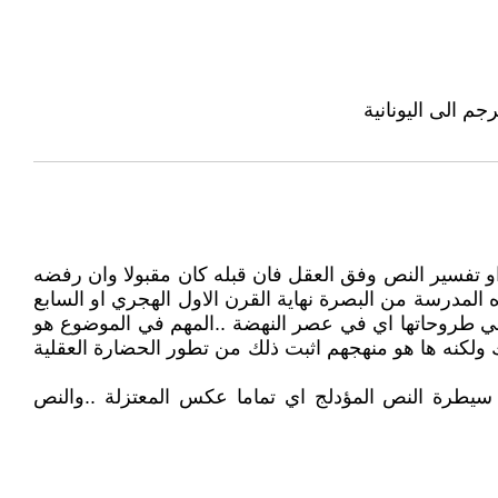
م الى اليونانية
او تفسير النص وفق العقل فان قبله كان مقبولا وان رفضه
لايجرؤ الاقدام على طرحه حتى اليوم بعد 1300 عام اي منذ انطلاق هذه المدرسة من البصرة نهاية القرن الاول الهجري او السابع
نفي طروحاتها اي في عصر النهضة ..المهم في الموضوع هو
لك ولكنه ها هو منهجهم اثبت ذلك من تطور الحضارة العقلية
ت سيطرة النص المؤدلج اي تماما عكس المعتزلة ..والنص